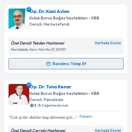
Prof. Dr. Bülent Topuz
için randevu takvimi talebi
Op. Dr. Kani Aslan
oluşturun. Size bu uzmandan randevu almanız için bir
Kulak Burun Boğaz hastalıkları - KBB
takvim hazırlandığında e-posta ile bilgilendireceğiz.
Denizli
, Merkezefendi
E-posta Adresiniz
Özel Denizli Tekden Hastanesi
Haritada Göster
Muratdede, Karcı Yolu No:57, 20010
Kişisel verilerimin işlenmesine ilişkin
Aydınlatma
Randevu Talep Et
Randevu Takvimi Talebi
Metni
'ni okudum ve kişisel verilerimin belirtilen
kapsamda işlenmesini kabul ediyorum.
Op. Dr. Kani Aslan
için randevu takvimi talebi
Op. Dr. Tuna Kenar
oluşturun. Size bu uzmandan randevu almanız için bir
Takvim Talebini Gönder
Kulak Burun Boğaz hastalıkları - KBB
takvim hazırlandığında e-posta ile bilgilendireceğiz.
Denizli
, Pamukkale
5
(
5
Değerlendirme)
E-posta Adresiniz
Devamı
Cok iyi bir doktor baş dönmesi için...
Özel Denizli Cerrahi Hastanesi
Haritada Göster