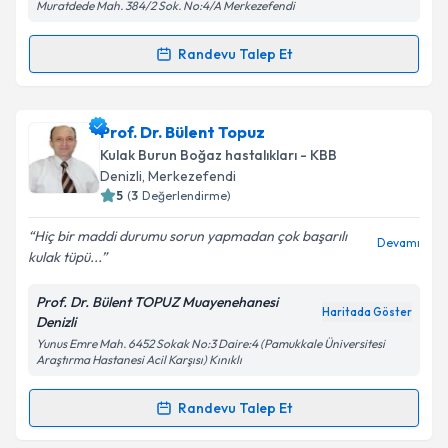
Muratdede Mah. 384/2 Sok. No:4/A Merkezefendi
Randevu Talep Et
Randevu Takvimi Talebi
Op. Dr. Gökhan Aydemir
için randevu takvimi talebi
Prof. Dr. Bülent Topuz
oluşturun. Size bu uzmandan randevu almanız için bir
Kulak Burun Boğaz hastalıkları - KBB
takvim hazırlandığında e-posta ile bilgilendireceğiz.
Denizli
, Merkezefendi
5
(
3
Değerlendirme)
E-posta Adresiniz
Hiç bir maddi durumu sorun yapmadan çok başarılı
Devamı
kulak tüpü...
Prof. Dr. Bülent TOPUZ Muayenehanesi
Kişisel verilerimin işlenmesine ilişkin
Aydınlatma
Haritada Göster
Denizli
Metni
'ni okudum ve kişisel verilerimin belirtilen
Yunus Emre Mah. 6452 Sokak No:3 Daire:4 (Pamukkale Üniversitesi
kapsamda işlenmesini kabul ediyorum.
Araştırma Hastanesi Acil Karşısı) Kınıklı
Randevu Talep Et
Takvim Talebini Gönder
Randevu Takvimi Talebi