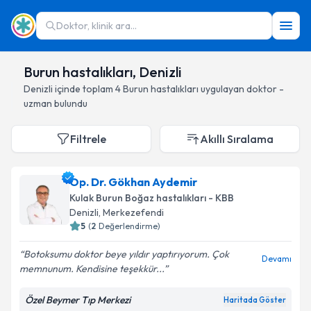
Doktor, klinik ara...
Burun hastalıkları, Denizli
Denizli
içinde toplam
4
Burun hastalıkları
uygulayan doktor -
uzman bulundu
Filtrele
Akıllı Sıralama
Op. Dr. Gökhan Aydemir
Kulak Burun Boğaz hastalıkları - KBB
Denizli
, Merkezefendi
5
(
2
Değerlendirme)
Botoksumu doktor beye yıldır yaptırıyorum. Çok
Devamı
memnunum. Kendisine teşekkür...
Özel Beymer Tıp Merkezi
Haritada Göster