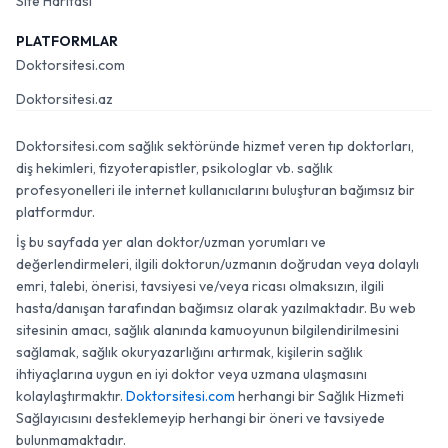
Site Haritası
PLATFORMLAR
Doktorsitesi.com
Doktorsitesi.az
Doktorsitesi.com sağlık sektöründe hizmet veren tıp doktorları,
diş hekimleri, fizyoterapistler, psikologlar vb. sağlık
profesyonelleri ile internet kullanıcılarını buluşturan bağımsız bir
platformdur.
İş bu sayfada yer alan doktor/uzman yorumları ve
değerlendirmeleri, ilgili doktorun/uzmanın doğrudan veya dolaylı
emri, talebi, önerisi, tavsiyesi ve/veya ricası olmaksızın, ilgili
hasta/danışan tarafından bağımsız olarak yazılmaktadır. Bu web
sitesinin amacı, sağlık alanında kamuoyunun bilgilendirilmesini
sağlamak, sağlık okuryazarlığını artırmak, kişilerin sağlık
ihtiyaçlarına uygun en iyi doktor veya uzmana ulaşmasını
kolaylaştırmaktır.
Doktorsitesi.com
herhangi bir Sağlık Hizmeti
Sağlayıcısını desteklemeyip herhangi bir öneri ve tavsiyede
bulunmamaktadır.