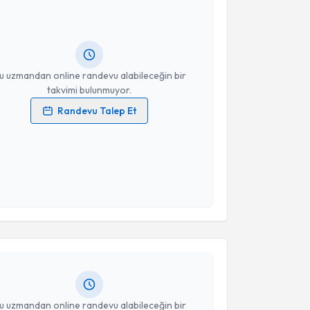
mrah Çelik
için randevu takvimi talebi oluşturun. Size
 randevu almanız için bir takvim hazırlandığında e-
lgilendireceğiz.
resiniz
u uzmandan online randevu alabileceğin bir
takvimi bulunmuyor.
Randevu Talep Et
 verilerimin işlenmesine ilişkin
Aydınlatma Metni
'ni
 ve kişisel verilerimin belirtilen kapsamda
esini kabul ediyorum.
akvimi Talebi
Takvim Talebini Gönder
Serap Şahin Önder
için randevu takvimi talebi
Size bu uzmandan randevu almanız için bir takvim
ında e-posta ile bilgilendireceğiz.
resiniz
u uzmandan online randevu alabileceğin bir