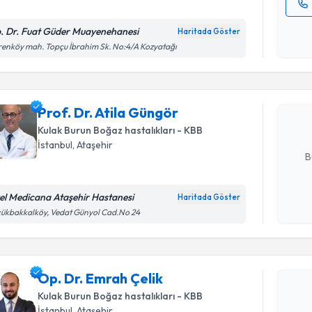
Kişisel
. Dr. Fuat Güder Muayenehanesi
Haritada Göster
Randevu T
okudum
renköy mah. Topçu İbrahim Sk. No:4/A Kozyatağı
işlenm
Prof. Dr. 
Size bu uzm
Prof. Dr. Atila Güngör
hazırlandığ
Kulak Burun Boğaz hastalıkları - KBB
E-posta Ad
İstanbul
, Ataşehir
B
el Medicana Ataşehir Hastanesi
Haritada Göster
Kişisel
ükbakkalköy, Vedat Günyol Cad.No 24
okudum
işlenm
Randevu T
Op. Dr. Emrah Çelik
Kulak Burun Boğaz hastalıkları - KBB
İstanbul
, Ataşehir