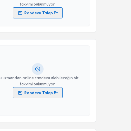
takvimi bulunmuyor.
Randevu Talep Et
 verilerimin işlenmesine ilişkin
Aydınlatma Metni
'ni
 ve kişisel verilerimin belirtilen kapsamda
akvimi Talebi
esini kabul ediyorum.
ay Karaçaylı
için randevu takvimi talebi oluşturun.
Takvim Talebini Gönder
andan randevu almanız için bir takvim
ında e-posta ile bilgilendireceğiz.
resiniz
u uzmandan online randevu alabileceğin bir
takvimi bulunmuyor.
Randevu Talep Et
 verilerimin işlenmesine ilişkin
Aydınlatma Metni
'ni
 ve kişisel verilerimin belirtilen kapsamda
akvimi Talebi
esini kabul ediyorum.
uad Sofuoğlu
için randevu takvimi talebi oluşturun.
Takvim Talebini Gönder