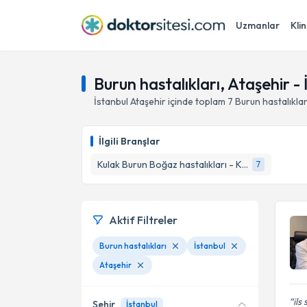
Uzmanlar
Klin
Burun hastalıkları, Ataşehir - 
İstanbul
Ataşehir
içinde toplam
7
Burun hastalıklar
İlgili Branşlar
Kulak Burun Boğaz hastalıkları - KBB
7
Aktif Filtreler
Burun hastalıkları
İstanbul
Ataşehir
ils
Şehir
İstanbul