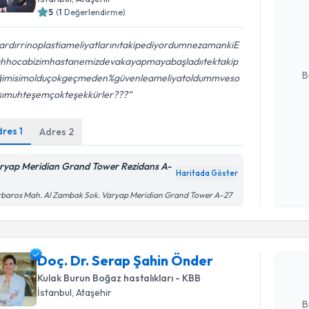
Op. Dr. E
5
(
1
Değerlendirme)
bu uzmandan
posta ile bi
lardırrinoplastiameliyatlarınıtakipediyordumnezamankiE
E-posta Ad
hhocabizimhastanemizdevakayapmayabaşladııtektakip
B
iğimisimolduçokgeçmeden%güvenleameliyatoldummveso
sımuhteşemçokteşekkürler???
Kişisel
dres
1
Adres
2
okudum
işlenm
ryap Meridian Grand Tower Rezidans A-
Haritada Göster
Randevu T
baros Mah. Al Zambak Sok. Varyap Meridian Grand Tower A-27
Doç. Dr. 
oluşturun. 
Doç. Dr. Serap Şahin Önder
hazırlandığ
Kulak Burun Boğaz hastalıkları - KBB
E-posta Ad
İstanbul
, Ataşehir
B