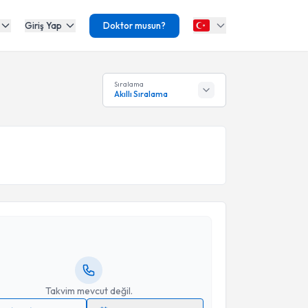
Giriş Yap
Doktor musun?
Sıralama
Akıllı Sıralama
akvimi Talebi
uat Güder
için randevu takvimi talebi oluşturun. Size
 randevu almanız için bir takvim hazırlandığında e-
lgilendireceğiz.
resiniz
Takvim mevcut değil.