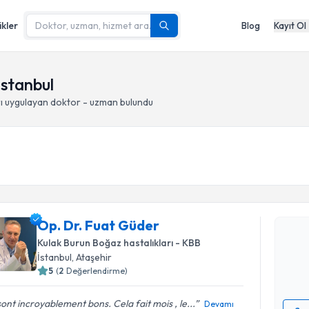
ikler
Blog
Kayıt Ol
İstanbul
ı
uygulayan doktor - uzman bulundu
Randevu T
Op. Dr. F
Op. Dr. Fuat Güder
bu uzmandan
posta ile bi
Kulak Burun Boğaz hastalıkları - KBB
İstanbul
, Ataşehir
E-posta Ad
5
(
2
Değerlendirme)
 sont incroyablement bons. Cela fait mois , le...
Devamı