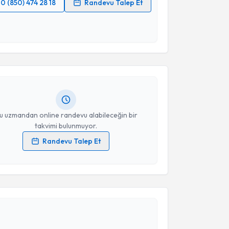
0 (850) 474 28 18
Randevu Talep Et
 verilerimin işlenmesine ilişkin
Aydınlatma Metni
'ni
akvimi Talebi
 ve kişisel verilerimin belirtilen kapsamda
esini kabul ediyorum.
Atila Güngör
için randevu takvimi talebi oluşturun.
Takvim Talebini Gönder
andan randevu almanız için bir takvim
ında e-posta ile bilgilendireceğiz.
resiniz
u uzmandan online randevu alabileceğin bir
takvimi bulunmuyor.
Randevu Talep Et
 verilerimin işlenmesine ilişkin
Aydınlatma Metni
'ni
 ve kişisel verilerimin belirtilen kapsamda
esini kabul ediyorum.
akvimi Talebi
Takvim Talebini Gönder