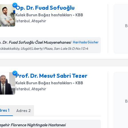
Size bu uzm
Op. Dr. Fuad Sofuoğlu
hazırlandığ
Kulak Burun Boğaz hastalıkları - KBB
E-posta Ad
İstanbul
, Ataşehir
B
. Dr. Fuad Sofuoğlu Özel Muayenehanesi
Haritada Göster
Kişisel
ükbakkalköy, Ulugöl(Liberty) Plaza, Sarı Lale Sk D:No:1 D:4
Randevu T
okudum
işlenm
Prof. Dr. 
Prof. Dr. Mesut Sabri Tezer
oluşturun. 
hazırlandığ
Kulak Burun Boğaz hastalıkları - KBB
İstanbul
, Ataşehir
E-posta Ad
B
dres
1
Adres
2
Kişisel
aşehir Florence Nightingale Hastanesi
okudum