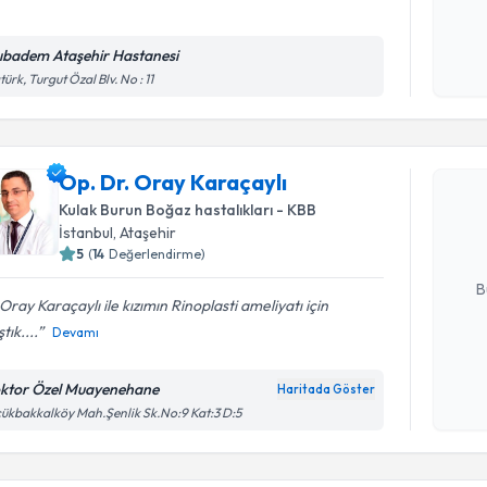
ıbadem Ataşehir Hastanesi
Kişisel
türk, Turgut Özal Blv. No : 11
okudum
Randevu T
işlenm
Op. Dr. Or
Op. Dr. Oray Karaçaylı
Size bu uzm
Kulak Burun Boğaz hastalıkları - KBB
hazırlandığ
İstanbul
, Ataşehir
5
(
14
Değerlendirme)
E-posta Ad
B
Oray Karaçaylı ile kızımın Rinoplasti ameliyatı için
tık....
Devamı
Kişisel
okudum
ktor Özel Muayenehane
Haritada Göster
Randevu T
işlenm
ükbakkalköy Mah.Şenlik Sk.No:9 Kat:3 D:5
Op. Dr. F