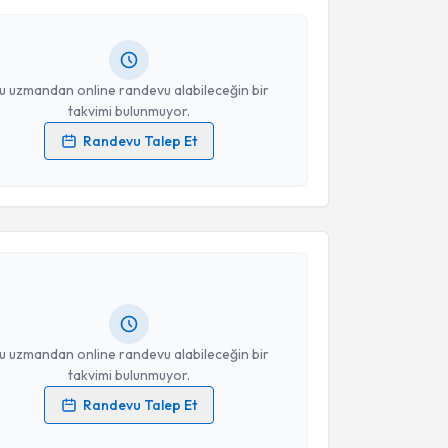
andan randevu almanız için bir takvim
ında e-posta ile bilgilendireceğiz.
resiniz
u uzmandan online randevu alabileceğin bir
takvimi bulunmuyor.
Randevu Talep Et
 verilerimin işlenmesine ilişkin
Aydınlatma Metni
'ni
akvimi Talebi
 ve kişisel verilerimin belirtilen kapsamda
esini kabul ediyorum.
Mesut Sabri Tezer
için randevu takvimi talebi
Takvim Talebini Gönder
Size bu uzmandan randevu almanız için bir takvim
ında e-posta ile bilgilendireceğiz.
resiniz
u uzmandan online randevu alabileceğin bir
takvimi bulunmuyor.
Randevu Talep Et
 verilerimin işlenmesine ilişkin
Aydınlatma Metni
'ni
 ve kişisel verilerimin belirtilen kapsamda