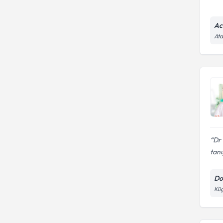
ameliyatları
Ac
Ata
Dr 
tanış
Do
Küç