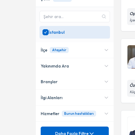
Op
İçe
İstanbul
İlçe
Ataşehir
Yakınımda Ara
Branşlar
Konumuma yakın uzmanları
Şişli
Öz
göster
Küç
Bağcılar
İlgi Alanları
Bakırköy
Hizmetler
Burun hastalıkları
Kulak Burun Boğaz hastalıkları
- KBB
Kadıköy
Mezuniyet
Burun Ameliyatları
Daha Fazla Filtre
Ataşehir