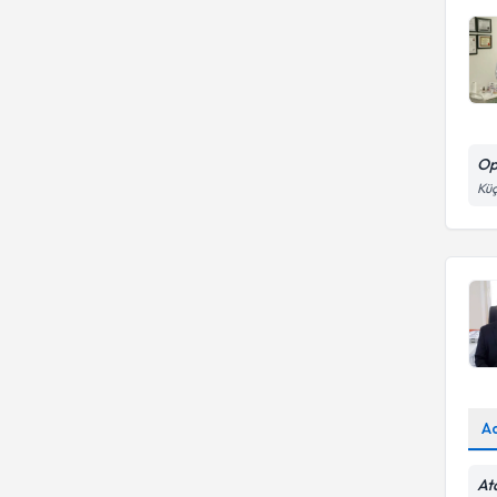
Op
Küç
A
At