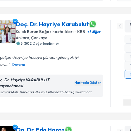
Doç. Dr. Hayriye Karabulut
Kulak Burun Boğaz hastalıkları - KBB
+
3
diğer
Ankara
, Çankaya
5
(
502
Değerlendirme)
gelişim Hayriye hocaya günden güne çok iyi
or....
Devamı
ç. Dr. Hayriye KARABULUT
Haritada Göster
ayenehanesi
ılırmak Mah. 1446 Cad. No:12/3 Alternatif Plaza Çukurambar
Op. Dr. Eda Horoz