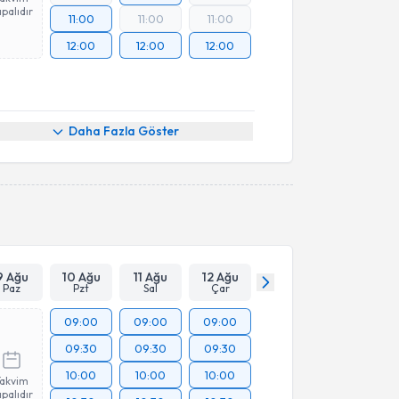
palıdır
11:00
11:00
11:00
12:00
12:00
12:00
Daha Fazla Göster
9 Ağu
10 Ağu
11 Ağu
12 Ağu
Paz
Pzt
Sal
Çar
09:00
09:00
09:00
09:30
09:30
09:30
10:00
10:00
10:00
Takvim
palıdır