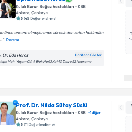
Kulak Burun Boğaz hastalıkları - KBB
Ankara
, Çankaya
5
(
45
Değerlendirme)
ha önce annem olmuştu onun sürecinden zaten hakimdim
ka
..
Devamı
. Dr. Eda Horoz
Haritada Göster
tepe Mah. Yaşam Cd. A Blok No:13 Kat:10 Daire:52 Neorama
Prof. Dr. Nilda Sütay Süslü
Kulak Burun Boğaz hastalıkları - KBB
+
1
diğer
Ankara
, Çankaya
5
(
11
Değerlendirme)