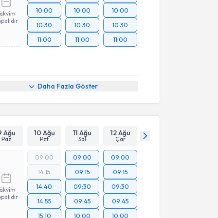
10:00
10:00
10:00
Takvim
palıdır
10:30
10:30
10:30
11:00
11:00
11:00
Daha Fazla Göster
9 Ağu
10 Ağu
11 Ağu
12 Ağu
Paz
Pzt
Sal
Çar
09:00
09:00
09:00
14:15
09:15
09:15
14:40
09:30
09:30
Takvim
palıdır
14:55
09:45
09:45
15:10
10:00
10:00