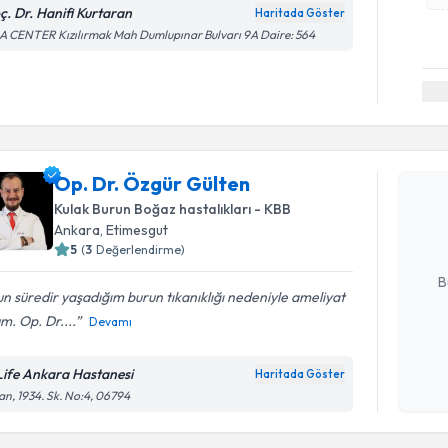
ç. Dr. Hanifi Kurtaran
Haritada Göster
 CENTER Kızılırmak Mah Dumlupınar Bulvarı 9A Daire: 564
Randevu T
Op. Dr. Ö
Op. Dr. Özgür Gülten
Size bu uzm
Kulak Burun Boğaz hastalıkları - KBB
hazırlandığ
Ankara
, Etimesgut
5
(
3
Değerlendirme)
E-posta Ad
B
n süredir yaşadığım burun tıkanıklığı nedeniyle ameliyat
m. Op. Dr....
Devamı
Kişisel
okudum
Life Ankara Hastanesi
Haritada Göster
işlenm
an, 1934. Sk. No:4, 06794