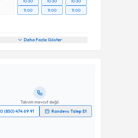
10:30
10:30
10:30
11:00
11:00
11:00
Daha Fazla Göster
akvimi Talebi
Kemal Keseroğlu
için randevu takvimi talebi
Size bu uzmandan randevu almanız için bir takvim
ında e-posta ile bilgilendireceğiz.
resiniz
Takvim mevcut değil.
0 (850) 474 69 91
Randevu Talep Et
 verilerimin işlenmesine ilişkin
Aydınlatma Metni
'ni
 ve kişisel verilerimin belirtilen kapsamda
esini kabul ediyorum.