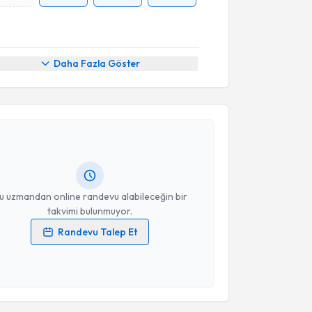
Daha Fazla Göster
akvimi Talebi
zgür Gülten
için randevu takvimi talebi oluşturun.
andan randevu almanız için bir takvim
ında e-posta ile bilgilendireceğiz.
resiniz
u uzmandan online randevu alabileceğin bir
takvimi bulunmuyor.
Randevu Talep Et
 verilerimin işlenmesine ilişkin
Aydınlatma Metni
'ni
 ve kişisel verilerimin belirtilen kapsamda
esini kabul ediyorum.