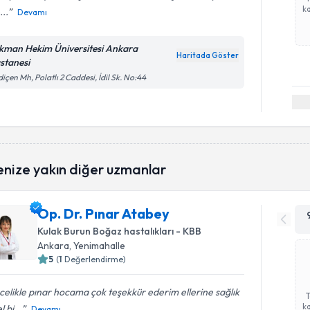
ka
...
Devamı
kman Hekim Üniversitesi Ankara
Haritada Göster
stanesi
içen Mh, Polatlı 2 Caddesi, İdil Sk. No:44
enize yakın diğer uzmanlar
Op. Dr. Pınar Atabey
Kulak Burun Boğaz hastalıkları - KBB
Ankara
, Yenimahalle
5
(
1
Değerlendirme)
elikle pınar hocama çok teşekkür ederim ellerine sağlık
ka
l bi...
Devamı