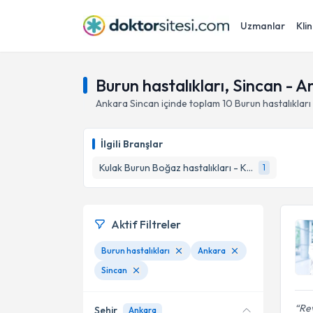
Uzmanlar
Klin
Burun hastalıkları, Sincan - 
Ankara
Sincan
içinde toplam
10
Burun hastalıkları
İlgili Branşlar
Kulak Burun Boğaz hastalıkları - KBB
1
Aktif Filtreler
Burun hastalıkları
Ankara
Sincan
Rev
Şehir
Ankara