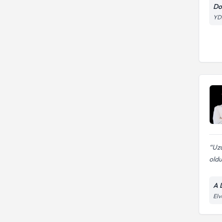
Do
YDA
Uzu
oldu
A 
Elv