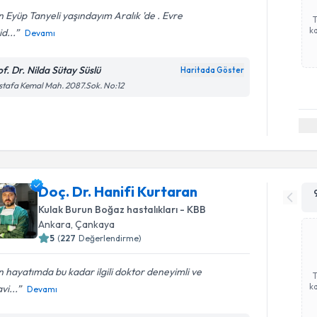
 Eyüp Tanyeli yaşındayım Aralık 'de . Evre
ka
id...
Devamı
of. Dr. Nilda Sütay Süslü
Haritada Göster
tafa Kemal Mah. 2087.Sok. No:12
Doç. Dr. Hanifi Kurtaran
Kulak Burun Boğaz hastalıkları - KBB
Ankara
, Çankaya
5
(
227
Değerlendirme)
 hayatımda bu kadar ilgili doktor deneyimli ve
ka
vi...
Devamı