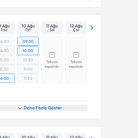
Takvim Talebini Gönder
9 Ağu
10 Ağu
11 Ağu
12 Ağu
Paz
Pzt
Sal
Çar
14:00
09:30
14:30
10:00
15:00
10:30
Takvim
Takvim
kapalıdır
kapalıdır
15:30
11:00
16:00
11:30
Daha Fazla Göster
9 Ağu
10 Ağu
11 Ağu
12 Ağu