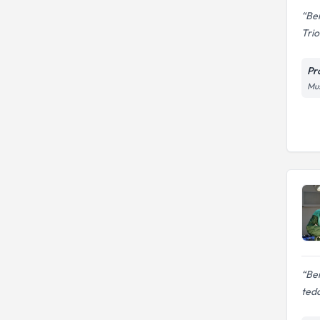
Ben
Trio
Pr
Mus
Ben
teda