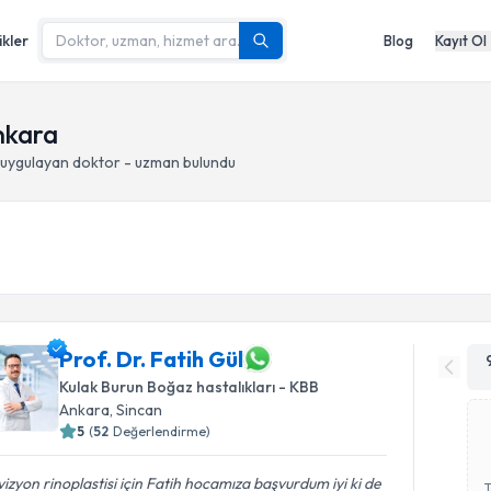
ikler
Blog
Kayıt Ol
Ankara
uygulayan doktor - uzman bulundu
Prof. Dr. Fatih Gül
Kulak Burun Boğaz hastalıkları - KBB
Ankara
, Sincan
5
(
52
Değerlendirme)
izyon rinoplastisi için Fatih hocamıza başvurdum iyi ki de