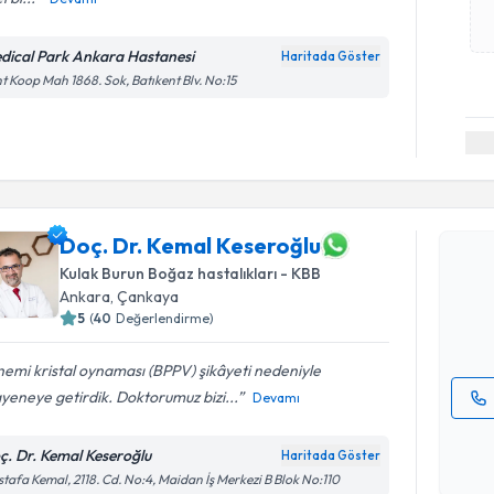
dical Park Ankara Hastanesi
Haritada Göster
t Koop Mah 1868. Sok, Batıkent Blv. No:15
Randevu T
Doç. Dr. 
Doç. Dr. Kemal Keseroğlu
oluşturun. 
Kulak Burun Boğaz hastalıkları - KBB
hazırlandığ
Ankara
, Çankaya
5
(
40
Değerlendirme)
E-posta Ad
emi kristal oynaması (BPPV) şikâyeti nedeniyle
eneye getirdik. Doktorumuz bizi...
Devamı
Kişisel
okudum
ç. Dr. Kemal Keseroğlu
Haritada Göster
işlenm
tafa Kemal, 2118. Cd. No:4, Maidan İş Merkezi B Blok No:110