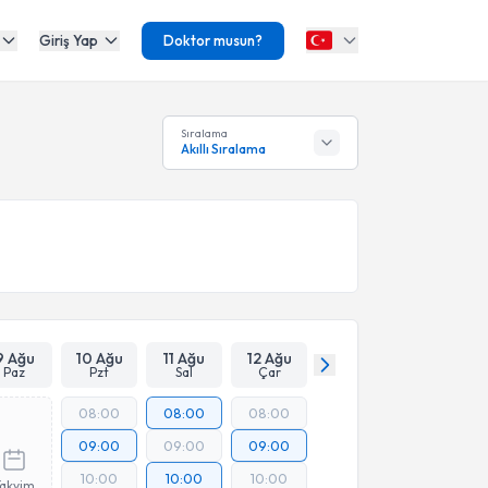
Giriş Yap
Doktor musun?
Sıralama
Akıllı Sıralama
9 Ağu
10 Ağu
11 Ağu
12 Ağu
Paz
Pzt
Sal
Çar
08:00
08:00
08:00
09:00
09:00
09:00
10:00
10:00
10:00
Takvim