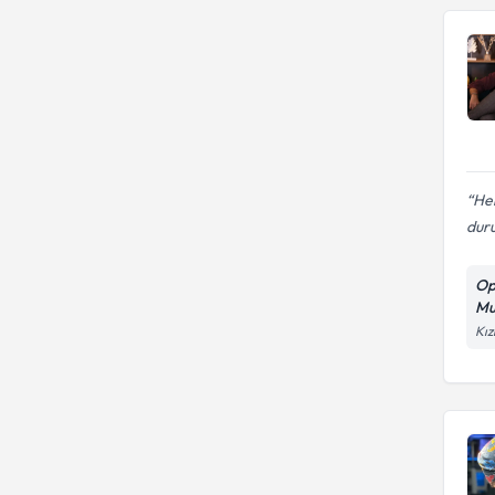
Her
duru
Op
Mu
Kız