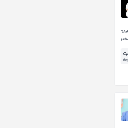
da
çok.
Op
Beş