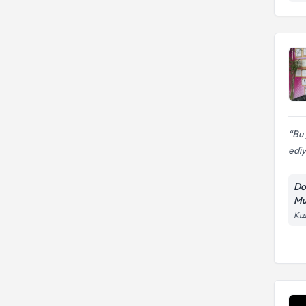
Bu 
ediy
Do
Mu
Kız