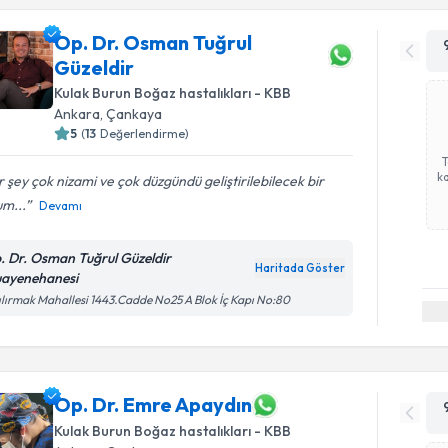
Op. Dr. Osman Tuğrul
Güzeldir
Kulak Burun Boğaz hastalıkları - KBB
Ankara
, Çankaya
5
(
13
Değerlendirme)
ka
 şey çok nizami ve çok düzgündü geliştirilebilecek bir
m...
Devamı
. Dr. Osman Tuğrul Güzeldir
Haritada Göster
ayenehanesi
ılırmak Mahallesi 1443.Cadde No25 A Blok İç Kapı No:80
Op. Dr. Emre Apaydın
Kulak Burun Boğaz hastalıkları - KBB