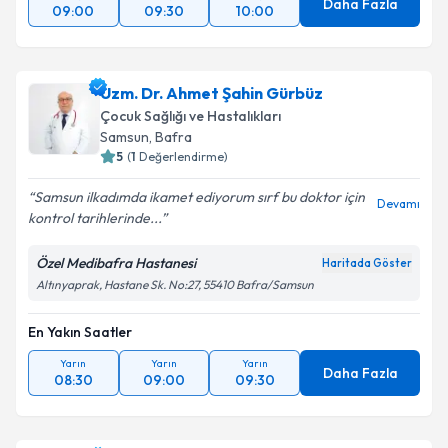
Daha Fazla
09:00
09:30
10:00
Uzm. Dr. Ahmet Şahin Gürbüz
Çocuk Sağlığı ve Hastalıkları
Samsun
, Bafra
5
(
1
Değerlendirme)
Samsun ilkadımda ikamet ediyorum sırf bu doktor için
Devamı
kontrol tarihlerinde...
Özel Medibafra Hastanesi
Haritada Göster
Altınyaprak, Hastane Sk. No:27, 55410 Bafra/Samsun
En Yakın Saatler
Yarın
Yarın
Yarın
Daha Fazla
08:30
09:00
09:30