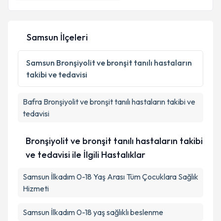
Samsun İlçeleri
Kişisel verilerimin işlenmesine ilişkin
Aydınlatma
Metni
'ni okudum ve kişisel verilerimin belirtilen
kapsamda işlenmesini kabul ediyorum.
Samsun
Bronşiyolit ve bronşit tanılı hastaların
takibi ve tedavisi
Takvim Talebini Gönder
Bafra
Bronşiyolit ve bronşit tanılı hastaların takibi ve
tedavisi
Bronşiyolit ve bronşit tanılı hastaların takibi
ve tedavisi ile İlgili Hastalıklar
Samsun İlkadım 0-18 Yaş Arası Tüm Çocuklara Sağlık
Hizmeti
Samsun İlkadım 0-18 yaş sağlıklı beslenme