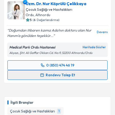
Uzm. Dr. Nur Köprülü Çelikkaya
Çocuk Sağlığı ve Hastalıkları
Ordu
, Altınordu
5
(
6
Değerlendirme)
Doğumdan itibaren kızımız Ada’nın doktoru olan Nur
Devamı
Hanım’a gönülden teşekkür...
Medical Park Ordu Hastanesi
Haritada Göster
Akyazı, Şht. Ali Gaffar Okkan Cd. No:9, 52200 Altınordu/Ordu
0 (850) 474 46 19
Randevu Takvimi Talebi
Randevu Talep Et
Uzm. Dr. Nur Köprülü Çelikkaya
için randevu
takvimi talebi oluşturun. Size bu uzmandan randevu
almanız için bir takvim hazırlandığında e-posta ile
bilgilendireceğiz.
İlgili Branşlar
E-posta Adresiniz
Çocuk Sağlığı ve Hastalıkları
1