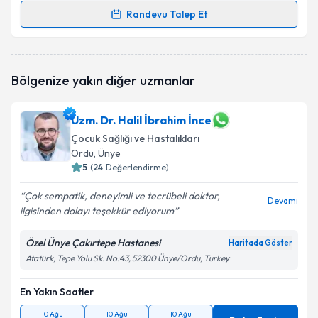
Randevu Talep Et
Randevu Takvimi Talebi
Uzm. Dr. Gülsenem Sarı Aracı
için randevu takvimi
Bölgenize yakın diğer uzmanlar
talebi oluşturun. Size bu uzmandan randevu almanız
için bir takvim hazırlandığında e-posta ile
bilgilendireceğiz.
Uzm. Dr. Halil İbrahim İnce
Çocuk Sağlığı ve Hastalıkları
E-posta Adresiniz
Ordu
, Ünye
5
(
24
Değerlendirme)
Çok sempatik, deneyimli ve tecrübeli doktor,
Devamı
Kişisel verilerimin işlenmesine ilişkin
Aydınlatma
ilgisinden dolayı teşekkür ediyorum
Metni
'ni okudum ve kişisel verilerimin belirtilen
kapsamda işlenmesini kabul ediyorum.
Özel Ünye Çakırtepe Hastanesi
Haritada Göster
Atatürk, Tepe Yolu Sk. No:43, 52300 Ünye/Ordu, Turkey
Takvim Talebini Gönder
En Yakın Saatler
10 Ağu
10 Ağu
10 Ağu