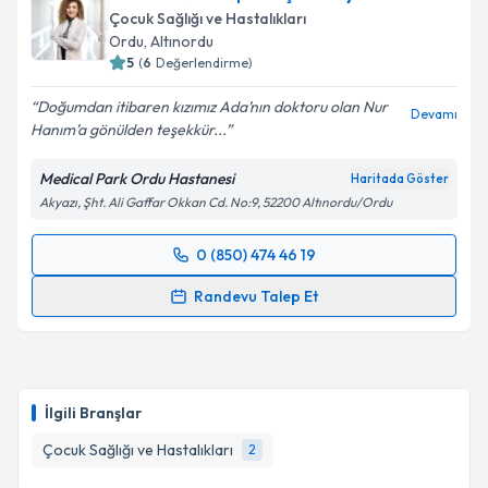
Çocuk Sağlığı ve Hastalıkları
Ordu
, Altınordu
5
(
6
Değerlendirme)
Doğumdan itibaren kızımız Ada’nın doktoru olan Nur
Devamı
Hanım’a gönülden teşekkür...
Medical Park Ordu Hastanesi
Haritada Göster
Akyazı, Şht. Ali Gaffar Okkan Cd. No:9, 52200 Altınordu/Ordu
0 (850) 474 46 19
Randevu Takvimi Talebi
Randevu Talep Et
Uzm. Dr. Nur Köprülü Çelikkaya
için randevu
takvimi talebi oluşturun. Size bu uzmandan randevu
almanız için bir takvim hazırlandığında e-posta ile
bilgilendireceğiz.
İlgili Branşlar
E-posta Adresiniz
Çocuk Sağlığı ve Hastalıkları
2