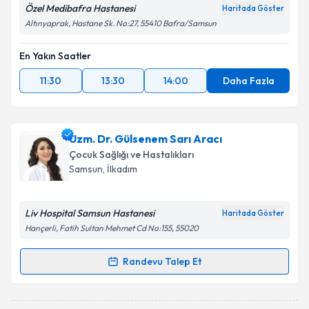
Özel Medibafra Hastanesi
Haritada Göster
Altınyaprak, Hastane Sk. No:27, 55410 Bafra/Samsun
En Yakın Saatler
11:30
13:30
14:00
Daha Fazla
Uzm. Dr. Gülsenem Sarı Aracı
Çocuk Sağlığı ve Hastalıkları
Samsun
, İlkadım
Liv Hospital Samsun Hastanesi
Haritada Göster
Hançerli, Fatih Sultan Mehmet Cd No:155, 55020
Randevu Talep Et
Randevu Takvimi Talebi