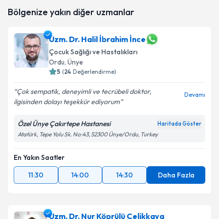
Uzm. Dr. Gülsenem Sarı Aracı
için randevu takvimi
Bölgenize yakın diğer uzmanlar
talebi oluşturun. Size bu uzmandan randevu almanız
için bir takvim hazırlandığında e-posta ile
bilgilendireceğiz.
Uzm. Dr. Halil İbrahim İnce
Çocuk Sağlığı ve Hastalıkları
E-posta Adresiniz
Ordu
, Ünye
5
(
24
Değerlendirme)
Çok sempatik, deneyimli ve tecrübeli doktor,
Devamı
Kişisel verilerimin işlenmesine ilişkin
Aydınlatma
ilgisinden dolayı teşekkür ediyorum
Metni
'ni okudum ve kişisel verilerimin belirtilen
kapsamda işlenmesini kabul ediyorum.
Özel Ünye Çakırtepe Hastanesi
Haritada Göster
Atatürk, Tepe Yolu Sk. No:43, 52300 Ünye/Ordu, Turkey
Takvim Talebini Gönder
En Yakın Saatler
11:30
14:00
14:30
Daha Fazla
Uzm. Dr. Nur Köprülü Çelikkaya