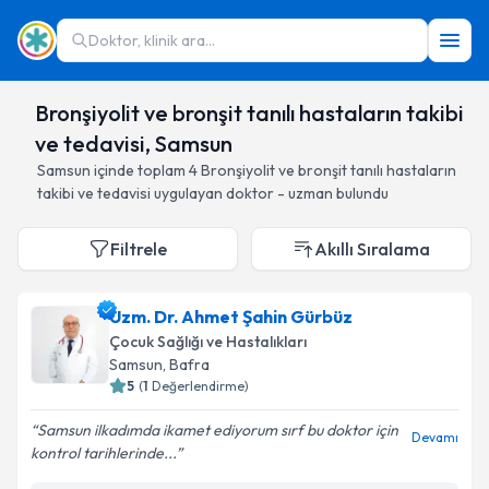
Doktor, klinik ara...
Bronşiyolit ve bronşit tanılı hastaların takibi
ve tedavisi, Samsun
Samsun
içinde toplam
4
Bronşiyolit ve bronşit tanılı hastaların
takibi ve tedavisi
uygulayan doktor - uzman bulundu
Filtrele
Akıllı Sıralama
Uzm. Dr. Ahmet Şahin Gürbüz
Çocuk Sağlığı ve Hastalıkları
Samsun
, Bafra
5
(
1
Değerlendirme)
Samsun ilkadımda ikamet ediyorum sırf bu doktor için
Devamı
kontrol tarihlerinde...