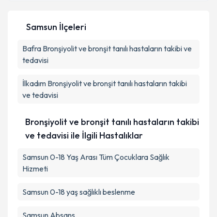
Samsun İlçeleri
Kişisel verilerimin işlenmesine ilişkin
Aydınlatma
Metni
'ni okudum ve kişisel verilerimin belirtilen
Bafra
Bronşiyolit ve bronşit tanılı hastaların takibi ve
kapsamda işlenmesini kabul ediyorum.
tedavisi
Takvim Talebini Gönder
İlkadım
Bronşiyolit ve bronşit tanılı hastaların takibi
ve tedavisi
Bronşiyolit ve bronşit tanılı hastaların takibi
ve tedavisi ile İlgili Hastalıklar
Samsun 0-18 Yaş Arası Tüm Çocuklara Sağlık
Hizmeti
Samsun 0-18 yaş sağlıklı beslenme
Samsun Absans