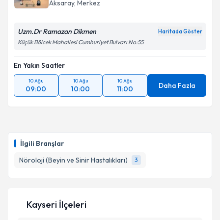
Aksaray
, Merkez
Uzm.Dr Ramazan Dikmen
Haritada Göster
Kişisel verilerimin işlenmesine ilişkin
Aydınlatma
Küçük Bölcek Mahallesi Cumhuriyet Bulvarı No:55
Metni
'ni okudum ve kişisel verilerimin belirtilen
kapsamda işlenmesini kabul ediyorum.
En Yakın Saatler
10 Ağu
10 Ağu
10 Ağu
Daha Fazla
09:00
10:00
11:00
Takvim Talebini Gönder
İlgili Branşlar
Nöroloji (Beyin ve Sinir Hastalıkları)
3
Kayseri İlçeleri