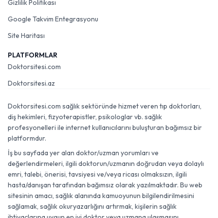
Gizlilik Politikası
Google Takvim Entegrasyonu
Site Haritası
PLATFORMLAR
Doktorsitesi.com
Doktorsitesi.az
Doktorsitesi.com sağlık sektöründe hizmet veren tıp doktorları,
diş hekimleri, fizyoterapistler, psikologlar vb. sağlık
profesyonelleri ile internet kullanıcılarını buluşturan bağımsız bir
platformdur.
İş bu sayfada yer alan doktor/uzman yorumları ve
değerlendirmeleri, ilgili doktorun/uzmanın doğrudan veya dolaylı
emri, talebi, önerisi, tavsiyesi ve/veya ricası olmaksızın, ilgili
hasta/danışan tarafından bağımsız olarak yazılmaktadır. Bu web
sitesinin amacı, sağlık alanında kamuoyunun bilgilendirilmesini
sağlamak, sağlık okuryazarlığını artırmak, kişilerin sağlık
ihtiyaçlarına uygun en iyi doktor veya uzmana ulaşmasını