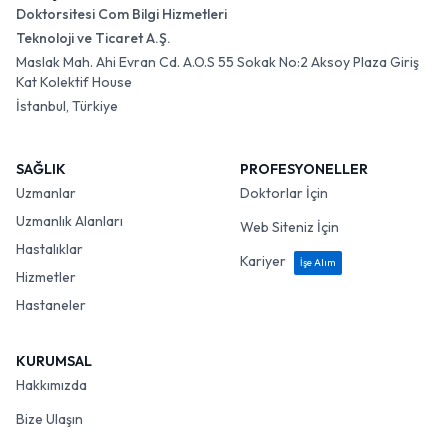
Doktorsitesi Com Bilgi Hizmetleri
Teknoloji ve Ticaret A.Ş.
Maslak Mah. Ahi Evran Cd. A.O.S 55 Sokak No:2 Aksoy Plaza Giriş
Kat Kolektif House
İstanbul, Türkiye
SAĞLIK
PROFESYONELLER
Uzmanlar
Doktorlar İçin
Uzmanlık Alanları
Web Siteniz İçin
Hastalıklar
Kariyer
İşe Alım
Hizmetler
Hastaneler
KURUMSAL
Hakkımızda
Bize Ulaşın