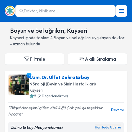
Doktor, klinik ara...
Boyun ve bel ağrıları, Kayseri
Kayseri
içinde toplam
4
Boyun ve bel ağrıları
uygulayan doktor
- uzman bulundu
Filtrele
Akıllı Sıralama
Uzm. Dr. Ülfet Zehra Erbay
Nöroloji (Beyin ve Sinir Hastalıkları)
Kayseri
5
(
2
Değerlendirme)
Bilgisi deneyimi güler yüzlülüğü Çok çok iyi teşekkür
Devamı
hocam
Zehra Erbay Muayenehanesi
Haritada Göster