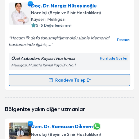
Doç. Dr. Hatice Köse Özlece
için randevu takvimi
Doç. Dr. Nergiz Hüseyinoğlu
talebi oluşturun. Size bu uzmandan randevu almanız
Nöroloji (Beyin ve Sinir Hastalıkları)
için bir takvim hazırlandığında e-posta ile
Kayseri
, Melikgazi
bilgilendireceğiz.
5
(
5
Değerlendirme)
E-posta Adresiniz
Hocam ilk defa tanışmışlığımız oldu sizinle Memorial
Devamı
hastanesinde ilginiz,...
Özel Acıbadem Kayseri Hastanesi
Haritada Göster
Melikgazi, Mustafa Kemal Paşa Blv. No:1,
Kişisel verilerimin işlenmesine ilişkin
Aydınlatma
Metni
'ni okudum ve kişisel verilerimin belirtilen
kapsamda işlenmesini kabul ediyorum.
Randevu Talep Et
Randevu Takvimi Talebi
Takvim Talebini Gönder
Doç. Dr. Nergiz Hüseyinoğlu
için randevu takvimi
Bölgenize yakın diğer uzmanlar
talebi oluşturun. Size bu uzmandan randevu almanız
için bir takvim hazırlandığında e-posta ile
bilgilendireceğiz.
Uzm. Dr. Ramazan Dikmen
Nöroloji (Beyin ve Sinir Hastalıkları)
E-posta Adresiniz