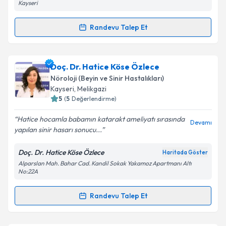
Kayseri
Randevu Talep Et
Randevu Takvimi Talebi
Uzm. Dr. Ülfet Zehra Erbay
için randevu takvimi
Doç. Dr. Hatice Köse Özlece
talebi oluşturun. Size bu uzmandan randevu almanız
Nöroloji (Beyin ve Sinir Hastalıkları)
için bir takvim hazırlandığında e-posta ile
Kayseri
, Melikgazi
bilgilendireceğiz.
5
(
5
Değerlendirme)
E-posta Adresiniz
Hatice hocamla babamın katarakt ameliyatı sırasında
Devamı
yapılan sinir hasarı sonucu...
Doç. Dr. Hatice Köse Özlece
Haritada Göster
Alparslan Mah. Bahar Cad. Kandil Sokak Yakamoz Apartmanı Altı
Kişisel verilerimin işlenmesine ilişkin
Aydınlatma
No:22A
Metni
'ni okudum ve kişisel verilerimin belirtilen
kapsamda işlenmesini kabul ediyorum.
Randevu Talep Et
Randevu Takvimi Talebi
Takvim Talebini Gönder