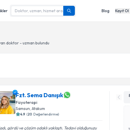
ikler
Blog
Kayıt Ol
an doktor - uzman bulundu
Fzt. Sema Danışık
Fizyoterapi
Samsun
, Atakum
4.9
(
20
Değerlendirme)
adı, gördü ve çözüm odaklı yaklaştı. Tedavi olduğunuzu