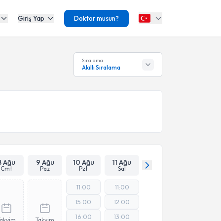
Giriş Yap
Doktor musun?
Sıralama
Akıllı Sıralama
8 Ağu
9 Ağu
10 Ağu
11 Ağu
Cmt
Paz
Pzt
Sal
11:00
11:00
15:00
12:00
16:00
13:00
Takvim
Takvim