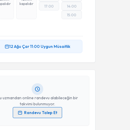
palıdır
kapalıdır
17:00
14:00
15:00
12 Ağu
Çar
11:00
Uygun Müsaitlik
akvimi Talebi
 Halıç
için randevu takvimi talebi oluşturun. Size bu
ndevu almanız için bir takvim hazırlandığında e-
lgilendireceğiz.
resiniz
u uzmandan online randevu alabileceğin bir
takvimi bulunmuyor.
Randevu Talep Et
 verilerimin işlenmesine ilişkin
Aydınlatma Metni
'ni
 ve kişisel verilerimin belirtilen kapsamda