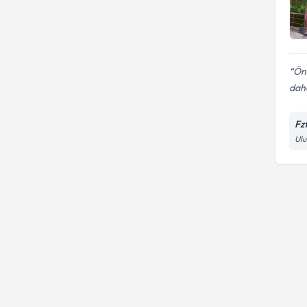
Kişiye özel egzersiz programı
Önc
daha
Fz
Ulu