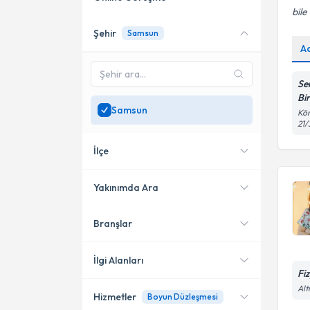
bile
Şehir
Samsun
Online danışmanlık sunan
A
uzmanları göster
Sadece
Samsun
bölgesinde
Se
uzman ara
Bi
Samsun
Kör
21/
İlçe
Yakınımda Ara
Branşlar
Konumuma yakın uzmanları
Atakum
göster
Bafra
İlgi Alanları
Fi
Alt
Hizmetler
Boyun Düzleşmesi
Fizyoterapi