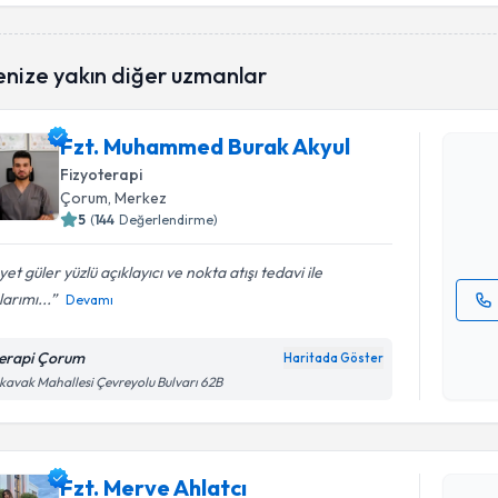
işlenm
Randevu T
enize yakın diğer uzmanlar
Fzt. Muha
Fzt. Muhammed Burak Akyul
oluşturun. 
Fizyoterapi
hazırlandığ
Çorum
, Merkez
5
(
144
Değerlendirme)
E-posta Ad
et güler yüzlü açıklayıcı ve nokta atışı tedavi ile
larımı...
Devamı
Kişisel
okudum
terapi Çorum
Haritada Göster
işlenm
kavak Mahallesi Çevreyolu Bulvarı 62B
Randevu T
Fzt. Merve
Fzt. Merve Ahlatcı