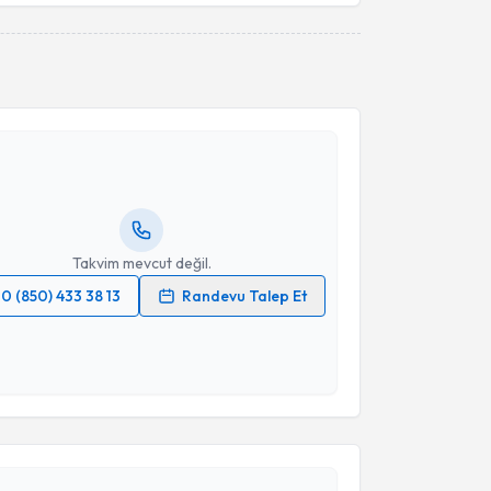
esini kabul ediyorum.
akvimi Talebi
Takvim Talebini Gönder
mmed Burak Akyul
için randevu takvimi talebi
Size bu uzmandan randevu almanız için bir takvim
ında e-posta ile bilgilendireceğiz.
resiniz
Takvim mevcut değil.
0 (850) 433 38 13
Randevu Talep Et
 verilerimin işlenmesine ilişkin
Aydınlatma Metni
'ni
 ve kişisel verilerimin belirtilen kapsamda
esini kabul ediyorum.
akvimi Talebi
Takvim Talebini Gönder
 Ahlatcı
için randevu takvimi talebi oluşturun. Size