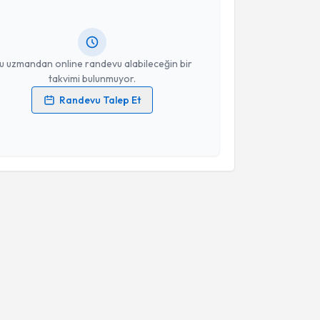
 randevu almanız için bir takvim hazırlandığında e-
lgilendireceğiz.
resiniz
u uzmandan online randevu alabileceğin bir
takvimi bulunmuyor.
Randevu Talep Et
 verilerimin işlenmesine ilişkin
Aydınlatma Metni
'ni
 ve kişisel verilerimin belirtilen kapsamda
esini kabul ediyorum.
Takvim Talebini Gönder