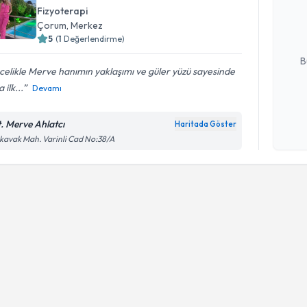
bu uzmandan
Fizyoterapi
posta ile bi
Çorum
, Merkez
5
(
1
Değerlendirme)
E-posta Ad
B
elikle Merve hanımın yaklaşımı ve güler yüzü sayesinde
 ilk...
Devamı
Kişisel
okudum
t. Merve Ahlatcı
Haritada Göster
işlenm
kavak Mah. Varinli Cad No:38/A