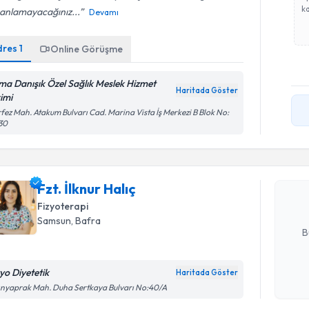
ka
 anlamayacağınız...
Devamı
dres
1
Online Görüşme
ma Danışık Özel Sağlık Meslek Hizmet
Haritada Göster
rimi
Randevu T
fez Mah. Atakum Bulvarı Cad. Marina Vista İş Merkezi B Blok No:
30
Fzt. İlknur
uzmandan ra
Fzt. İlknur Halıç
posta ile bi
Fizyoterapi
E-posta Ad
Samsun
, Bafra
B
zyo Diyetetik
Haritada Göster
Kişisel
ınyaprak Mah. Duha Sertkaya Bulvarı No:40/A
okudum