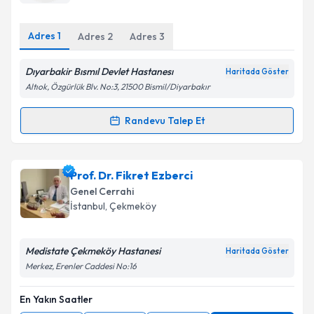
E-posta Adresiniz
Adres
1
Adres
2
Adres
3
Dıyarbakir Bısmıl Devlet Hastanesı
Haritada Göster
Kişisel verilerimin işlenmesine ilişkin
Aydınlatma
Altıok, Özgürlük Blv. No:3, 21500 Bismil/Diyarbakır
Metni
'ni okudum ve kişisel verilerimin belirtilen
kapsamda işlenmesini kabul ediyorum.
Randevu Talep Et
Randevu Takvimi Talebi
Takvim Talebini Gönder
Ass. Dr. Serdar Baygeldi
için randevu takvimi talebi
Prof. Dr. Fikret Ezberci
oluşturun. Size bu uzmandan randevu almanız için bir
Genel Cerrahi
takvim hazırlandığında e-posta ile bilgilendireceğiz.
İstanbul
, Çekmeköy
E-posta Adresiniz
Medistate Çekmeköy Hastanesi
Haritada Göster
Merkez, Erenler Caddesi No:16
En Yakın Saatler
Kişisel verilerimin işlenmesine ilişkin
Aydınlatma
Metni
'ni okudum ve kişisel verilerimin belirtilen