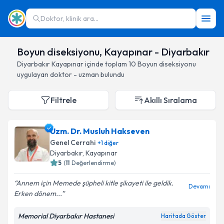
Doktor, klinik ara...
Boyun diseksiyonu, Kayapınar - Diyarbakır
Diyarbakır
Kayapınar
içinde toplam
10
Boyun diseksiyonu
uygulayan doktor - uzman bulundu
Filtrele
Akıllı Sıralama
Uzm. Dr. Musluh Hakseven
Genel Cerrahi
+
1
diğer
Diyarbakır
, Kayapınar
5
(
11
Değerlendirme)
Annem için Memede şüpheli kitle şikayeti ile geldik.
Devamı
Erken dönem...
Memorial Diyarbakır Hastanesi
Haritada Göster