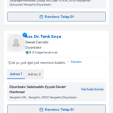
Talaytepe Mahallesi, Elazığ Yolu Üzeri 10.Km, 21010 Kayapınar
Üçkuyular/Yenişehir/Diyarbakır
Randevu Talep Et
Randevu Takvimi Talebi
Uzm. Dr. Zeki Ayhan Karahan
için randevu takvimi
Ass. Dr. Tarık Sırça
talebi oluşturun. Size bu uzmandan randevu almanız
Genel Cerrahi
için bir takvim hazırlandığında e-posta ile
Diyarbakır
bilgilendireceğiz.
5
(
1
Değerlendirme)
E-posta Adresiniz
Devamı
Çok ıyı, çok ılgılı çok memnun kaldım. ️
Adres
1
Adres
2
Kişisel verilerimin işlenmesine ilişkin
Aydınlatma
Diyarbakır Selahaddin Eyyubi Devlet
Haritada Göster
Metni
'ni okudum ve kişisel verilerimin belirtilen
Hastanesi
kapsamda işlenmesini kabul ediyorum.
Yenişehir Mh., Yenişehir, 21100 Yenişehir/Diyarbakır
Randevu Talep Et
Randevu Takvimi Talebi
Takvim Talebini Gönder