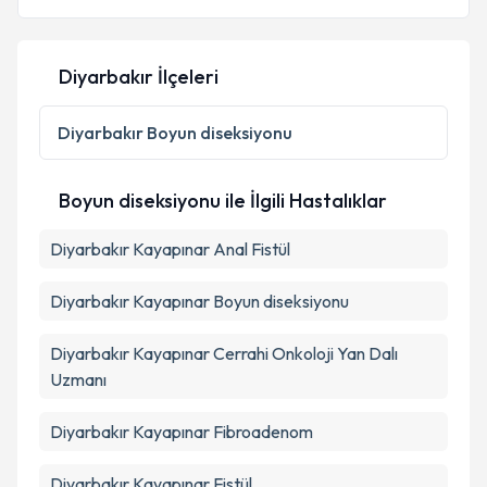
Diyarbakır İlçeleri
Kişisel verilerimin işlenmesine ilişkin
Aydınlatma
Metni
'ni okudum ve kişisel verilerimin belirtilen
Diyarbakır
Boyun diseksiyonu
kapsamda işlenmesini kabul ediyorum.
Boyun diseksiyonu ile İlgili Hastalıklar
Takvim Talebini Gönder
Diyarbakır Kayapınar Anal Fistül
Diyarbakır Kayapınar Boyun diseksiyonu
Diyarbakır Kayapınar Cerrahi Onkoloji Yan Dalı
Uzmanı
Diyarbakır Kayapınar Fibroadenom
Diyarbakır Kayapınar Fistül