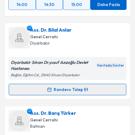
14:00
14:30
15:00
Daha Fazla
kapsamda işlenmesini kabul ediyorum.
Takvim Talebini Gönder
Ass. Dr. Bilal Anlar
Genel Cerrahi
Diyarbakır
Dıyarbakir Sılvan Dr.yusuf Azızoğlu Devlet
Haritada Göster
Hastanesı
Bağlar, Eğitim Cd., 21640 Silvan/Diyarbakır
Randevu Talep Et
Randevu Takvimi Talebi
Ass. Dr. Bilal Anlar
için randevu takvimi talebi
Ass. Dr. Barış Türker
oluşturun. Size bu uzmandan randevu almanız için bir
Genel Cerrahi
takvim hazırlandığında e-posta ile bilgilendireceğiz.
Batman