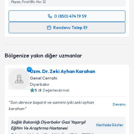
Peyas, Fırat Blv. No: 12,
0 (850) 474 19 59
Randevu Takvimi Talebi
Randevu Talep Et
Uzm. Dr. Musluh Hakseven
için randevu takvimi
talebi oluşturun. Size bu uzmandan randevu almanız
için bir takvim hazırlandığında e-posta ile
Bölgenize yakın diğer uzmanlar
bilgilendireceğiz.
E-posta Adresiniz
Uzm. Dr. Zeki Ayhan Karahan
Genel Cerrahi
Diyarbakır
5
(
8
Değerlendirme)
Kişisel verilerimin işlenmesine ilişkin
Aydınlatma
Son derece başarılı ve samimi iyiki zeki ayhan
Metni
'ni okudum ve kişisel verilerimin belirtilen
Devamı
karahan
kapsamda işlenmesini kabul ediyorum.
Sağlık Bakanlığı Diyarbakır Gazi Yaşargil
Haritada Göster
Eğitim Ve Araştırma Hastanesi
Takvim Talebini Gönder