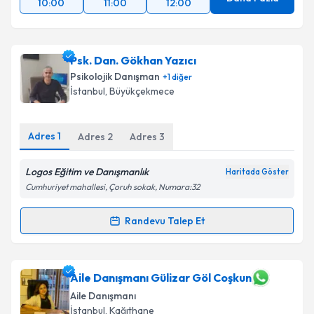
10:00
11:00
12:00
Psk. Dan. Gökhan Yazıcı
Psikolojik Danışman
+
1
diğer
İstanbul
, Büyükçekmece
Adres
1
Adres
2
Adres
3
Logos Eğitim ve Danışmanlık
Haritada Göster
Cumhuriyet mahallesi, Çoruh sokak, Numara:32
Randevu Talep Et
Randevu Takvimi Talebi
Psk. Dan. Gökhan Yazıcı
için randevu takvimi talebi
Aile Danışmanı Gülizar Göl Coşkun
oluşturun. Size bu uzmandan randevu almanız için bir
Aile Danışmanı
takvim hazırlandığında e-posta ile bilgilendireceğiz.
İstanbul
, Kağıthane