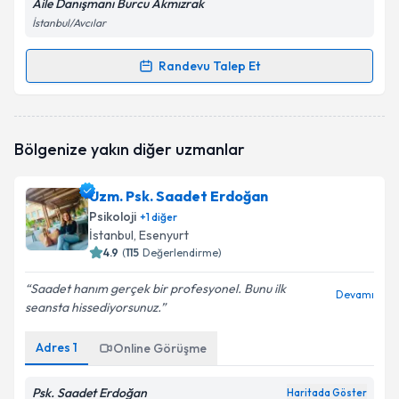
Aile Danışmanı Burcu Akmızrak
İstanbul/Avcılar
Randevu Talep Et
Randevu Takvimi Talebi
Uzman Aile Danışmanı Burcu Akmızrak
için
Bölgenize yakın diğer uzmanlar
randevu takvimi talebi oluşturun. Size bu uzmandan
randevu almanız için bir takvim hazırlandığında e-
posta ile bilgilendireceğiz.
Uzm. Psk. Saadet Erdoğan
Psikoloji
+
1
diğer
E-posta Adresiniz
İstanbul
, Esenyurt
4.9
(
115
Değerlendirme)
Saadet hanım gerçek bir profesyonel. Bunu ilk
Devamı
seansta hissediyorsunuz.
Kişisel verilerimin işlenmesine ilişkin
Aydınlatma
Metni
'ni okudum ve kişisel verilerimin belirtilen
kapsamda işlenmesini kabul ediyorum.
Adres
1
Online Görüşme
Psk. Saadet Erdoğan
Haritada Göster