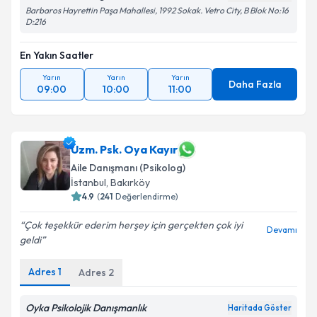
Takvim Talebini Gönder
Barbaros Hayrettin Paşa Mahallesi, 1992 Sokak. Vetro City, B Blok No:16
D:216
En Yakın Saatler
Yarın
Yarın
Yarın
Daha Fazla
09:00
10:00
11:00
Uzm. Psk. Oya Kayır
Aile Danışmanı (Psikolog)
İstanbul
, Bakırköy
4.9
(
241
Değerlendirme)
Çok teşekkür ederim herşey için gerçekten çok iyi
Devamı
geldi
Adres
1
Adres
2
Oyka Psikolojik Danışmanlık
Haritada Göster