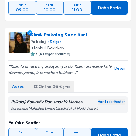
Yarın
Yarın
Yarın
Daha Fazla
09:00
10:00
11:00
Klinik Psikolog Seda Kurt
Psikoloji
+
3
diğer
İstanbul
, Bakırköy
5
(
4
Değerlendirme)
Kızımla annesi hiç anlaşamıyordu. Kızım annesine kötü
Devamı
davranıyordu, internetten buldum...
Adres
1
Online Görüşme
Psikoloji Bakırköy Danışmanlık Merkezi
Haritada Göster
Kartaltepe Mahallesi Limon Çiçeği Sokak No:17 Daire:3
En Yakın Saatler
Yarın
Yarın
Yarın
Daha Fazla