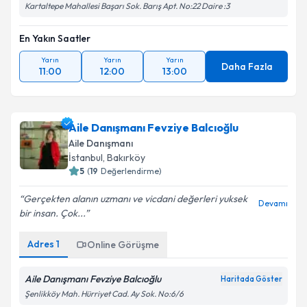
Kartaltepe Mahallesi Başarı Sok. Barış Apt. No:22 Daire :3
En Yakın Saatler
Yarın
Yarın
Yarın
Daha Fazla
11:00
12:00
13:00
Aile Danışmanı Fevziye Balcıoğlu
Aile Danışmanı
İstanbul
, Bakırköy
5
(
19
Değerlendirme)
Gerçekten alanın uzmanı ve vicdani değerleri yuksek
Devamı
bir insan. Çok...
Adres
1
Online Görüşme
Aile Danışmanı Fevziye Balcıoğlu
Haritada Göster
Şenlikköy Mah. Hürriyet Cad. Ay Sok. No:6/6