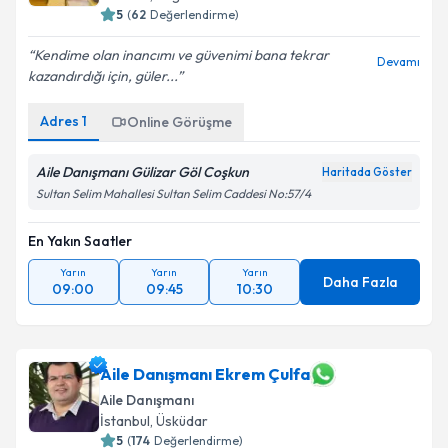
5
(
62
Değerlendirme)
E-posta Adresiniz
Kendime olan inancımı ve güvenimi bana tekrar
Devamı
kazandırdığı için, güler...
Adres
1
Kişisel verilerimin işlenmesine ilişkin
Online Görüşme
Aydınlatma
Metni
'ni okudum ve kişisel verilerimin belirtilen
kapsamda işlenmesini kabul ediyorum.
Aile Danışmanı Gülizar Göl Coşkun
Haritada Göster
Sultan Selim Mahallesi Sultan Selim Caddesi No:57/4
Takvim Talebini Gönder
En Yakın Saatler
Yarın
Yarın
Yarın
Daha Fazla
09:00
09:45
10:30
Aile Danışmanı Ekrem Çulfa
Aile Danışmanı
İstanbul
, Üsküdar
5
(
174
Değerlendirme)