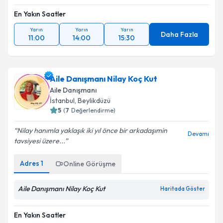
En Yakın Saatler
Yarın
Yarın
Yarın
Daha Fazla
11:00
14:00
15:30
Aile Danışmanı Nilay Koç Kut
Aile Danışmanı
İstanbul
, Beylikdüzü
5
(
7
Değerlendirme)
Nilay hanımla yaklaşık iki yıl önce bir arkadaşımin
Devamı
tavsiyesi üzere...
Adres
1
Online Görüşme
Aile Danışmanı Nilay Koç Kut
Haritada Göster
En Yakın Saatler