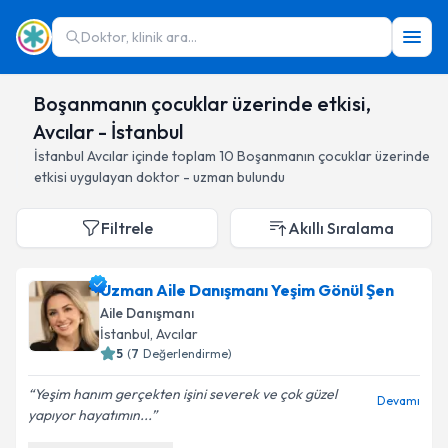
Doktor, klinik ara...
Boşanmanın çocuklar üzerinde etkisi,
Avcılar - İstanbul
İstanbul
Avcılar
içinde toplam
10
Boşanmanın çocuklar üzerinde
etkisi
uygulayan doktor - uzman bulundu
Filtrele
Akıllı Sıralama
Uzman Aile Danışmanı Yeşim Gönül Şen
Aile Danışmanı
İstanbul
, Avcılar
5
(
7
Değerlendirme)
Yeşim hanım gerçekten işini severek ve çok güzel
Devamı
yapıyor hayatımın...