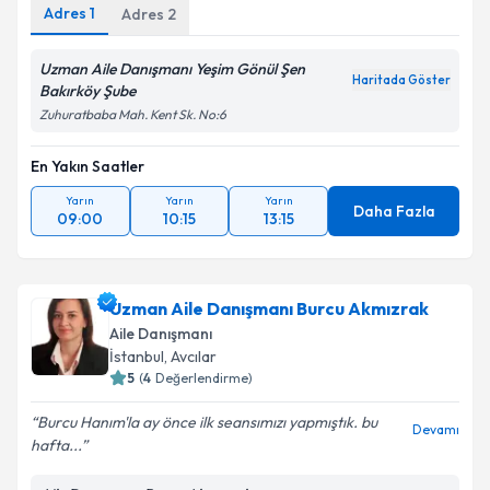
Adres
1
Adres
2
Uzman Aile Danışmanı Yeşim Gönül Şen
Haritada Göster
Bakırköy Şube
Zuhuratbaba Mah. Kent Sk. No:6
En Yakın Saatler
Yarın
Yarın
Yarın
Daha Fazla
09:00
10:15
13:15
Uzman Aile Danışmanı Burcu Akmızrak
Aile Danışmanı
İstanbul
, Avcılar
5
(
4
Değerlendirme)
Burcu Hanım'la ay önce ilk seansımızı yapmıştık. bu
Devamı
hafta...