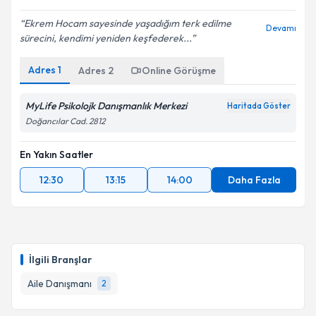
Ekrem Hocam sayesinde yaşadığım terk edilme
Devamı
sürecini, kendimi yeniden keşfederek...
Adres
1
Adres
2
Online Görüşme
MyLife Psikolojk Danışmanlık Merkezi
Haritada Göster
Doğancılar Cad. 2812
En Yakın Saatler
12:30
13:15
14:00
Daha Fazla
İlgili Branşlar
Aile Danışmanı
2