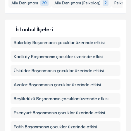
bilgilendireceğiz.
Aile Danışmanı
Aile Danışmanı (Psikolog)
Psikoloji
20
2
E-posta Adresiniz
İstanbul İlçeleri
Bakırköy
Kişisel verilerimin işlenmesine ilişkin
Boşanmanın çocuklar üzerinde etkisi
Aydınlatma
Metni
'ni okudum ve kişisel verilerimin belirtilen
kapsamda işlenmesini kabul ediyorum.
Kadıköy
Boşanmanın çocuklar üzerinde etkisi
Üsküdar
Boşanmanın çocuklar üzerinde etkisi
Takvim Talebini Gönder
Avcılar
Boşanmanın çocuklar üzerinde etkisi
Beylikdüzü
Boşanmanın çocuklar üzerinde etkisi
Esenyurt
Boşanmanın çocuklar üzerinde etkisi
Fatih
Boşanmanın çocuklar üzerinde etkisi