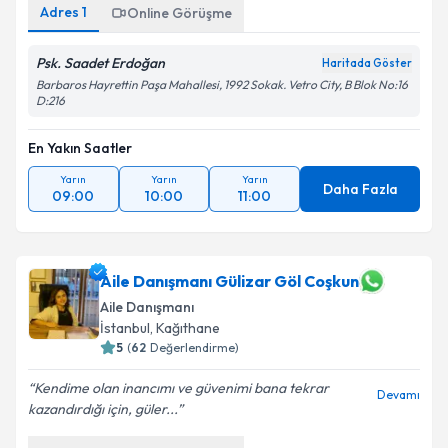
Adres
1
Online Görüşme
Psk. Saadet Erdoğan
Haritada Göster
Barbaros Hayrettin Paşa Mahallesi, 1992 Sokak. Vetro City, B Blok No:16
D:216
En Yakın Saatler
Yarın
Yarın
Yarın
Daha Fazla
09:00
10:00
11:00
Aile Danışmanı Gülizar Göl Coşkun
Aile Danışmanı
İstanbul
, Kağıthane
5
(
62
Değerlendirme)
Kendime olan inancımı ve güvenimi bana tekrar
Devamı
kazandırdığı için, güler...