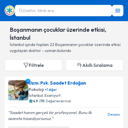
Doktor, klinik ara...
Boşanmanın çocuklar üzerinde etkisi,
İstanbul
İstanbul
içinde toplam
22
Boşanmanın çocuklar üzerinde etkisi
uygulayan doktor - uzman bulundu
Filtrele
Akıllı Sıralama
Uzm. Psk. Saadet Erdoğan
Psikoloji
+
1
diğer
İstanbul
, Esenyurt
4.9
(
115
Değerlendirme)
Saadet hanım gerçek bir profesyonel. Bunu ilk
Devamı
seansta hissediyorsunuz.