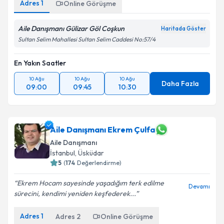
Adres
1
Online Görüşme
Aile Danışmanı Gülizar Göl Coşkun
Haritada Göster
Sultan Selim Mahallesi Sultan Selim Caddesi No:57/4
En Yakın Saatler
10 Ağu
10 Ağu
10 Ağu
Daha Fazla
09:00
09:45
10:30
Aile Danışmanı Ekrem Çulfa
Aile Danışmanı
İstanbul
, Üsküdar
5
(
174
Değerlendirme)
Ekrem Hocam sayesinde yaşadığım terk edilme
Devamı
sürecini, kendimi yeniden keşfederek...
Adres
1
Adres
2
Online Görüşme