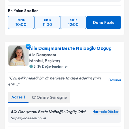
En Yakın Saatler
Yarın
Yarın
Yarın
Daha Fazla
10:00
11:00
12:00
Aile Danışmanı Beste Naiboğlu Özgüç
Aile Danışmanı
İstanbul
, Beşiktaş
5
(
14
Değerlendirme)
Çok iyilik meleği bir dr herkeze tavsiye ederim şinin
Devamı
ehli...
Adres
1
Online Görüşme
Aile Danışmanı Beste Naiboğlu Özgüç Ofisi
Haritada Göster
Nispetiye caddesi no:24