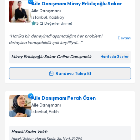
Aile Danışmanı Miray Erkılıçoğlu Sakar
Aile Danışmanı
İstanbul
, Kadıköy
5
(
2
Değerlendirme)
Harika bir deneyimdi aşamadığım her problemi
Devamı
detaylıca konuşabildik çok keyfiliydi...
Miray Erkılıçoğlu Sakar Online Danışmalık
Haritada Göster
Randevu Talep Et
Randevu Takvimi Talebi
Aile Danışmanı Miray Erkılıçoğlu Sakar
için
Aile Danışmanı Ferah Özen
randevu takvimi talebi oluşturun. Size bu uzmandan
Aile Danışmanı
randevu almanız için bir takvim hazırlandığında e-
İstanbul
, Fatih
posta ile bilgilendireceğiz.
E-posta Adresiniz
Haseki Kadın Vakfı
Haseki Sultan, Haseki Kadın Sk. No:1, 34096