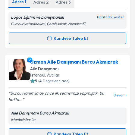
Adres
1
Adres
2
Adres
3
Logos Eğitim ve Danışmanlık
Haritada Göster
Cumhuriyet mahallesi, Çoruh sokak, Numara:32
Kişisel verilerimin işlenmesine ilişkin
Aydınlatma
Metni
'ni okudum ve kişisel verilerimin belirtilen
Randevu Talep Et
Randevu Takvimi Talebi
kapsamda işlenmesini kabul ediyorum.
Takvim Talebini Gönder
Psk. Dan. Gökhan Yazıcı
için randevu takvimi talebi
Uzman Aile Danışmanı Burcu Akmızrak
oluşturun. Size bu uzmandan randevu almanız için bir
Aile Danışmanı
takvim hazırlandığında e-posta ile bilgilendireceğiz.
İstanbul
, Avcılar
5
(
4
Değerlendirme)
E-posta Adresiniz
Burcu Hanım'la ay önce ilk seansımızı yapmıştık. bu
Devamı
hafta...
Aile Danışmanı Burcu Akmızrak
Kişisel verilerimin işlenmesine ilişkin
Aydınlatma
İstanbul/Avcılar
Metni
'ni okudum ve kişisel verilerimin belirtilen
kapsamda işlenmesini kabul ediyorum.
Randevu Talep Et