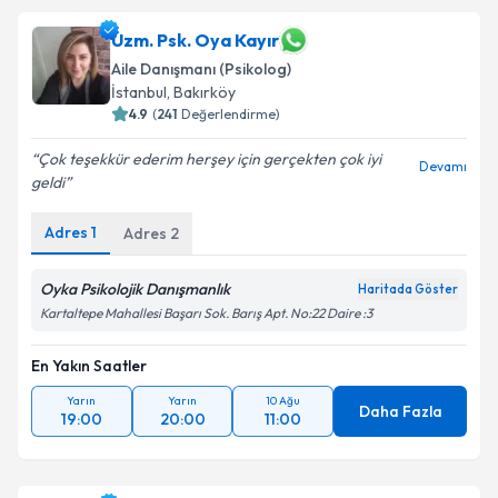
Uzm. Psk. Oya Kayır
Aile Danışmanı (Psikolog)
İstanbul
, Bakırköy
4.9
(
241
Değerlendirme)
Çok teşekkür ederim herşey için gerçekten çok iyi
Devamı
geldi
Adres
1
Adres
2
Oyka Psikolojik Danışmanlık
Haritada Göster
Kartaltepe Mahallesi Başarı Sok. Barış Apt. No:22 Daire :3
En Yakın Saatler
Yarın
Yarın
10 Ağu
Daha Fazla
19:00
20:00
11:00