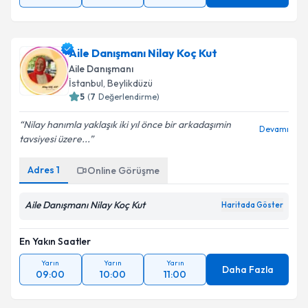
Aile Danışmanı Nilay Koç Kut
Aile Danışmanı
İstanbul
, Beylikdüzü
5
(
7
Değerlendirme)
Nilay hanımla yaklaşık iki yıl önce bir arkadaşımin
Devamı
tavsiyesi üzere...
Adres
1
Online Görüşme
Aile Danışmanı Nilay Koç Kut
Haritada Göster
En Yakın Saatler
Yarın
Yarın
Yarın
Daha Fazla
09:00
10:00
11:00