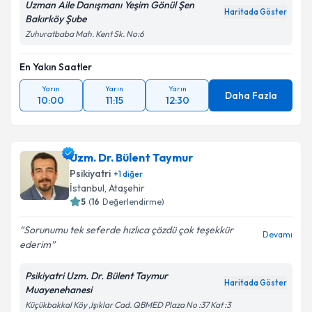
Uzman Aile Danışmanı Yeşim Gönül Şen
Haritada Göster
Bakırköy Şube
Zuhuratbaba Mah. Kent Sk. No:6
En Yakın Saatler
Yarın
Yarın
Yarın
Daha Fazla
10:00
11:15
12:30
Uzm. Dr. Bülent Taymur
Psikiyatri
+
1
diğer
İstanbul
, Ataşehir
5
(
16
Değerlendirme)
Sorunumu tek seferde hızlıca çözdü çok teşekkür
Devamı
ederim
Psikiyatri Uzm. Dr. Bülent Taymur
Haritada Göster
Muayenehanesi
Küçükbakkal Köy ,Işıklar Cad. QBMED Plaza No :37 Kat :3