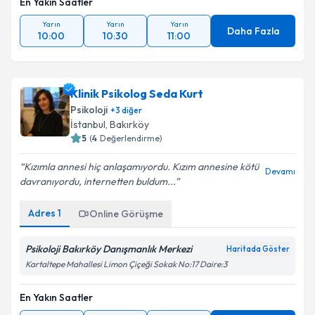
En Yakın Saatler
Yarın
Yarın
Yarın
Daha Fazla
10:00
10:30
11:00
Klinik Psikolog Seda Kurt
Psikoloji
+
3
diğer
İstanbul
, Bakırköy
5
(
4
Değerlendirme)
Kızımla annesi hiç anlaşamıyordu. Kızım annesine kötü
Devamı
davranıyordu, internetten buldum...
Adres
1
Online Görüşme
Psikoloji Bakırköy Danışmanlık Merkezi
Haritada Göster
Kartaltepe Mahallesi Limon Çiçeği Sokak No:17 Daire:3
En Yakın Saatler