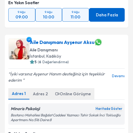
En Yakın Saatler
9 Ağu
9 Ağu
9 Ağu
Daha Fazla
09:00
10:00
11:00
Aile Danışmanı Ayşenur Aksu
Aile Danışmanı
İstanbul
, Kadıköy
5
(
6
Değerlendirme)
İyiki varsınız Ayşenur Hanım desteğiniz için teşekkür
Devamı
ederim ️
Adres
1
Adres
2
Online Görüşme
Minoris Psikoloji
Haritada Göster
Bostancı Mahallesi Bağdat Caddesi Yazmacı Tahir Sokak İnci Tokluoğlu
Apartmanı No:516 Daire:8