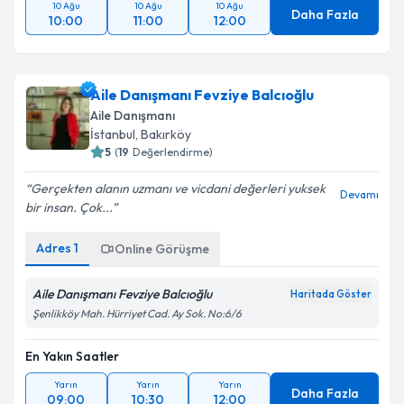
10 Ağu
10 Ağu
10 Ağu
Daha Fazla
10:00
11:00
12:00
Aile Danışmanı Fevziye Balcıoğlu
Aile Danışmanı
İstanbul
, Bakırköy
5
(
19
Değerlendirme)
Gerçekten alanın uzmanı ve vicdani değerleri yuksek
Devamı
bir insan. Çok...
Adres
1
Online Görüşme
Aile Danışmanı Fevziye Balcıoğlu
Haritada Göster
Şenlikköy Mah. Hürriyet Cad. Ay Sok. No:6/6
En Yakın Saatler
Yarın
Yarın
Yarın
Daha Fazla
09:00
10:30
12:00