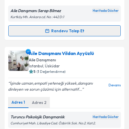
E-posta Adresiniz
Aile Danışmanı Serap Bilmez
Haritada Göster
Kurtköy Mh. Ankara cd. No : 442 D:1
Randevu Talep Et
Randevu Takvimi Talebi
Kişisel verilerimin işlenmesine ilişkin
Aydınlatma
Metni
'ni okudum ve kişisel verilerimin belirtilen
kapsamda işlenmesini kabul ediyorum.
Aile Danışmanı Serap Bilmez
için randevu takvimi
Aile Danışmanı Vildan Ayyüzlü
talebi oluşturun. Size bu uzmandan randevu almanız
Aile Danışmanı
için bir takvim hazırlandığında e-posta ile
Takvim Talebini Gönder
İstanbul
, Üsküdar
bilgilendireceğiz.
5
(
1
Değerlendirme)
E-posta Adresiniz
İşinde uzman,empati yeteneği yüksek,danışanı
Devamı
dinleyen ve sorun çözümü için alternatif...
Adres
1
Adres
2
Kişisel verilerimin işlenmesine ilişkin
Aydınlatma
Metni
'ni okudum ve kişisel verilerimin belirtilen
Turuncu Psikolojik Danışmanlık
Haritada Göster
kapsamda işlenmesini kabul ediyorum.
Cumhuriyet Mah. Libadiye Cad. Özbirlik Sok. No:2. Kat:2.