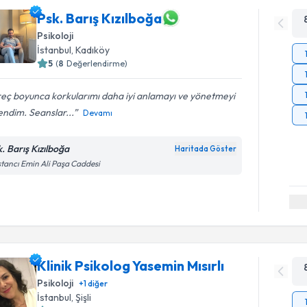
Psk. Barış Kızılboğa
Psikoloji
İstanbul
, Kadıköy
5
(
8
Değerlendirme)
eç boyunca korkularımı daha iyi anlamayı ve yönetmeyi
ndim. Seanslar...
Devamı
k. Barış Kızılboğa
Haritada Göster
tancı Emin Ali Paşa Caddesi
Klinik Psikolog Yasemin Mısırlı
Psikoloji
+
1
diğer
İstanbul
, Şişli