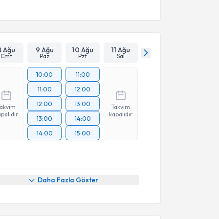
8 Ağu
9 Ağu
10 Ağu
11 Ağu
Cmt
Paz
Pzt
Sal
10:00
11:00
11:00
12:00
12:00
13:00
Takvim
Takvim
palıdır
kapalıdır
13:00
14:00
14:00
15:00
Daha Fazla Göster