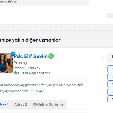
arcık Yalova
enize yakın diğer uzmanlar
Psk. Elif Sevim
Psikoloji
İstanbul
, Kadıköy
5
(
1575
Değerlendirme)
n zamandır kaygılarım nedeniyle günlük hayatımı bile
at yaşayamaz hale...
Devamı
dres
1
Adres
2
Online Görüşme