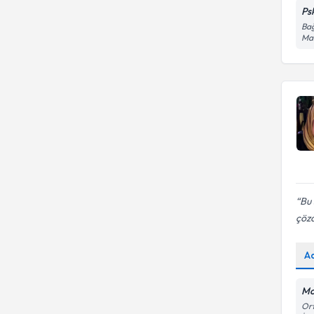
Psk
Bağlanma sorunları
Bağ
Mah
Bu 
çöz
A
Mo
Ort