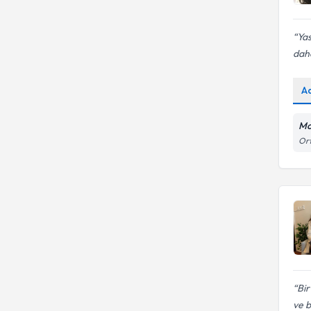
Yas
daha
A
Mo
Ort
Bir
ve b