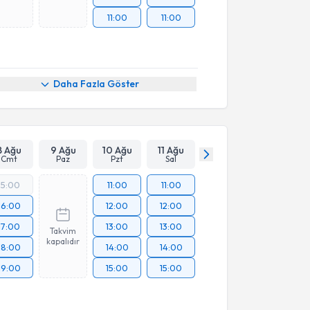
11:00
11:00
Daha Fazla Göster
8 Ağu
9 Ağu
10 Ağu
11 Ağu
Cmt
Paz
Pzt
Sal
15:00
11:00
11:00
16:00
12:00
12:00
17:00
13:00
13:00
Takvim
kapalıdır
18:00
14:00
14:00
19:00
15:00
15:00