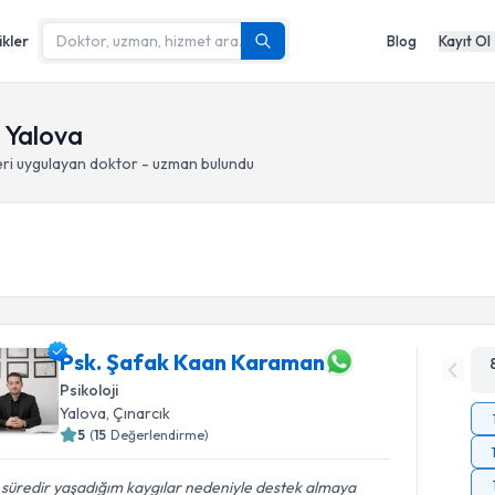
ikler
Blog
Kayıt Ol
 Yalova
ri
uygulayan doktor - uzman bulundu
Psk. Şafak Kaan Karaman
Psikoloji
Yalova
, Çınarcık
5
(
15
Değerlendirme)
 süredir yaşadığım kaygılar nedeniyle destek almaya