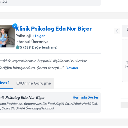
anbul
Klinik Psikolog Eda Nur Biçer
Psikoloji
+
1
diğer
İstanbul
, Ümraniye
5
(
389
Değerlendirme)
ukluk yaşantılarımın bugünkü ilişkilerimi bu kadar
ka
lediğini bilmiyordum. Şema terapi...
Devamı
dres
1
Online Görüşme
inik Psikolog Eda Nur Biçer
Haritada Göster
upa Residence, Yamanevler, Dr. Fazıl Küçük Cd. A2 Blok No:10 D:6.
, Daire 24, 34764 Ümraniye/İstanbul