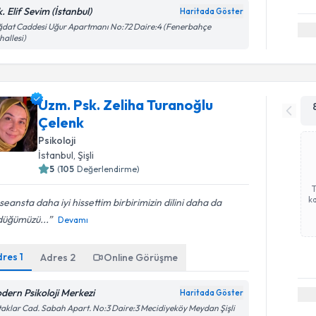
. Elif Sevim (İstanbul)
Haritada Göster
dat Caddesi Uğur Apartmanı No:72 Daire:4 (Fenerbahçe
allesi)
Uzm. Psk. Zeliha Turanoğlu
Çelenk
Psikoloji
İstanbul
, Şişli
5
(
105
Değerlendirme)
ka
seansta daha iyi hissettim birbirimizin dilini daha da
düğümüzü...
Devamı
dres
1
Adres
2
Online Görüşme
dern Psikoloji Merkezi
Haritada Göster
aklar Cad. Sabah Apart. No:3 Daire:3 Mecidiyeköy Meydan Şişli