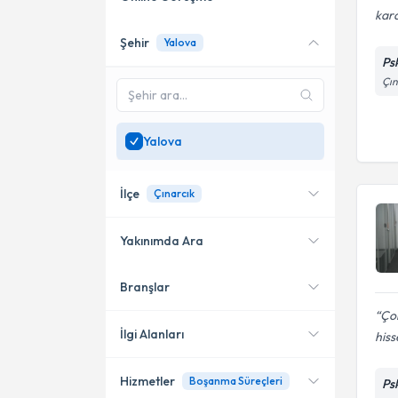
kara
Şehir
Yalova
Online danışmanlık sunan
Ps
uzmanları göster
Çın
Sadece
Yalova
bölgesinde
uzman ara
Yalova
İlçe
Çınarcık
Yakınımda Ara
Branşlar
Konumuma yakın uzmanları
Çınarcık
göster
Çok
İlgi Alanları
his
Hizmetler
Boşanma Süreçleri
Ps
Psikoloji