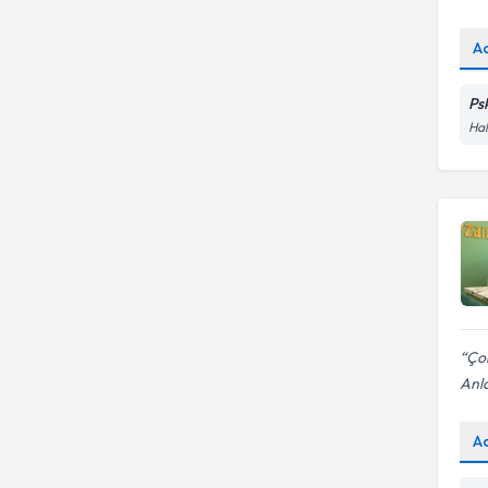
A
Psk
Hal
Ço
Anl
A