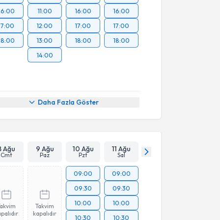
16:00
11:00
16:00
16:00
17:00
12:00
17:00
17:00
18:00
13:00
18:00
18:00
14:00
Daha Fazla Göster
8 Ağu
9 Ağu
10 Ağu
11 Ağu
Cmt
Paz
Pzt
Sal
09:00
09:00
09:30
09:30
10:00
10:00
Takvim
Takvim
palıdır
kapalıdır
10:30
10:30