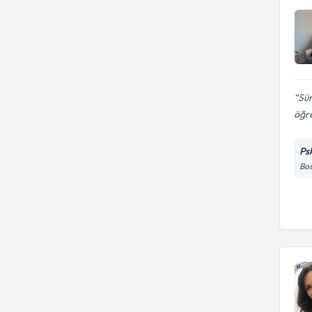
Sür
öğre
Ps
Bos