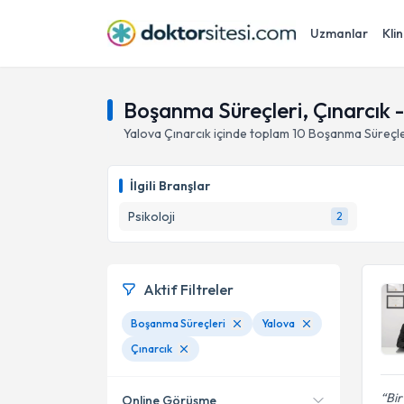
Uzmanlar
Klin
Boşanma Süreçleri, Çınarcık -
Yalova
Çınarcık
içinde toplam
10
Boşanma Süreçle
İlgili Branşlar
Psikoloji
2
Aktif Filtreler
Boşanma Süreçleri
Yalova
Çınarcık
Bir
Online Görüşme