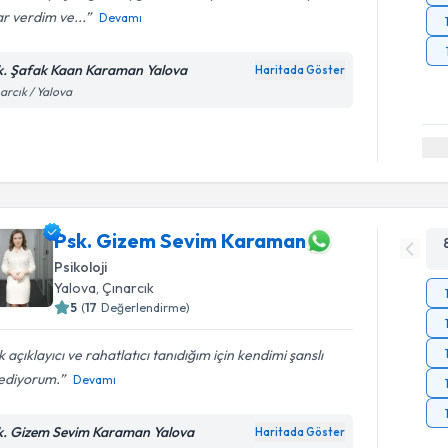
r verdim ve...
Devamı
k. Şafak Kaan Karaman Yalova
Haritada Göster
arcık / Yalova
Psk. Gizem Sevim Karaman
Psikoloji
Yalova
, Çınarcık
5
(
17
Değerlendirme)
 açıklayıcı ve rahatlatıcı tanıdığım için kendimi şanslı
sediyorum.
Devamı
k. Gizem Sevim Karaman Yalova
Haritada Göster