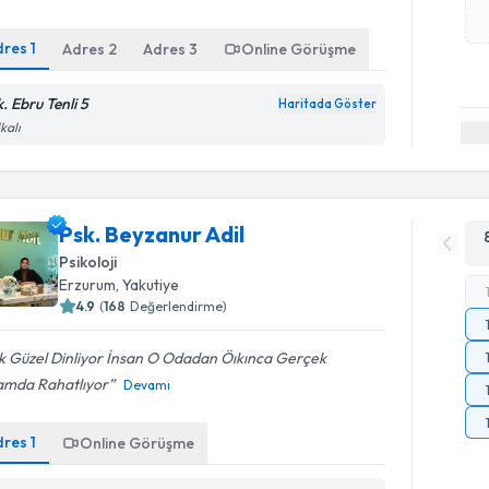
dres
1
Adres
2
Adres
3
Online Görüşme
. Ebru Tenli 5
Haritada Göster
kalı
Psk. Beyzanur Adil
Psikoloji
Erzurum
, Yakutiye
4.9
(
168
Değerlendirme)
k Güzel Dinliyor İnsan O Odadan Öıkınca Gerçek
amda Rahatlıyor
Devamı
dres
1
Online Görüşme