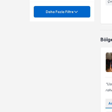
Çın
Mezuniyet
Anne baba eğitimi
Daha Fazla Filtre
Bireysel Terapi
Ünvan
Aile İçi Sorunlar
Ergen Terapisi
Aile İlişkileri
İstanbul Arel Üniversitesi
Bölg
Fobiler
Akran zorbalığı
Psk.
Gece Yeme Bozukluğu
Aldatma, Aldatılma
Mobbing
Amerikan hiperaktivite ölçeği
Motivasyon
Anksiyete Bozuklukları
Tedavisi
Obsesif Kompülsif Bozukluk
Uzu
Anne - Baba Eğitimi ve
(OKB)
rah
Danışmanlığı
Online Terapi
Anne, Baba ile Olan İlişki
A
Özgüven Eksikliği
Anti sosyal Kişilik Bozukluğu