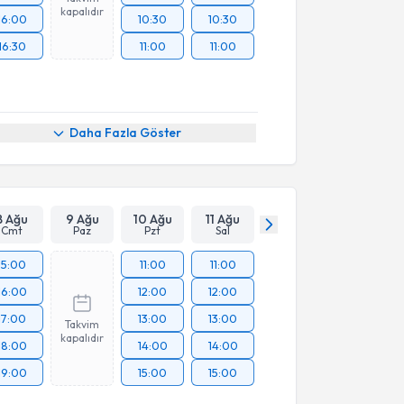
kapalıdır
16:00
10:30
10:30
16:30
11:00
11:00
Daha Fazla Göster
8 Ağu
9 Ağu
10 Ağu
11 Ağu
Cmt
Paz
Pzt
Sal
15:00
11:00
11:00
16:00
12:00
12:00
17:00
13:00
13:00
Takvim
kapalıdır
18:00
14:00
14:00
19:00
15:00
15:00