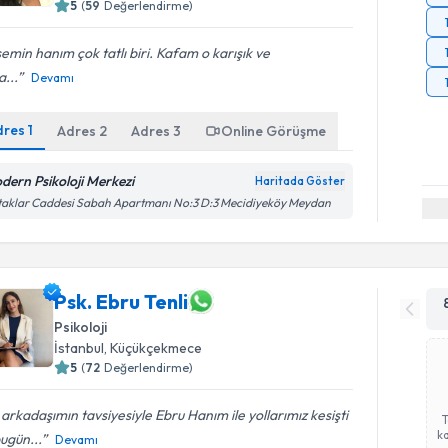
5
(
59
Değerlendirme)
emin hanım çok tatlı biri. Kafam o karışık ve
...
Devamı
dres
1
Adres
2
Adres
3
Online Görüşme
dern Psikoloji Merkezi
Haritada Göster
aklar Caddesi Sabah Apartmanı No:3 D:3 Mecidiyeköy Meydan
Psk. Ebru Tenli
Psikoloji
İstanbul
, Küçükçekmece
5
(
72
Değerlendirme)
 arkadaşımın tavsiyesiyle Ebru Hanım ile yollarımız kesişti
ka
ugün...
Devamı