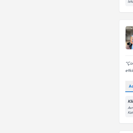
İst
Çoc
etki
A
Kl
Avr
Kat