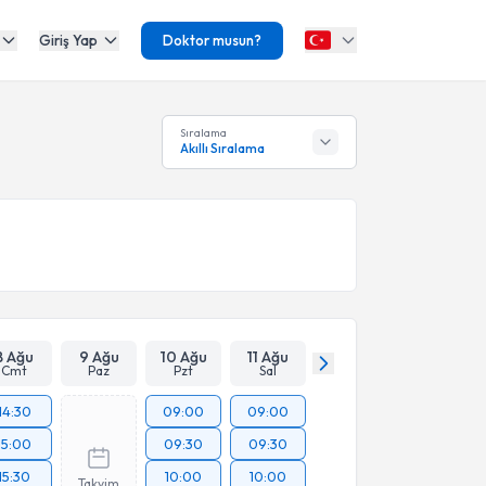
Giriş Yap
Doktor musun?
Sıralama
Akıllı Sıralama
8 Ağu
9 Ağu
10 Ağu
11 Ağu
Cmt
Paz
Pzt
Sal
14:30
09:00
09:00
15:00
09:30
09:30
15:30
10:00
10:00
Takvim