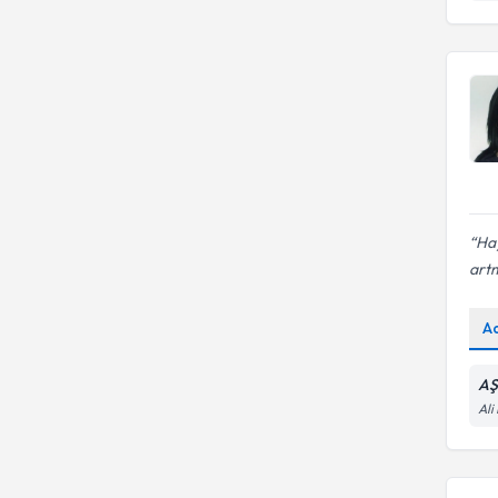
Hay
artm
A
AŞ
Ali