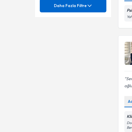
Klinik Psikolog
Mezuniyet
İletişim Problemleri
Daha Fazla Filtre
Ps
Pedagoji
Depresyon
Yah
Uzmanlık Alınan Kurum
Akran zorbalığı
Sınav Kaygısı
Bilişsel Davranışçı Terapi
Ünvan
BEYKENT ÜNİVERSİTESİ
Duygu Durum Bozuklukları
Boşanma Süreçleri
Esenyurt Unıversıtesı
BEYKENT UNIVERSITESI
Fobiler
Kaygı Bozuklukları
İstanbul Arel Üniversitesi
BEYKENT ÜNİVERSİTESİ
Travma
Klinik Psikolog
Aile İçi İletişim Sorunları
KARABUK UNIVERSITESI
Esenyurt Üniversitesi
Aile İçi İletişim Sorunları
Psk.
Sen
Aile İçi Sağlıklı İletişim
Kocaeli Üniversitesi
oğlu
İstanbul Kent Üniversitesi
Anksiyete Bozuklukları
Aldatma, Aldatılma
ONDOKUZ MAYIS
Üsküdar Üniversitesi
A
Anksiyete (Kaygı) Bozuklukları
ÜNİVERSİTESİ
Bağlanma sorunları
Üsküdar Üniversitesi
Bireysel Terapi
Kl
Bedensel Algı Bozukluğu
Dol
Be
Bireysel Psikoterapi