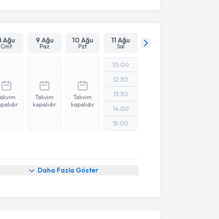
8 Ağu
9 Ağu
10 Ağu
11 Ağu
Cmt
Paz
Pzt
Sal
10:00
12:30
13:30
Takvim
Takvim
Takvim
palıdır
kapalıdır
kapalıdır
14:00
15:00
Daha Fazla Göster