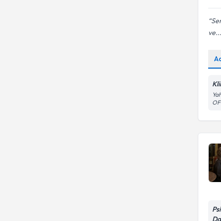
Sem
ve..
A
Kl
Yah
OFİ
Ps
Da