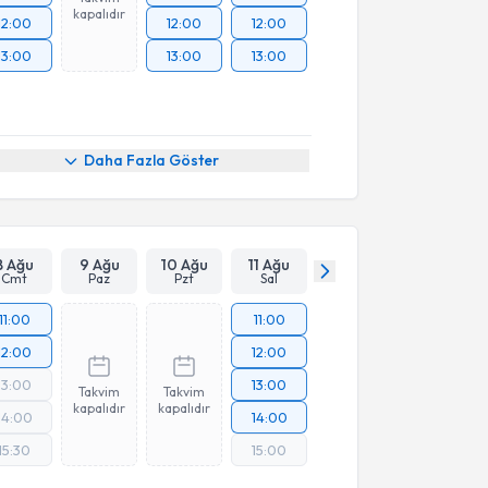
kapalıdır
12:00
12:00
12:00
13:00
13:00
13:00
Daha Fazla Göster
8 Ağu
9 Ağu
10 Ağu
11 Ağu
Cmt
Paz
Pzt
Sal
11:00
11:00
12:00
12:00
13:00
13:00
Takvim
Takvim
kapalıdır
kapalıdır
14:00
14:00
15:30
15:00