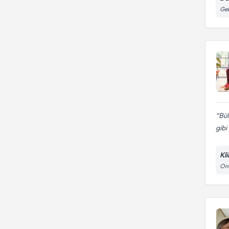
Ge
Bü
gibi
Kli
On