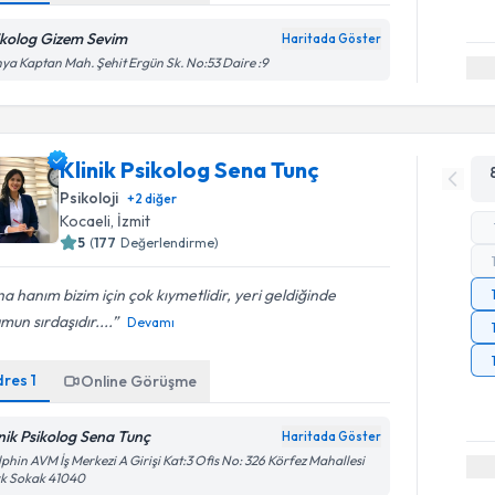
ikolog Gizem Sevim
Haritada Göster
ya Kaptan Mah. Şehit Ergün Sk. No:53 Daire :9
Klinik Psikolog Sena Tunç
Psikoloji
+
2
diğer
Kocaeli
, İzmit
5
(
177
Değerlendirme)
a hanım bizim için çok kıymetlidir, yeri geldiğinde
mun sırdaşıdır....
Devamı
dres
1
Online Görüşme
inik Psikolog Sena Tunç
Haritada Göster
phin AVM İş Merkezi A Girişi Kat:3 Ofis No: 326 Körfez Mahallesi
rk Sokak 41040