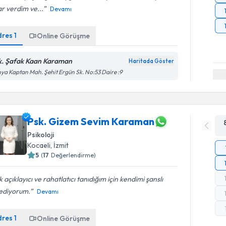
r verdim ve...
Devamı
dres
1
Online Görüşme
k. Şafak Kaan Karaman
Haritada Göster
ya Kaptan Mah. Şehit Ergün Sk. No:53 Daire :9
Psk. Gizem Sevim Karaman
Psikoloji
Kocaeli
, İzmit
5
(
17
Değerlendirme)
 açıklayıcı ve rahatlatıcı tanıdığım için kendimi şanslı
sediyorum.
Devamı
dres
1
Online Görüşme