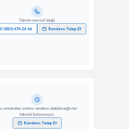
resiniz
Takvim mevcut değil.
0 (850) 474 26 46
Randevu Talep Et
 verilerimin işlenmesine ilişkin
Aydınlatma Metni
'ni
 ve kişisel verilerimin belirtilen kapsamda
esini kabul ediyorum.
akvimi Talebi
Takvim Talebini Gönder
 Erva Ergün
için randevu takvimi talebi oluşturun. Size
 randevu almanız için bir takvim hazırlandığında e-
lgilendireceğiz.
resiniz
u uzmandan online randevu alabileceğin bir
takvimi bulunmuyor.
Randevu Talep Et
 verilerimin işlenmesine ilişkin
Aydınlatma Metni
'ni