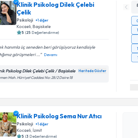
Klinik Psikolog Dilek Çelebi
Çelik
Psikoloji
+
1
diğer
Kocaeli
, Başiskele
5
(
25
Değerlendirme)
ek hanımla üç seneden beri görüşüyoruz kendisiyle
ığımız görüşmeleri ...
Devamı
nik Psikolog Dilek Çelebi Çelik / Başiskele
Haritada Göster
men Mah. Hürriyet Caddesi No: 28/2 Daire:18
Randevu T
Klinik Psikolog Sema Nur Atıcı
Klinik Psi
Psikoloji
+
1
diğer
oluşturun. 
Kocaeli
, İzmit
hazırlandığ
5
(
3
Değerlendirme)