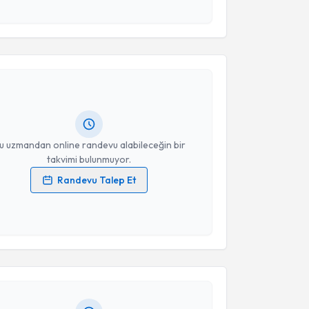
 ve kişisel verilerimin belirtilen kapsamda
akvimi Talebi
esini kabul ediyorum.
Takvim Talebini Gönder
kolog Bülent Koçyiğit
için randevu takvimi talebi
Size bu uzmandan randevu almanız için bir takvim
ında e-posta ile bilgilendireceğiz.
resiniz
u uzmandan online randevu alabileceğin bir
takvimi bulunmuyor.
Randevu Talep Et
 verilerimin işlenmesine ilişkin
Aydınlatma Metni
'ni
 ve kişisel verilerimin belirtilen kapsamda
akvimi Talebi
esini kabul ediyorum.
Ersoy Altınkaya
için randevu takvimi talebi
Takvim Talebini Gönder
Size bu uzmandan randevu almanız için bir takvim
ında e-posta ile bilgilendireceğiz.