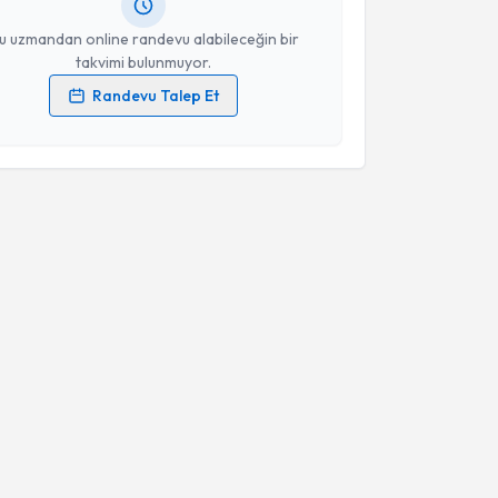
resiniz
u uzmandan online randevu alabileceğin bir
takvimi bulunmuyor.
Randevu Talep Et
 verilerimin işlenmesine ilişkin
Aydınlatma Metni
'ni
 ve kişisel verilerimin belirtilen kapsamda
esini kabul ediyorum.
Takvim Talebini Gönder