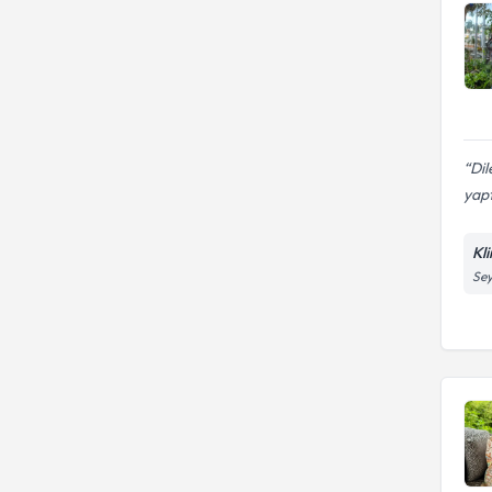
Dil
yapt
Kli
Sey