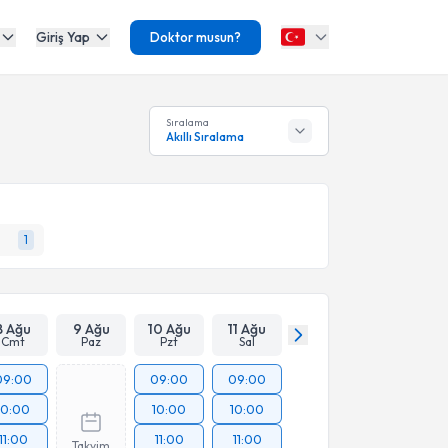
Giriş Yap
Doktor musun?
Sıralama
Akıllı Sıralama
1
8 Ağu
9 Ağu
10 Ağu
11 Ağu
Cmt
Paz
Pzt
Sal
09:00
09:00
09:00
10:00
10:00
10:00
11:00
11:00
11:00
Takvim