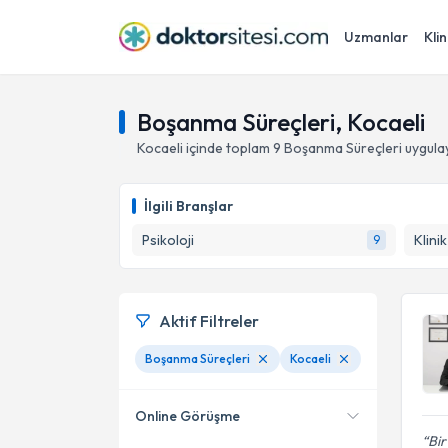
Uzmanlar
Klin
Boşanma Süreçleri, Kocaeli
Kocaeli
içinde toplam
9
Boşanma Süreçleri
uygula
İlgili Branşlar
Psikoloji
Klini
9
Aktif Filtreler
Boşanma Süreçleri
Kocaeli
Online Görüşme
Bir