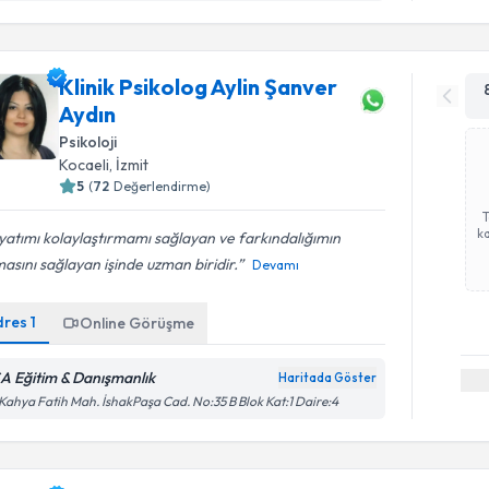
Klinik Psikolog Aylin Şanver
Aydın
Psikoloji
Kocaeli
, İzmit
5
(
72
Değerlendirme)
ka
atımı kolaylaştırmamı sağlayan ve farkındalığımın
asını sağlayan işinde uzman biridir.
Devamı
dres
1
Online Görüşme
A Eğitim & Danışmanlık
Haritada Göster
 Kahya Fatih Mah. İshakPaşa Cad. No:35 B Blok Kat:1 Daire:4