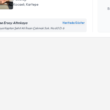
E-posta Ad
Kocaeli
, Kartepe
B
se Ersoy Altınkaya
Haritada Göster
Kişisel
ya Kaptan Şehit Ali İhsan Çakmak Sok. No:60 D: 6
okudum
işlenm