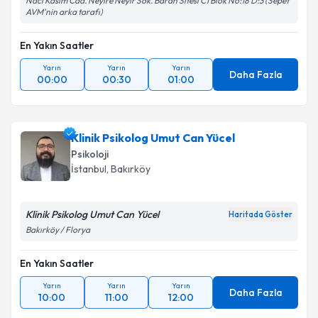
Naci Kasım Cad. Neyire Neyir Sok. Baran Sitesi C1 Blok No:18 D:3 (Sepet
AVM'nin arka tarafı)
En Yakın Saatler
Yarın
Yarın
Yarın
Daha Fazla
00:00
00:30
01:00
Klinik Psikolog Umut Can Yücel
Psikoloji
İstanbul
, Bakırköy
Klinik Psikolog Umut Can Yücel
Haritada Göster
Bakırköy / Florya
En Yakın Saatler
Yarın
Yarın
Yarın
Daha Fazla
10:00
11:00
12:00