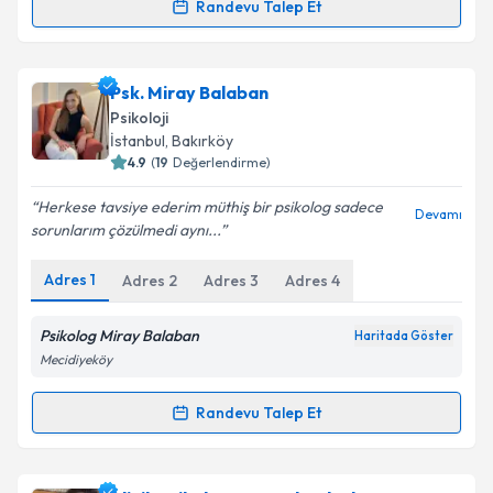
Randevu Talep Et
Randevu Takvimi Talebi
Takvim Talebini Gönder
Uzm. Psk. Nehir Demir
için randevu takvimi talebi
Psk. Miray Balaban
oluşturun. Size bu uzmandan randevu almanız için bir
Psikoloji
takvim hazırlandığında e-posta ile bilgilendireceğiz.
İstanbul
, Bakırköy
4.9
(
19
Değerlendirme)
E-posta Adresiniz
Herkese tavsiye ederim müthiş bir psikolog sadece
Devamı
sorunlarım çözülmedi aynı...
Adres
1
Adres
2
Adres
3
Adres
4
Kişisel verilerimin işlenmesine ilişkin
Aydınlatma
Metni
'ni okudum ve kişisel verilerimin belirtilen
kapsamda işlenmesini kabul ediyorum.
Psikolog Miray Balaban
Haritada Göster
Mecidiyeköy
Takvim Talebini Gönder
Randevu Talep Et
Randevu Takvimi Talebi