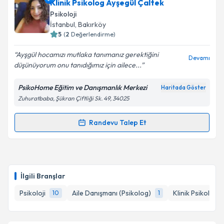
Psk. Miray Balaban
için randevu takvimi talebi
Klinik Psikolog Ayşegül Çaltek
oluşturun. Size bu uzmandan randevu almanız için bir
Psikoloji
takvim hazırlandığında e-posta ile bilgilendireceğiz.
İstanbul
, Bakırköy
5
(
2
Değerlendirme)
E-posta Adresiniz
Ayşgül hocamızı mutlaka tanımanız gerektiğini
Devamı
düşünüyorum onu tanıdığımız için ailece...
PsikoHome Eğitim ve Danışmanlık Merkezi
Haritada Göster
Kişisel verilerimin işlenmesine ilişkin
Aydınlatma
Zuhuratbaba, Şükran Çiftliği Sk. 49, 34025
Metni
'ni okudum ve kişisel verilerimin belirtilen
kapsamda işlenmesini kabul ediyorum.
Randevu Talep Et
Randevu Takvimi Talebi
Takvim Talebini Gönder
Klinik Psikolog Ayşegül Çaltek
için randevu takvimi
talebi oluşturun. Size bu uzmandan randevu almanız
İlgili Branşlar
için bir takvim hazırlandığında e-posta ile
bilgilendireceğiz.
Psikoloji
Aile Danışmanı (Psikolog)
Klinik Psikolog
10
1
E-posta Adresiniz