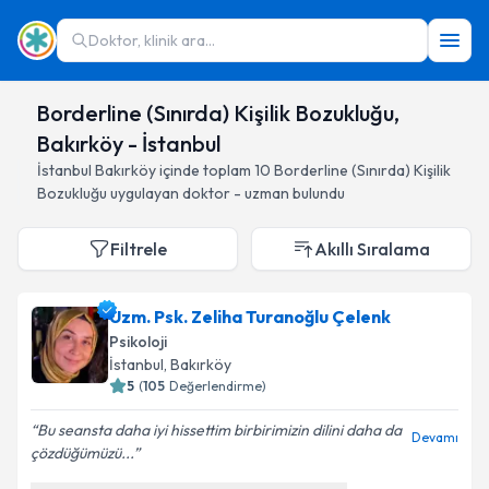
Doktor, klinik ara...
Borderline (Sınırda) Kişilik Bozukluğu,
Bakırköy - İstanbul
İstanbul
Bakırköy
içinde toplam
10
Borderline (Sınırda) Kişilik
Bozukluğu
uygulayan doktor - uzman bulundu
Filtrele
Akıllı Sıralama
Uzm. Psk. Zeliha Turanoğlu Çelenk
Psikoloji
İstanbul
, Bakırköy
5
(
105
Değerlendirme)
Bu seansta daha iyi hissettim birbirimizin dilini daha da
Devamı
çözdüğümüzü...