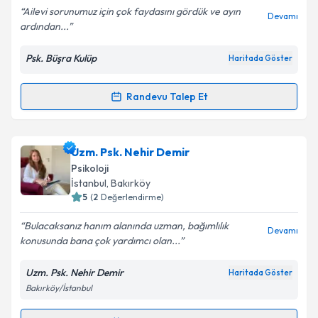
Ailevi sorunumuz için çok faydasını gördük ve ayın
Devamı
ardından...
Psk. Büşra Kulüp
Haritada Göster
Kişisel verilerimin işlenmesine ilişkin
Aydınlatma
Metni
'ni okudum ve kişisel verilerimin belirtilen
kapsamda işlenmesini kabul ediyorum.
Randevu Talep Et
Randevu Takvimi Talebi
Takvim Talebini Gönder
Psk. Büşra Kulüp
için randevu takvimi talebi oluşturun.
Uzm. Psk. Nehir Demir
Size bu uzmandan randevu almanız için bir takvim
Psikoloji
hazırlandığında e-posta ile bilgilendireceğiz.
İstanbul
, Bakırköy
5
(
2
Değerlendirme)
E-posta Adresiniz
Bulacaksanız hanım alanında uzman, bağımlılık
Devamı
konusunda bana çok yardımcı olan...
Uzm. Psk. Nehir Demir
Haritada Göster
Kişisel verilerimin işlenmesine ilişkin
Aydınlatma
Bakırköy/İstanbul
Metni
'ni okudum ve kişisel verilerimin belirtilen
kapsamda işlenmesini kabul ediyorum.