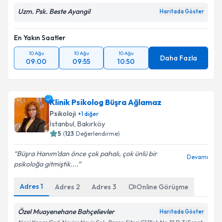
Uzm. Psk. Beste Ayangil
Haritada Göster
En Yakın Saatler
10 Ağu
10 Ağu
10 Ağu
Daha Fazla
09:00
09:55
10:50
Klinik Psikolog Büşra Ağlamaz
Psikoloji
+
1
diğer
İstanbul
, Bakırköy
5
(
123
Değerlendirme)
Büşra Hanım’dan önce çok pahalı, çok ünlü bir
Devamı
psikoloğa gitmiştik....
Adres
1
Adres
2
Adres
3
Online Görüşme
Özel Muayenehane Bahçelievler
Haritada Göster