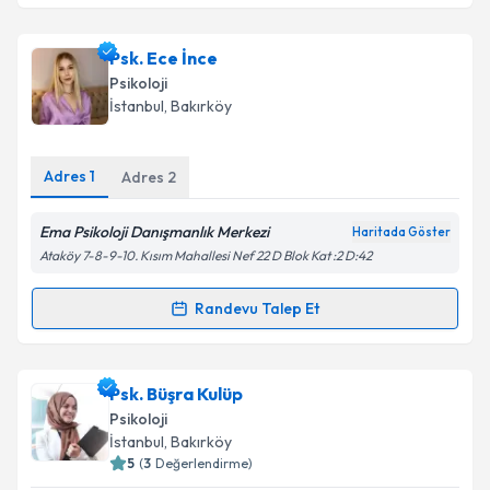
Psk. Ece İnce
Psikoloji
İstanbul
, Bakırköy
Adres
1
Adres
2
Ema Psikoloji Danışmanlık Merkezi
Haritada Göster
Ataköy 7-8-9-10. Kısım Mahallesi Nef 22 D Blok Kat :2 D:42
Randevu Talep Et
Randevu Takvimi Talebi
Psk. Ece İnce
için randevu takvimi talebi oluşturun.
Psk. Büşra Kulüp
Size bu uzmandan randevu almanız için bir takvim
Psikoloji
hazırlandığında e-posta ile bilgilendireceğiz.
İstanbul
, Bakırköy
5
(
3
Değerlendirme)
E-posta Adresiniz