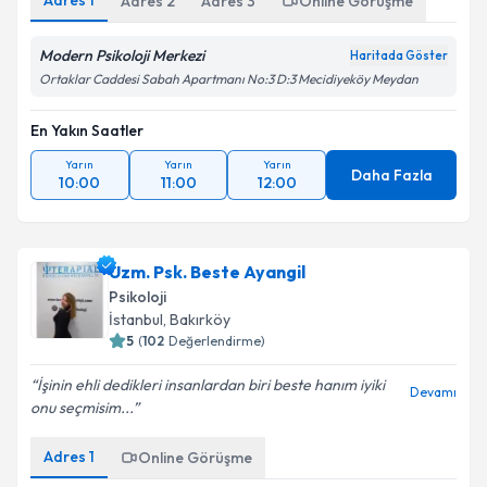
Adres
1
Adres
2
Adres
3
Online Görüşme
Modern Psikoloji Merkezi
Haritada Göster
Ortaklar Caddesi Sabah Apartmanı No:3 D:3 Mecidiyeköy Meydan
En Yakın Saatler
Yarın
Yarın
Yarın
Daha Fazla
10:00
11:00
12:00
Uzm. Psk. Beste Ayangil
Psikoloji
İstanbul
, Bakırköy
5
(
102
Değerlendirme)
İşinin ehli dedikleri insanlardan biri beste hanım iyiki
Devamı
onu seçmisim...
Adres
1
Online Görüşme