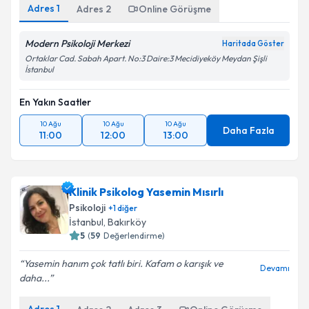
Adres
1
Adres
2
Online Görüşme
Modern Psikoloji Merkezi
Haritada Göster
Ortaklar Cad. Sabah Apart. No:3 Daire:3 Mecidiyeköy Meydan Şişli
İstanbul
En Yakın Saatler
10 Ağu
10 Ağu
10 Ağu
Daha Fazla
11:00
12:00
13:00
Klinik Psikolog Yasemin Mısırlı
Psikoloji
+
1
diğer
İstanbul
, Bakırköy
5
(
59
Değerlendirme)
Yasemin hanım çok tatlı biri. Kafam o karışık ve
Devamı
daha...