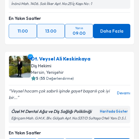
İnönü Mah. 1406. Sok İlker Apt. No:25 İç Kapı No : 1
En Yakın Saatler
Yarın
11:00
13:00
Daha Fazla
09:00
Dt. Veysel Ali Keskinkaya
Diş Hekimi
Mersin
, Yenişehir
5
(
55
Değerlendirme)
Veysel hocam çok sabırlı işinde gayet başarılı çok iyi
Devamı
bir...
Özel M Dental Ağız ve Diş Sağlığı Polikliniği
Haritada Göster
Eğriçam Mah. G.M.K. Blv. Gülşah Apt. No:537/D Sultaşa Oteli Yanı D.S.İ.
En Yakın Saatler