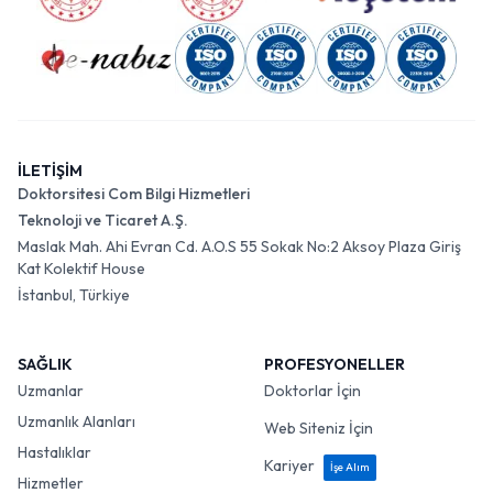
İLETİŞİM
Doktorsitesi Com Bilgi Hizmetleri
Teknoloji ve Ticaret A.Ş.
Maslak Mah. Ahi Evran Cd. A.O.S 55 Sokak No:2 Aksoy Plaza Giriş
Kat Kolektif House
İstanbul, Türkiye
SAĞLIK
PROFESYONELLER
Uzmanlar
Doktorlar İçin
Uzmanlık Alanları
Web Siteniz İçin
Hastalıklar
Kariyer
İşe Alım
Hizmetler