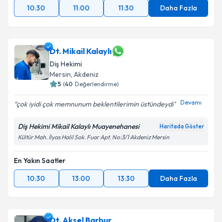
10:30
11:00
11:30
Daha Fazla
Dt. Mikail Kalaylı
Diş Hekimi
Mersin
, Akdeniz
5
(
40
Değerlendirme)
Devamı
çok iyidi çok memnunum beklentilerimin üstündeydi
Diş Hekimi Mikail Kalaylı Muayenehanesi
Haritada Göster
Kültür Mah. İlyas Halil Sok. Fuar Apt. No:3/1 Akdeniz Mersin
En Yakın Saatler
10:30
13:00
13:30
Daha Fazla
Dt. Aksel Barbur