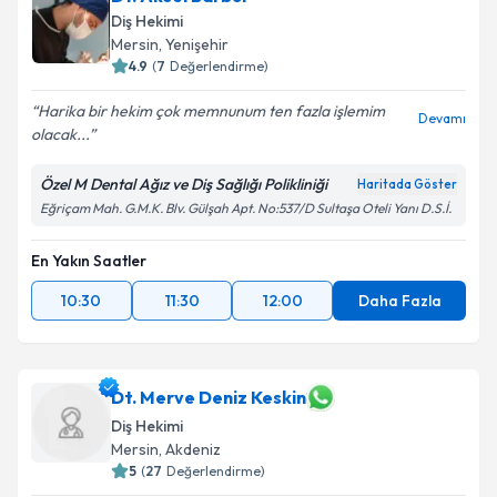
Diş Hekimi
Mersin
, Yenişehir
4.9
(
7
Değerlendirme)
Harika bir hekim çok memnunum ten fazla işlemim
Devamı
olacak...
Özel M Dental Ağız ve Diş Sağlığı Polikliniği
Haritada Göster
Eğriçam Mah. G.M.K. Blv. Gülşah Apt. No:537/D Sultaşa Oteli Yanı D.S.İ.
En Yakın Saatler
10:30
11:30
12:00
Daha Fazla
Dt. Merve Deniz Keskin
Diş Hekimi
Mersin
, Akdeniz
5
(
27
Değerlendirme)