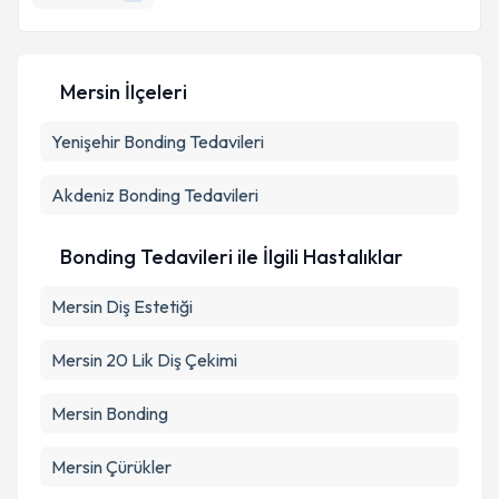
E-posta Adresiniz
Mersin İlçeleri
Kişisel verilerimin işlenmesine ilişkin
Aydınlatma
Yenişehir
Metni
Bonding Tedavileri
'ni okudum ve kişisel verilerimin belirtilen
kapsamda işlenmesini kabul ediyorum.
Akdeniz
Bonding Tedavileri
Takvim Talebini Gönder
Bonding Tedavileri ile İlgili Hastalıklar
Mersin Diş Estetiği
Mersin 20 Lik Diş Çekimi
Mersin Bonding
Mersin Çürükler