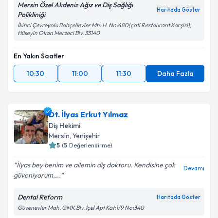
Mersin Özel Akdeniz Ağız ve Diş Sağlığı
Haritada Göster
Polikliniği
İkinci Çevreyolu Bahçelievler Mh. H. No:480(çati Restaurant Karşisi),
Hüseyin Okan Merzeci Blv, 33140
En Yakın Saatler
10:30
11:00
11:30
Daha Fazla
Dt. İlyas Erkut Yılmaz
Diş Hekimi
Mersin
, Yenişehir
5
(
5
Değerlendirme)
İlyas bey benim ve ailemin diş doktoru. Kendisine çok
Devamı
güveniyorum....
Dental Reform
Haritada Göster
Güvenevler Mah. GMK Blv. İçel Apt Kat:1/9 No:340