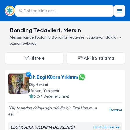
Doktor, klinik ara...
Bonding Tedavileri, Mersin
Mersin
içinde toplam
8
Bonding Tedavileri
uygulayan doktor -
uzman bulundu
Filtrele
Akıllı Sıralama
Dt. Ezgi Kübra Yıldırım
Diş Hekimi
Mersin
, Yenişehir
5
(
57
Değerlendirme)
Diş taşından dolayı ağrı olduğu için Ezgi Hanım ve
Devamı
eşi...
EZGİ KÜBRA YILDIRIM DİŞ KLİNİĞİ
Haritada Göster