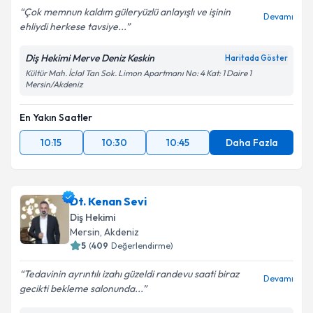
Çok memnun kaldım güleryüzlü anlayışlı ve işinin
Devamı
ehliydi herkese tavsiye...
Diş Hekimi Merve Deniz Keskin
Haritada Göster
Kültür Mah. İclal Tan Sok. Limon Apartmanı No: 4 Kat: 1 Daire 1
Mersin/Akdeniz
En Yakın Saatler
10:15
10:30
10:45
Daha Fazla
Dt. Kenan Sevi
Diş Hekimi
Mersin
, Akdeniz
5
(
409
Değerlendirme)
Tedavinin ayrıntılı izahı güzeldi randevu saati biraz
Devamı
gecikti bekleme salonunda...