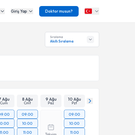
Giriş Yap
Doktor musun?
Sıralama
Akıllı Sıralama
7 Ağu
8 Ağu
9 Ağu
10 Ağu
Cum
Cmt
Paz
Pzt
09:00
09:00
09:00
10:00
10:00
10:00
11:00
11:00
11:00
Takvim