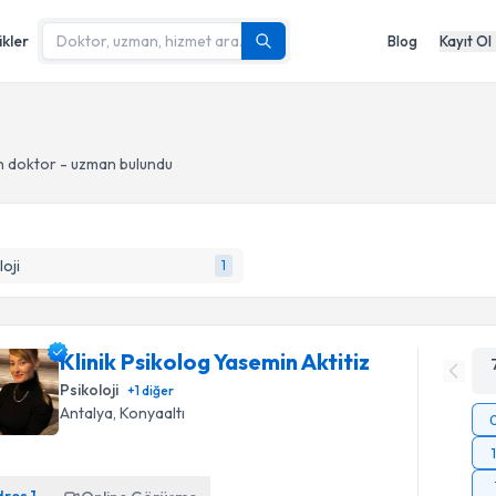
ikler
Blog
Kayıt Ol
 doktor - uzman bulundu
loji
1
Klinik Psikolog Yasemin Aktitiz
Psikoloji
+
1
diğer
Antalya
, Konyaaltı