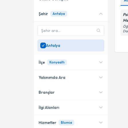
A
Şehir
Antalya
Ps
Online danışmanlık sunan
Me
uzmanları göster
Öğr
Dai
Sadece
Antalya
bölgesinde
uzman ara
Antalya
İlçe
Konyaaltı
Yakınımda Ara
Branşlar
Konumuma yakın uzmanları
Konyaaltı
göster
İlgi Alanları
Hizmetler
Blumia
Klinik Psikolog