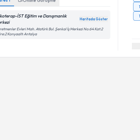
dres
1
Online Görüşme
ikoterap-İST Eğitim ve Danışmanlık
Haritada Göster
rkezi
etmenler Evleri Mah. Atatürk Bul. Şenkal İş Merkezi No:64 Kat:2
re:2 Konyaaltı Antalya