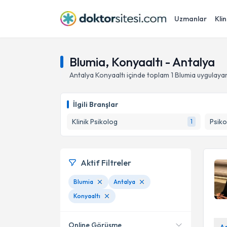
Uzmanlar
Klin
Blumia, Konyaaltı - Antalya
Antalya
Konyaaltı
içinde toplam
1
Blumia
uygulayan
İlgili Branşlar
Klinik Psikolog
Psiko
1
Aktif Filtreler
Blumia
Antalya
Konyaaltı
Online Görüşme