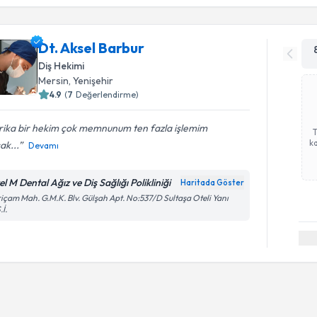
Dt. Aksel Barbur
Diş Hekimi
Mersin
, Yenişehir
4.9
(
7
Değerlendirme)
rika bir hekim çok memnunum ten fazla işlemim
ka
ak...
Devamı
l M Dental Ağız ve Diş Sağlığı Polikliniği
Haritada Göster
içam Mah. G.M.K. Blv. Gülşah Apt. No:537/D Sultaşa Oteli Yanı
.İ.