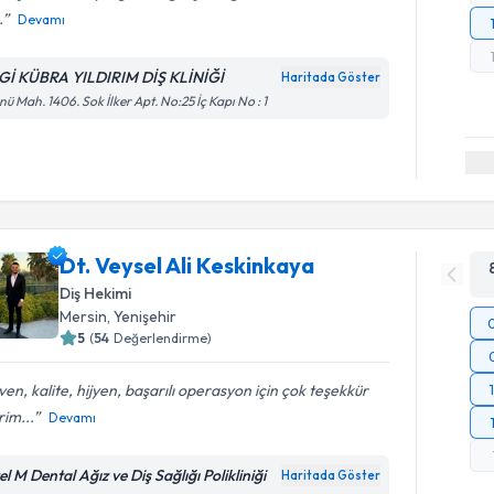
.
Devamı
Gİ KÜBRA YILDIRIM DİŞ KLİNİĞİ
Haritada Göster
nü Mah. 1406. Sok İlker Apt. No:25 İç Kapı No : 1
Dt. Veysel Ali Keskinkaya
Diş Hekimi
Mersin
, Yenişehir
5
(
54
Değerlendirme)
en, kalite, hijyen, başarılı operasyon için çok teşekkür
im...
Devamı
l M Dental Ağız ve Diş Sağlığı Polikliniği
Haritada Göster