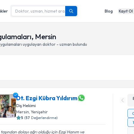
ikler
Blog
Kayıt Ol
gulamaları, Mersin
Uygulamaları
uygulayan doktor - uzman bulundu
Dt. Ezgi Kübra Yıldırım
Diş Hekimi
Mersin
, Yenişehir
5
(
57
Değerlendirme)
 taşından dolayı ağrı olduğu için Ezgi Hanım ve