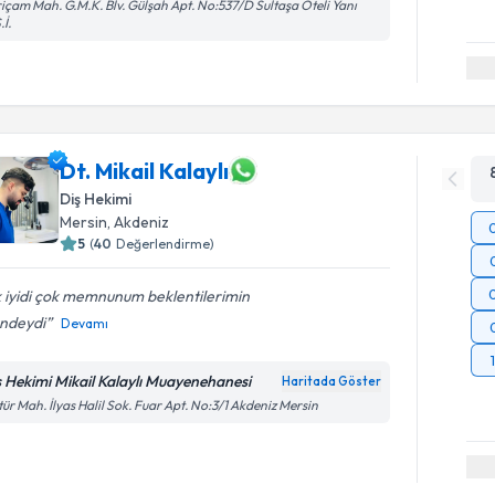
içam Mah. G.M.K. Blv. Gülşah Apt. No:537/D Sultaşa Oteli Yanı
.İ.
Dt. Mikail Kalaylı
Diş Hekimi
Mersin
, Akdeniz
5
(
40
Değerlendirme)
 iyidi çok memnunum beklentilerimin
ündeydi
Devamı
ş Hekimi Mikail Kalaylı Muayenehanesi
Haritada Göster
tür Mah. İlyas Halil Sok. Fuar Apt. No:3/1 Akdeniz Mersin