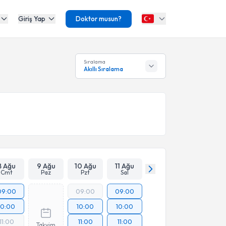
Giriş Yap
Doktor musun?
Sıralama
Akıllı Sıralama
8 Ağu
9 Ağu
10 Ağu
11 Ağu
Cmt
Paz
Pzt
Sal
09:00
09:00
09:00
10:00
10:00
10:00
11:00
11:00
11:00
Takvim