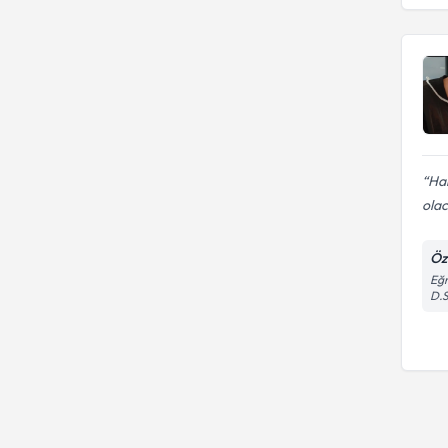
Ha
olac
Öze
Eğr
D.S