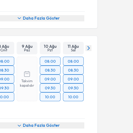
Daha Fazla Göster
8 Ağu
9 Ağu
10 Ağu
11 Ağu
Cmt
Paz
Pzt
Sal
08:00
08:00
08:00
08:30
08:30
08:30
09:00
09:00
09:00
Takvim
kapalıdır
09:30
09:30
09:30
10:00
10:00
10:00
Daha Fazla Göster