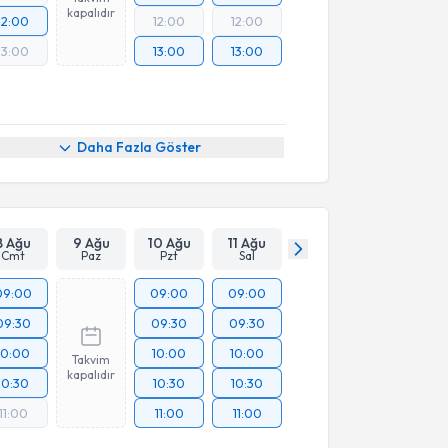
kapalıdır
12:00
12:00
12:00
13:00
13:00
13:00
Daha Fazla Göster
8 Ağu
9 Ağu
10 Ağu
11 Ağu
Cmt
Paz
Pzt
Sal
09:00
09:00
09:00
09:30
09:30
09:30
10:00
10:00
10:00
Takvim
kapalıdır
10:30
10:30
10:30
11:00
11:00
11:00