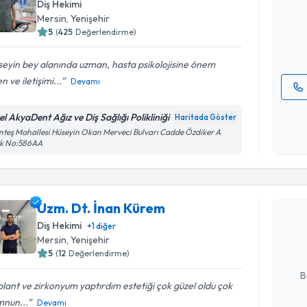
Diş Hekimi
posta ile bi
Mersin
, Yenişehir
5
(
425
Değerlendirme)
E-posta Ad
eyin bey alanında uzman, hasta psikolojisine önem
n ve iletişimi...
Devamı
Kişisel
el AkyaDent Ağız ve Diş Sağlığı Polikliniği
Haritada Göster
okudum
teş Mahallesi Hüseyin Okan Merveci Bulvarı Cadde Özdiker A
işlenm
ok No:586AA
Randevu T
Uzm. Dt. 
Uzm. Dt. İnan Kürem
bu uzmandan
Diş Hekimi
+
1
diğer
posta ile bi
Mersin
, Yenişehir
5
(
12
Değerlendirme)
E-posta Ad
B
lant ve zirkonyum yaptırdım estetiği çok güzel oldu çok
nun...
Devamı