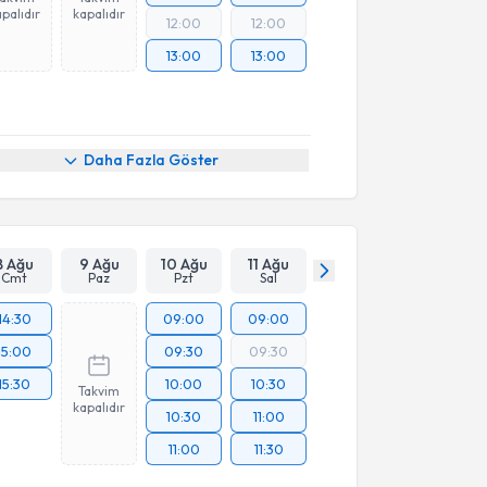
palıdır
kapalıdır
12:00
12:00
13:00
13:00
Daha Fazla Göster
8 Ağu
9 Ağu
10 Ağu
11 Ağu
Cmt
Paz
Pzt
Sal
14:30
09:00
09:00
15:00
09:30
09:30
15:30
10:00
10:30
Takvim
kapalıdır
10:30
11:00
11:00
11:30