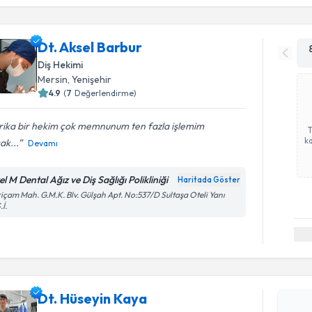
Dt. Aksel Barbur
Diş Hekimi
Mersin
, Yenişehir
4.9
(
7
Değerlendirme)
rika bir hekim çok memnunum ten fazla işlemim
ka
ak...
Devamı
l M Dental Ağız ve Diş Sağlığı Polikliniği
Haritada Göster
içam Mah. G.M.K. Blv. Gülşah Apt. No:537/D Sultaşa Oteli Yanı
.İ.
Randevu T
Dt. Hüseyin Kaya
Dt. Hüsey
uzmandan ra