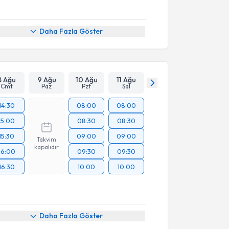
Daha Fazla Göster
8 Ağu
9 Ağu
10 Ağu
11 Ağu
Cmt
Paz
Pzt
Sal
14:30
08:00
08:00
15:00
08:30
08:30
15:30
09:00
09:00
Takvim
kapalıdır
16:00
09:30
09:30
16:30
10:00
10:00
Daha Fazla Göster