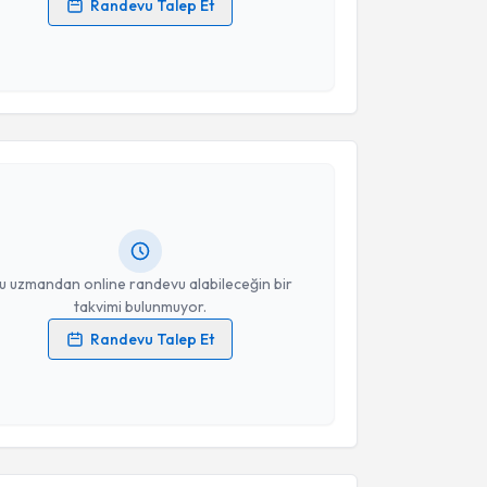
Randevu Talep Et
 verilerimin işlenmesine ilişkin
Aydınlatma Metni
'ni
 ve kişisel verilerimin belirtilen kapsamda
esini kabul ediyorum.
akvimi Talebi
Takvim Talebini Gönder
 Çelik
için randevu takvimi talebi oluşturun. Size bu
ndevu almanız için bir takvim hazırlandığında e-
lgilendireceğiz.
resiniz
u uzmandan online randevu alabileceğin bir
takvimi bulunmuyor.
Randevu Talep Et
 verilerimin işlenmesine ilişkin
Aydınlatma Metni
'ni
 ve kişisel verilerimin belirtilen kapsamda
esini kabul ediyorum.
Takvim Talebini Gönder
akvimi Talebi