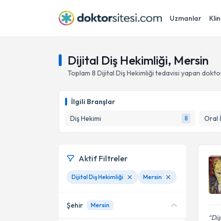
Uzmanlar
Klin
Dijital Diş Hekimliği, Mersin
Toplam
8
Dijital Diş Hekimliği
tedavisi yapan dokto
İlgili Branşlar
Diş Hekimi
Oral 
8
Aktif Filtreler
Dijital Diş Hekimliği
Mersin
Şehir
Mersin
Diş