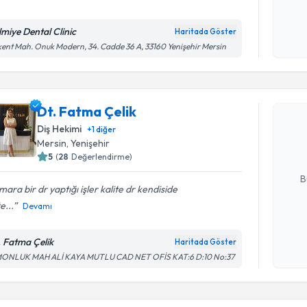
Kişisel
okudum
lmiye Dental Clinic
Haritada Göster
işlenm
ent Mah. Onuk Modern, 34. Cadde 36 A, 33160 Yenişehir Mersin
Randevu T
Dt. Fatma
Dt. Fatma Çelik
uzmandan ra
Diş Hekimi
+
1
diğer
posta ile bi
Mersin
, Yenişehir
5
(
28
Değerlendirme)
E-posta Ad
B
ara bir dr yaptığı işler kalite dr kendiside
e...
Devamı
Kişisel
okudum
. Fatma Çelik
Haritada Göster
işlenm
MONLUK MAH ALİ KAYA MUTLU CAD NET OFİS KAT:6 D:10 No:37
Randevu T