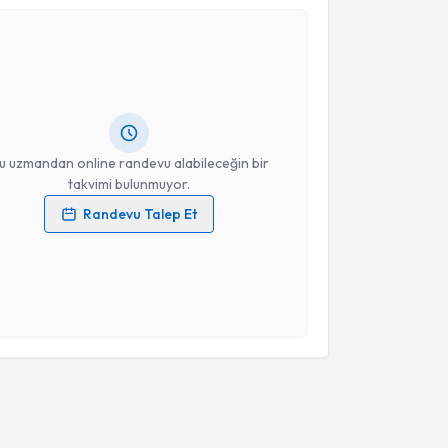
l Çeçen
için randevu takvimi talebi oluşturun. Size bu
ndevu almanız için bir takvim hazırlandığında e-
lgilendireceğiz.
resiniz
u uzmandan online randevu alabileceğin bir
takvimi bulunmuyor.
Randevu Talep Et
 verilerimin işlenmesine ilişkin
Aydınlatma Metni
'ni
 ve kişisel verilerimin belirtilen kapsamda
esini kabul ediyorum.
Takvim Talebini Gönder