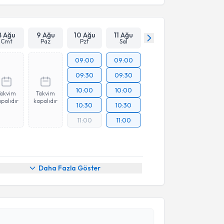
8 Ağu
9 Ağu
10 Ağu
11 Ağu
Cmt
Paz
Pzt
Sal
09:00
09:00
09:30
09:30
10:00
10:00
Takvim
Takvim
palıdır
kapalıdır
10:30
10:30
11:00
11:00
Daha Fazla Göster
akvimi Talebi
in Kaya
için randevu takvimi talebi oluşturun. Size bu
ndevu almanız için bir takvim hazırlandığında e-