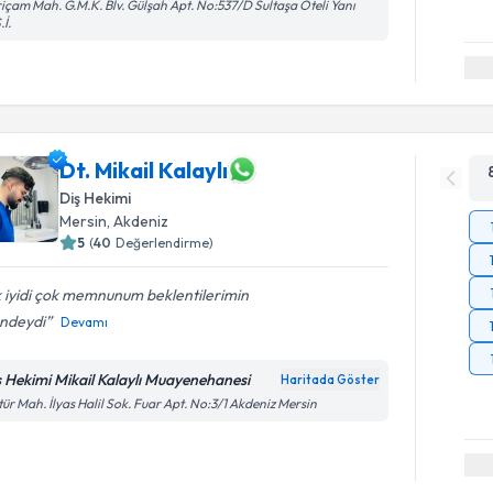
içam Mah. G.M.K. Blv. Gülşah Apt. No:537/D Sultaşa Oteli Yanı
.İ.
Dt. Mikail Kalaylı
Diş Hekimi
Mersin
, Akdeniz
5
(
40
Değerlendirme)
 iyidi çok memnunum beklentilerimin
ündeydi
Devamı
ş Hekimi Mikail Kalaylı Muayenehanesi
Haritada Göster
tür Mah. İlyas Halil Sok. Fuar Apt. No:3/1 Akdeniz Mersin