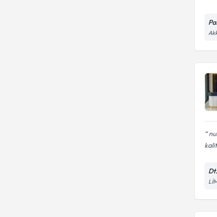
Pa
Akk
num
kalit
Dt
Lİ