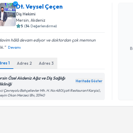
Dt. Veysel Çeçen
Diş Hekimi
Dt. Veyse
Mersin
, Akdeniz
uzmandan ra
5
(
34
Değerlendirme)
posta ile bi
davim hâlâ devam ediyor ve doktordan çok memnun
E-posta Ad
ık.
Devamı
B
dres
1
Adres
2
Adres
3
Kişisel
okudum
rsin Özel Akdeniz Ağız ve Diş Sağlığı
Haritada Göster
işlenm
ikliniği
nci Çevreyolu Bahçelievler Mh. H. No:480(çati Restaurant Karşisi),
eyin Okan Merzeci Blv, 33140