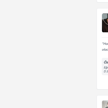
Ha
olac
Öze
Eğr
D.S