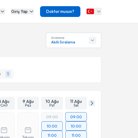
Giriş Yap
Doktor musun?
Sıralama
Akıllı Sıralama
)
1
8 Ağu
9 Ağu
10 Ağu
11 Ağu
Cmt
Paz
Pzt
Sal
09:00
09:00
10:00
10:00
11:00
11:00
Takvim
Takvim