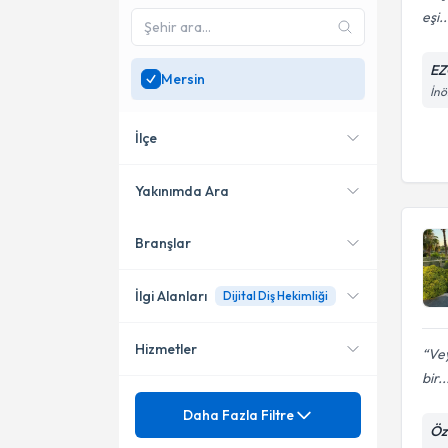
eşi..
EZ
Mersin
İnö
İlçe
Yakınımda Ara
Branşlar
Konumuma yakın uzmanları
Yenişehir
göster
Akdeniz
İlgi Alanları
Dijital Diş Hekimliği
Merkez
Hizmetler
Vey
Diş Hekimi
bir..
Oral İmplantoloji
Mezuniyet
Dijital Diş Hekimliği
Daha Fazla Filtre
Öze
Periodontoloji (Dişeti