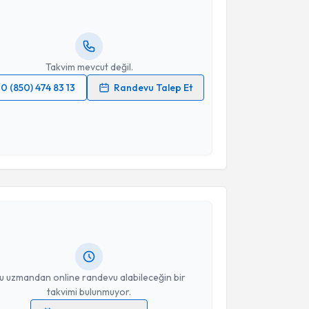
lgilendireceğiz.
resiniz
Takvim mevcut değil.
0 (850) 474 83 13
Randevu Talep Et
 verilerimin işlenmesine ilişkin
Aydınlatma Metni
'ni
 ve kişisel verilerimin belirtilen kapsamda
esini kabul ediyorum.
akvimi Talebi
Takvim Talebini Gönder
İnan Kürem
için randevu takvimi talebi oluşturun. Size
 randevu almanız için bir takvim hazırlandığında e-
lgilendireceğiz.
resiniz
u uzmandan online randevu alabileceğin bir
takvimi bulunmuyor.