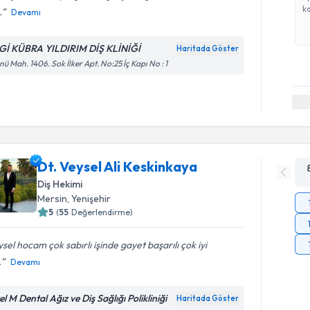
ka
.
Devamı
Gİ KÜBRA YILDIRIM DİŞ KLİNİĞİ
Haritada Göster
nü Mah. 1406. Sok İlker Apt. No:25 İç Kapı No : 1
Dt. Veysel Ali Keskinkaya
Diş Hekimi
Mersin
, Yenişehir
5
(
55
Değerlendirme)
sel hocam çok sabırlı işinde gayet başarılı çok iyi
.
Devamı
l M Dental Ağız ve Diş Sağlığı Polikliniği
Haritada Göster