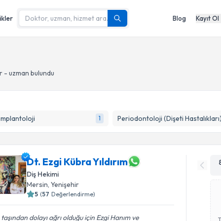
ikler
Blog
Kayıt Ol
r - uzman bulundu
İmplantoloji
Periodontoloji (Dişeti Hastalıkları
1
Dt. Ezgi Kübra Yıldırım
Diş Hekimi
Mersin
, Yenişehir
5
(
57
Değerlendirme)
 taşından dolayı ağrı olduğu için Ezgi Hanım ve