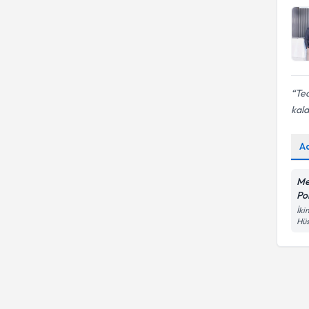
Te
kald
A
Me
Pol
İki
Hüs