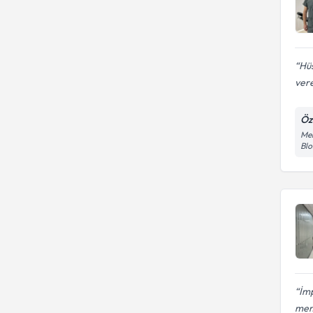
Hüs
vere
Öz
Men
Bl
İmp
mem