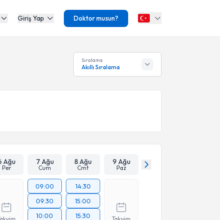
Giriş Yap
Doktor musun?
Sıralama
Akıllı Sıralama
6 Ağu
7 Ağu
8 Ağu
9 Ağu
Per
Cum
Cmt
Paz
09:00
14:30
09:30
15:00
10:00
15:30
Takvim
Takvim