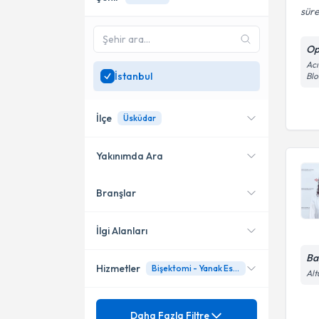
süre
Op
Acı
İstanbul
Blo
İlçe
Üsküdar
Yakınımda Ara
Branşlar
Konumuma yakın uzmanları
Üsküdar
göster
Bağcılar
İlgi Alanları
Bakırköy
Ba
Hizmetler
Bişektomi - Yanak Estetiği
Kulak Burun Boğaz hastalıkları
Alt
- KBB
Kadıköy
Baş ve Boyun Cerrahisi
Mezuniyet
Alerji
Daha Fazla Filtre
Ataşehir