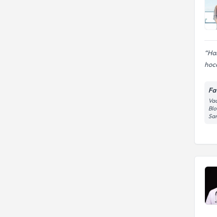
Har
hoc
Fa
Vad
Blo
Sar