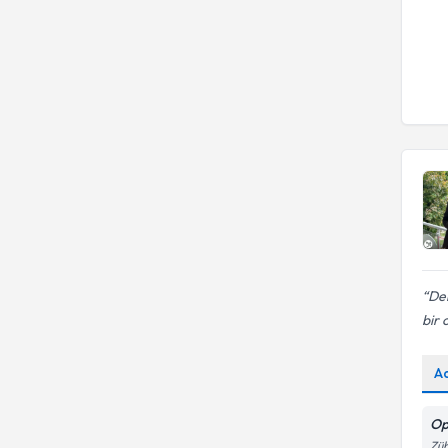
Den
bir 
A
Op
Züh