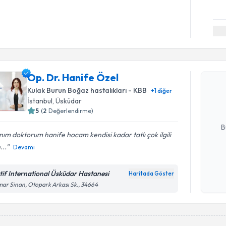
Randevu T
Op. Dr. H
Op. Dr. Hanife Özel
bu uzmandan
Kulak Burun Boğaz hastalıkları - KBB
+
1
diğer
posta ile bi
İstanbul
, Üsküdar
5
(
2
Değerlendirme)
E-posta Ad
B
ım doktorum hanife hocam kendisi kadar tatlı çok ilgili
...
Devamı
Kişisel
okudum
tif International Üsküdar Hastanesi
Haritada Göster
işlenm
ar Sinan, Otopark Arkası Sk., 34664