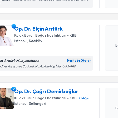
2
Op. Dr. El
bu uzmandan
Op. Dr. Elçin Arıtürk
posta ile bi
Kulak Burun Boğaz hastalıkları - KBB
E-posta Ad
İstanbul
, Kadıköy
B
çin Arıtürk Muayenehane
Haritada Göster
Randevu T
Kişisel
diye, Ayşeçavuş Caddesi, No:4, Kadıköy, İstanbul 34740
okudum
işlenm
Op. Dr. Ç
oluşturun. 
Op. Dr. Çağrı Demirbağlar
hazırlandığ
Kulak Burun Boğaz hastalıkları - KBB
+
1
diğer
E-posta Ad
İstanbul
, Sultangazi
B