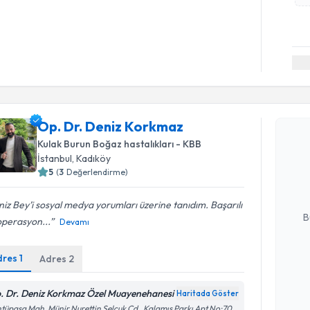
Randevu T
Op. Dr. Deniz Korkmaz
Op. Dr. D
Kulak Burun Boğaz hastalıkları - KBB
Size bu uzm
İstanbul
, Kadıköy
hazırlandığ
5
(
3
Değerlendirme)
E-posta Ad
iz Bey’i sosyal medya yorumları üzerine tanıdım. Başarılı
B
operasyon...
Devamı
dres
1
Adres
2
Kişisel
okudum
. Dr. Deniz Korkmaz Özel Muayenehanesi
Haritada Göster
işlenm
Randevu T
tüpaşa Mah. Münir Nurettin Selçuk Cd., Kalamış Parkı Apt No:70