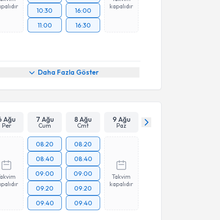
palıdır
kapalıdır
10:30
16:00
11:00
16:30
Daha Fazla Göster
6 Ağu
7 Ağu
8 Ağu
9 Ağu
Per
Cum
Cmt
Paz
08:20
08:20
08:40
08:40
09:00
09:00
Takvim
Takvim
palıdır
kapalıdır
09:20
09:20
09:40
09:40