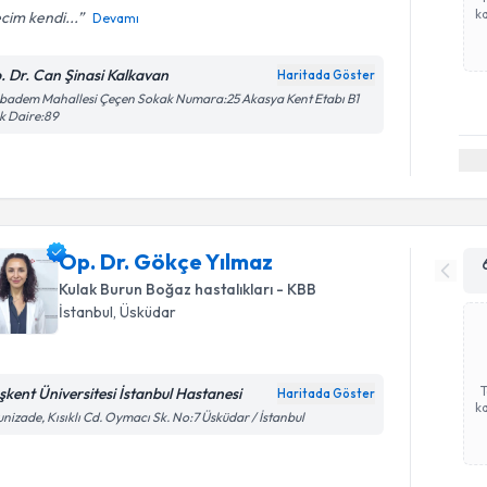
ka
cim kendi...
Devamı
. Dr. Can Şinasi Kalkavan
Haritada Göster
badem Mahallesi Çeçen Sokak Numara:25 Akasya Kent Etabı B1
k Daire:89
Op. Dr. Gökçe Yılmaz
Kulak Burun Boğaz hastalıkları - KBB
İstanbul
, Üsküdar
şkent Üniversitesi İstanbul Hastanesi
Haritada Göster
ka
unizade, Kısıklı Cd. Oymacı Sk. No:7 Üsküdar / İstanbul