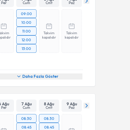
Per
Cum
Cmt
Paz
09:00
10:00
11:00
Takvim
Takvim
Takvim
palıdır
kapalıdır
kapalıdır
12:00
13:00
Daha Fazla Göster
6 Ağu
7 Ağu
8 Ağu
9 Ağu
Per
Cum
Cmt
Paz
08:30
08:30
08:45
08:45