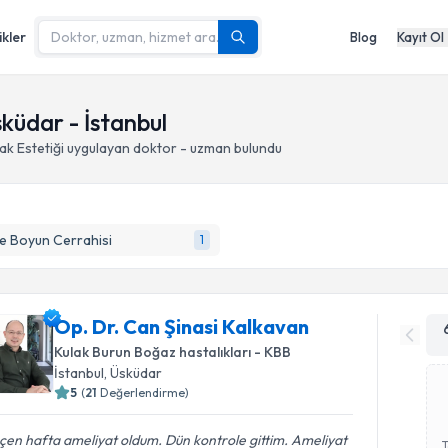
ikler
Blog
Kayıt Ol
sküdar - İstanbul
ak Estetiği
uygulayan doktor - uzman bulundu
e Boyun Cerrahisi
1
Op. Dr. Can Şinasi Kalkavan
Kulak Burun Boğaz hastalıkları - KBB
İstanbul
, Üsküdar
5
(
21
Değerlendirme)
en hafta ameliyat oldum. Dün kontrole gittim. Ameliyat