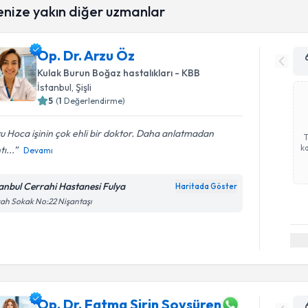
enize yakın diğer uzmanlar
Op. Dr. Arzu Öz
Kulak Burun Boğaz hastalıkları - KBB
İstanbul
, Şişli
5
(
1
Değerlendirme)
u Hoca işinin çok ehli bir doktor. Daha anlatmadan
ka
tı...
Devamı
tanbul Cerrahi Hastanesi Fulya
Haritada Göster
ah Sokak No:22 Nişantaşı
Op. Dr. Fatma Şirin Soysüren