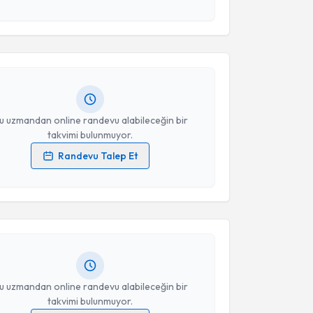
Takvim Talebini Gönder
çin Arıtürk
için randevu takvimi talebi oluşturun. Size
 randevu almanız için bir takvim hazırlandığında e-
lgilendireceğiz.
resiniz
u uzmandan online randevu alabileceğin bir
takvimi bulunmuyor.
Randevu Talep Et
akvimi Talebi
 verilerimin işlenmesine ilişkin
Aydınlatma Metni
'ni
 ve kişisel verilerimin belirtilen kapsamda
esini kabul ediyorum.
ağrı Demirbağlar
için randevu takvimi talebi
Size bu uzmandan randevu almanız için bir takvim
ında e-posta ile bilgilendireceğiz.
Takvim Talebini Gönder
resiniz
u uzmandan online randevu alabileceğin bir
takvimi bulunmuyor.