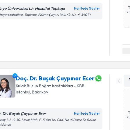
tinye Üniversitesi Liv Hospital Topkapı
Haritada Göster
ka
tepe Mahallesi, Topkapı, Edirne Çırpıcı Yolu Sk. No: 9, 34010
Doç. Dr. Başak Çaypınar Eser
Kulak Burun Boğaz hastalıkları - KBB
İstanbul
, Bakırköy
. Dr. Başak Çaypınar Eser
Haritada Göster
ka
köy 7-8-9-10. Kısım Mah. E-5 Yan Yol Cad. No :6 Daire 36 Route
sidance