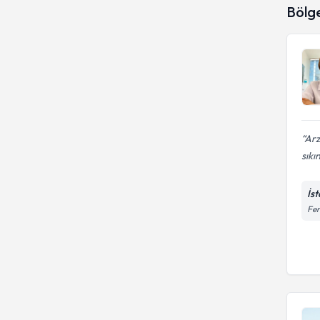
Bölg
Arz
sıkın
İs
Fer