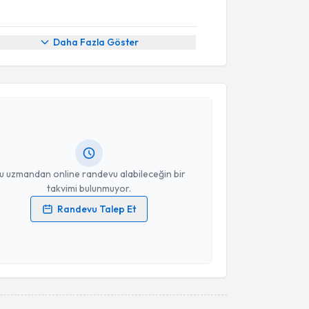
Daha Fazla Göster
akvimi Talebi
anife Özel
için randevu takvimi talebi oluşturun. Size
 randevu almanız için bir takvim hazırlandığında e-
lgilendireceğiz.
resiniz
u uzmandan online randevu alabileceğin bir
takvimi bulunmuyor.
Randevu Talep Et
 verilerimin işlenmesine ilişkin
Aydınlatma Metni
'ni
 ve kişisel verilerimin belirtilen kapsamda
esini kabul ediyorum.
Takvim Talebini Gönder