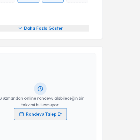
Daha Fazla Göster
akvimi Talebi
eniz Korkmaz
için randevu takvimi talebi oluşturun.
andan randevu almanız için bir takvim
ında e-posta ile bilgilendireceğiz.
resiniz
u uzmandan online randevu alabileceğin bir
takvimi bulunmuyor.
Randevu Talep Et
 verilerimin işlenmesine ilişkin
Aydınlatma Metni
'ni
 ve kişisel verilerimin belirtilen kapsamda
esini kabul ediyorum.
akvimi Talebi