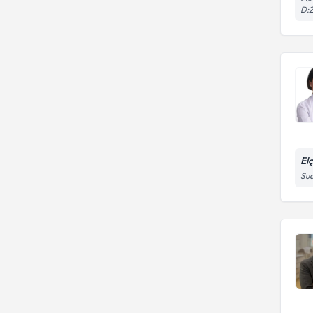
D:
El
Sua