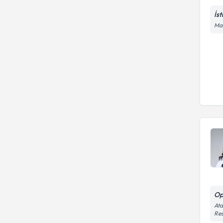
İs
Mal
Op
Ata
Re