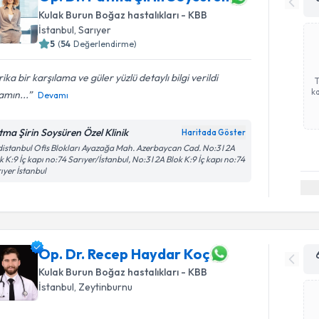
Kulak Burun Boğaz hastalıkları - KBB
İstanbul
, Sarıyer
5
(
54
Değerlendirme)
ika bir karşılama ve güler yüzlü detaylı bilgi verildi
ka
amın...
Devamı
tma Şirin Soysüren Özel Klinik
Haritada Göster
istanbul Ofis Blokları Ayazağa Mah. Azerbaycan Cad. No:3 I 2A
k K:9 İç kapı no:74 Sarıyer/İstanbul, No:3 I 2A Blok K:9 İç kapı no:74
ıyer İstanbul
Op. Dr. Recep Haydar Koç
Kulak Burun Boğaz hastalıkları - KBB
İstanbul
, Zeytinburnu