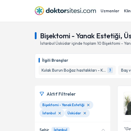
Uzmanlar
Klin
Bişektomi - Yanak Estetiği, Ü
İstanbul
Üsküdar
içinde toplam
10
Bişektomi - Yan
İlgili Branşlar
Kulak Burun Boğaz hastalıkları - KBB
Baş v
3
Aktif Filtreler
Bişektomi - Yanak Estetiği
İstanbul
Üsküdar
Geç
Şehir
İstanbul