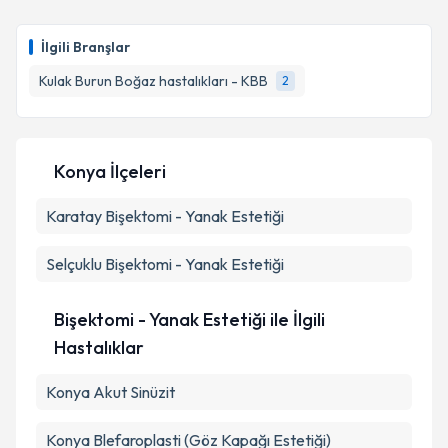
Op. Dr. İlker Yiğit
için randevu takvimi talebi
oluşturun. Size bu uzmandan randevu almanız için bir
İlgili Branşlar
takvim hazırlandığında e-posta ile bilgilendireceğiz.
Kulak Burun Boğaz hastalıkları - KBB
2
E-posta Adresiniz
Konya İlçeleri
Kişisel verilerimin işlenmesine ilişkin
Aydınlatma
Karatay
Metni
Bişektomi - Yanak Estetiği
'ni okudum ve kişisel verilerimin belirtilen
kapsamda işlenmesini kabul ediyorum.
Selçuklu
Bişektomi - Yanak Estetiği
Takvim Talebini Gönder
Bişektomi - Yanak Estetiği ile İlgili
Hastalıklar
Konya Akut Sinüzit
Konya Blefaroplasti (Göz Kapağı Estetiği)