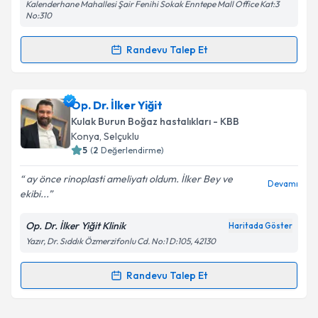
Kalenderhane Mahallesi Şair Fenihi Sokak Enntepe Mall Office Kat:3
No:310
Randevu Talep Et
Randevu Takvimi Talebi
Op. Dr. Nevruz Özdemir
için randevu takvimi talebi
Op. Dr. İlker Yiğit
oluşturun. Size bu uzmandan randevu almanız için bir
Kulak Burun Boğaz hastalıkları - KBB
takvim hazırlandığında e-posta ile bilgilendireceğiz.
Konya
, Selçuklu
5
(
2
Değerlendirme)
E-posta Adresiniz
ay önce rinoplasti ameliyatı oldum. İlker Bey ve
Devamı
ekibi...
Op. Dr. İlker Yiğit Klinik
Haritada Göster
Kişisel verilerimin işlenmesine ilişkin
Aydınlatma
Yazır, Dr. Sıddık Özmerzifonlu Cd. No:1 D:105, 42130
Metni
'ni okudum ve kişisel verilerimin belirtilen
kapsamda işlenmesini kabul ediyorum.
Randevu Talep Et
Randevu Takvimi Talebi
Takvim Talebini Gönder