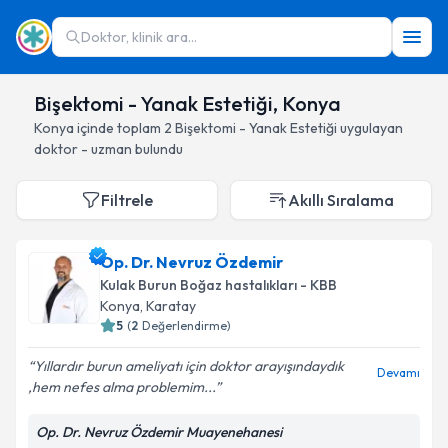
Doktor, klinik ara...
Bişektomi - Yanak Estetiği, Konya
Konya
içinde toplam
2
Bişektomi - Yanak Estetiği
uygulayan
doktor - uzman bulundu
Filtrele
Akıllı Sıralama
Op. Dr. Nevruz Özdemir
Kulak Burun Boğaz hastalıkları - KBB
Konya
, Karatay
5
(
2
Değerlendirme)
Yıllardır burun ameliyatı için doktor arayışındaydık
Devamı
,hem nefes alma problemim...
Op. Dr. Nevruz Özdemir Muayenehanesi