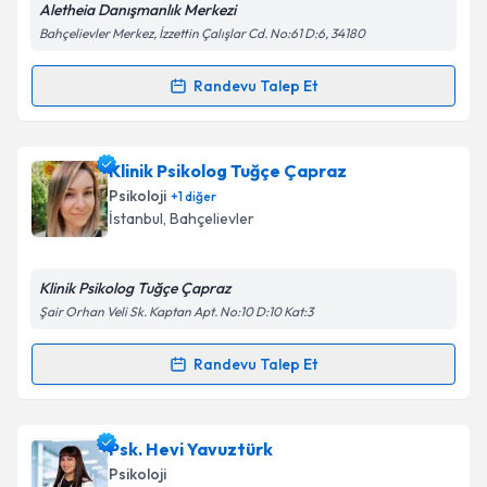
Aletheia Danışmanlık Merkezi
Kişisel verilerimin işlenmesine ilişkin
Aydınlatma
Bahçelievler Merkez, İzzettin Çalışlar Cd. No:61 D:6, 34180
Metni
'ni okudum ve kişisel verilerimin belirtilen
kapsamda işlenmesini kabul ediyorum.
Randevu Talep Et
Randevu Takvimi Talebi
Takvim Talebini Gönder
Klinik Psikolog Gamze Terzi
için randevu takvimi
Klinik Psikolog Tuğçe Çapraz
talebi oluşturun. Size bu uzmandan randevu almanız
Psikoloji
+
1
diğer
için bir takvim hazırlandığında e-posta ile
İstanbul
, Bahçelievler
bilgilendireceğiz.
E-posta Adresiniz
Klinik Psikolog Tuğçe Çapraz
Şair Orhan Veli Sk. Kaptan Apt. No:10 D:10 Kat:3
Randevu Talep Et
Randevu Takvimi Talebi
Kişisel verilerimin işlenmesine ilişkin
Aydınlatma
Metni
'ni okudum ve kişisel verilerimin belirtilen
kapsamda işlenmesini kabul ediyorum.
Klinik Psikolog Tuğçe Çapraz
için randevu takvimi
Psk. Hevi Yavuztürk
talebi oluşturun. Size bu uzmandan randevu almanız
Psikoloji