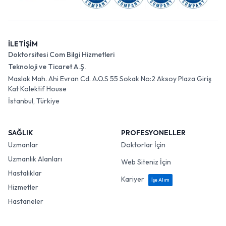
İLETİŞİM
Doktorsitesi Com Bilgi Hizmetleri
Teknoloji ve Ticaret A.Ş.
Maslak Mah. Ahi Evran Cd. A.O.S 55 Sokak No:2 Aksoy Plaza Giriş
Kat Kolektif House
İstanbul, Türkiye
SAĞLIK
PROFESYONELLER
Uzmanlar
Doktorlar İçin
Uzmanlık Alanları
Web Siteniz İçin
Hastalıklar
Kariyer
İşe Alım
Hizmetler
Hastaneler