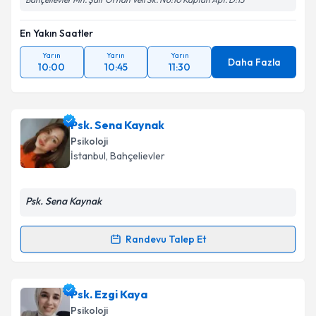
En Yakın Saatler
Yarın
Yarın
Yarın
Daha Fazla
10:00
10:45
11:30
Psk. Sena Kaynak
Psikoloji
İstanbul
, Bahçelievler
Psk. Sena Kaynak
Randevu Talep Et
Randevu Takvimi Talebi
Psk. Sena Kaynak
için randevu takvimi talebi
Psk. Ezgi Kaya
oluşturun. Size bu uzmandan randevu almanız için bir
Psikoloji