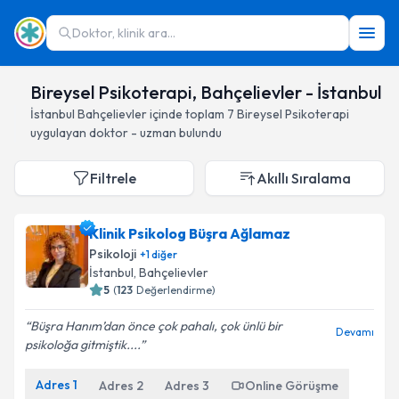
Doktor, klinik ara...
Bireysel Psikoterapi, Bahçelievler - İstanbul
İstanbul
Bahçelievler
içinde toplam
7
Bireysel Psikoterapi
uygulayan doktor - uzman bulundu
Filtrele
Akıllı Sıralama
Klinik Psikolog Büşra Ağlamaz
Psikoloji
+
1
diğer
İstanbul
, Bahçelievler
5
(
123
Değerlendirme)
Büşra Hanım’dan önce çok pahalı, çok ünlü bir
Devamı
psikoloğa gitmiştik....
Adres
1
Adres
2
Adres
3
Online Görüşme