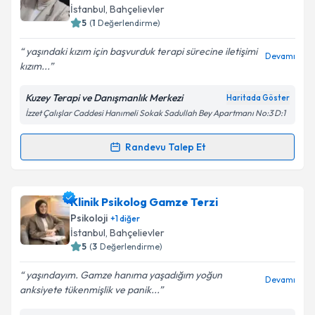
takvim hazırlandığında e-posta ile bilgilendireceğiz.
İstanbul
, Bahçelievler
5
(
1
Değerlendirme)
E-posta Adresiniz
yaşındaki kızım için başvurduk terapi sürecine iletişimi
Devamı
kızım...
Kuzey Terapi ve Danışmanlık Merkezi
Haritada Göster
Kişisel verilerimin işlenmesine ilişkin
Aydınlatma
İzzet Çalışlar Caddesi Hanımeli Sokak Sadullah Bey Apartmanı No:3 D:1
Metni
'ni okudum ve kişisel verilerimin belirtilen
kapsamda işlenmesini kabul ediyorum.
Randevu Talep Et
Randevu Takvimi Talebi
Takvim Talebini Gönder
Psk. Ezgi Kaya
için randevu takvimi talebi oluşturun.
Klinik Psikolog Gamze Terzi
Size bu uzmandan randevu almanız için bir takvim
Psikoloji
+
1
diğer
hazırlandığında e-posta ile bilgilendireceğiz.
İstanbul
, Bahçelievler
5
(
3
Değerlendirme)
E-posta Adresiniz
yaşındayım. Gamze hanıma yaşadığım yoğun
Devamı
anksiyete tükenmişlik ve panik...