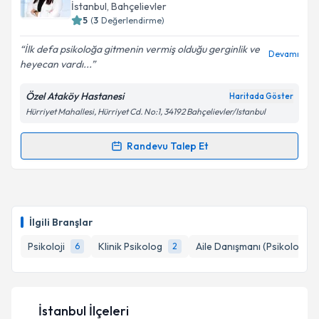
için bir takvim hazırlandığında e-posta ile
Takvim Talebini Gönder
İstanbul
, Bahçelievler
bilgilendireceğiz.
5
(
3
Değerlendirme)
E-posta Adresiniz
İlk defa psikoloğa gitmenin vermiş olduğu gerginlik ve
Devamı
heyecan vardı...
Özel Ataköy Hastanesi
Haritada Göster
Hürriyet Mahallesi, Hürriyet Cd. No:1, 34192 Bahçelievler/Istanbul
Kişisel verilerimin işlenmesine ilişkin
Aydınlatma
Metni
'ni okudum ve kişisel verilerimin belirtilen
kapsamda işlenmesini kabul ediyorum.
Randevu Talep Et
Randevu Takvimi Talebi
Takvim Talebini Gönder
Psk. Hevi Yavuztürk
için randevu takvimi talebi
oluşturun. Size bu uzmandan randevu almanız için bir
İlgili Branşlar
takvim hazırlandığında e-posta ile bilgilendireceğiz.
Psikoloji
Klinik Psikolog
Aile Danışmanı (Psikolog)
6
2
E-posta Adresiniz
İstanbul İlçeleri