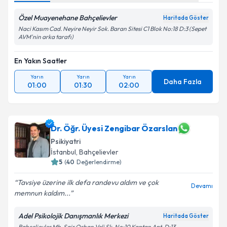
Özel Muayenehane Bahçelievler
Haritada Göster
Naci Kasım Cad. Neyire Neyir Sok. Baran Sitesi C1 Blok No:18 D:3 (Sepet
AVM'nin arka tarafı)
En Yakın Saatler
Yarın
Yarın
Yarın
Daha Fazla
01:00
01:30
02:00
Dr. Öğr. Üyesi Zengibar Özarslan
Psikiyatri
İstanbul
, Bahçelievler
5
(
40
Değerlendirme)
Tavsiye üzerine ilk defa randevu aldım ve çok
Devamı
memnun kaldım...
Adel Psikolojik Danışmanlık Merkezi
Haritada Göster
Bahçelievler Mh. Şair Orhan Veli Sk. No:10 Kaptan Apt. D:13