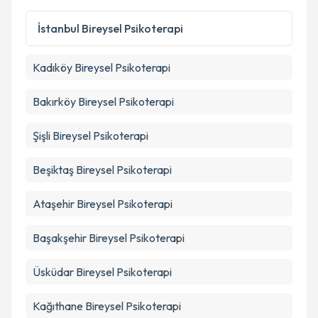
Kişisel verilerimin işlenmesine ilişkin
Aydınlatma
Metni
'ni okudum ve kişisel verilerimin belirtilen
İstanbul
Bireysel Psikoterapi
kapsamda işlenmesini kabul ediyorum.
Kadıköy
Bireysel Psikoterapi
Takvim Talebini Gönder
Bakırköy
Bireysel Psikoterapi
Şişli
Bireysel Psikoterapi
Beşiktaş
Bireysel Psikoterapi
Ataşehir
Bireysel Psikoterapi
Başakşehir
Bireysel Psikoterapi
Üsküdar
Bireysel Psikoterapi
Kağıthane
Bireysel Psikoterapi