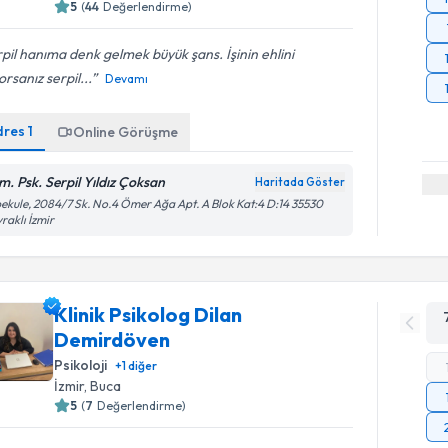
5
(
44
Değerlendirme)
pil hanıma denk gelmek büyük şans. İşinin ehlini
orsanız serpil...
Devamı
dres
1
Online Görüşme
m. Psk. Serpil Yıldız Çoksan
Haritada Göster
ekule, 2084/7 Sk. No.4 Ömer Ağa Apt. A Blok Kat:4 D:14 35530
raklı İzmir
Klinik Psikolog Dilan
Demirdöven
Psikoloji
+
1
diğer
İzmir
, Buca
5
(
7
Değerlendirme)