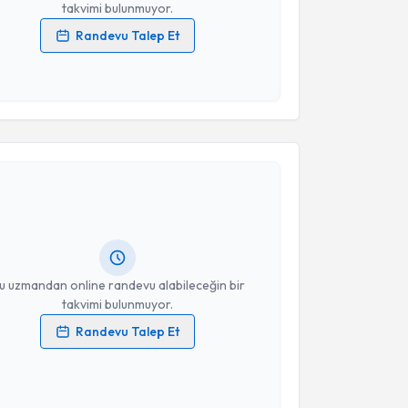
takvimi bulunmuyor.
Randevu Talep Et
 verilerimin işlenmesine ilişkin
Aydınlatma Metni
'ni
 ve kişisel verilerimin belirtilen kapsamda
esini kabul ediyorum.
akvimi Talebi
Takvim Talebini Gönder
r Mandacı Şahan
için randevu takvimi talebi
Size bu uzmandan randevu almanız için bir takvim
ında e-posta ile bilgilendireceğiz.
resiniz
u uzmandan online randevu alabileceğin bir
takvimi bulunmuyor.
Randevu Talep Et
 verilerimin işlenmesine ilişkin
Aydınlatma Metni
'ni
 ve kişisel verilerimin belirtilen kapsamda
esini kabul ediyorum.