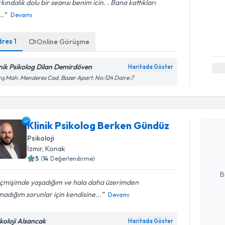
kındalık dolu bir seansı benim icin. . Bana kattıkları
..
Devamı
dres
1
Online Görüşme
inik Psikolog Dilan Demirdöven
Haritada Göster
ış Mah. Menderes Cad. Bazer Apart. No:124 Daire:7
Randevu T
Klinik Ps
Klinik Psikolog Berken Gündüz
oluşturun. 
Psikoloji
hazırlandığ
İzmir
, Konak
5
(
14
Değerlendirme)
E-posta Ad
B
çmişimde yaşadığım ve hala daha üzerimden
adığım sorunlar için kendisine...
Devamı
Kişisel
okudum
ikoloji Alsancak
Haritada Göster
Randevu T