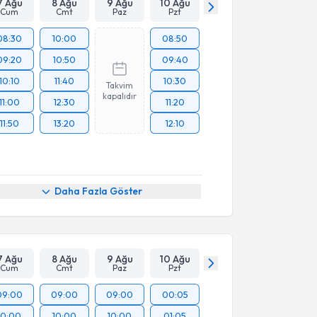
7 Ağu
8 Ağu
9 Ağu
10 Ağu
Cum
Cmt
Paz
Pzt
08:30
10:00
08:50
09:20
10:50
09:40
10:10
11:40
10:30
Takvim
kapalıdır
11:00
12:30
11:20
11:50
13:20
12:10
Daha Fazla Göster
7 Ağu
8 Ağu
9 Ağu
10 Ağu
Cum
Cmt
Paz
Pzt
09:00
09:00
09:00
00:05
10:00
10:00
10:00
01:05