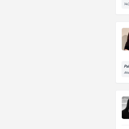
140
Ps
Ata