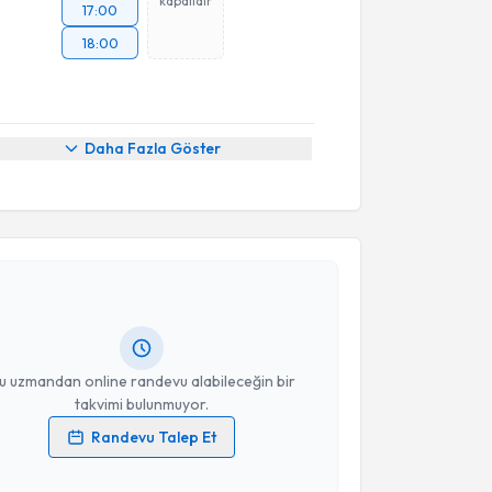
kapalıdır
17:00
18:00
Daha Fazla Göster
akvimi Talebi
ikolog Berken Gündüz
için randevu takvimi talebi
Size bu uzmandan randevu almanız için bir takvim
ında e-posta ile bilgilendireceğiz.
resiniz
u uzmandan online randevu alabileceğin bir
takvimi bulunmuyor.
Randevu Talep Et
 verilerimin işlenmesine ilişkin
Aydınlatma Metni
'ni
 ve kişisel verilerimin belirtilen kapsamda
akvimi Talebi