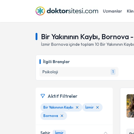
Uzmanlar
Klin
Bir Yakınının Kaybı, Bornova -
İzmir
Bornova
içinde toplam
10
Bir Yakınının Kaybı
İlgili Branşlar
Psikoloji
1
Aktif Filtreler
Bir Yakınının Kaybı
İzmir
Bornova
Şehir
İzmir