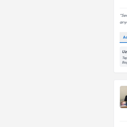
Ser
arıy
A
Uz
Tep
Bay