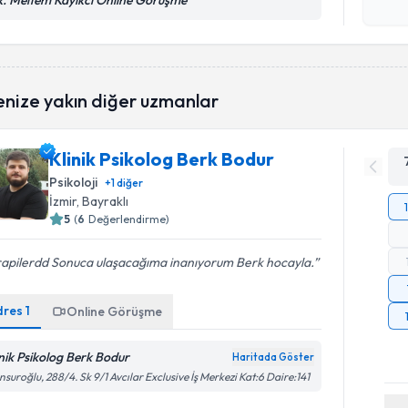
k. Meltem Kayıkcı Online Görüşme
Kişisel
okudum
işlenm
enize yakın diğer uzmanlar
Klinik Psikolog Berk Bodur
Psikoloji
+
1
diğer
İzmir
, Bayraklı
5
(
6
Değerlendirme)
rapilerdd Sonuca ulaşacağıma inanıyorum Berk hocayla.
dres
1
Online Görüşme
inik Psikolog Berk Bodur
Haritada Göster
suroğlu, 288/4. Sk 9/1 Avcılar Exclusive İş Merkezi Kat:6 Daire:141