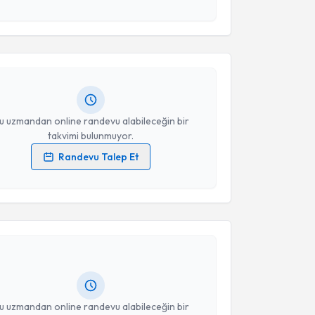
esini kabul ediyorum.
 Ümüş Güneç
için randevu takvimi talebi oluşturun.
Takvim Talebini Gönder
andan randevu almanız için bir takvim
ında e-posta ile bilgilendireceğiz.
resiniz
u uzmandan online randevu alabileceğin bir
takvimi bulunmuyor.
Randevu Talep Et
 verilerimin işlenmesine ilişkin
Aydınlatma Metni
'ni
akvimi Talebi
 ve kişisel verilerimin belirtilen kapsamda
esini kabul ediyorum.
ak Kibaroğlu
için randevu takvimi talebi oluşturun.
Takvim Talebini Gönder
andan randevu almanız için bir takvim
ında e-posta ile bilgilendireceğiz.
resiniz
u uzmandan online randevu alabileceğin bir