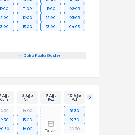
11:00
11:00
11:00
02:05
12:00
12:00
12:00
03:05
13:00
13:00
13:00
04:05
Daha Fazla Göster
7 Ağu
8 Ağu
9 Ağu
10 Ağu
Cum
Cmt
Paz
Pzt
18:30
14:00
18:30
19:30
15:00
19:30
20:30
16:00
20:30
Takvim