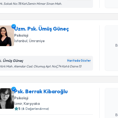
işlenm
4. Sokak No:7B Kat:Zemin Mimar Sinan Mah.
Uzm. Psk.
Size bu uzm
Uzm. Psk. Ümüş Güneç
hazırlandığ
Psikoloji
E-posta Ad
İstanbul
, Ümraniye
B
k. Ümüş Güneç
Haritada Göster
Kişisel
türk Mah. Alemdar Cad. Okumuş Apt. NoÇ74 Kat:6 Daire:13
Randevu T
okudum
işlenm
Psk. Berr
Psk. Berrak Kibaroğlu
Size bu uzm
hazırlandığ
Psikoloji
İzmir
, Karşıyaka
E-posta Ad
5
(
6
Değerlendirme)
B