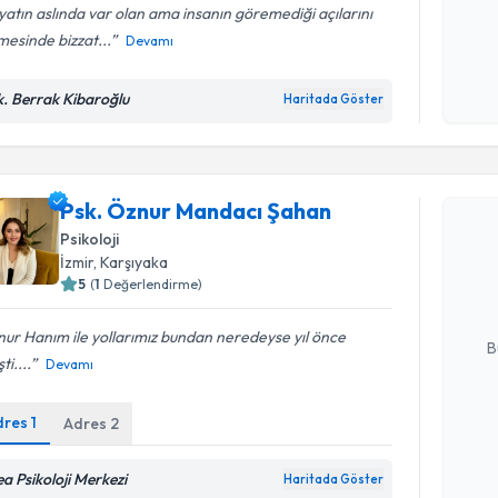
atın aslında var olan ama insanın göremediği açılarını
esinde bizzat...
Devamı
Kişisel
okudum
k. Berrak Kibaroğlu
Haritada Göster
işlenm
Randevu T
Psk. Öznur Mandacı Şahan
Psk. Öznu
Psikoloji
oluşturun. 
İzmir
, Karşıyaka
hazırlandığ
5
(
1
Değerlendirme)
E-posta Ad
ur Hanım ile yollarımız bundan neredeyse yıl önce
B
ti....
Devamı
dres
1
Adres
2
Kişisel
okudum
işlenm
ea Psikoloji Merkezi
Haritada Göster