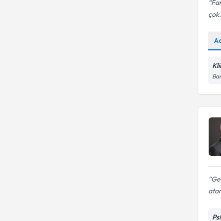
Far
çok.
A
Kl
Bar
Ge
atam
Ps