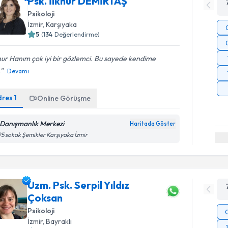
Psk. İlknur DEMİRTAŞ
Psikoloji
İzmir
, Karşıyaka
5
(
134
Değerlendirme)
nur Hanım çok iyi bir gözlemci. Bu sayede kendime
.
Devamı
dres
1
Online Görüşme
 Danışmanlık Merkezi
Haritada Göster
5 sokak Şemikler Karşıyaka İzmir
Uzm. Psk. Serpil Yıldız
Çoksan
Psikoloji
İzmir
, Bayraklı