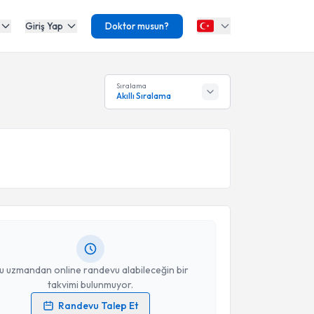
Giriş Yap
Doktor musun?
Sıralama
Akıllı Sıralama
akvimi Talebi
em Kayıkcı
için randevu takvimi talebi oluşturun. Size
 randevu almanız için bir takvim hazırlandığında e-
lgilendireceğiz.
resiniz
u uzmandan online randevu alabileceğin bir
takvimi bulunmuyor.
Randevu Talep Et