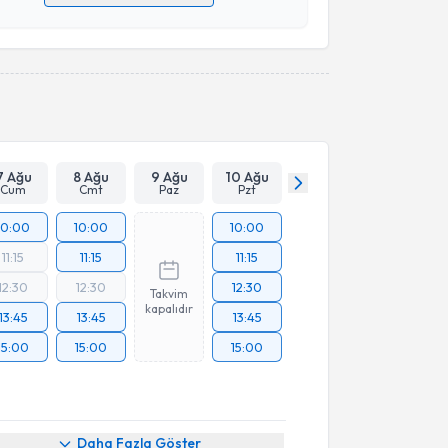
 verilerimin işlenmesine ilişkin
Aydınlatma Metni
'ni
 ve kişisel verilerimin belirtilen kapsamda
esini kabul ediyorum.
Takvim Talebini Gönder
7 Ağu
8 Ağu
9 Ağu
10 Ağu
Cum
Cmt
Paz
Pzt
10:00
10:00
10:00
11:15
11:15
11:15
12:30
12:30
12:30
Takvim
kapalıdır
13:45
13:45
13:45
15:00
15:00
15:00
Daha Fazla Göster