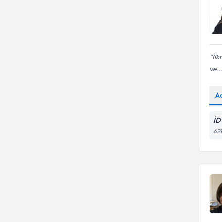
İlk
ve..
A
İD
629