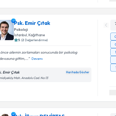
Psk. Emir Çıtak
Psikoloji
İstanbul
, Kağıthane
5
(
2
Değerlendirme)
önce ailemin zorlamaları sonucunda bir psikolog
evusuna gittim,...
Devamı
k. Emir Çıtak
Haritada Göster
idiyeköy Mah. Anadolu Cad. No:13