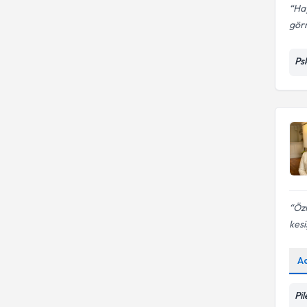
Hay
görm
Ps
Özn
kesiş
A
Pil