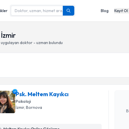
ikler
Blog
Kayıt Ol
 İzmir
uygulayan doktor - uzman bulundu
Randevu T
Psk. Melt
bu uzmandan
posta ile bi
Psk. Meltem Kayıkcı
Psikoloji
E-posta Ad
İzmir
, Bornova
B