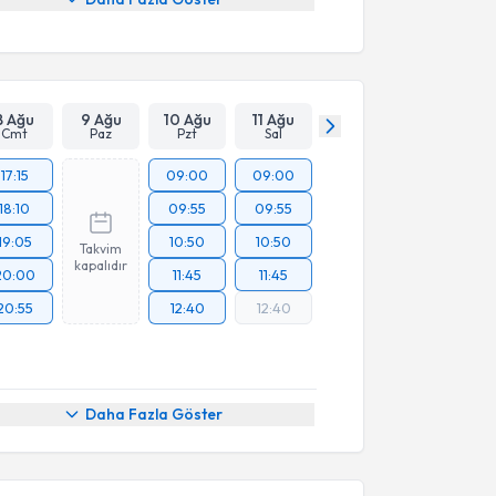
8 Ağu
9 Ağu
10 Ağu
11 Ağu
Cmt
Paz
Pzt
Sal
17:15
09:00
09:00
18:10
09:55
09:55
19:05
10:50
10:50
Takvim
kapalıdır
20:00
11:45
11:45
20:55
12:40
12:40
Daha Fazla Göster