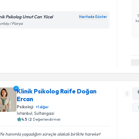
inik Psikolog Umut Can Yücel
Haritada Göster
ka
ırköy / Florya
Klinik Psikolog Raife Doğan
Ercan
Psikoloji
+
1
diğer
İstanbul
, Sultangazi
4.5
(
2
Değerlendirme)
fe hanımla yaşadığım süreçle alakalı birlikte hareket