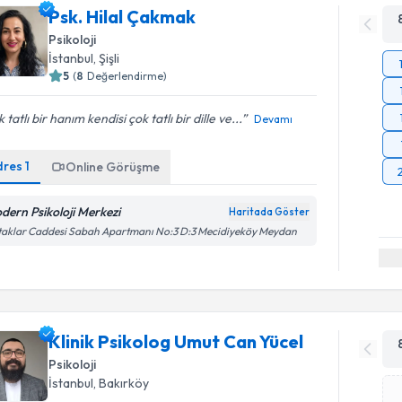
Psk. Hilal Çakmak
Psikoloji
İstanbul
, Şişli
5
(
8
Değerlendirme)
 tatlı bir hanım kendisi çok tatlı bir dille ve...
Devamı
dres
1
Online Görüşme
dern Psikoloji Merkezi
Haritada Göster
aklar Caddesi Sabah Apartmanı No:3 D:3 Mecidiyeköy Meydan
Klinik Psikolog Umut Can Yücel
Psikoloji
İstanbul
, Bakırköy