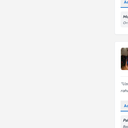
A
Bir Yakınının Kaybı
Mo
Ort
Uzu
rah
A
Psk
Bağ