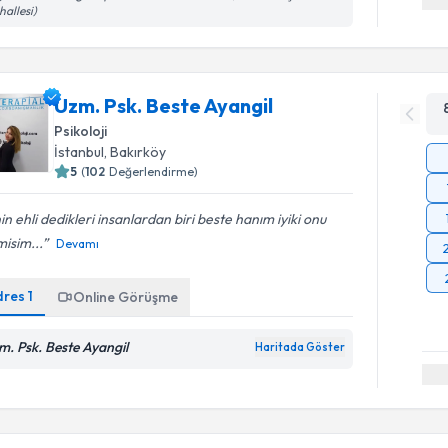
allesi)
Uzm. Psk. Beste Ayangil
Psikoloji
İstanbul
, Bakırköy
5
(
102
Değerlendirme)
nin ehli dedikleri insanlardan biri beste hanım iyiki onu
isim...
Devamı
dres
1
Online Görüşme
m. Psk. Beste Ayangil
Haritada Göster