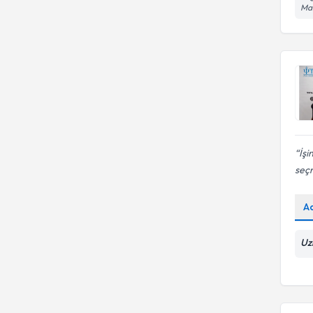
Mah
İşi
seçm
A
Uz