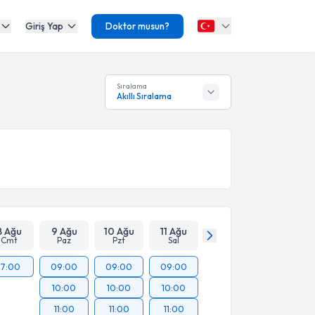
Giriş Yap
Doktor musun?
Sıralama
Akıllı Sıralama
8 Ağu
9 Ağu
10 Ağu
11 Ağu
Cmt
Paz
Pzt
Sal
17:00
09:00
09:00
09:00
10:00
10:00
10:00
11:00
11:00
11:00