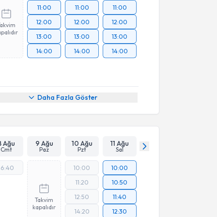
11:00
11:00
11:00
12:00
12:00
12:00
Takvim
palıdır
13:00
13:00
13:00
14:00
14:00
14:00
Daha Fazla Göster
8 Ağu
9 Ağu
10 Ağu
11 Ağu
Cmt
Paz
Pzt
Sal
16:40
10:00
10:00
11:20
10:50
12:50
11:40
Takvim
kapalıdır
14:20
12:30