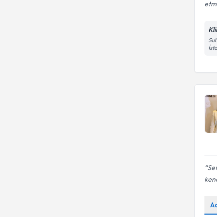
etm
Kl
Sul
İst
Sev
kend
A