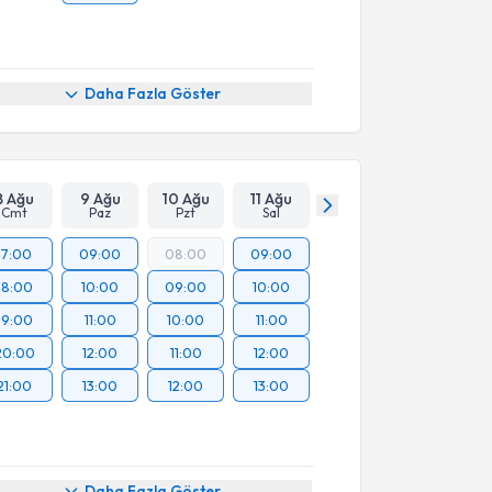
Daha Fazla Göster
8 Ağu
9 Ağu
10 Ağu
11 Ağu
Cmt
Paz
Pzt
Sal
17:00
09:00
08:00
09:00
18:00
10:00
09:00
10:00
19:00
11:00
10:00
11:00
20:00
12:00
11:00
12:00
21:00
13:00
12:00
13:00
Daha Fazla Göster