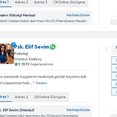
dres
1
Adres
2
Adres
3
Online Görüşme
dern Psikoloji Merkezi
Haritada Göster
aklar Caddesi Sabah Apartmanı No:3 D:3 Mecidiyeköy Meydan
Psk. Elif Sevim
Psikoloji
İstanbul
, Kadıköy
5
(
1575
Değerlendirme)
n zamandır kaygılarım nedeniyle günlük hayatımı bile
at yaşayamaz hale...
Devamı
dres
1
Adres
2
Online Görüşme
. Elif Sevim (İstanbul)
Haritada Göster
dat Caddesi Uğur Apartmanı No:72 Daire:4 (Fenerbahçe