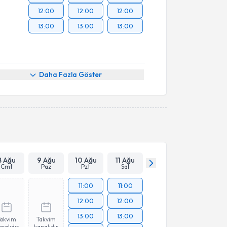
12:00
12:00
12:00
13:00
13:00
13:00
Daha Fazla Göster
8 Ağu
9 Ağu
10 Ağu
11 Ağu
Cmt
Paz
Pzt
Sal
11:00
11:00
12:00
12:00
13:00
13:00
Takvim
Takvim
palıdır
kapalıdır