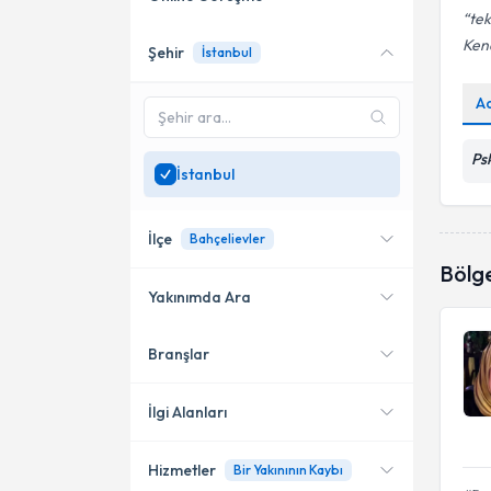
tek
Kend
Şehir
İstanbul
Online danışmanlık sunan
uzmanları göster
A
Sadece
İstanbul
bölgesinde
uzman ara
Ps
İstanbul
İlçe
Bahçelievler
Bölg
Yakınımda Ara
Branşlar
Konumuma yakın uzmanları
Kadıköy
göster
Bakırköy
İlgi Alanları
Şişli
Hizmetler
Bir Yakınının Kaybı
Klinik Psikolog