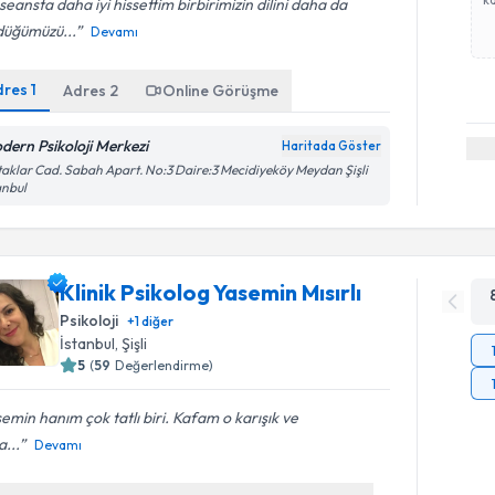
seansta daha iyi hissettim birbirimizin dilini daha da
düğümüzü...
Devamı
dres
1
Adres
2
Online Görüşme
dern Psikoloji Merkezi
Haritada Göster
aklar Cad. Sabah Apart. No:3 Daire:3 Mecidiyeköy Meydan Şişli
anbul
Klinik Psikolog Yasemin Mısırlı
Psikoloji
+
1
diğer
İstanbul
, Şişli
5
(
59
Değerlendirme)
emin hanım çok tatlı biri. Kafam o karışık ve
...
Devamı