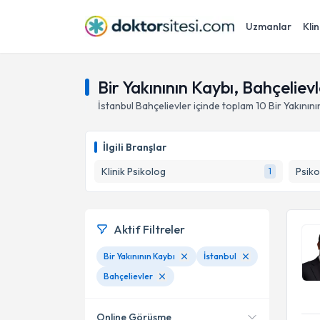
Uzmanlar
Klin
Bir Yakınının Kaybı, Bahçelievl
İstanbul
Bahçelievler
içinde toplam
10
Bir Yakınını
İlgili Branşlar
Klinik Psikolog
Psiko
1
Aktif Filtreler
Bir Yakınının Kaybı
İstanbul
Bahçelievler
Online Görüşme