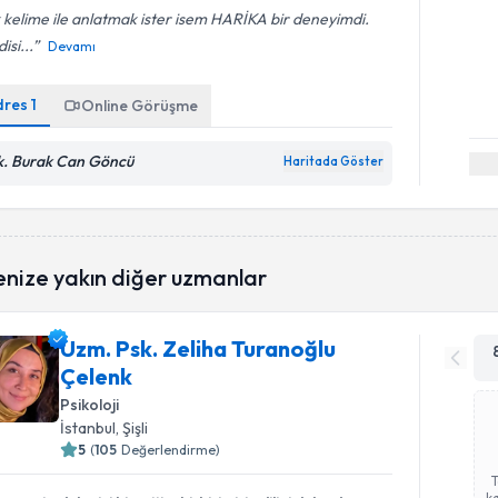
 kelime ile anlatmak ister isem HARİKA bir deneyimdi.
isi...
Devamı
dres
1
Online Görüşme
k. Burak Can Göncü
Haritada Göster
enize yakın diğer uzmanlar
Uzm. Psk. Zeliha Turanoğlu
Çelenk
Psikoloji
İstanbul
, Şişli
5
(
105
Değerlendirme)
ka