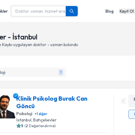
ikler
Blog
Kayıt Ol
er - İstanbul
n Kaybı
uygulayan doktor - uzman bulundu
loji
1
Klinik Psikolog Burak Can
Göncü
Psikoloji
+
1
diğer
İstanbul
, Bahçelievler
5
(
2
Değerlendirme)