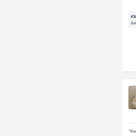
Kl
Bak
Rai