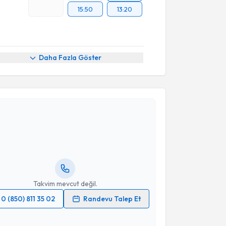
15:50
13:20
Daha Fazla Göster
Takvimi Talebi
ikolog Ayşe Sena Sarıdoğan Öztürk
için randevu
ebi oluşturun. Size bu uzmandan randevu almanız için
hazırlandığında e-posta ile bilgilendireceğiz.
resiniz
Takvim mevcut değil.
0 (850) 811 35 02
Randevu Talep Et
 verilerimin işlenmesine ilişkin
Aydınlatma Metni
'ni
 ve kişisel verilerimin belirtilen kapsamda