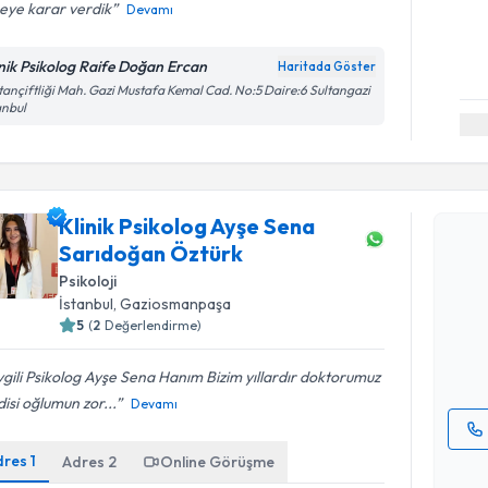
eye karar verdik
Devamı
inik Psikolog Raife Doğan Ercan
Haritada Göster
tançiftliği Mah. Gazi Mustafa Kemal Cad. No:5 Daire:6 Sultangazi
anbul
Randevu 
Klinik Psikolog Ayşe Sena
Sarıdoğan Öztürk
Klinik Ps
Psikoloji
takvimi tal
İstanbul
, Gaziosmanpaşa
bir takvim 
5
(
2
Değerlendirme)
E-posta Ad
gili Psikolog Ayşe Sena Hanım Bizim yıllardır doktorumuz
isi oğlumun zor...
Devamı
dres
1
Adres
2
Online Görüşme
Kişisel
okudum