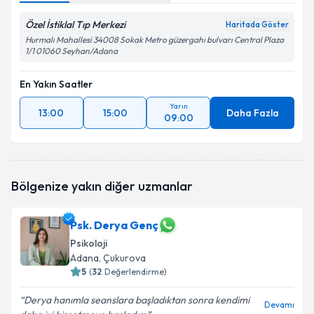
Özel İstiklal Tıp Merkezi
Haritada Göster
Hurmalı Mahallesi 34008 Sokak Metro güzergahı bulvarı Central Plaza
1/1 01060 Seyhan/Adana
En Yakın Saatler
Yarın
13:00
15:00
Daha Fazla
09:00
Bölgenize yakın diğer uzmanlar
Psk. Derya Genç
Psikoloji
Adana
, Çukurova
5
(
32
Değerlendirme)
Derya hanımla seanslara başladıktan sonra kendimi
Devamı