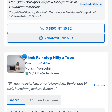
Dönüşüm Psikolojik Gelişim & Danışmanlık ve
Haritada Göster
Psikodrama Merkezi
Turgut Özal Bulvarı, Yurt Mah. Dermancan Tıp Merkezi Kavşağı, Ali
Yıldırım Apt kat 1 Daire 1
0 (850) 811 55 82
Randevu Takvimi Talebi
Randevu Talep Et
Klinik Psikolog Ayça Yıldırım
için randevu takvimi
talebi oluşturun. Size bu uzmandan randevu almanız
Klinik Psikolog Hülya Topal
için bir takvim hazırlandığında e-posta ile
bilgilendireceğiz.
Psikoloji
+
2
diğer
Mersin
, Yenişehir
E-posta Adresiniz
5
(
39
Değerlendirme)
Bir takım şeyleri kafama takıyordum. Bunlardan bir
Devamı
türlü kurtulamıyordum. Bunun...
Kişisel verilerimin işlenmesine ilişkin
Aydınlatma
Adres
1
Online Görüşme
Metni
'ni okudum ve kişisel verilerimin belirtilen
kapsamda işlenmesini kabul ediyorum.