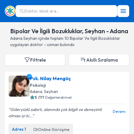
Doktor, klinik ara...
Bipolar Ve İlgili Bozukluklar, Seyhan - Adana
Adana
Seyhan
içinde toplam
10
Bipolar Ve İlgili Bozukluklar
uygulayan doktor - uzman bulundu
Filtrele
Akıllı Sıralama
Psk. Nilay Mengüç
Psikoloji
Adana
, Seyhan
5
(
171
Değerlendirme)
Güleryüzlü sabırlı, alanında çok bilgili ve deneyimli
Devamı
olması iyi ki...
Adres
1
Online Görüşme