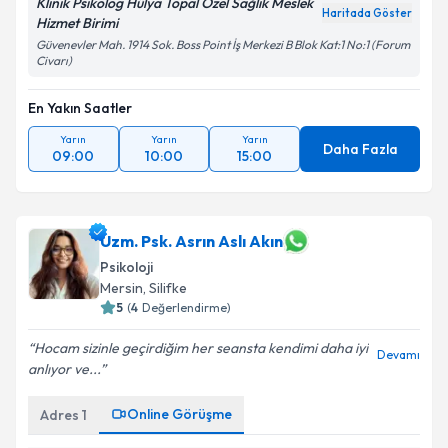
Klinik Psikolog Hülya Topal Özel Sağlık Meslek
Haritada Göster
Hizmet Birimi
Takvim Talebini Gönder
Güvenevler Mah. 1914 Sok. Boss Point İş Merkezi B Blok Kat:1 No:1 (Forum
Civarı)
En Yakın Saatler
Yarın
Yarın
Yarın
Daha Fazla
09:00
10:00
15:00
Uzm. Psk. Asrın Aslı Akın
Psikoloji
Mersin
, Silifke
5
(
4
Değerlendirme)
Hocam sizinle geçirdiğim her seansta kendimi daha iyi
Devamı
anlıyor ve...
Online Görüşme
Adres
1