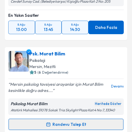
Cevdet Sunay Cad. (Belediye karşısı) Kişioğlu Plaza Kat: 2 No: 205
En Yakın Saatler
8 Ağu
8 Ağu
8 Ağu
Daha Fazla
13:00
13:45
14:30
Psk. Murat Bilim
Psikoloji
Mersin
, Mezitli
5
(
6
Değerlendirme)
Mersin psikolog tavsiyesi arayanlar için Murat Bilim
Devamı
kesinlikle doğru adres....
Psikolog Murat Bilim
Haritada Göster
Atatürk Mahallesi 31078 Sokak Tria Skylight Plaza Kat:4 No:7, 33340
Randevu Talep Et
Randevu Takvimi Talebi