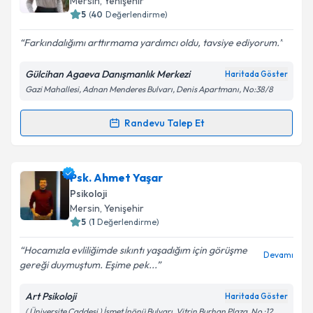
Mersin
, Yenişehir
5
(
40
Değerlendirme)
E-posta Adresiniz
Farkındalığımı arttırmama yardımcı oldu, tavsiye ediyorum.
Gülcihan Agaeva Danışmanlık Merkezi
Haritada Göster
Gazi Mahallesi, Adnan Menderes Bulvarı, Denis Apartmanı, No:38/8
Kişisel verilerimin işlenmesine ilişkin
Aydınlatma
Metni
'ni okudum ve kişisel verilerimin belirtilen
kapsamda işlenmesini kabul ediyorum.
Randevu Talep Et
Randevu Takvimi Talebi
Takvim Talebini Gönder
Klinik Psikolog Gülcihan Agaeva
için randevu
Psk. Ahmet Yaşar
takvimi talebi oluşturun. Size bu uzmandan randevu
Psikoloji
almanız için bir takvim hazırlandığında e-posta ile
Mersin
, Yenişehir
bilgilendireceğiz.
5
(
1
Değerlendirme)
E-posta Adresiniz
Hocamızla evliliğimde sıkıntı yaşadığım için görüşme
Devamı
gereği duymuştum. Eşime pek...
Art Psikoloji
Haritada Göster
( Üniversite Caddesi ) İsmet İnönü Bulvarı, Vitrin Burhan Plaza, No :12.