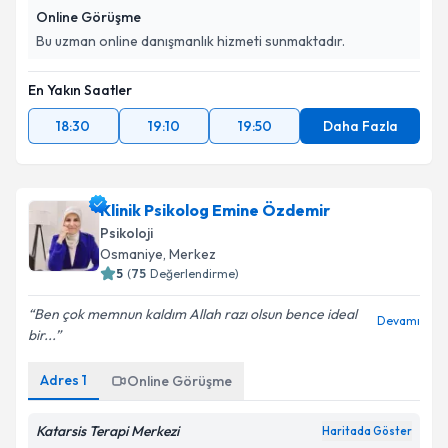
Online Görüşme
Bu uzman online danışmanlık hizmeti sunmaktadır.
En Yakın Saatler
18:30
19:10
19:50
Daha Fazla
Klinik Psikolog Emine Özdemir
Psikoloji
Osmaniye
, Merkez
5
(
75
Değerlendirme)
Ben çok memnun kaldım Allah razı olsun bence ideal
Devamı
bir...
Adres
1
Online Görüşme
Katarsis Terapi Merkezi
Haritada Göster