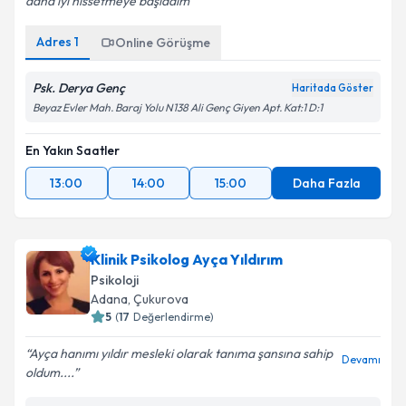
daha iyi hissetmeye başladım
Adres
1
Online Görüşme
Psk. Derya Genç
Haritada Göster
Beyaz Evler Mah. Baraj Yolu N138 Ali Genç Giyen Apt. Kat:1 D:1
En Yakın Saatler
13:00
14:00
15:00
Daha Fazla
Klinik Psikolog Ayça Yıldırım
Psikoloji
Adana
, Çukurova
5
(
17
Değerlendirme)
Ayça hanımı yıldır mesleki olarak tanıma şansına sahip
Devamı
oldum....