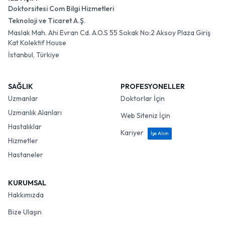
Doktorsitesi Com Bilgi Hizmetleri
Teknoloji ve Ticaret A.Ş.
Maslak Mah. Ahi Evran Cd. A.O.S 55 Sokak No:2 Aksoy Plaza Giriş
Kat Kolektif House
İstanbul, Türkiye
SAĞLIK
PROFESYONELLER
Uzmanlar
Doktorlar İçin
Uzmanlık Alanları
Web Siteniz İçin
Hastalıklar
Kariyer
İşe Alım
Hizmetler
Hastaneler
KURUMSAL
Hakkımızda
Bize Ulaşın