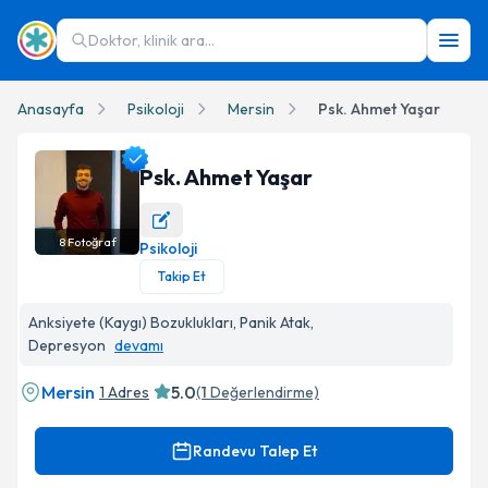
Doktor, klinik ara...
Anasayfa
Psikoloji
Mersin
Psk. Ahmet Yaşar
Psk. Ahmet Yaşar
8
Fotoğraf
Psikoloji
Psk. Ahmet Yaşar Profil Fotoğrafı
Takip Et
Anksiyete (Kaygı) Bozuklukları, Panik Atak,
Depresyon
devamı
Mersin
5.0
1 Adres
(
1
Değerlendirme)
Randevu Talep Et