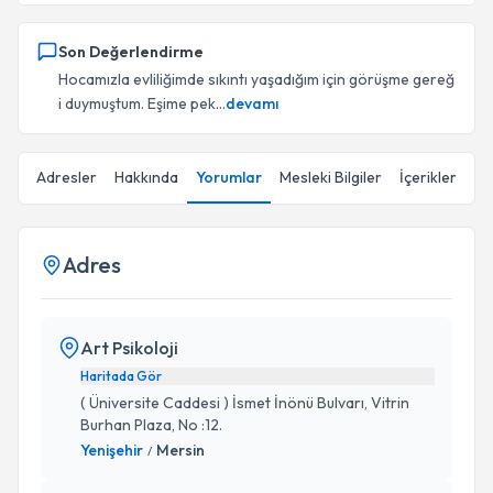
Son Değerlendirme
Hocamızla evliliğimde sıkıntı yaşadığım için görüşme gereğ
i duymuştum. Eşime pek...
devamı
Adresler
Hakkında
Yorumlar
Mesleki Bilgiler
İçerikler
Adres
Art Psikoloji
Haritada Gör
( Üniversite Caddesi ) İsmet İnönü Bulvarı, Vitrin
Burhan Plaza, No :12.
Yenişehir
Mersin
/