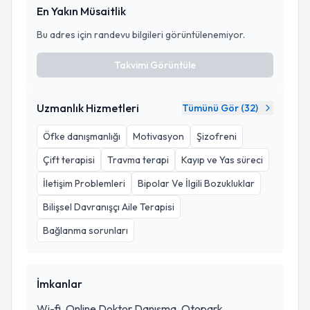
En Yakın Müsaitlik
Bu adres için randevu bilgileri görüntülenemiyor.
Takvimi Görüntüle
Uzmanlık Hizmetleri
Tümünü Gör (
32
)
Öfke danışmanlığı
Motivasyon
Şizofreni
Çift terapisi
Travma terapi
Kayıp ve Yas süreci
İletişim Problemleri
Bipolar Ve İlgili Bozukluklar
Bilişsel Davranışçı Aile Terapisi
Bağlanma sorunları
İmkanlar
Wi-fi, Online Doktor Danışma, Otopark