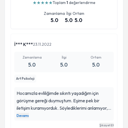
★
★
★
★
★
Toplam
1
değerlendirme
Zamanlama
İlgi
Ortam
5.0
5.0
5.0
İ*** K***
23.11.2022
Zamanlama
İlgi
Ortam
5.0
5.0
5.0
Art Psikoloji
Hocamızla evliliğimde sıkıntı yaşadığım için
görüşme gereği duymuştum. Eşime pek bir
iletişim kuramıyorduk. Söylediklerimi anlamıyor,
bildiklerini okuyor, anlamak istemiyor ve hep aynı
Devamı
şekilde devam ediyordu. Sanki beni duymuyordu.
Şikayet Et