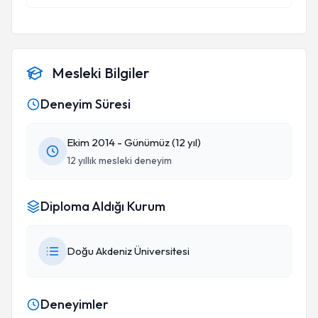
Tavır koyuyordum anlamıyordu, ayrılma yoluna
gidiyordum yine olmuyordu.Barışıyorduk ve hep
aynı noktaya dönüyorduk. Bunun üzerine Ahmet
Bey'le görüştük ve şu anda geldiğimiz nokta beni
Mesleki Bilgiler
anlamaya başlaması. En azından söylediklerimi
duyuyor artık ve kendince beni kırmadan
Deneyim Süresi
incitmeden bir şeyleri yapmaya çalışıyor. Bu
anlamda ikimiz de orta yolu bulmaya çalışarak
Ekim 2014 - Günümüz (12 yıl)
ilerliyoruz. Ahmet Hoca'nın da verdiği destekten
12 yıllık mesleki deneyim
çok memnunuz, şu anlık iyi gidiyor tüm sürecimiz
Diploma Aldığı Kurum
Doğu Akdeniz Üniversitesi
Deneyimler