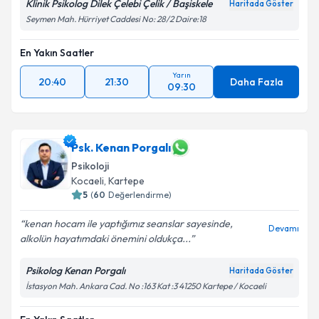
Klinik Psikolog Dilek Çelebi Çelik / Başiskele
Haritada Göster
Seymen Mah. Hürriyet Caddesi No: 28/2 Daire:18
En Yakın Saatler
Yarın
20:40
21:30
Daha Fazla
09:30
Psk. Kenan Porgalı
Psikoloji
Kocaeli
, Kartepe
5
(
60
Değerlendirme)
kenan hocam ile yaptığımız seanslar sayesinde,
Devamı
alkolün hayatımdaki önemini oldukça...
Psikolog Kenan Porgalı
Haritada Göster
İstasyon Mah. Ankara Cad. No :163 Kat :3 41250 Kartepe / Kocaeli