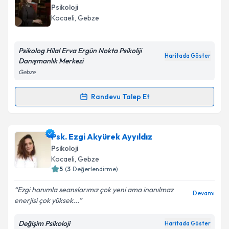
oluşturun. Size bu uzmandan randevu almanız için bir
Psikoloji
takvim hazırlandığında e-posta ile bilgilendireceğiz.
Kocaeli
, Gebze
E-posta Adresiniz
Psikolog Hilal Erva Ergün Nokta Psikoliji
Haritada Göster
Danışmanlık Merkezi
Gebze
Kişisel verilerimin işlenmesine ilişkin
Aydınlatma
Metni
'ni okudum ve kişisel verilerimin belirtilen
Randevu Talep Et
Randevu Takvimi Talebi
kapsamda işlenmesini kabul ediyorum.
Psk. Hilal Erva Ergün
için randevu takvimi talebi
Psk. Ezgi Akyürek Ayyıldız
Takvim Talebini Gönder
oluşturun. Size bu uzmandan randevu almanız için bir
Psikoloji
takvim hazırlandığında e-posta ile bilgilendireceğiz.
Kocaeli
, Gebze
5
(
3
Değerlendirme)
E-posta Adresiniz
Ezgi hanımla seanslarımız çok yeni ama inanılmaz
Devamı
enerjisi çok yüksek...
Değişim Psikoloji
Haritada Göster
Kişisel verilerimin işlenmesine ilişkin
Aydınlatma