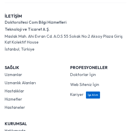
İLETİŞİM
Doktorsitesi Com Bilgi Hizmetleri
Teknoloji ve Ticaret A.Ş.
Maslak Mah. Ahi Evran Cd. A.O.S 55 Sokak No:2 Aksoy Plaza Giriş
Kat Kolektif House
İstanbul, Türkiye
SAĞLIK
PROFESYONELLER
Uzmanlar
Doktorlar İçin
Uzmanlık Alanları
Web Siteniz İçin
Hastalıklar
Kariyer
İşe Alım
Hizmetler
Hastaneler
KURUMSAL
Hakkımızda