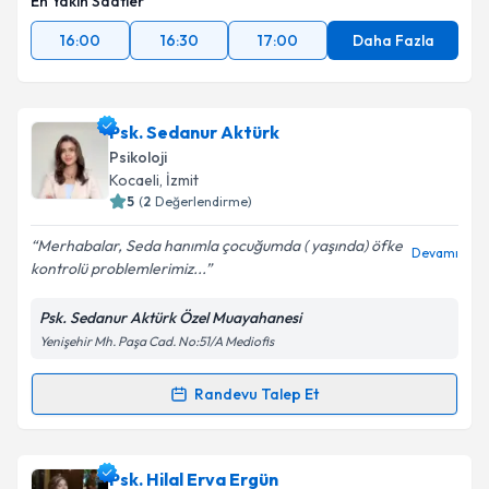
En Yakın Saatler
16:00
16:30
17:00
Daha Fazla
Psk. Sedanur Aktürk
Psikoloji
Kocaeli
, İzmit
5
(
2
Değerlendirme)
Merhabalar, Seda hanımla çocuğumda ( yaşında) öfke
Devamı
kontrolü problemlerimiz...
Psk. Sedanur Aktürk Özel Muayahanesi
Yenişehir Mh. Paşa Cad. No:51/A Mediofis
Randevu Talep Et
Randevu Takvimi Talebi
Psk. Sedanur Aktürk
için randevu takvimi talebi
Psk. Hilal Erva Ergün