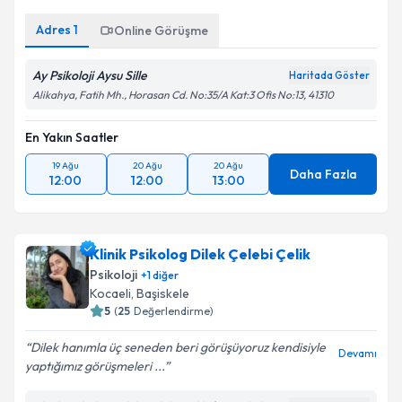
Adres
1
Online Görüşme
Ay Psikoloji Aysu Sille
Haritada Göster
Alikahya, Fatih Mh., Horasan Cd. No:35/A Kat:3 Ofis No:13, 41310
En Yakın Saatler
19 Ağu
20 Ağu
20 Ağu
Daha Fazla
12:00
12:00
13:00
Klinik Psikolog Dilek Çelebi Çelik
Psikoloji
+
1
diğer
Kocaeli
, Başiskele
5
(
25
Değerlendirme)
Dilek hanımla üç seneden beri görüşüyoruz kendisiyle
Devamı
yaptığımız görüşmeleri ...