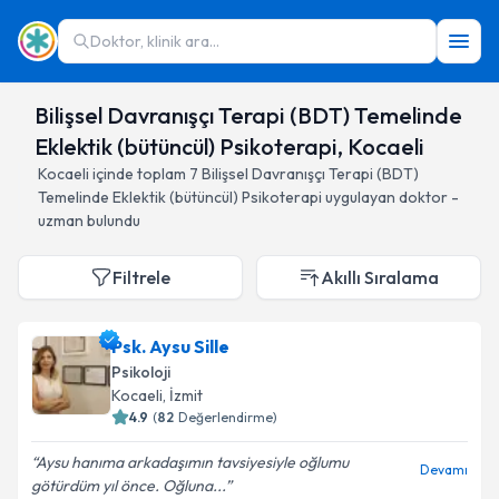
Doktor, klinik ara...
Bilişsel Davranışçı Terapi (BDT) Temelinde
Eklektik (bütüncül) Psikoterapi, Kocaeli
Kocaeli
içinde toplam
7
Bilişsel Davranışçı Terapi (BDT)
Temelinde Eklektik (bütüncül) Psikoterapi
uygulayan doktor -
uzman bulundu
Filtrele
Akıllı Sıralama
Psk. Aysu Sille
Psikoloji
Kocaeli
, İzmit
4.9
(
82
Değerlendirme)
Aysu hanıma arkadaşımın tavsiyesiyle oğlumu
Devamı
götürdüm yıl önce. Oğluna...