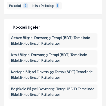
Psikoloji
Klinik Psikolog
7
1
E-posta Adresiniz
Kocaeli İlçeleri
Kişisel verilerimin işlenmesine ilişkin
Aydınlatma
Gebze
Bilişsel Davranışçı Terapi (BDT) Temelinde
Metni
'ni okudum ve kişisel verilerimin belirtilen
kapsamda işlenmesini kabul ediyorum.
Eklektik (bütüncül) Psikoterapi
İzmit
Bilişsel Davranışçı Terapi (BDT) Temelinde
Takvim Talebini Gönder
Eklektik (bütüncül) Psikoterapi
Kartepe
Bilişsel Davranışçı Terapi (BDT) Temelinde
Eklektik (bütüncül) Psikoterapi
Başiskele
Bilişsel Davranışçı Terapi (BDT) Temelinde
Eklektik (bütüncül) Psikoterapi