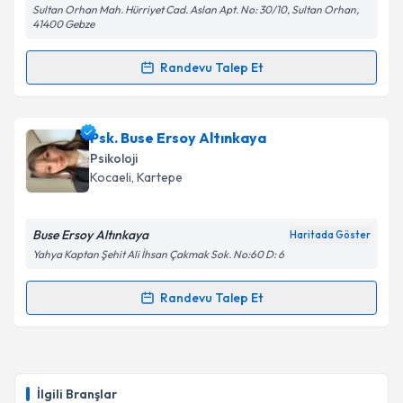
Sultan Orhan Mah. Hürriyet Cad. Aslan Apt. No: 30/10, Sultan Orhan,
Metni
'ni okudum ve kişisel verilerimin belirtilen
41400 Gebze
kapsamda işlenmesini kabul ediyorum.
Randevu Talep Et
Randevu Takvimi Talebi
Takvim Talebini Gönder
Psk. Ezgi Akyürek Ayyıldız
için randevu takvimi talebi
Psk. Buse Ersoy Altınkaya
oluşturun. Size bu uzmandan randevu almanız için bir
Psikoloji
takvim hazırlandığında e-posta ile bilgilendireceğiz.
Kocaeli
, Kartepe
E-posta Adresiniz
Buse Ersoy Altınkaya
Haritada Göster
Yahya Kaptan Şehit Ali İhsan Çakmak Sok. No:60 D: 6
Kişisel verilerimin işlenmesine ilişkin
Aydınlatma
Randevu Talep Et
Randevu Takvimi Talebi
Metni
'ni okudum ve kişisel verilerimin belirtilen
kapsamda işlenmesini kabul ediyorum.
Psk. Buse Ersoy Altınkaya
için randevu takvimi talebi
oluşturun. Size bu uzmandan randevu almanız için bir
Takvim Talebini Gönder
İlgili Branşlar
takvim hazırlandığında e-posta ile bilgilendireceğiz.