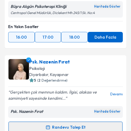
Büşra Akgün Psikoterapi Kliniği
Haritada Göster
Centropol Genel Müdürlük, Diclekent Mh 245/1 Sk. No:4
En Yakın Saatler
16:00
17:00
18:00
Daha Fazla
Psk. Nazenin Fırat
Psikoloji
Diyarbakır
, Kayapınar
5
(
2
Değerlendirme)
Gerçekten çok memnun kaldım. İlgisi, alakası ve
Devamı
samimiyeti sayesinde kendimi...
Psk. Nazenin Fırat
Haritada Göster
Randevu Talep Et
Randevu Takvimi Talebi