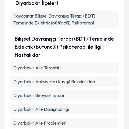
Diyarbakır İlçeleri
Kayapınar
Kişisel verilerimin işlenmesine ilişkin
Bilişsel Davranışçı Terapi (BDT)
Aydınlatma
Metni
'ni okudum ve kişisel verilerimin belirtilen
Temelinde Eklektik (bütüncül) Psikoterapi
kapsamda işlenmesini kabul ediyorum.
Bilişsel Davranışçı Terapi (BDT) Temelinde
Takvim Talebini Gönder
Eklektik (bütüncül) Psikoterapi ile İlgili
Hastalıklar
Diyarbakır Aile Terapisi
Diyarbakır Anksiyete (Kaygı) Bozuklukları
Diyarbakır Bireysel Terapi
Diyarbakır Aile Danışmanlığı
Diyarbakır Aile Problemleri