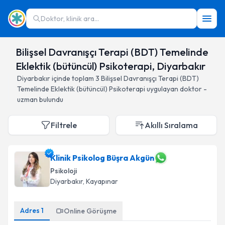
Doktor, klinik ara...
Bilişsel Davranışçı Terapi (BDT) Temelinde
Eklektik (bütüncül) Psikoterapi, Diyarbakır
Diyarbakır
içinde toplam
3
Bilişsel Davranışçı Terapi (BDT)
Temelinde Eklektik (bütüncül) Psikoterapi
uygulayan doktor -
uzman bulundu
Filtrele
Akıllı Sıralama
Klinik Psikolog Büşra Akgün
Psikoloji
Diyarbakır
, Kayapınar
Adres
1
Online Görüşme