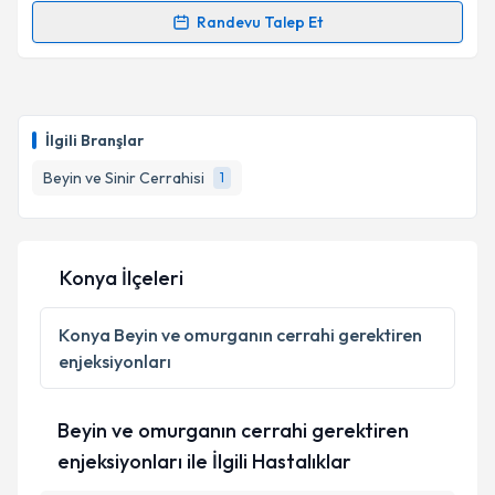
Randevu Talep Et
Randevu Takvimi Talebi
Op. Dr. Kadir Altaş
için randevu takvimi talebi
oluşturun. Size bu uzmandan randevu almanız için bir
İlgili Branşlar
takvim hazırlandığında e-posta ile bilgilendireceğiz.
Beyin ve Sinir Cerrahisi
1
E-posta Adresiniz
Konya İlçeleri
Kişisel verilerimin işlenmesine ilişkin
Aydınlatma
Metni
'ni okudum ve kişisel verilerimin belirtilen
Konya
Beyin ve omurganın cerrahi gerektiren
kapsamda işlenmesini kabul ediyorum.
enjeksiyonları
Takvim Talebini Gönder
Beyin ve omurganın cerrahi gerektiren
enjeksiyonları ile İlgili Hastalıklar