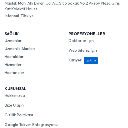
Maslak Mah. Ahi Evran Cd. A.O.S 55 Sokak No:2 Aksoy Plaza Giriş
Kat Kolektif House
İstanbul, Türkiye
SAĞLIK
PROFESYONELLER
Uzmanlar
Doktorlar İçin
Uzmanlık Alanları
Web Siteniz İçin
Hastalıklar
Kariyer
İşe Alım
Hizmetler
Hastaneler
KURUMSAL
Hakkımızda
Bize Ulaşın
Gizlilik Politikası
Google Takvim Entegrasyonu