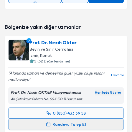
Bölgenize yakın diğer uzmanlar
Prof. Dr. Nezih Oktar
Beyin ve Sinir Cerrahisi
İzmir
, Konak
5
(
52
Değerlendirme)
Alanında uzman ve deneyimli güler yüzlü oluşu insanı
Devamı
mutlu ediyo
Prof. Dr. Nezih OKTAR Muayenehanesi
Haritada Göster
Ali Çetinkaya Bulvarı No: 66 K:3 D:11 Havuz Apt.
0 (850) 433 39 58
Randevu Takvimi Talebi
Randevu Talep Et