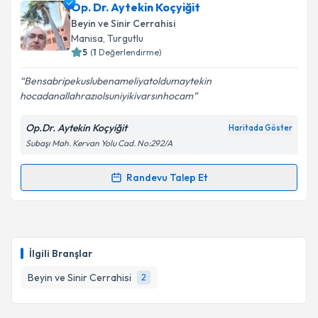
Op. Dr. Aytekin Koçyiğit
takvim hazırlandığında e-posta ile bilgilendireceğiz.
Beyin ve Sinir Cerrahisi
E-posta Adresiniz
Manisa
, Turgutlu
5
(
1
Değerlendirme)
Bensabripekuslubenameliyatoldumaytekin
hocadanallahrazıolsuniyikivarsınhocam
Kişisel verilerimin işlenmesine ilişkin
Aydınlatma
Metni
'ni okudum ve kişisel verilerimin belirtilen
Op.Dr. Aytekin Koçyiğit
Haritada Göster
kapsamda işlenmesini kabul ediyorum.
Subaşı Mah. Kervan Yolu Cad. No:292/A
Takvim Talebini Gönder
Randevu Talep Et
Randevu Takvimi Talebi
Op. Dr. Aytekin Koçyiğit
için randevu takvimi talebi
oluşturun. Size bu uzmandan randevu almanız için bir
İlgili Branşlar
takvim hazırlandığında e-posta ile bilgilendireceğiz.
Beyin ve Sinir Cerrahisi
2
E-posta Adresiniz