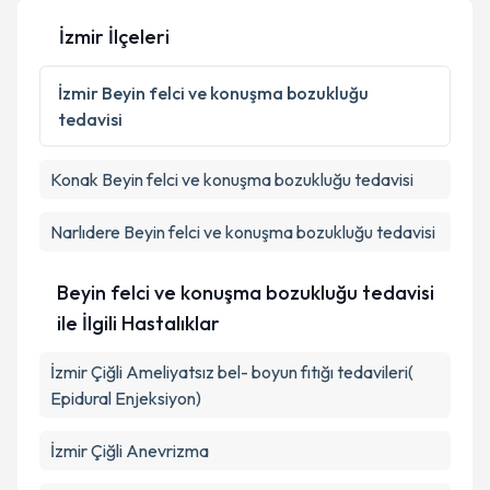
İzmir İlçeleri
Kişisel verilerimin işlenmesine ilişkin
Aydınlatma
Metni
'ni okudum ve kişisel verilerimin belirtilen
İzmir
Beyin felci ve konuşma bozukluğu
kapsamda işlenmesini kabul ediyorum.
tedavisi
Takvim Talebini Gönder
Konak
Beyin felci ve konuşma bozukluğu tedavisi
Narlıdere
Beyin felci ve konuşma bozukluğu tedavisi
Beyin felci ve konuşma bozukluğu tedavisi
ile İlgili Hastalıklar
İzmir Çiğli Ameliyatsız bel- boyun fıtığı tedavileri(
Epidural Enjeksiyon)
İzmir Çiğli Anevrizma