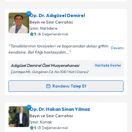
Prof. Dr. Nezih Oktar
için randevu takvimi talebi
oluşturun. Size bu uzmandan randevu almanız için bir
Op. Dr. Adıgüzel Demirel
takvim hazırlandığında e-posta ile bilgilendireceğiz.
Beyin ve Sinir Cerrahisi
E-posta Adresiniz
İzmir
, Narlıdere
5
(
6
Değerlendirme)
Tanıdıklarımın tavsiyeleri ve başarısından dolayı gittim
Devamı
kendisine. Bel fıtığı hastasıydım...
Kişisel verilerimin işlenmesine ilişkin
Aydınlatma
Metni
'ni okudum ve kişisel verilerimin belirtilen
Adıgüzel Demirel Özel Muayenehanesi
Haritada Göster
kapsamda işlenmesini kabul ediyorum.
Çamtepe Mh. Güngören Cd. No:108/1 Kat:1 Daire:2
Takvim Talebini Gönder
Randevu Talep Et
Randevu Takvimi Talebi
Op. Dr. Adıgüzel Demirel
için randevu takvimi talebi
Op. Dr. Hakan Sinan Yılmaz
oluşturun. Size bu uzmandan randevu almanız için bir
Beyin ve Sinir Cerrahisi
takvim hazırlandığında e-posta ile bilgilendireceğiz.
İzmir
, Konak
5
(
3
Değerlendirme)