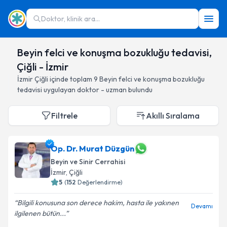
Doktor, klinik ara...
Beyin felci ve konuşma bozukluğu tedavisi,
Çiğli - İzmir
İzmir
Çiğli
içinde toplam
9
Beyin felci ve konuşma bozukluğu
tedavisi
uygulayan doktor - uzman bulundu
Filtrele
Akıllı Sıralama
Op. Dr. Murat Düzgün
Beyin ve Sinir Cerrahisi
İzmir
, Çiğli
5
(
152
Değerlendirme)
Bilgili konusuna son derece hakim, hasta ile yakınen
Devamı
ilgilenen bütün...