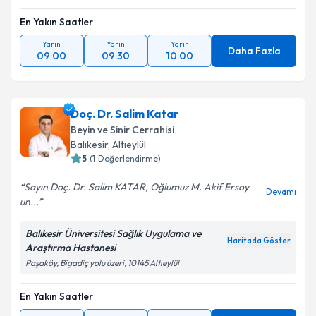
Metni
'ni okudum ve kişisel verilerimin belirtilen
kapsamda işlenmesini kabul ediyorum.
En Yakın Saatler
Yarın
Yarın
Yarın
Daha Fazla
09:00
09:30
10:00
Takvim Talebini Gönder
Doç. Dr. Salim Katar
Beyin ve Sinir Cerrahisi
Balıkesir
, Altıeylül
5
(
1
Değerlendirme)
Sayın Doç. Dr. Salim KATAR, Oğlumuz M. Akif Ersoy
Devamı
un...
Balıkesir Üniversitesi Sağlık Uygulama ve
Haritada Göster
Araştırma Hastanesi
Paşaköy, Bigadiç yolu üzeri, 10145 Altıeylül
En Yakın Saatler