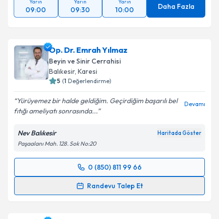
Yarın
Yarın
Yarın
Daha Fazla
09:00
09:30
10:00
Op. Dr. Emrah Yılmaz
Beyin ve Sinir Cerrahisi
Balıkesir
, Karesi
5
(
1
Değerlendirme)
Yürüyemez bir halde geldiğim. Geçirdiğim başarılı bel
Devamı
fıtığı ameliyatı sonrasında...
Nev Balıkesir
Haritada Göster
Paşaalanı Mah. 128. Sok No:20
0 (850) 811 99 66
Randevu Takvimi Talebi
Randevu Talep Et
Op. Dr. Emrah Yılmaz
için randevu takvimi talebi
oluşturun. Size bu uzmandan randevu almanız için bir