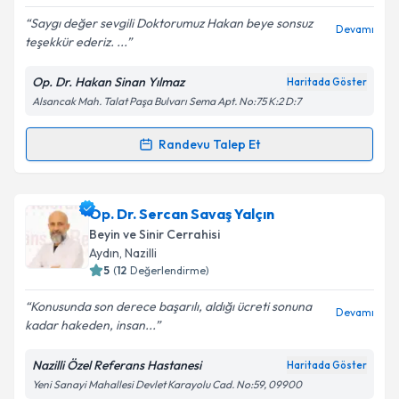
E-posta Adresiniz
Saygı değer sevgili Doktorumuz Hakan beye sonsuz
Devamı
teşekkür ederiz. ...
Op. Dr. Hakan Sinan Yılmaz
Haritada Göster
Kişisel verilerimin işlenmesine ilişkin
Aydınlatma
Alsancak Mah. Talat Paşa Bulvarı Sema Apt. No:75 K:2 D:7
Metni
'ni okudum ve kişisel verilerimin belirtilen
kapsamda işlenmesini kabul ediyorum.
Randevu Talep Et
Randevu Takvimi Talebi
Takvim Talebini Gönder
Op. Dr. Hakan Sinan Yılmaz
için randevu takvimi
Op. Dr. Sercan Savaş Yalçın
talebi oluşturun. Size bu uzmandan randevu almanız
Beyin ve Sinir Cerrahisi
için bir takvim hazırlandığında e-posta ile
Aydın
, Nazilli
bilgilendireceğiz.
5
(
12
Değerlendirme)
E-posta Adresiniz
Konusunda son derece başarılı, aldığı ücreti sonuna
Devamı
kadar hakeden, insan...
Nazilli Özel Referans Hastanesi
Haritada Göster
Yeni Sanayi Mahallesi Devlet Karayolu Cad. No:59, 09900
Kişisel verilerimin işlenmesine ilişkin
Aydınlatma