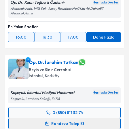
Op. Dr. Kaan Tuğberk Özdemir
Haritada Göster
Alsancak Mah. 1476 Sok. Aksoy Rezidans No:2 Kat :16 Daire:57
Alsancak/İzmir
En Yakın Saatler
16:00
16:30
17:00
Daha Fazla
Op. Dr. İbrahim Tutkan
Beyin ve Sinir Cerrahisi
İstanbul
, Kadıköy
Koşuyolu İstanbul Medipol Hastanesi
Haritada Göster
Koşuyolu, Lambacı Sokağı, 34718
0 (850) 811 32 74
Randevu Takvimi Talebi
Randevu Talep Et