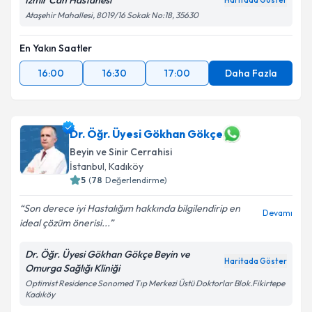
İzmir Can Hastanesi
Haritada Göster
Takvim Talebini Gönder
Ataşehir Mahallesi, 8019/16 Sokak No:18, 35630
En Yakın Saatler
16:00
16:30
17:00
Daha Fazla
Dr. Öğr. Üyesi Gökhan Gökçe
Beyin ve Sinir Cerrahisi
İstanbul
, Kadıköy
5
(
78
Değerlendirme)
Son derece iyi Hastalığım hakkında bilgilendirip en
Devamı
ideal çözüm önerisi...
Dr. Öğr. Üyesi Gökhan Gökçe Beyin ve
Haritada Göster
Omurga Sağlığı Kliniği
Optimist Residence Sonomed Tıp Merkezi Üstü Doktorlar Blok.Fikirtepe
Kadıköy