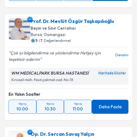
Prof. Dr. Mevlüt Özgür Taşkapılıoğlu
Beyin ve Sinir Cerrahisi
Bursa
, Osmangazi
5
(
7
Değerlendirme)
Çok iyi bilgilendirme ve yönlendirme Hetşey için
Devamı
teşekkür ederim
WM MEDİCALPARK BURSA HASTANESİ
Haritada Göster
Kırcaali mah. Fevzi çakmak cad. No:76
En Yakın Saatler
Yarın
Yarın
Yarın
Daha Fazla
10:00
10:30
11:00
Op. Dr. Sercan Savaş Yalçın