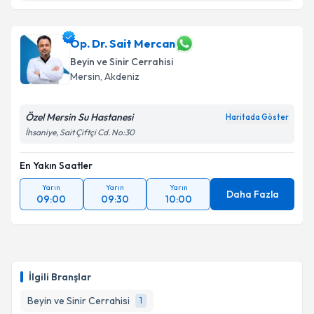
Op. Dr. İbrahim Tutkan
için randevu takvimi talebi
oluşturun. Size bu uzmandan randevu almanız için bir
takvim hazırlandığında e-posta ile bilgilendireceğiz.
Op. Dr. Sait Mercan
Beyin ve Sinir Cerrahisi
E-posta Adresiniz
Mersin
, Akdeniz
Özel Mersin Su Hastanesi
Haritada Göster
İhsaniye, Sait Çiftçi Cd. No:30
Kişisel verilerimin işlenmesine ilişkin
Aydınlatma
Metni
'ni okudum ve kişisel verilerimin belirtilen
En Yakın Saatler
kapsamda işlenmesini kabul ediyorum.
Yarın
Yarın
Yarın
Daha Fazla
09:00
09:30
10:00
Takvim Talebini Gönder
İlgili Branşlar
Beyin ve Sinir Cerrahisi
1