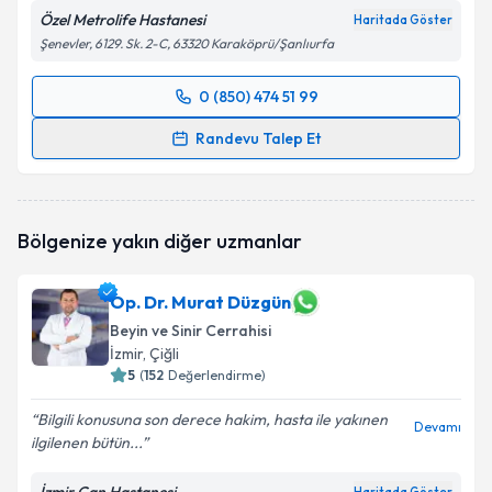
Özel Metrolife Hastanesi
Haritada Göster
Şenevler, 6129. Sk. 2-C, 63320 Karaköprü/Şanlıurfa
0 (850) 474 51 99
Randevu Takvimi Talebi
Randevu Talep Et
Op. Dr. Kadri Burak Ethemoğlu
için randevu takvimi
talebi oluşturun. Size bu uzmandan randevu almanız
için bir takvim hazırlandığında e-posta ile
Bölgenize yakın diğer uzmanlar
bilgilendireceğiz.
E-posta Adresiniz
Op. Dr. Murat Düzgün
Beyin ve Sinir Cerrahisi
İzmir
, Çiğli
5
(
152
Değerlendirme)
Kişisel verilerimin işlenmesine ilişkin
Aydınlatma
Bilgili konusuna son derece hakim, hasta ile yakınen
Metni
'ni okudum ve kişisel verilerimin belirtilen
Devamı
ilgilenen bütün...
kapsamda işlenmesini kabul ediyorum.