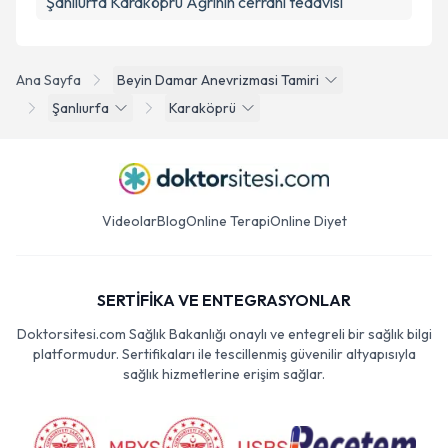
Şanlıurfa Karaköprü Ağrının cerrahi tedavisi
Ana Sayfa
Beyin Damar Anevrizmasi Tamiri
Şanlıurfa
Karaköprü
Videolar
Blog
Online Terapi
Online Diyet
SERTİFİKA VE ENTEGRASYONLAR
Doktorsitesi.com Sağlık Bakanlığı onaylı ve entegreli bir sağlık bilgi
platformudur. Sertifikaları ile tescillenmiş güvenilir altyapısıyla
sağlık hizmetlerine erişim sağlar.