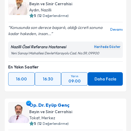
Beyin ve Sinir Cerrahisi
Aydın
, Nazilli
5
(
12
Değerlendirme)
Konusunda son derece başarılı, aldığı ücreti sonuna
Devamı
kadar hakeden, insan...
Nazilli Özel Referans Hastanesi
Haritada Göster
Yeni Sanayi Mahallesi Devlet Karayolu Cad. No:59, 09900
En Yakın Saatler
Yarın
16:00
16:30
Daha Fazla
09:00
Op. Dr. Eyüp Genç
Beyin ve Sinir Cerrahisi
Tokat
, Merkez
5
(
12
Değerlendirme)