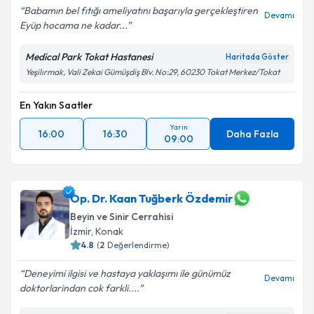
Babamın bel fıtığı ameliyatını başarıyla gerçekleştiren
Devamı
Eyüp hocama ne kadar...
Medical Park Tokat Hastanesi
Haritada Göster
Yeşilırmak, Vali Zekai Gümüşdiş Blv. No:29, 60230 Tokat Merkez/Tokat
En Yakın Saatler
Yarın
16:00
16:30
Daha Fazla
09:00
Op. Dr. Kaan Tuğberk Özdemir
Beyin ve Sinir Cerrahisi
İzmir
, Konak
4.8
(
2
Değerlendirme)
Deneyimi ilgisi ve hastaya yaklaşımı ile günümüz
Devamı
doktorlarindan cok farkli....