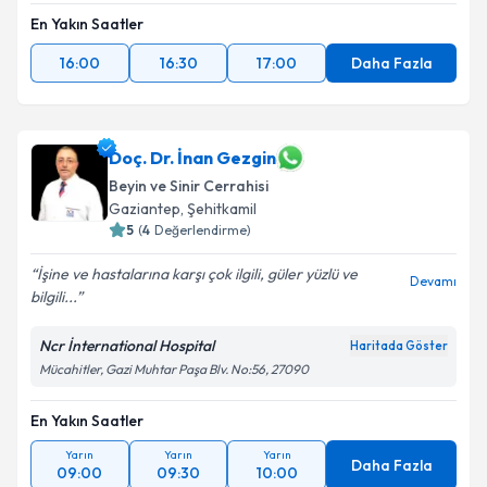
En Yakın Saatler
16:00
16:30
17:00
Daha Fazla
Doç. Dr. İnan Gezgin
Beyin ve Sinir Cerrahisi
Gaziantep
, Şehitkamil
5
(
4
Değerlendirme)
İşine ve hastalarına karşı çok ilgili, güler yüzlü ve
Devamı
bilgili...
Ncr İnternational Hospital
Haritada Göster
Mücahitler, Gazi Muhtar Paşa Blv. No:56, 27090
En Yakın Saatler
Yarın
Yarın
Yarın
Daha Fazla
09:00
09:30
10:00