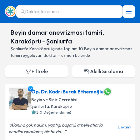
Doktor, klinik ara...
Beyin damar anevrizması tamiri,
Karaköprü - Şanlıurfa
Şanlıurfa
Karaköprü
içinde toplam
10
Beyin damar anevrizması
tamiri
uygulayan doktor - uzman bulundu
Filtrele
Akıllı Sıralama
Op. Dr. Kadri Burak Ethemoğlu
Beyin ve Sinir Cerrahisi
Şanlıurfa
, Karaköprü
5
(
1
Değerlendirme)
Alanına çok hakim, yaptığı başarılı ameliyatlarla
Devamı
kendini ispatlamış bir beyin...