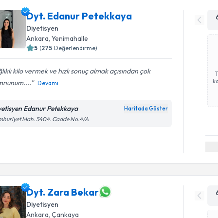
Dyt. Edanur Petekkaya
Diyetisyen
Ankara
, Yenimahalle
5
(
275
Değerlendirme)
lıklı kilo vermek ve hızlı sonuç almak açısından çok
ka
nunum....
Devamı
yetisyen Edanur Petekkaya
Haritada Göster
mhuriyet Mah. 5404. Cadde No:4/A
Dyt. Zara Bekar
Diyetisyen
Ankara
, Çankaya