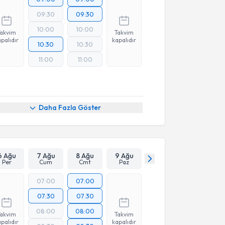
09:30
09:30
10:00
10:00
Takvim
Takvim
palıdır
kapalıdır
10:30
10:30
11:00
11:00
Daha Fazla Göster
6 Ağu
7 Ağu
8 Ağu
9 Ağu
Per
Cum
Cmt
Paz
07:00
07:00
07:30
07:30
08:00
08:00
Takvim
Takvim
palıdır
kapalıdır