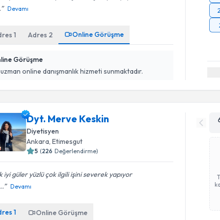
.
Devamı
Online Görüşme
dres
1
Adres
2
line Görüşme
 uzman online danışmanlık hizmeti sunmaktadır.
Dyt. Merve Keskin
Diyetisyen
Ankara
, Etimesgut
5
(
226
Değerlendirme)
 iyi güler yüzlü çok ilgili işini severek yapıyor
ka
..
Devamı
dres
1
Online Görüşme