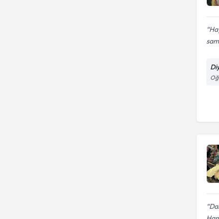
Hay
sami
Di
Oğu
Da
Hanı