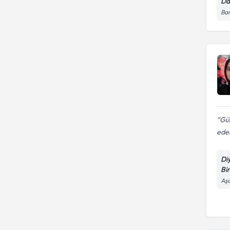
Da
Zayıflama diyetleri
Bar
BAŞKENT ÜNİVERSİTESİ
Başkent Üniversitesi Sağlık
Bilimleri Enstitüsü
Güz
ede
Di
Bi
Aşa