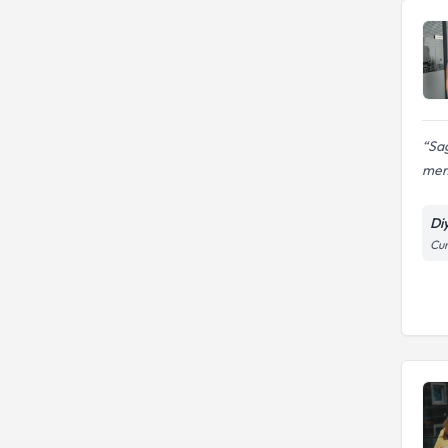
Sağ
mem
Di
Cu