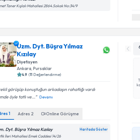
et Taner Kışlalı Mahallesi 2864.Sokak No:34/9
Uzm. Dyt. Büşra Yılmaz
Kızılay
Diyetisyen
Ankara
, Pursaklar
4.9
(
11
Değerlendirme)
ka
ekli görüşüp konuştuğun arkadaşın rahatlığı vardı
mde öyle tatlı ve...
Devamı
dres
1
Adres
2
Online Görüşme
m. Dyt. Büşra Yılmaz Kızılay
Haritada Göster
fik İleri Mahallesi Emek Caddesi 14/26