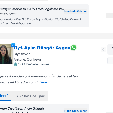
yetisyen Merve KESKİN Özel Sağlık Meslek
Haritada Göster
zmet Birimi
ahan Mahallesi 191. Sokak Soyak Blokları 17655-Ada Damla 2
artmanı No: 4 Eryaman
Dyt. Aylin Güngör Aygan
Diyetisyen
Ankara
, Çankaya
5
(
98
Değerlendirme)
gisi ve ilgisinden çok memnunum. İşinde gerçekten
an. Teşekkür ediyorum.
Devamı
dres
1
Online Görüşme
man Diyetisyen Aylin Güngör
Haritada Göster