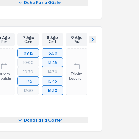
Daha Fazla Göster
6 Ağu
7 Ağu
8 Ağu
9 Ağu
Per
Cum
Cmt
Paz
09:15
13:00
10:00
13:45
10:30
14:30
Takvim
Takvim
palıdır
kapalıdır
11:45
15:45
12:30
16:30
Daha Fazla Göster