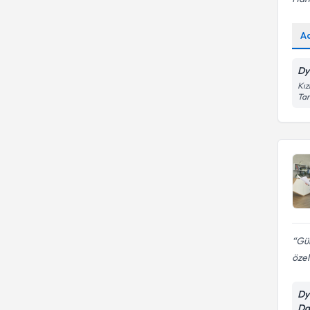
A
Dy
Kız
Tar
Gül
özel
Dy
Da