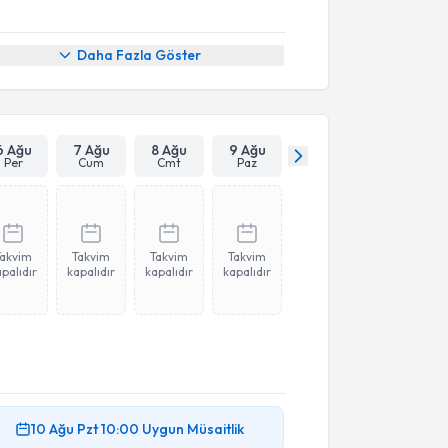
Daha Fazla Göster
6 Ağu
7 Ağu
8 Ağu
9 Ağu
Per
Cum
Cmt
Paz
Takvim
Takvim
Takvim
Takvim
palıdır
kapalıdır
kapalıdır
kapalıdır
10 Ağu
Pzt
10:00
Uygun Müsaitlik