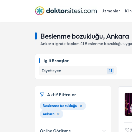
Uzmanlar
Klin
Beslenme bozukluğu, Ankara
Ankara
içinde toplam
41
Beslenme bozukluğu
uygu
İlgili Branşlar
Diyetisyen
41
Aktif Filtreler
Beslenme bozukluğu
Ankara
Gül
Online Görüşme