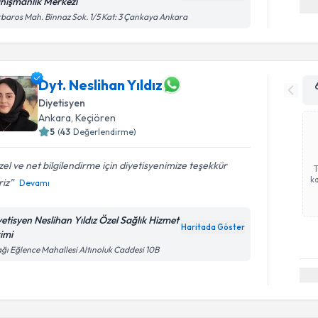
nışmanlık Merkezi
baros Mah. Binnaz Sok. 1/5 Kat: 3 Çankaya Ankara
Dyt. Neslihan Yıldız
Diyetisyen
Ankara
, Keçiören
5
(
43
Değerlendirme)
el ve net bilgilendirme için diyetisyenimize teşekkür
ka
riz
Devamı
yetisyen Neslihan Yıldız Özel Sağlık Hizmet
Haritada Göster
rimi
ğı Eğlence Mahallesi Altınoluk Caddesi 10B