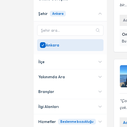
bir..
Şehir
Ankara
Online danışmanlık sunan
A
uzmanları göster
Sadece
Ankara
bölgesinde
On
uzman ara
Bu
Ankara
İlçe
Yakınımda Ara
Branşlar
Konumuma yakın uzmanları
Çankaya
göster
Çok
Yenimahalle
İlgi Alanları
çok.
Etimesgut
Hizmetler
Beslenme bozukluğu
A
Diyetisyen