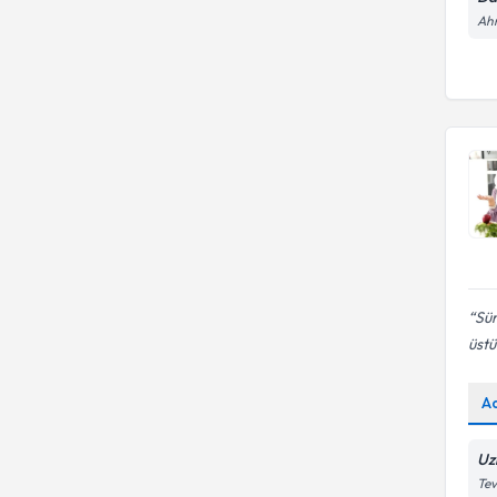
Ahm
Sür
üstü
A
Uz
Tev