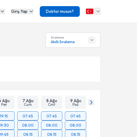
Giriş Yap
Doktor musun?
Sıralama
Akıllı Sıralama
6 Ağu
7 Ağu
8 Ağu
9 Ağu
Per
Cum
Cmt
Paz
19:15
07:45
07:45
07:45
19:30
08:00
08:00
08:00
19:45
08:15
08:15
08:15