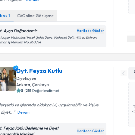
dres
1
Online Görüşme
t. Ayça Doğandemir
Haritada Göster
ılcaşar Mahallesi İncek Şehit Savcı Mehmet Selim Kiraz Bulvarı
man İş Merkezi No 260 /14
Dyt. Feyza Kutlu
Diyetisyen
Ankara
, Çankaya
5
(
251
Değerlendirme)
eryüzlü ve işlerinde oldukça iyi, uygulanabilir ve kişiye
ka
 diyet...
Devamı
t. Feyza Kutlu Beslenme ve Diyet
Haritada Göster
nışmanlığı Merkezi