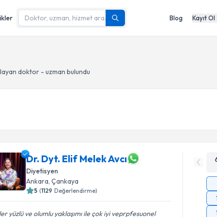
ikler
Blog
Kayıt Ol
layan doktor - uzman bulundu
Dr. Dyt. Elif Melek Avcı
Diyetisyen
Ankara
, Çankaya
5
(
1129
Değerlendirme)
er yüzlü ve olumlu yaklaşımı ile çok iyi veprpfesuonel