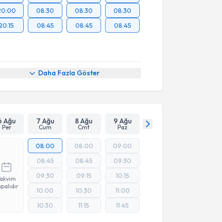
20:00
08:30
08:30
08:30
20:15
08:45
08:45
08:45
Daha Fazla Göster
6 Ağu
7 Ağu
8 Ağu
9 Ağu
Per
Cum
Cmt
Paz
08:00
08:00
09:00
08:45
08:45
09:30
09:30
09:15
10:15
Takvim
palıdır
10:00
10:30
11:00
10:30
11:15
11:45