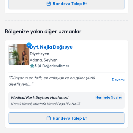
Randevu Talep Et
Randevu Takvimi Talebi
Dyt. İlayda Solmaz
için randevu takvimi talebi
Bölgenize yakın diğer uzmanlar
oluşturun. Size bu uzmandan randevu almanız için bir
takvim hazırlandığında e-posta ile bilgilendireceğiz.
Dyt. Nejla Dağsuyu
E-posta Adresiniz
Diyetisyen
Adana
, Seyhan
5
(
6
Değerlendirme)
Dünyanın en tatlı, en anlayışlı ve en güler yüzlü
Kişisel verilerimin işlenmesine ilişkin
Aydınlatma
Devamı
diyetisyeni...
Metni
'ni okudum ve kişisel verilerimin belirtilen
kapsamda işlenmesini kabul ediyorum.
Medical Park Seyhan Hastanesi
Haritada Göster
Namık Kemal, Mustafa Kemal Paşa Blv. No:15
Takvim Talebini Gönder
Randevu Talep Et
Randevu Takvimi Talebi