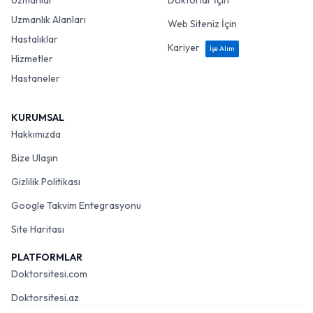
Uzmanlar
Doktorlar İçin
Uzmanlık Alanları
Web Siteniz İçin
Hastalıklar
Kariyer
İşe Alım
Hizmetler
Hastaneler
KURUMSAL
Hakkımızda
Bize Ulaşın
Gizlilik Politikası
Google Takvim Entegrasyonu
Site Haritası
PLATFORMLAR
Doktorsitesi.com
Doktorsitesi.az