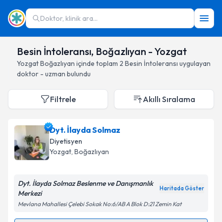
Doktor, klinik ara...
Besin İntoleransı, Boğazlıyan - Yozgat
Yozgat
Boğazlıyan
içinde toplam
2
Besin İntoleransı
uygulayan
doktor - uzman bulundu
Filtrele
Akıllı Sıralama
Dyt. İlayda Solmaz
Diyetisyen
Yozgat
, Boğazlıyan
Dyt. İlayda Solmaz Beslenme ve Danışmanlık
Haritada Göster
Merkezi
Mevlana Mahallesi Çelebi Sokak No:6/AB A Blok D:21 Zemin Kat