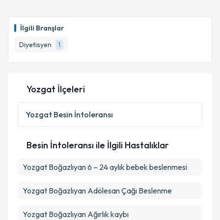
Dyt. Nejla Dağsuyu
için randevu takvimi talebi
oluşturun. Size bu uzmandan randevu almanız için bir
İlgili Branşlar
takvim hazırlandığında e-posta ile bilgilendireceğiz.
Diyetisyen
1
E-posta Adresiniz
Yozgat İlçeleri
Kişisel verilerimin işlenmesine ilişkin
Aydınlatma
Metni
'ni okudum ve kişisel verilerimin belirtilen
Yozgat
Besin İntoleransı
kapsamda işlenmesini kabul ediyorum.
Besin İntoleransı ile İlgili Hastalıklar
Takvim Talebini Gönder
Yozgat Boğazlıyan 6 – 24 aylık bebek beslenmesi
Yozgat Boğazlıyan Adölesan Çağı Beslenme
Yozgat Boğazlıyan Ağırlık kaybı