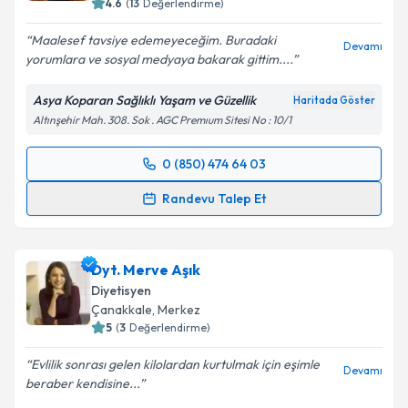
E-posta Adresiniz
4.6
(
13
Değerlendirme)
Maalesef tavsiye edemeyeceğim. Buradaki
Devamı
yorumlara ve sosyal medyaya bakarak gittim....
Kişisel verilerimin işlenmesine ilişkin
Aydınlatma
Asya Koparan Sağlıklı Yaşam ve Güzellik
Haritada Göster
Metni
'ni okudum ve kişisel verilerimin belirtilen
Altınşehir Mah. 308. Sok . AGC Premıum Sitesi No : 10/1
kapsamda işlenmesini kabul ediyorum.
0 (850) 474 64 03
Randevu Takvimi Talebi
Takvim Talebini Gönder
Randevu Talep Et
Uzm. Dyt. Asya Koparan
için randevu takvimi talebi
oluşturun. Size bu uzmandan randevu almanız için bir
Dyt. Merve Aşık
takvim hazırlandığında e-posta ile bilgilendireceğiz.
Diyetisyen
E-posta Adresiniz
Çanakkale
, Merkez
5
(
3
Değerlendirme)
Evlilik sonrası gelen kilolardan kurtulmak için eşimle
Devamı
beraber kendisine...
Kişisel verilerimin işlenmesine ilişkin
Aydınlatma