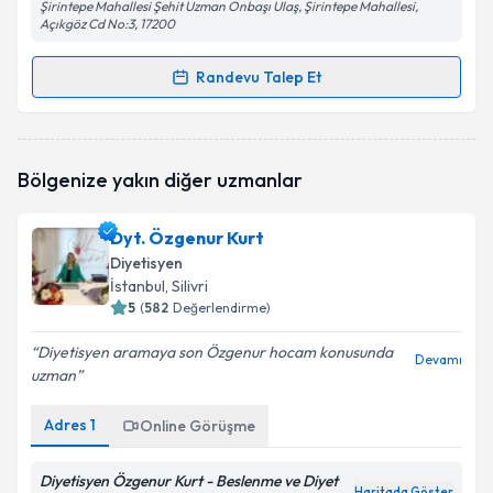
Şirintepe Mahallesi Şehit Uzman Onbaşı Ulaş, Şirintepe Mahallesi,
Açıkgöz Cd No:3, 17200
Randevu Talep Et
Randevu Takvimi Talebi
Dyt. Merve Barbaroz
için randevu takvimi talebi
Bölgenize yakın diğer uzmanlar
oluşturun. Size bu uzmandan randevu almanız için bir
takvim hazırlandığında e-posta ile bilgilendireceğiz.
Dyt. Özgenur Kurt
E-posta Adresiniz
Diyetisyen
İstanbul
, Silivri
5
(
582
Değerlendirme)
Diyetisyen aramaya son Özgenur hocam konusunda
Kişisel verilerimin işlenmesine ilişkin
Aydınlatma
Devamı
uzman
Metni
'ni okudum ve kişisel verilerimin belirtilen
kapsamda işlenmesini kabul ediyorum.
Adres
1
Online Görüşme
Takvim Talebini Gönder
Diyetisyen Özgenur Kurt - Beslenme ve Diyet
Haritada Göster