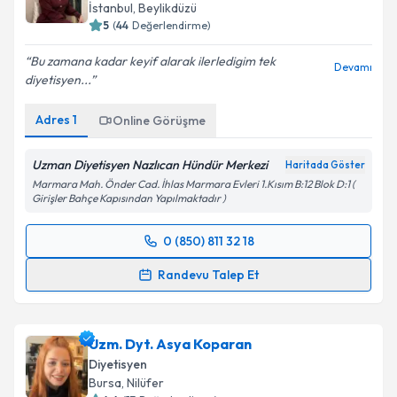
İstanbul
, Beylikdüzü
5
(
44
Değerlendirme)
Bu zamana kadar keyif alarak ilerledigim tek
Devamı
diyetisyen...
Adres
1
Online Görüşme
Uzman Diyetisyen Nazlıcan Hündür Merkezi
Haritada Göster
Marmara Mah. Önder Cad. İhlas Marmara Evleri 1.Kısım B:12 Blok D:1 (
Girişler Bahçe Kapısından Yapılmaktadır )
0 (850) 811 32 18
Randevu Takvimi Talebi
Randevu Talep Et
Uzm. Dyt. Nazlıcan Hündür
için randevu takvimi
talebi oluşturun. Size bu uzmandan randevu almanız
Uzm. Dyt. Asya Koparan
için bir takvim hazırlandığında e-posta ile
bilgilendireceğiz.
Diyetisyen
Bursa
, Nilüfer