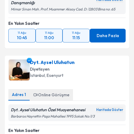
Danışmanlığı
Mimar Sinan Mah. Prof. Muammer Aksoy Cad. D: 12803 Bina no :65
En Yakın Saatler
11 Ağu
11 Ağu
11 Ağu
Daha Fazla
10:45
11:00
11:15
Dyt. Aysel Uluhatun
Diyetisyen
İstanbul
, Esenyurt
Adres
1
Online Görüşme
Dyt. Aysel Uluhatun Özel Muayenehanesi
Haritada Göster
Barbaros Hayrettin Paşa Mahallesi 1995 Sokak No:1/3
En Yakın Saatler