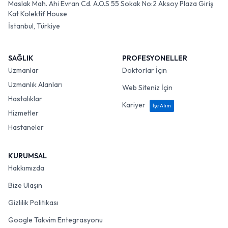
Maslak Mah. Ahi Evran Cd. A.O.S 55 Sokak No:2 Aksoy Plaza Giriş
Kat Kolektif House
İstanbul, Türkiye
SAĞLIK
PROFESYONELLER
Uzmanlar
Doktorlar İçin
Uzmanlık Alanları
Web Siteniz İçin
Hastalıklar
Kariyer
İşe Alım
Hizmetler
Hastaneler
KURUMSAL
Hakkımızda
Bize Ulaşın
Gizlilik Politikası
Google Takvim Entegrasyonu