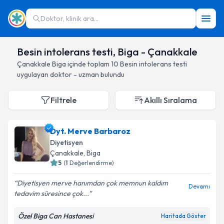
Doktor, klinik ara...
Besin intolerans testi, Biga - Çanakkale
Çanakkale
Biga
içinde toplam
10
Besin intolerans testi
uygulayan doktor - uzman bulundu
Filtrele
Akıllı Sıralama
Dyt. Merve Barbaroz
Diyetisyen
Çanakkale
, Biga
5
(
1
Değerlendirme)
Diyetisyen merve hanımdan çok memnun kaldım
Devamı
tedavim süresince çok...
Özel Biga Can Hastanesi
Haritada Göster