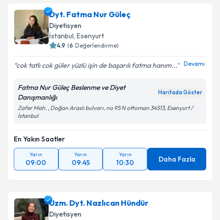
Dyt. Fatma Nur Güleç
Diyetisyen
İstanbul
, Esenyurt
4.9
(
6
Değerlendirme)
Devamı
cok tatlı cok güler yüzlü işin de başarılı fatma hanım...
Fatma Nur Güleç Beslenme ve Diyet
Haritada Göster
Danışmanlığı
Zafer Mah. , Doğan Araslı bulvarı, no 95 N ottoman 34513, Esenyurt /
İstanbul
En Yakın Saatler
Yarın
Yarın
Yarın
Daha Fazla
09:00
09:45
10:30
Uzm. Dyt. Nazlıcan Hündür
Diyetisyen