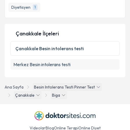
takvim hazırlandığında e-posta ile bilgilendireceğiz.
Diyetisyen
1
E-posta Adresiniz
Çanakkale İlçeleri
Kişisel verilerimin işlenmesine ilişkin
Aydınlatma
Metni
'ni okudum ve kişisel verilerimin belirtilen
Çanakkale
Besin intolerans testi
kapsamda işlenmesini kabul ediyorum.
Merkez
Besin intolerans testi
Takvim Talebini Gönder
Ana Sayfa
Besin Intolerans Testi Pinner Test
Çanakkale
Biga
Videolar
Blog
Online Terapi
Online Diyet