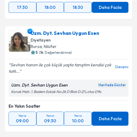
17:30
18:00
18:30
Daha Fazla
Uzm. Dyt. Sevhan Uygun Esen
Diyetisyen
Bursa
, Nilüfer
5
(
14
Değerlendirme)
Sevhan hanım ile çok küçük yaşta tanıştım kendisi çok
Devamı
tatlı...
Uzm. Dyt. Sevhan Uygun Esen
Haritada Göster
Konak Mah. 1. Badem Sokak No:26 D Blok D:21 Lotus Ofis
En Yakın Saatler
Yarın
Yarın
Yarın
Daha Fazla
09:00
09:30
10:00