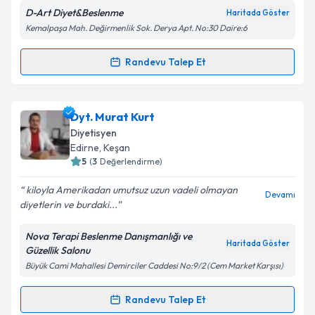
Metni
'ni okudum ve kişisel verilerimin belirtilen
D-Art Diyet&Beslenme
Haritada Göster
kapsamda işlenmesini kabul ediyorum.
Kemalpaşa Mah. Değirmenlik Sok. Derya Apt. No:30 Daire:6
Takvim Talebini Gönder
Randevu Talep Et
Randevu Takvimi Talebi
Dyt. Merve Aşık
için randevu takvimi talebi oluşturun.
Dyt. Murat Kurt
Size bu uzmandan randevu almanız için bir takvim
Diyetisyen
hazırlandığında e-posta ile bilgilendireceğiz.
Edirne
, Keşan
5
(
3
Değerlendirme)
E-posta Adresiniz
kiloyla Amerikadan umutsuz uzun vadeli olmayan
Devamı
diyetlerin ve burdaki...
Nova Terapi Beslenme Danışmanlığı ve
Kişisel verilerimin işlenmesine ilişkin
Aydınlatma
Haritada Göster
Güzellik Salonu
Metni
'ni okudum ve kişisel verilerimin belirtilen
Büyük Cami Mahallesi Demirciler Caddesi No:9/2 (Cem Market Karşısı)
kapsamda işlenmesini kabul ediyorum.
Randevu Talep Et
Randevu Takvimi Talebi
Takvim Talebini Gönder