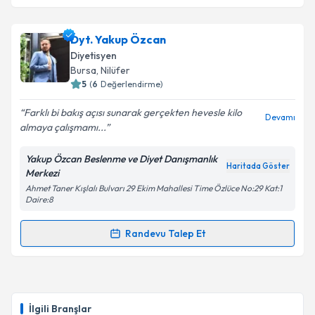
Dyt. Murat Kurt
için randevu takvimi talebi oluşturun.
Dyt. Yakup Özcan
Size bu uzmandan randevu almanız için bir takvim
Diyetisyen
hazırlandığında e-posta ile bilgilendireceğiz.
Bursa
, Nilüfer
5
(
6
Değerlendirme)
E-posta Adresiniz
Farklı bi bakış açısı sunarak gerçekten hevesle kilo
Devamı
almaya çalışmamı...
Yakup Özcan Beslenme ve Diyet Danışmanlık
Kişisel verilerimin işlenmesine ilişkin
Aydınlatma
Haritada Göster
Merkezi
Metni
'ni okudum ve kişisel verilerimin belirtilen
Ahmet Taner Kışlalı Bulvarı 29 Ekim Mahallesi Time Özlüce No:29 Kat:1
kapsamda işlenmesini kabul ediyorum.
Daire:8
Randevu Talep Et
Takvim Talebini Gönder
Randevu Takvimi Talebi
Dyt. Yakup Özcan
için randevu takvimi talebi
oluşturun. Size bu uzmandan randevu almanız için bir
İlgili Branşlar