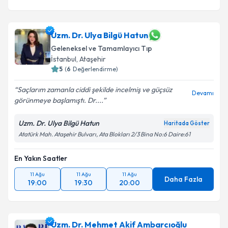
Uzm. Dr. Ulya Bilgü Hatun
Geleneksel ve Tamamlayıcı Tıp
İstanbul
, Ataşehir
5
(
6
Değerlendirme)
Saçlarım zamanla ciddi şekilde incelmiş ve güçsüz
Devamı
görünmeye başlamıştı. Dr....
Uzm. Dr. Ulya Bilgü Hatun
Haritada Göster
Atatürk Mah. Ataşehir Bulvarı, Ata Blokları 2/3 Bina No:6 Daire:61
En Yakın Saatler
11 Ağu
11 Ağu
11 Ağu
Daha Fazla
19:00
19:30
20:00
Uzm. Dr. Mehmet Akif Ambarcıoğlu