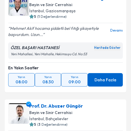
Beyin ve Sinir Cerrahisi
İstanbul
, Gaziosmanpaşa
5
(
1
Değerlendirme)
Mehmet Akif hocama şiddetli bel fıtığı şikayetiyle
Devamı
başvurdum. Uzun...
ÖZEL BAŞARI HASTANESİ
Haritada Göster
Yeni Mahallesi, Yeni Mahalle, Hekimsuyu Cd. No:53
En Yakın Saatler
Yarın
Yarın
Yarın
Daha Fazla
08:00
08:30
09:00
Prof. Dr. Abuzer Güngör
Beyin ve Sinir Cerrahisi
İstanbul
, Bahçelievler
5
(
3
Değerlendirme)