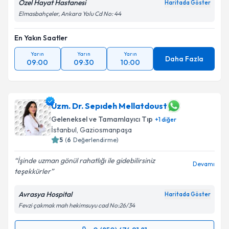
Özel Hayat Hastanesi
Haritada Göster
Elmasbahçeler, Ankara Yolu Cd No: 44
En Yakın Saatler
Yarın
Yarın
Yarın
Daha Fazla
09:00
09:30
10:00
Uzm. Dr. Sepıdeh Mellatdoust
Geleneksel ve Tamamlayıcı Tıp
+
1
diğer
İstanbul
, Gaziosmanpaşa
5
(
6
Değerlendirme)
İşinde uzman gönül rahatlığı ile gidebilirsiniz
Devamı
teşekkürler
Avrasya Hospital
Haritada Göster
Fevzi çakmak mah hekimsuyu cad No:26/34