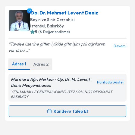
Uzm. Dr. Muzaffer Öztosun
için randevu takvimi
talebi oluşturun. Size bu uzmandan randevu almanız
Op. Dr. Mehmet Levent Deniz
için bir takvim hazırlandığında e-posta ile
bilgilendireceğiz.
Beyin ve Sinir Cerrahisi
İstanbul
, Bakırköy
E-posta Adresiniz
5
(
6
Değerlendirme)
Tavsiye üzerine gittim iyikide gitmişim çok ağrılarım
Devamı
var dı bu...
Kişisel verilerimin işlenmesine ilişkin
Aydınlatma
Adres
1
Adres
2
Metni
'ni okudum ve kişisel verilerimin belirtilen
kapsamda işlenmesini kabul ediyorum.
Marmara Ağrı Merkezi - Op. Dr. M. Levent
Haritada Göster
Deniz Muayenehanesi
Takvim Talebini Gönder
YENI MAHALLE GENERAL KANİ ELİTEZ SOK. NO 1 OFİSKARAT
BAKIRKÖY
Randevu Talep Et
Randevu Takvimi Talebi
Op. Dr. Mehmet Levent Deniz
için randevu takvimi