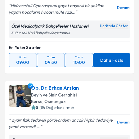
Hidrosefali Operasyonu gayet başarılı bir şekilde
Devamı
yapan hocaların hocası mütevazi...
Özel Medicalpark Bahçelievler Hastanesi
Haritada Göster
Kültür sok No:1 Bahçelievler/İstanbul
En Yakın Saatler
Yarın
Yarın
Yarın
Daha Fazla
09:00
09:30
10:00
Op. Dr. Erhan Arslan
Beyin ve Sinir Cerrahisi
Bursa
, Osmangazi
5
(
34
Değerlendirme)
aydır fizik tedavisi görüyordum ancak hiçbir tedaviye
Devamı
yanıt vermedi....