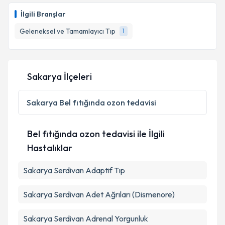
talebi oluşturun. Size bu uzmandan randevu almanız
İlgili Branşlar
için bir takvim hazırlandığında e-posta ile
bilgilendireceğiz.
Geleneksel ve Tamamlayıcı Tıp
1
E-posta Adresiniz
Sakarya İlçeleri
Kişisel verilerimin işlenmesine ilişkin
Aydınlatma
Sakarya
Bel fıtığında ozon tedavisi
Metni
'ni okudum ve kişisel verilerimin belirtilen
kapsamda işlenmesini kabul ediyorum.
Bel fıtığında ozon tedavisi ile İlgili
Hastalıklar
Takvim Talebini Gönder
Sakarya Serdivan Adaptif Tıp
Sakarya Serdivan Adet Ağrıları (Dismenore)
Sakarya Serdivan Adrenal Yorgunluk