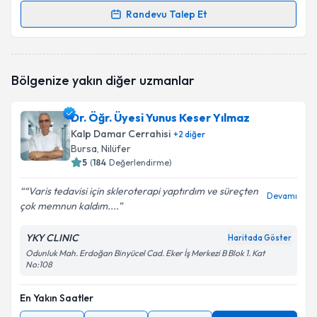
Randevu Talep Et
Randevu Takvimi Talebi
Dr. Oğuz Uçar
için randevu takvimi talebi oluşturun.
Bölgenize yakın diğer uzmanlar
Size bu uzmandan randevu almanız için bir takvim
hazırlandığında e-posta ile bilgilendireceğiz.
Dr. Öğr. Üyesi Yunus Keser Yılmaz
E-posta Adresiniz
Kalp Damar Cerrahisi
+
2
diğer
Bursa
, Nilüfer
5
(
184
Değerlendirme)
“Varis tedavisi için skleroterapi yaptırdım ve süreçten
Kişisel verilerimin işlenmesine ilişkin
Aydınlatma
Devamı
çok memnun kaldım....
Metni
'ni okudum ve kişisel verilerimin belirtilen
kapsamda işlenmesini kabul ediyorum.
YKY CLINIC
Haritada Göster
Odunluk Mah. Erdoğan Binyücel Cad. Eker İş Merkezi B Blok 1. Kat
No:108
Takvim Talebini Gönder
En Yakın Saatler