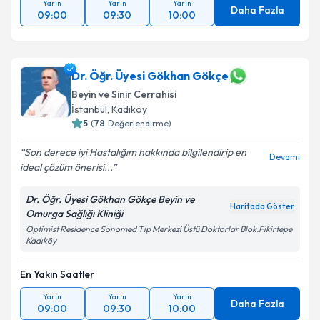
Yarın
Yarın
Yarın
Daha Fazla
09:00
09:30
10:00
Dr. Öğr. Üyesi Gökhan Gökçe
Beyin ve Sinir Cerrahisi
İstanbul
, Kadıköy
5
(
78
Değerlendirme)
Son derece iyi Hastalığım hakkında bilgilendirip en
Devamı
ideal çözüm önerisi...
Dr. Öğr. Üyesi Gökhan Gökçe Beyin ve
Haritada Göster
Omurga Sağlığı Kliniği
Optimist Residence Sonomed Tıp Merkezi Üstü Doktorlar Blok.Fikirtepe
Kadıköy
En Yakın Saatler
Yarın
Yarın
Yarın
Daha Fazla
09:00
09:30
10:00