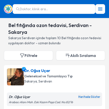
Doktor, klinik ara...
Bel fıtığında ozon tedavisi, Serdivan -
Sakarya
Sakarya
Serdivan
içinde toplam
10
Bel fıtığında ozon tedavisi
uygulayan doktor - uzman bulundu
Filtrele
Akıllı Sıralama
Dr. Oğuz Uçar
Geleneksel ve Tamamlayıcı Tıp
Sakarya
, Serdivan
Dr. Oğuz Uçar
Haritada Göster
Arabacı Alanı Mah. Eski Kazım Paşa Cad. No:82/16