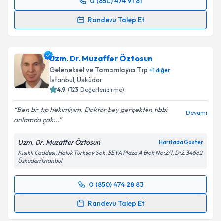
0 (850) 474 91 81
Randevu Takvimi Talebi
Randevu Talep Et
Uzm. Dr. Sepıdeh Mellatdoust
için randevu takvimi
talebi oluşturun. Size bu uzmandan randevu almanız
Uzm. Dr. Muzaffer Öztosun
için bir takvim hazırlandığında e-posta ile
bilgilendireceğiz.
Geleneksel ve Tamamlayıcı Tıp
+
1
diğer
İstanbul
, Üsküdar
E-posta Adresiniz
4.9
(
123
Değerlendirme)
Ben bir tıp hekimiyim. Doktor bey gerçekten tıbbi
Devamı
anlamda çok...
Kişisel verilerimin işlenmesine ilişkin
Aydınlatma
Uzm. Dr. Muzaffer Öztosun
Haritada Göster
Metni
'ni okudum ve kişisel verilerimin belirtilen
Kısıklı Caddesi, Haluk Türksoy Sok. BEYA Plaza A Blok No:2/1, D:2, 34662
kapsamda işlenmesini kabul ediyorum.
Üsküdar/İstanbul
0 (850) 474 28 83
Takvim Talebini Gönder
Randevu Takvimi Talebi
Randevu Talep Et