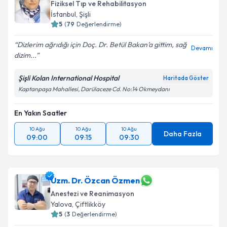
Fiziksel Tıp ve Rehabilitasyon
E-posta Adresiniz
İstanbul
, Şişli
5
(
79
Değerlendirme)
Dizlerim ağrıdığı için Doç. Dr. Betül Bakan’a gittim, sağ
Devamı
dizim...
Kişisel verilerimin işlenmesine ilişkin
Aydınlatma
Metni
'ni okudum ve kişisel verilerimin belirtilen
Şişli Kolan International Hospital
Haritada Göster
kapsamda işlenmesini kabul ediyorum.
Kaptanpaşa Mahallesi, Darülaceze Cd. No:14 Okmeydanı
En Yakın Saatler
Takvim Talebini Gönder
10 Ağu
10 Ağu
10 Ağu
Daha Fazla
09:00
09:15
09:30
Uzm. Dr. Özcan Özmen
Anestezi ve Reanimasyon
Yalova
, Çiftlikköy
5
(
3
Değerlendirme)