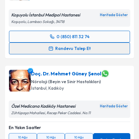
Koşuyolu İstanbul Medipol Hastanesi
Haritada Göster
Koşuyolu, Lambacı Sokağı, 34718
0 (850) 811 32 74
Randevu Takvimi Talebi
Randevu Talep Et
Prof. Dr. İlhan Karabekir
için randevu takvimi talebi
oluşturun. Size bu uzmandan randevu almanız için bir
takvim hazırlandığında e-posta ile bilgilendireceğiz.
Doç. Dr. Mehmet Güney Şenol
Nöroloji (Beyin ve Sinir Hastalıkları)
E-posta Adresiniz
İstanbul
, Kadıköy
Özel Medicana Kadıköy Hastanesi
Haritada Göster
Zühtüpaşa Mahallesi, Recep Peker Caddesi. No:11
Kişisel verilerimin işlenmesine ilişkin
Aydınlatma
Metni
'ni okudum ve kişisel verilerimin belirtilen
En Yakın Saatler
kapsamda işlenmesini kabul ediyorum.
10 Ağu
10 Ağu
10 Ağu