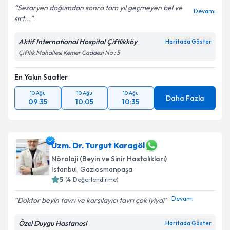
Sezaryen doğumdan sonra tam yıl geçmeyen bel ve
Devamı
sırt...
Aktif International Hospital Çiftlikköy
Haritada Göster
Çiftlik Mahallesi Kemer Caddesi No : 5
En Yakın Saatler
10 Ağu
10 Ağu
10 Ağu
Daha Fazla
09:35
10:05
10:35
Uzm. Dr. Turgut Karagöl
Nöroloji (Beyin ve Sinir Hastalıkları)
İstanbul
, Gaziosmanpaşa
5
(
4
Değerlendirme)
Devamı
Doktor beyin tavrı ve karşılayıcı tavrı çok iyiydi
Özel Duygu Hastanesi
Haritada Göster