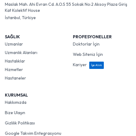
Maslak Mah. Ahi Evran Cd. A.O.S 55 Sokak No:2 Aksoy Plaza Giriş
Kat Kolektif House
İstanbul, Türkiye
SAĞLIK
PROFESYONELLER
Uzmanlar
Doktorlar İçin
Uzmanlık Alanları
Web Siteniz İçin
Hastalıklar
Kariyer
İşe Alım
Hizmetler
Hastaneler
KURUMSAL
Hakkımızda
Bize Ulaşın
Gizlilik Politikası
Google Takvim Entegrasyonu