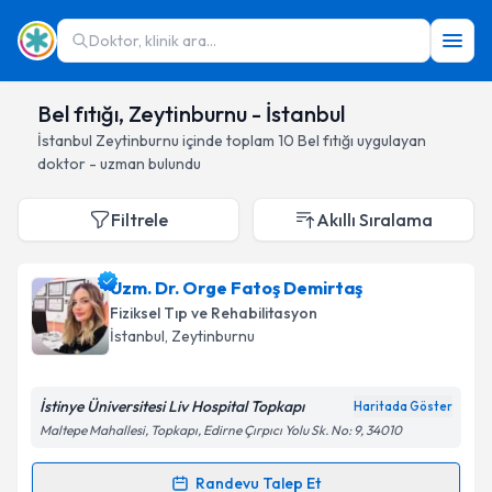
Doktor, klinik ara...
Bel fıtığı, Zeytinburnu - İstanbul
İstanbul
Zeytinburnu
içinde toplam
10
Bel fıtığı
uygulayan
doktor - uzman bulundu
Filtrele
Akıllı Sıralama
Uzm. Dr. Orge Fatoş Demirtaş
Fiziksel Tıp ve Rehabilitasyon
İstanbul
, Zeytinburnu
İstinye Üniversitesi Liv Hospital Topkapı
Haritada Göster
Maltepe Mahallesi, Topkapı, Edirne Çırpıcı Yolu Sk. No: 9, 34010
Randevu Talep Et