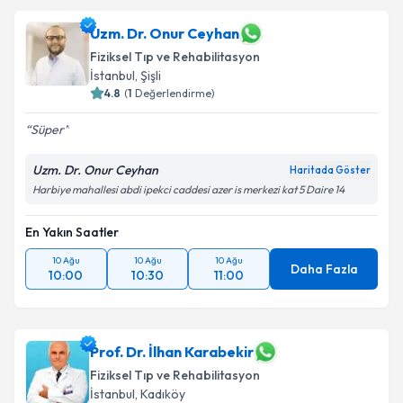
Uzm. Dr. Onur Ceyhan
Fiziksel Tıp ve Rehabilitasyon
İstanbul
, Şişli
4.8
(
1
Değerlendirme)
Süper
Uzm. Dr. Onur Ceyhan
Haritada Göster
Harbiye mahallesi abdi ipekci caddesi azer is merkezi kat 5 Daire 14
En Yakın Saatler
10 Ağu
10 Ağu
10 Ağu
Daha Fazla
10:00
10:30
11:00
Prof. Dr. İlhan Karabekir
Fiziksel Tıp ve Rehabilitasyon
İstanbul
, Kadıköy