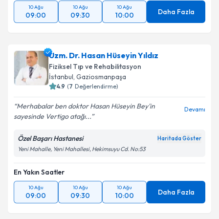
10 Ağu
10 Ağu
10 Ağu
Daha Fazla
09:00
09:30
10:00
Uzm. Dr. Hasan Hüseyin Yıldız
Fiziksel Tıp ve Rehabilitasyon
İstanbul
, Gaziosmanpaşa
4.9
(
7
Değerlendirme)
Merhabalar ben doktor Hasan Hüseyin Bey'in
Devamı
sayesinde Vertigo atağı...
Özel Başarı Hastanesi
Haritada Göster
Yeni Mahalle, Yeni Mahallesi, Hekimsuyu Cd. No:53
En Yakın Saatler
10 Ağu
10 Ağu
10 Ağu
Daha Fazla
09:00
09:30
10:00