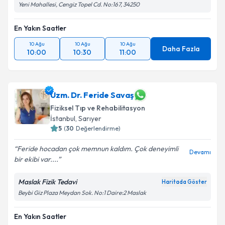
Yeni Mahallesi, Cengiz Topel Cd. No:167, 34250
En Yakın Saatler
10 Ağu
10 Ağu
10 Ağu
Daha Fazla
10:00
10:30
11:00
Uzm. Dr. Feride Savaş
Fiziksel Tıp ve Rehabilitasyon
İstanbul
, Sarıyer
5
(
30
Değerlendirme)
Feride hocadan çok memnun kaldım. Çok deneyimli
Devamı
bir ekibi var....
Maslak Fizik Tedavi
Haritada Göster
Beybi Giz Plaza Meydan Sok. No:1 Daire:2 Maslak
En Yakın Saatler