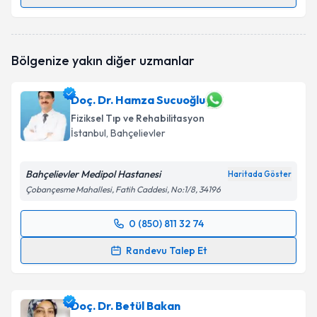
Randevu Takvimi Talebi
Uzm. Dr. Orge Fatoş Demirtaş
için randevu takvimi
Bölgenize yakın diğer uzmanlar
talebi oluşturun. Size bu uzmandan randevu almanız
için bir takvim hazırlandığında e-posta ile
bilgilendireceğiz.
Doç. Dr. Hamza Sucuoğlu
Fiziksel Tıp ve Rehabilitasyon
E-posta Adresiniz
İstanbul
, Bahçelievler
Bahçelievler Medipol Hastanesi
Haritada Göster
Kişisel verilerimin işlenmesine ilişkin
Aydınlatma
Çobançesme Mahallesi, Fatih Caddesi, No:1/8, 34196
Metni
'ni okudum ve kişisel verilerimin belirtilen
kapsamda işlenmesini kabul ediyorum.
0 (850) 811 32 74
Randevu Takvimi Talebi
Randevu Talep Et
Takvim Talebini Gönder
Doç. Dr. Hamza Sucuoğlu
için randevu takvimi talebi
oluşturun. Size bu uzmandan randevu almanız için bir
Doç. Dr. Betül Bakan
takvim hazırlandığında e-posta ile bilgilendireceğiz.