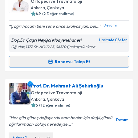
Ortopedi ve Travmatoloji
Ankara
, Çankaya
4.9
(
2
Değerlendirme)
Devamı
Çağrı hocam beni sene önce skolyoz yani bel...
Doç.Dr Çağrı Neyişci Muayenehanesi
Haritada Göster
Oğuzlar, 1377. Sk. NO:19 / 5, 06520 Çankaya/Ankara
Randevu Talep Et
Randevu Takvimi Talebi
Doç. Dr. Çağrı Neyişci
için randevu takvimi talebi
Prof. Dr. Mehmet Ali Şehirlioğlu
oluşturun. Size bu uzmandan randevu almanız için bir
Ortopedi ve Travmatoloji
takvim hazırlandığında e-posta ile bilgilendireceğiz.
Ankara
, Çankaya
5
(
1
Değerlendirme)
E-posta Adresiniz
Her gün güneş doğuyordu ama benim için değil,çünkü
Devamı
ağrılarımdan dolayı neredeyse...