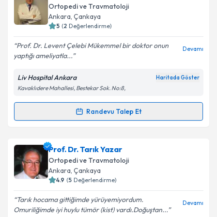
talebi oluşturun. Size bu uzmandan randevu almanız
Ortopedi ve Travmatoloji
için bir takvim hazırlandığında e-posta ile
Ankara
, Çankaya
bilgilendireceğiz.
5
(
2
Değerlendirme)
E-posta Adresiniz
Prof. Dr. Levent Çelebi Mükemmel bir doktor onun
Devamı
yaptığı ameliyatla...
Liv Hospital Ankara
Haritada Göster
Kavaklıdere Mahallesi, Bestekar Sok. No:8,
Kişisel verilerimin işlenmesine ilişkin
Aydınlatma
Metni
'ni okudum ve kişisel verilerimin belirtilen
kapsamda işlenmesini kabul ediyorum.
Randevu Talep Et
Randevu Takvimi Talebi
Takvim Talebini Gönder
Prof. Dr. Levent Çelebi
için randevu takvimi talebi
Prof. Dr. Tarık Yazar
oluşturun. Size bu uzmandan randevu almanız için bir
Ortopedi ve Travmatoloji
takvim hazırlandığında e-posta ile bilgilendireceğiz.
Ankara
, Çankaya
4.9
(
5
Değerlendirme)
E-posta Adresiniz
Tarık hocama gittiğimde yürüyemiyordum.
Devamı
Omuriliğimde iyi huylu tümör (kist) vardı.Doğuştan...