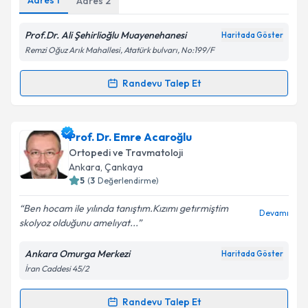
Adres
1
Adres
2
Kişisel verilerimin işlenmesine ilişkin
Aydınlatma
Metni
'ni okudum ve kişisel verilerimin belirtilen
kapsamda işlenmesini kabul ediyorum.
Prof.Dr. Ali Şehirlioğlu Muayenehanesi
Haritada Göster
Remzi Oğuz Arık Mahallesi, Atatürk bulvarı, No:199/F
Takvim Talebini Gönder
Randevu Talep Et
Randevu Takvimi Talebi
Prof. Dr. Mehmet Ali Şehirlioğlu
için randevu
Prof. Dr. Emre Acaroğlu
takvimi talebi oluşturun. Size bu uzmandan randevu
Ortopedi ve Travmatoloji
almanız için bir takvim hazırlandığında e-posta ile
Ankara
, Çankaya
bilgilendireceğiz.
5
(
3
Değerlendirme)
E-posta Adresiniz
Ben hocam ile yılında tanıştım.Kızımı getırmiştim
Devamı
skolyoz olduğunu amelıyat...
Ankara Omurga Merkezi
Haritada Göster
İran Caddesi 45/2
Kişisel verilerimin işlenmesine ilişkin
Aydınlatma
Metni
'ni okudum ve kişisel verilerimin belirtilen
kapsamda işlenmesini kabul ediyorum.
Randevu Talep Et