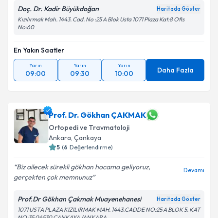
Doç. Dr. Kadir Büyükdoğan
Haritada Göster
Kızılırmak Mah. 1443. Cad. No :25 A Blok Usta 1071 Plaza Kat:8 Ofis
No:60
En Yakın Saatler
Yarın
Yarın
Yarın
Daha Fazla
09:00
09:30
10:00
Prof. Dr. Gökhan ÇAKMAK
Ortopedi ve Travmatoloji
Ankara
, Çankaya
5
(
6
Değerlendirme)
Biz ailecek sürekli gökhan hocama geliyoruz,
Devamı
gerçekten çok memnunuz
Prof.Dr Gökhan Çakmak Muayenehanesi
Haritada Göster
1071 USTA PLAZA KIZILIRMAK MAH. 1443.CADDE NO:25 A BLOK 5. KAT
NO:35 06530 ÇANKAYA /ANKARA