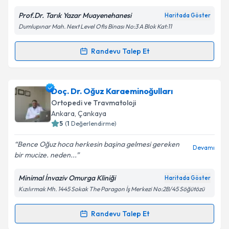
Prof.Dr. Tarık Yazar Muayenehanesi
Haritada Göster
Kişisel verilerimin işlenmesine ilişkin
Aydınlatma
Dumlupınar Mah. Next Level Ofis Binası No:3 A Blok Kat:11
Metni
'ni okudum ve kişisel verilerimin belirtilen
kapsamda işlenmesini kabul ediyorum.
Randevu Talep Et
Randevu Takvimi Talebi
Takvim Talebini Gönder
Prof. Dr. Tarık Yazar
için randevu takvimi talebi
Doç. Dr. Oğuz Karaeminoğulları
oluşturun. Size bu uzmandan randevu almanız için bir
Ortopedi ve Travmatoloji
takvim hazırlandığında e-posta ile bilgilendireceğiz.
Ankara
, Çankaya
5
(
1
Değerlendirme)
E-posta Adresiniz
Bence Oğuz hoca herkesin başina gelmesi gereken
Devamı
bir mucize. neden...
Minimal İnvaziv Omurga Kliniği
Haritada Göster
Kişisel verilerimin işlenmesine ilişkin
Aydınlatma
Kızılırmak Mh. 1445 Sokak The Paragon İş Merkezi No:2B/45 Söğütözü
Metni
'ni okudum ve kişisel verilerimin belirtilen
kapsamda işlenmesini kabul ediyorum.
Randevu Talep Et
Randevu Takvimi Talebi