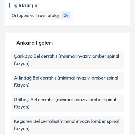
oluşturun. Size bu uzmandan randevu almanız için bir
İlgili Branşlar
takvim hazırlandığında e-posta ile bilgilendireceğiz.
Ortopedi ve Travmatoloji
24
E-posta Adresiniz
Ankara İlçeleri
Kişisel verilerimin işlenmesine ilişkin
Aydınlatma
Çankaya
Metni
Bel cerrahisi(minimal invaziv lomber spinal
'ni okudum ve kişisel verilerimin belirtilen
kapsamda işlenmesini kabul ediyorum.
füzyon)
Altındağ
Bel cerrahisi(minimal invaziv lomber spinal
Takvim Talebini Gönder
füzyon)
Gölbaşı
Bel cerrahisi(minimal invaziv lomber spinal
füzyon)
Keçiören
Bel cerrahisi(minimal invaziv lomber spinal
füzyon)