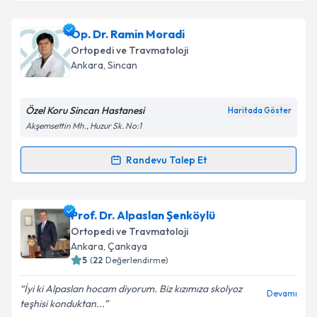
Takvim Talebini Gönder
Doç. Dr. Oğuz Karaeminoğulları
için randevu
Op. Dr. Ramin Moradi
takvimi talebi oluşturun. Size bu uzmandan randevu
Ortopedi ve Travmatoloji
almanız için bir takvim hazırlandığında e-posta ile
Ankara
, Sincan
bilgilendireceğiz.
E-posta Adresiniz
Özel Koru Sincan Hastanesi
Haritada Göster
Akşemsettin Mh., Huzur Sk. No:1
Randevu Talep Et
Randevu Takvimi Talebi
Kişisel verilerimin işlenmesine ilişkin
Aydınlatma
Metni
'ni okudum ve kişisel verilerimin belirtilen
kapsamda işlenmesini kabul ediyorum.
Op. Dr. Ramin Moradi
için randevu takvimi talebi
Prof. Dr. Alpaslan Şenköylü
oluşturun. Size bu uzmandan randevu almanız için bir
Ortopedi ve Travmatoloji
takvim hazırlandığında e-posta ile bilgilendireceğiz.
Takvim Talebini Gönder
Ankara
, Çankaya
5
(
22
Değerlendirme)
E-posta Adresiniz
İyi ki Alpaslan hocam diyorum. Biz kızımıza skolyoz
Devamı
teşhisi konduktan...