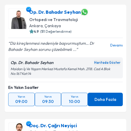
Op. Dr. Bahadır Seyhan
Ortopedi ve Travmatoloji
Ankara
, Çankaya
4.9
(
51
Değerlendirme)
Diz kireçlenmesi nedeniyle başvurmuştum… Dr
Devamı
Bahadır Seyhan sorunu çözebilmek ...
Op. Dr. Bahadır Seyhan
Haritada Göster
Maidan İş Ve Yaşam Merkezi Mustafa Kemal Mah. 2118. Cad A Blok
No:167 Kat:14
En Yakın Saatler
Yarın
Yarın
Yarın
Daha Fazla
09:00
09:30
10:00
Doç. Dr. Çağrı Neyişci