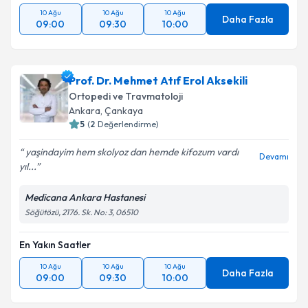
10 Ağu
10 Ağu
10 Ağu
Daha Fazla
09:00
09:30
10:00
Prof. Dr. Mehmet Atıf Erol Aksekili
Ortopedi ve Travmatoloji
Ankara
, Çankaya
5
(
2
Değerlendirme)
yaşindayim hem skolyoz dan hemde kifozum vardı
Devamı
yıl...
Medicana Ankara Hastanesi
Söğütözü, 2176. Sk. No: 3, 06510
En Yakın Saatler
10 Ağu
10 Ağu
10 Ağu
Daha Fazla
09:00
09:30
10:00