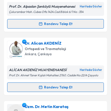
Prof. Dr. Alpaslan Şenköylü Muayenehanesi
Haritada Göster
Kişisel verilerimin işlenmesine ilişkin
Aydınlatma
Çukurambar Mah. Cubes Ofis 1424.Cad B blok 6/1 No : 354
Metni
'ni okudum ve kişisel verilerimin belirtilen
kapsamda işlenmesini kabul ediyorum.
Randevu Talep Et
Randevu Takvimi Talebi
Takvim Talebini Gönder
Prof. Dr. Alpaslan Şenköylü
için randevu takvimi
Dr. Alican AKDENİZ
talebi oluşturun. Size bu uzmandan randevu almanız
Ortopedi ve Travmatoloji
için bir takvim hazırlandığında e-posta ile
Ankara
, Çankaya
bilgilendireceğiz.
E-posta Adresiniz
ALİCAN AKDENİZ MUAYENEHANESİ
Haritada Göster
Prof. Dr. Ahmet Taner Kışlalı Mahallesi 2760. Cadde No:22/A Çayyolu
Randevu Talep Et
Randevu Takvimi Talebi
Kişisel verilerimin işlenmesine ilişkin
Aydınlatma
Metni
'ni okudum ve kişisel verilerimin belirtilen
kapsamda işlenmesini kabul ediyorum.
Dr. Alican AKDENİZ
için randevu takvimi talebi
Uzm. Dr. Metin Karataş