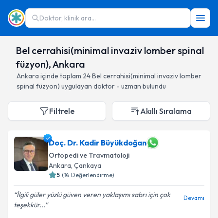
Doktor, klinik ara...
Bel cerrahisi(minimal invaziv lomber spinal
füzyon), Ankara
Ankara
içinde toplam
24
Bel cerrahisi(minimal invaziv lomber
spinal füzyon)
uygulayan doktor - uzman bulundu
Filtrele
Akıllı Sıralama
Doç. Dr. Kadir Büyükdoğan
Ortopedi ve Travmatoloji
Ankara
, Çankaya
5
(
14
Değerlendirme)
İlgili güler yüzlü güven veren yaklaşımı sabrı için çok
Devamı
teşekkür...