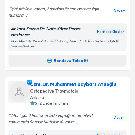
E-posta Adresiniz
İşini titizlikle yapan, hastaları ile son derece ilgili
Devamı
numara...
Ankara Sıncan Dr. Nafız Körez Devlet
Kişisel verilerimin işlenmesine ilişkin
Aydınlatma
Haritada Göster
Hastanesı
Metni
'ni okudum ve kişisel verilerimin belirtilen
Gazi Mustafa Kemal Blv., Fatih Mah., Tuğra Anıtı Yanı Sis Sok., 06930
kapsamda işlenmesini kabul ediyorum.
Sincan/Ankara
Randevu Talep Et
Takvim Talebini Gönder
Randevu Takvimi Talebi
Uzm. Dr. Abdullah Kenan Öz
için randevu takvimi
Uzm. Dr. Muhammet Baybars Ataoğlu
talebi oluşturun. Size bu uzmandan randevu almanız
Ortopedi ve Travmatoloji
için bir takvim hazırlandığında e-posta ile
Ankara
bilgilendireceğiz.
5
(
2
Değerlendirme)
E-posta Adresiniz
Mart günü hastanenizde yaptığınız ameliyat
Devamı
sonucunda Sonsuz Mutluluk duydum...