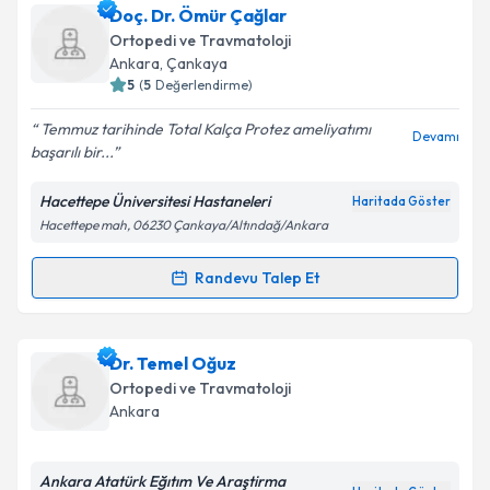
Prof. Dr. Bülent Atilla
için randevu takvimi talebi
Doç. Dr. Ömür Çağlar
Takvim Talebini Gönder
oluşturun. Size bu uzmandan randevu almanız için bir
Ortopedi ve Travmatoloji
takvim hazırlandığında e-posta ile bilgilendireceğiz.
Ankara
, Çankaya
5
(
5
Değerlendirme)
E-posta Adresiniz
Temmuz tarihinde Total Kalça Protez ameliyatımı
Devamı
başarılı bir...
Hacettepe Üniversitesi Hastaneleri
Haritada Göster
Kişisel verilerimin işlenmesine ilişkin
Aydınlatma
Hacettepe mah, 06230 Çankaya/Altındağ/Ankara
Metni
'ni okudum ve kişisel verilerimin belirtilen
kapsamda işlenmesini kabul ediyorum.
Randevu Talep Et
Randevu Takvimi Talebi
Takvim Talebini Gönder
Doç. Dr. Ömür Çağlar
için randevu takvimi talebi
Dr. Temel Oğuz
oluşturun. Size bu uzmandan randevu almanız için bir
Ortopedi ve Travmatoloji
takvim hazırlandığında e-posta ile bilgilendireceğiz.
Ankara
E-posta Adresiniz
Ankara Atatürk Eğıtım Ve Araştirma