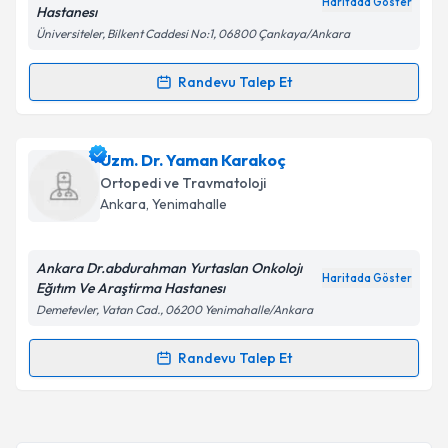
Haritada Göster
Hastanesı
Üniversiteler, Bilkent Caddesi No:1, 06800 Çankaya/Ankara
Kişisel verilerimin işlenmesine ilişkin
Aydınlatma
Metni
'ni okudum ve kişisel verilerimin belirtilen
Randevu Talep Et
Randevu Takvimi Talebi
kapsamda işlenmesini kabul ediyorum.
Dr. Temel Oğuz
için randevu takvimi talebi oluşturun.
Uzm. Dr. Yaman Karakoç
Takvim Talebini Gönder
Size bu uzmandan randevu almanız için bir takvim
Ortopedi ve Travmatoloji
hazırlandığında e-posta ile bilgilendireceğiz.
Ankara
, Yenimahalle
E-posta Adresiniz
Ankara Dr.abdurahman Yurtaslan Onkolojı
Haritada Göster
Eğıtım Ve Araştirma Hastanesı
Demetevler, Vatan Cad., 06200 Yenimahalle/Ankara
Kişisel verilerimin işlenmesine ilişkin
Aydınlatma
Metni
'ni okudum ve kişisel verilerimin belirtilen
Randevu Talep Et
Randevu Takvimi Talebi
kapsamda işlenmesini kabul ediyorum.
Uzm. Dr. Yaman Karakoç
için randevu takvimi talebi
Takvim Talebini Gönder