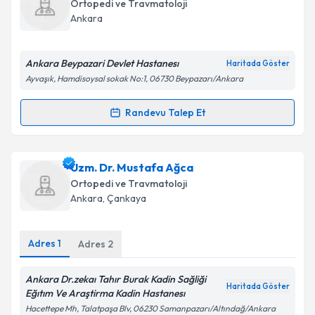
oluşturun. Size bu uzmandan randevu almanız için bir
Ortopedi ve Travmatoloji
takvim hazırlandığında e-posta ile bilgilendireceğiz.
Takvim Talebini Gönder
Ankara
E-posta Adresiniz
Ankara Beypazari Devlet Hastanesı
Haritada Göster
Ayvaşık, Hamdisoysal sokak No:1, 06730 Beypazarı/Ankara
Kişisel verilerimin işlenmesine ilişkin
Aydınlatma
Randevu Talep Et
Randevu Takvimi Talebi
Metni
'ni okudum ve kişisel verilerimin belirtilen
kapsamda işlenmesini kabul ediyorum.
Uzm. Dr. Metin Karataş
için randevu takvimi talebi
Uzm. Dr. Mustafa Ağca
oluşturun. Size bu uzmandan randevu almanız için bir
Takvim Talebini Gönder
Ortopedi ve Travmatoloji
takvim hazırlandığında e-posta ile bilgilendireceğiz.
Ankara
, Çankaya
E-posta Adresiniz
Adres
1
Adres
2
Ankara Dr.zekaı Tahır Burak Kadin Sağliği
Haritada Göster
Kişisel verilerimin işlenmesine ilişkin
Aydınlatma
Eğıtım Ve Araştirma Kadin Hastanesı
Metni
'ni okudum ve kişisel verilerimin belirtilen
Hacettepe Mh, Talatpaşa Blv, 06230 Samanpazarı/Altındağ/Ankara