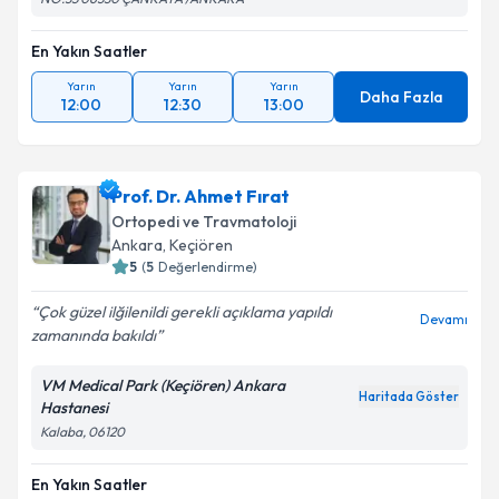
En Yakın Saatler
Yarın
Yarın
Yarın
Daha Fazla
12:00
12:30
13:00
Prof. Dr. Ahmet Fırat
Ortopedi ve Travmatoloji
Ankara
, Keçiören
5
(
5
Değerlendirme)
Çok güzel ilğilenildi gerekli açıklama yapıldı
Devamı
zamanında bakıldı
VM Medical Park (Keçiören) Ankara
Haritada Göster
Hastanesi
Kalaba, 06120
En Yakın Saatler