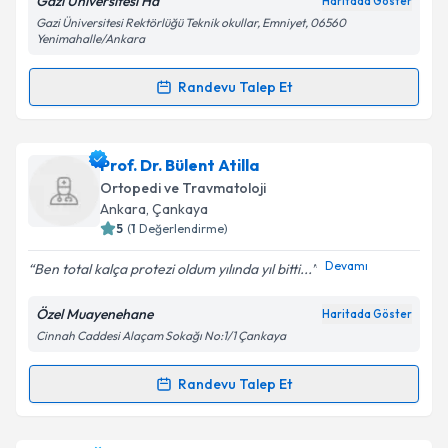
Gazi Üniversitesi Ha
Haritada Göster
Gazi Üniversitesi Rektörlüğü Teknik okullar, Emniyet, 06560
Kişisel verilerimin işlenmesine ilişkin
Aydınlatma
Yenimahalle/Ankara
Metni
'ni okudum ve kişisel verilerimin belirtilen
kapsamda işlenmesini kabul ediyorum.
Randevu Talep Et
Randevu Takvimi Talebi
Takvim Talebini Gönder
Uzm. Dr. Muhammet Baybars Ataoğlu
için randevu
Prof. Dr. Bülent Atilla
takvimi talebi oluşturun. Size bu uzmandan randevu
Ortopedi ve Travmatoloji
almanız için bir takvim hazırlandığında e-posta ile
Ankara
, Çankaya
bilgilendireceğiz.
5
(
1
Değerlendirme)
E-posta Adresiniz
Devamı
Ben total kalça protezi oldum yılında yıl bitti...
Özel Muayenehane
Haritada Göster
Cinnah Caddesi Alaçam Sokağı No:1/1 Çankaya
Kişisel verilerimin işlenmesine ilişkin
Aydınlatma
Metni
'ni okudum ve kişisel verilerimin belirtilen
Randevu Talep Et
Randevu Takvimi Talebi
kapsamda işlenmesini kabul ediyorum.