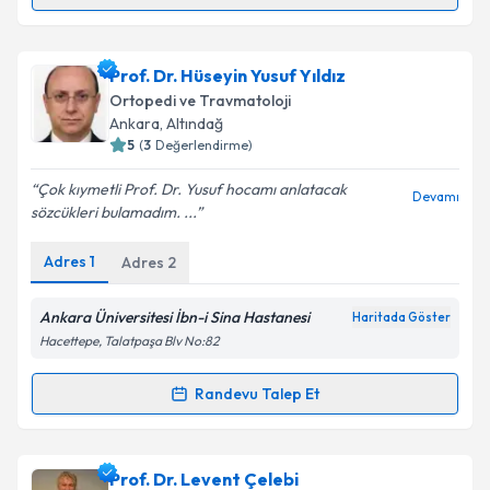
Randevu Takvimi Talebi
Takvim Talebini Gönder
Prof. Dr. Emre Acaroğlu
için randevu takvimi talebi
Prof. Dr. Hüseyin Yusuf Yıldız
oluşturun. Size bu uzmandan randevu almanız için bir
Ortopedi ve Travmatoloji
takvim hazırlandığında e-posta ile bilgilendireceğiz.
Ankara
, Altındağ
5
(
3
Değerlendirme)
E-posta Adresiniz
Çok kıymetli Prof. Dr. Yusuf hocamı anlatacak
Devamı
sözcükleri bulamadım. ...
Adres
1
Adres
2
Kişisel verilerimin işlenmesine ilişkin
Aydınlatma
Metni
'ni okudum ve kişisel verilerimin belirtilen
kapsamda işlenmesini kabul ediyorum.
Ankara Üniversitesi İbn-i Sina Hastanesi
Haritada Göster
Hacettepe, Talatpaşa Blv No:82
Takvim Talebini Gönder
Randevu Talep Et
Randevu Takvimi Talebi
Prof. Dr. Hüseyin Yusuf Yıldız
için randevu takvimi
Prof. Dr. Levent Çelebi