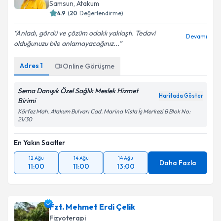
Samsun
, Atakum
4.9
(
20
Değerlendirme)
Anladı, gördü ve çözüm odaklı yaklaştı. Tedavi
Devamı
olduğunuzu bile anlamayacağınız...
Adres
1
Online Görüşme
Sema Danışık Özel Sağlık Meslek Hizmet
Haritada Göster
Birimi
Körfez Mah. Atakum Bulvarı Cad. Marina Vista İş Merkezi B Blok No:
21/30
En Yakın Saatler
12 Ağu
14 Ağu
14 Ağu
Daha Fazla
11:00
11:00
13:00
Fzt. Mehmet Erdi Çelik
Fizyoterapi