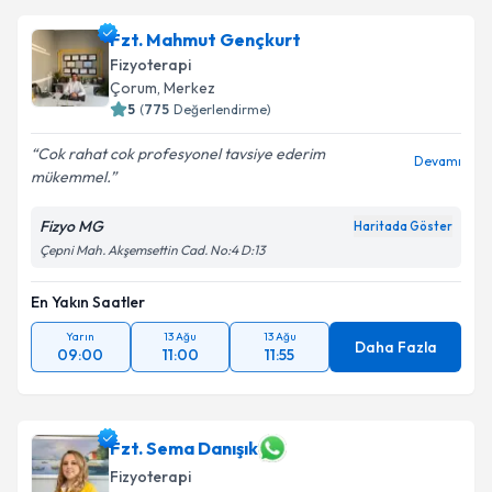
Fzt. Mahmut Gençkurt
Fizyoterapi
Çorum
, Merkez
5
(
775
Değerlendirme)
Cok rahat cok profesyonel tavsiye ederim
Devamı
mükemmel.
Fizyo MG
Haritada Göster
Çepni Mah. Akşemsettin Cad. No:4 D:13
En Yakın Saatler
Yarın
13 Ağu
13 Ağu
Daha Fazla
09:00
11:00
11:55
Fzt. Sema Danışık
Fizyoterapi