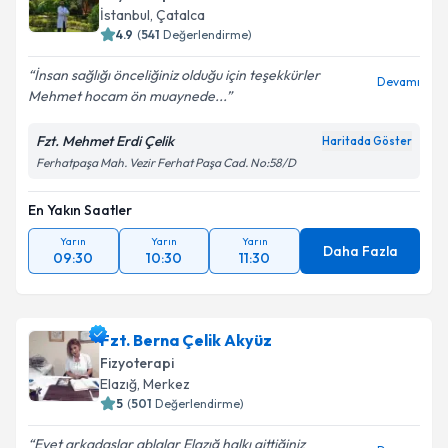
İstanbul
, Çatalca
4.9
(
541
Değerlendirme)
İnsan sağlığı önceliğiniz olduğu için teşekkürler
Devamı
Mehmet hocam ön muaynede...
Fzt. Mehmet Erdi Çelik
Haritada Göster
Ferhatpaşa Mah. Vezir Ferhat Paşa Cad. No:58/D
En Yakın Saatler
Yarın
Yarın
Yarın
Daha Fazla
09:30
10:30
11:30
Fzt. Berna Çelik Akyüz
Fizyoterapi
Elazığ
, Merkez
5
(
501
Değerlendirme)
Evet arkadaşlar ablalar Elazığ halkı gittiğiniz