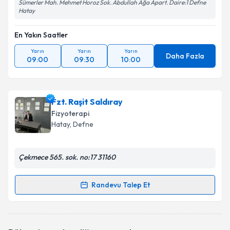
Sümerler Mah. Mehmet Horoz Sok. Abdullah Ağa Apart. Daire:1 Defne
Hatay
En Yakın Saatler
Yarın
Yarın
Yarın
Daha Fazla
09:00
09:30
10:00
Fzt. Raşit Saldıray
Fizyoterapi
Hatay
, Defne
Çekmece 565. sok. no:17 31160
Randevu Talep Et
Randevu Takvimi Talebi
Fzt. Raşit Saldıray
için randevu takvimi talebi