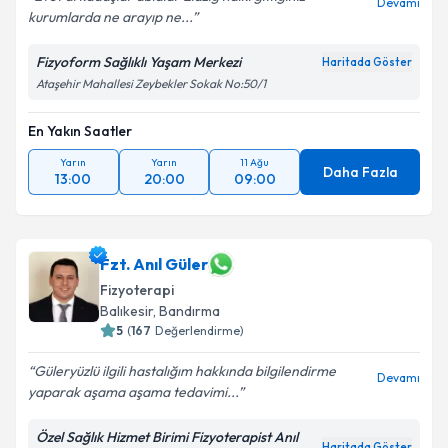
Devamı
kurumlarda ne arayıp ne...
Fizyoform Sağlıklı Yaşam Merkezi
Haritada Göster
Ataşehir Mahallesi Zeybekler Sokak No:50/1
En Yakın Saatler
Yarın
Yarın
11 Ağu
Daha Fazla
13:00
20:00
09:00
Fzt. Anıl Güler
Fizyoterapi
Balıkesir
, Bandırma
5
(
167
Değerlendirme)
Güleryüzlü ilgili hastalığım hakkında bilgilendirme
Devamı
yaparak aşama aşama tedavimi...
Özel Sağlık Hizmet Birimi Fizyoterapist Anıl
Haritada Göster