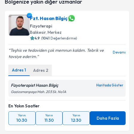
Bölgenize yakın diğer uzmanlar
oluşturun. Size bu uzmandan randevu almanız için bir
takvim hazırlandığında e-posta ile bilgilendireceğiz.
Fzt. Hasan Bilgiç
E-posta Adresiniz
Fizyoterapi
Balıkesir
, Merkez
4.9
(
1041
Değerlendirme)
Kişisel verilerimin işlenmesine ilişkin
Aydınlatma
Teşhis ve tedaviden çok memnun kaldım. Tebrik ve
Devamı
Metni
'ni okudum ve kişisel verilerimin belirtilen
tavsiye ederim.
kapsamda işlenmesini kabul ediyorum.
Adres
1
Adres
2
Takvim Talebini Gönder
Fizyoterapist Hasan Bilgiç
Haritada Göster
Gaziosmanpaşa Mah. 203 Sk. No1A
En Yakın Saatler
Yarın
Yarın
Yarın
Daha Fazla
10:30
11:30
12:30