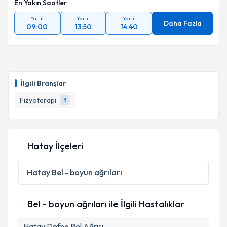
En Yakın Saatler
Yarın
Yarın
Yarın
Daha Fazla
09:00
13:50
14:40
İlgili Branşlar
Fizyoterapi
3
Hatay İlçeleri
Hatay
Bel - boyun ağrıları
Bel - boyun ağrıları ile İlgili Hastalıklar
Hatay Defne Bel Ağrısı