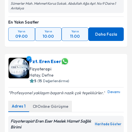
Sümerler Mah. Mehmet Koruz Sokak. Abdullah Ağa Apt. No:9 Daire:1
Antakya
En Yakın Saatler
Yarın
Yarın
Yarın
Daha Fazla
09:00
10:00
11:00
Fzt. Eren Eser
Fizyoterapi
Hatay
, Defne
5
(
15
Değerlendirme)
Devamı
Profesyonel yaklaşım başarılı nazik çok teşekkürler.
Adres
1
Online Görüşme
Fizyoterapist Eren Eser Meslek Hizmet Sağlık
Haritada Göster
Birimi