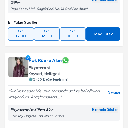
Güler
Paşa Konak Mah. Sağlık Cad. No:46 Özel Plus Apart.
En Yakın Saatler
17 Ağu
17 Ağu
18 Ağu
Daha Fazla
12:00
16:00
10:00
Fzt. Kübra Akın
Fizyoterapi
Kayseri
, Melikgazi
5
(
30
Değerlendirme)
Skolyoz nedeniyle uzun zamandır sırt ve bel ağrıları
Devamı
yaşıyordum. Araştırmaların...
Fizyoterapist Kübra Akın
Haritada Göster
Erenköy, Dağyeli Cad. No:85 38050