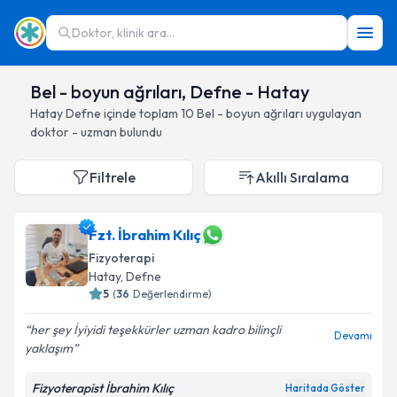
Doktor, klinik ara...
Bel - boyun ağrıları, Defne - Hatay
Hatay
Defne
içinde toplam
10
Bel - boyun ağrıları
uygulayan
doktor - uzman bulundu
Filtrele
Akıllı Sıralama
Fzt. İbrahim Kılıç
Fizyoterapi
Hatay
, Defne
5
(
36
Değerlendirme)
her şey İyiyidi teşekkürler uzman kadro bilinçli
Devamı
yaklaşım
Fizyoterapist İbrahim Kılıç
Haritada Göster