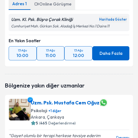
Adres
1
Online Görüşme
Uzm. Kl. Psk. Büşra Çorak Kliniği
Haritada Göster
Cumhuriyet Mah. Gürkan Sok. Aladağ İş Merkezi No:1 Daire:11
En Yakın Saatler
13 Ağu
13 Ağu
13 Ağu
Daha Fazla
10:00
11:00
12:00
Bölgenize yakın diğer uzmanlar
Uzm. Psk. Mustafa Cem Oğuz
Psikoloji
+
1
diğer
Ankara
, Çankaya
5
(
465
Değerlendirme)
Gayet olumlu bir terapi herkese tavsiye ederim
Devamı