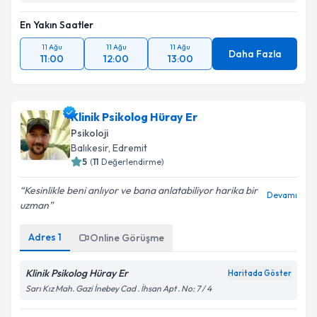
En Yakın Saatler
11 Ağu
11 Ağu
11 Ağu
Daha Fazla
11:00
12:00
13:00
Klinik Psikolog Hüray Er
Psikoloji
Balıkesir
, Edremit
5
(
11
Değerlendirme)
Kesinlikle beni anlıyor ve bana anlatabiliyor harika bir
Devamı
uzman
Adres
1
Online Görüşme
Klinik Psikolog Hüray Er
Haritada Göster
Sarı Kız Mah. Gazi İnebey Cad . İhsan Apt . No: 7 / 4