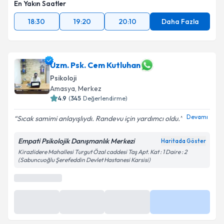
En Yakın Saatler
18:30
19:20
20:10
Daha Fazla
Uzm. Psk. Cem Kutluhan
Psikoloji
Amasya
, Merkez
4.9
(
345
Değerlendirme)
Devamı
Sıcak samimi anlayışlıydı. Randevu için yardımcı oldu.
Empati Psikolojik Danışmanlık Merkezi
Haritada Göster
Kirazlidere Mahallesi Turgut Özal caddesi Taş Apt. Kat : 1 Daire : 2
(Sabuncuoğlu Şerefeddin Devlet Hastanesi Karsisi)
En Yakın Saatler
18 Ağu
1 Eyl
8 Eyl
Daha Fazla
17:00
17:00
17:00