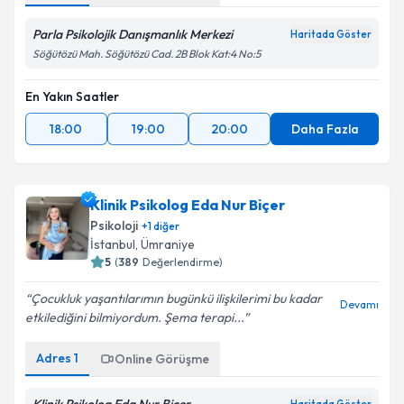
Parla Psikolojik Danışmanlık Merkezi
Haritada Göster
Söğütözü Mah. Söğütözü Cad. 2B Blok Kat:4 No:5
En Yakın Saatler
18:00
19:00
20:00
Daha Fazla
Klinik Psikolog Eda Nur Biçer
Psikoloji
+
1
diğer
İstanbul
, Ümraniye
5
(
389
Değerlendirme)
Çocukluk yaşantılarımın bugünkü ilişkilerimi bu kadar
Devamı
etkilediğini bilmiyordum. Şema terapi...
Adres
1
Online Görüşme