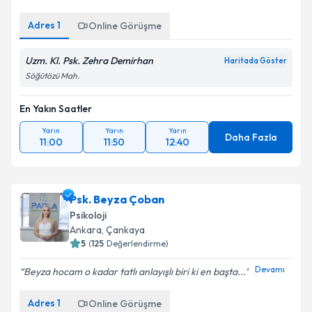
Adres
1
Online Görüşme
Uzm. Kl. Psk. Zehra Demirhan
Haritada Göster
Söğütözü Mah.
En Yakın Saatler
Yarın
Yarın
Yarın
Daha Fazla
11:00
11:50
12:40
Psk. Beyza Çoban
Psikoloji
Ankara
, Çankaya
5
(
125
Değerlendirme)
Devamı
Beyza hocam o kadar tatlı anlayışlı biri ki en başta...
Adres
1
Online Görüşme