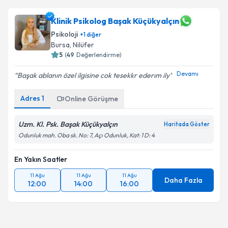
Klinik Psikolog Başak Küçükyalçın
Psikoloji
+
1
diğer
Bursa
, Nilüfer
5
(
49
Değerlendirme)
Devamı
Başak ablanın özel ilgisine cok tesekkr ederım ily
Adres
1
Online Görüşme
Uzm. Kl. Psk. Başak Küçükyalçın
Haritada Göster
Odunluk mah. Oba sk. No: 7, Açı Odunluk, Kat: 1 D: 4
En Yakın Saatler
11 Ağu
11 Ağu
11 Ağu
Daha Fazla
12:00
14:00
16:00