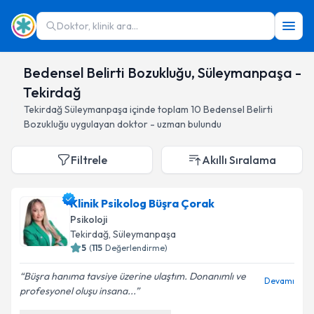
Doktor, klinik ara...
Bedensel Belirti Bozukluğu, Süleymanpaşa -
Tekirdağ
Tekirdağ
Süleymanpaşa
içinde toplam
10
Bedensel Belirti
Bozukluğu
uygulayan doktor - uzman bulundu
Filtrele
Akıllı Sıralama
Klinik Psikolog Büşra Çorak
Psikoloji
Tekirdağ
, Süleymanpaşa
5
(
115
Değerlendirme)
Büşra hanıma tavsiye üzerine ulaştım. Donanımlı ve
Devamı
profesyonel oluşu insana...