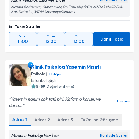
Klinik Psikolog Eda Nur Biçer
Haritada Göster
Avrupa Residence, Yamanevler, Dr. Fazıl Küçük Cd. A2 Blok No:10 D:6.
Kat, Daire 24, 34764 Ümraniye/İstanbul
En Yakın Saatler
Yarın
Yarın
Yarın
Daha Fazla
11:00
12:00
13:00
Klinik Psikolog Yasemin Mısırlı
Psikoloji
+
1
diğer
İstanbul
, Şişli
5
(
59
Değerlendirme)
Yasemin hanım çok tatlı biri. Kafam o karışık ve
Devamı
daha...
Adres
1
Adres
2
Adres
3
Online Görüşme
Modern Psikoloji Merkezi
Haritada Göster