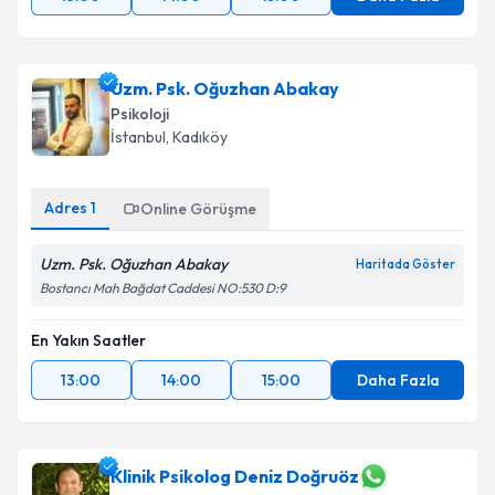
Uzm. Psk. Oğuzhan Abakay
Psikoloji
İstanbul
, Kadıköy
Adres
1
Online Görüşme
Uzm. Psk. Oğuzhan Abakay
Haritada Göster
Bostancı Mah Bağdat Caddesi NO:530 D:9
En Yakın Saatler
13:00
14:00
15:00
Daha Fazla
Klinik Psikolog Deniz Doğruöz