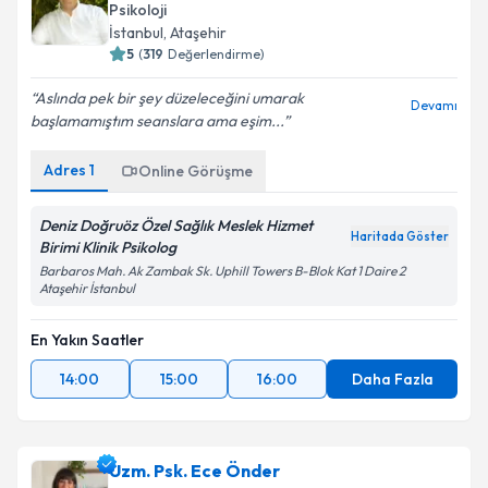
Psikoloji
İstanbul
, Ataşehir
5
(
319
Değerlendirme)
Aslında pek bir şey düzeleceğini umarak
Devamı
başlamamıştım seanslara ama eşim...
Adres
1
Online Görüşme
Deniz Doğruöz Özel Sağlık Meslek Hizmet
Haritada Göster
Birimi Klinik Psikolog
Barbaros Mah. Ak Zambak Sk. Uphill Towers B-Blok Kat 1 Daire 2
Ataşehir İstanbul
En Yakın Saatler
14:00
15:00
16:00
Daha Fazla
Uzm. Psk. Ece Önder