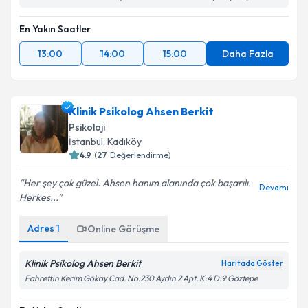
En Yakın Saatler
13:00
14:00
15:00
Daha Fazla
Klinik Psikolog Ahsen Berkit
Psikoloji
İstanbul
, Kadıköy
4.9
(
27
Değerlendirme)
Her şey çok güzel. Ahsen hanım alanında çok başarılı.
Devamı
Herkes...
Adres
1
Online Görüşme
Klinik Psikolog Ahsen Berkit
Haritada Göster
Fahrettin Kerim Gökay Cad. No:230 Aydın 2 Apt. K:4 D:9 Göztepe