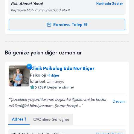
Psk. Ahmet Yenal
Haritada Göster
Küçükyalı Mah. Cumhuriyet Cad. No:9
Randevu Talep Et
Randevu Takvimi Talebi
Psk. Ahmet Yenal
için randevu takvimi talebi
Bölgenize yakın diğer uzmanlar
oluşturun. Size bu uzmandan randevu almanız için bir
takvim hazırlandığında e-posta ile bilgilendireceğiz.
Klinik Psikolog Eda Nur Biçer
E-posta Adresiniz
Psikoloji
+
1
diğer
İstanbul
, Ümraniye
5
(
389
Değerlendirme)
Çocukluk yaşantılarımın bugünkü ilişkilerimi bu kadar
Kişisel verilerimin işlenmesine ilişkin
Aydınlatma
Devamı
etkilediğini bilmiyordum. Şema terapi...
Metni
'ni okudum ve kişisel verilerimin belirtilen
kapsamda işlenmesini kabul ediyorum.
Adres
1
Online Görüşme
Takvim Talebini Gönder