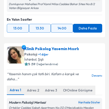
Dumlupınar Mahallesi Prof Kamil Milas Caddesi Bahar Sitesi No:8/2
Vatan Bilgisayar Arkası
En Yakın Saatler
13:00
13:30
14:00
Daha Fazla
Klinik Psikolog Yasemin Mısırlı
Psikoloji
+
1
diğer
İstanbul
, Şişli
5
(
59
Değerlendirme)
Yasemin hanım çok tatlı biri. Kafam o karışık ve
Devamı
daha...
Adres
1
Adres
2
Adres
3
Online Görüşme
Modern Psikoloji Merkezi
Haritada Göster
Ortaklar Caddesi Sabah Apartmanı No:3 D:3 Mecidiyeköy Meydan