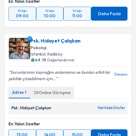
En Yakın Saatler
10 Ağu
10 Ağu
10 Ağu
Daha Fazla
09:00
10:00
11:00
Psk. Hidayet Çalışkan
Psikoloji
İstanbul
, Kadıköy
4.9
(
15
Değerlendirme)
Sorunlarımın kaynağını anlamama ve bunları etkili bir
Devamı
şekilde çözebilmem için...
Adres
1
Online Görüşme
Psk. Hidayet Çalışkan
Haritada Göster
En Yakın Saatler
13:00
14:00
15:00
Daha Fazla