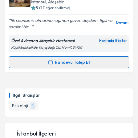
İstanbul
, Ataşehir
5
(
1
Değerlendirme)
Ilk seansimiz olmasina ragmen guven duydum. Ilgili ve
Devamı
samimi bir...
Özel Avicenna Ataşehir Hastanesi
Haritada Göster
Küçükbakkalköy, Kayışdağı Cd. No:47, 34750
Randevu Talep Et
Randevu Takvimi Talebi
Uzm. Psk. Ahmet Volkan Uygun
için randevu takvimi
talebi oluşturun. Size bu uzmandan randevu almanız
İlgili Branşlar
için bir takvim hazırlandığında e-posta ile
bilgilendireceğiz.
Psikoloji
1
E-posta Adresiniz
İstanbul İlçeleri