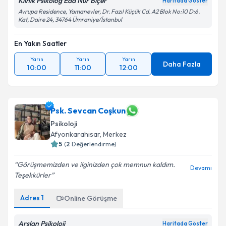
Klinik Psikolog Eda Nur Biçer
Haritada Göster
Avrupa Residence, Yamanevler, Dr. Fazıl Küçük Cd. A2 Blok No:10 D:6.
Kat, Daire 24, 34764 Ümraniye/İstanbul
En Yakın Saatler
Yarın
Yarın
Yarın
Daha Fazla
10:00
11:00
12:00
Psk. Sevcan Coşkun
Psikoloji
Afyonkarahisar
, Merkez
5
(
2
Değerlendirme)
Görüşmemizden ve ilginizden çok memnun kaldım.
Devamı
Teşekkürler
Adres
1
Online Görüşme
Arslan Psikoloji
Haritada Göster