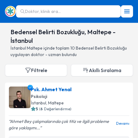
Doktor, klinik ara...
Bedensel Belirti Bozukluğu, Maltepe -
İstanbul
İstanbul
Maltepe
içinde toplam
10
Bedensel Belirti Bozukluğu
uygulayan doktor - uzman bulundu
Filtrele
Akıllı Sıralama
Psk. Ahmet Yenal
Psikoloji
İstanbul
, Maltepe
5
(
6
Değerlendirme)
Ahmet Bey çalışmalarında çok titiz ve ilgili probleme
Devamı
göre yaklaşımı...