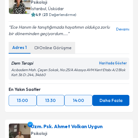
Psikoloji
İstanbul
, Üsküdar
4.9
(
23
Değerlendirme)
Ece Hanım ile tanıştığımızda hayatımın oldukça zorlu
Devamı
bir döneminden geçiyordum....
Adres
1
Online Görüşme
Dem Terapi
Haritada Göster
Acıbadem Mah. Çeçen Sokak, No:25/A Akasya AVM Kent Etabı A/2 Blok
Kat: 36 D: 244, 34660
En Yakın Saatler
13:00
13:30
14:00
Daha Fazla
Uzm. Psk. Ahmet Volkan Uygun
Psikoloji