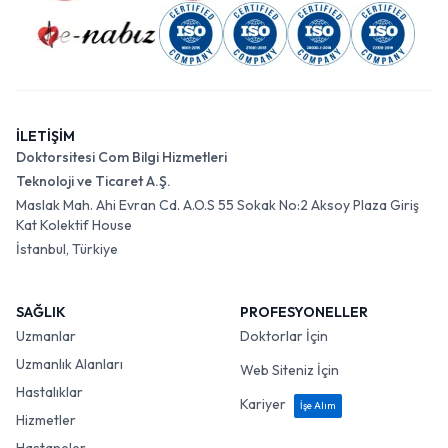
İLETİŞİM
Doktorsitesi Com Bilgi Hizmetleri
Teknoloji ve Ticaret A.Ş.
Maslak Mah. Ahi Evran Cd. A.O.S 55 Sokak No:2 Aksoy Plaza Giriş
Kat Kolektif House
İstanbul, Türkiye
SAĞLIK
PROFESYONELLER
Uzmanlar
Doktorlar İçin
Uzmanlık Alanları
Web Siteniz İçin
Hastalıklar
Kariyer
İşe Alım
Hizmetler