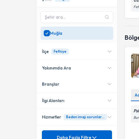
Uz
Fe
Muğla
Bölg
İlçe
Fethiye
Yakınımda Ara
Branşlar
Konumuma yakın uzmanları
Fethiye
göster
A
İlgi Alanları
Ps
Hizmetler
Beden imajı sorunları danışmanlığı
Bu
Psikolojik Danışman
Mezuniyet
Aile Dinamikleri
Daha Fazla Filtre