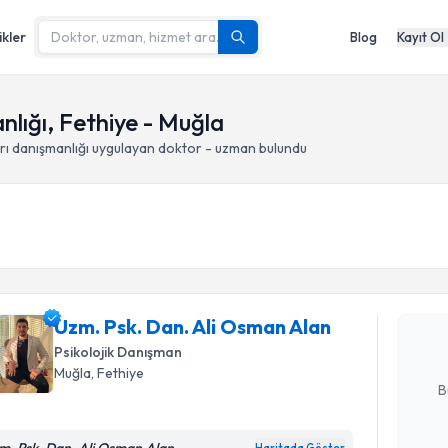
ikler
Blog
Kayıt Ol
nlığı, Fethiye - Muğla
rı danışmanlığı
uygulayan doktor - uzman bulundu
Randevu T
Uzm. Psk.
oluşturun. 
Uzm. Psk. Dan. Ali Osman Alan
hazırlandığ
Psikolojik Danışman
E-posta Ad
Muğla
, Fethiye
B