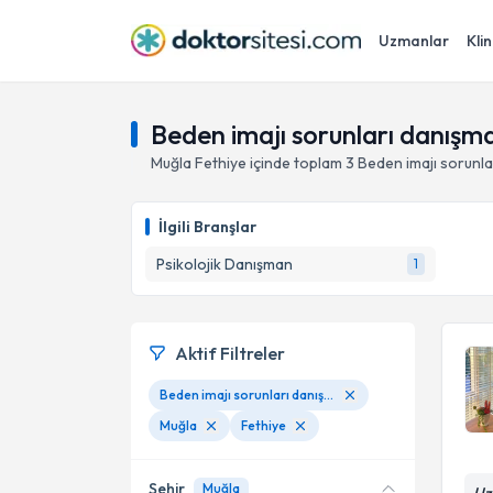
Uzmanlar
Klin
Beden imajı sorunları danışma
Muğla
Fethiye
içinde toplam
3
Beden imajı sorunla
İlgili Branşlar
Psikolojik Danışman
1
Aktif Filtreler
Beden imajı sorunları danışmanlığı
Muğla
Fethiye
Şehir
Muğla