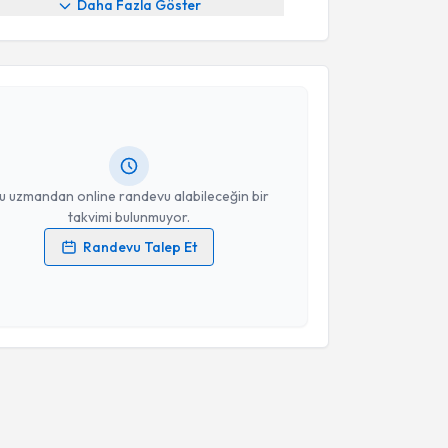
Daha Fazla Göster
akvimi Talebi
anur Çal
için randevu takvimi talebi oluşturun. Size
 randevu almanız için bir takvim hazırlandığında e-
lgilendireceğiz.
resiniz
u uzmandan online randevu alabileceğin bir
takvimi bulunmuyor.
Randevu Talep Et
 verilerimin işlenmesine ilişkin
Aydınlatma Metni
'ni
 ve kişisel verilerimin belirtilen kapsamda
esini kabul ediyorum.
Takvim Talebini Gönder