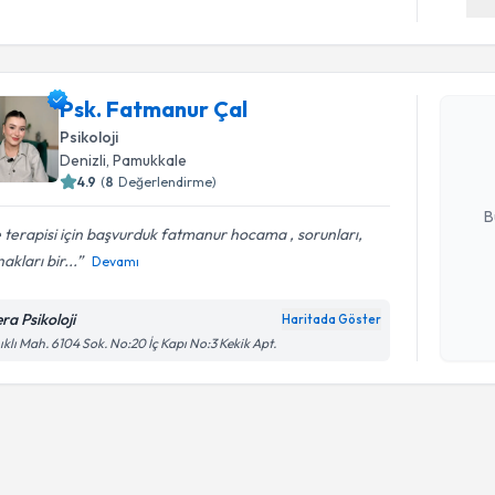
Randevu T
Psk. Fatm
Psk. Fatmanur Çal
bu uzmandan
Psikoloji
posta ile bi
Denizli
, Pamukkale
4.9
(
8
Değerlendirme)
E-posta Ad
B
e terapisi için başvurduk fatmanur hocama , sorunları,
akları bir...
Devamı
Kişisel
okudum
ra Psikoloji
Haritada Göster
işlenm
ıklı Mah. 6104 Sok. No:20 İç Kapı No:3 Kekik Apt.