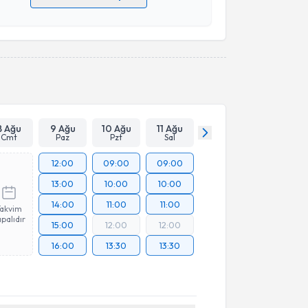
 verilerimin işlenmesine ilişkin
Aydınlatma Metni
'ni
 ve kişisel verilerimin belirtilen kapsamda
esini kabul ediyorum.
Takvim Talebini Gönder
8 Ağu
9 Ağu
10 Ağu
11 Ağu
Cmt
Paz
Pzt
Sal
12:00
09:00
09:00
13:00
10:00
10:00
14:00
11:00
11:00
Takvim
palıdır
15:00
12:00
12:00
16:00
13:30
13:30