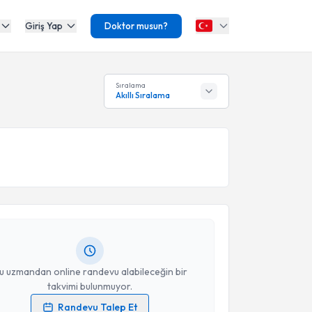
Giriş Yap
Doktor musun?
Sıralama
Akıllı Sıralama
akvimi Talebi
 Dan. Ali Osman Alan
için randevu takvimi talebi
Size bu uzmandan randevu almanız için bir takvim
ında e-posta ile bilgilendireceğiz.
resiniz
u uzmandan online randevu alabileceğin bir
takvimi bulunmuyor.
Randevu Talep Et