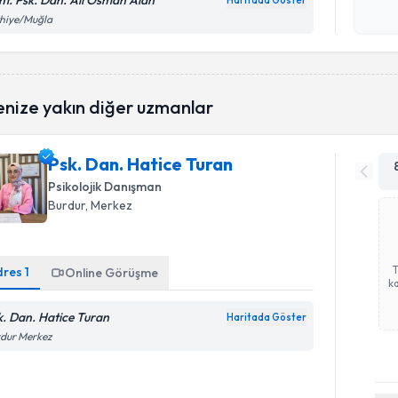
m. Psk. Dan. Ali Osman Alan
Haritada Göster
Kişisel
thiye/Muğla
okudum
işlenm
enize yakın diğer uzmanlar
Psk. Dan. Hatice Turan
Psikolojik Danışman
Burdur
, Merkez
dres
1
Online Görüşme
ka
k. Dan. Hatice Turan
Haritada Göster
rdur Merkez