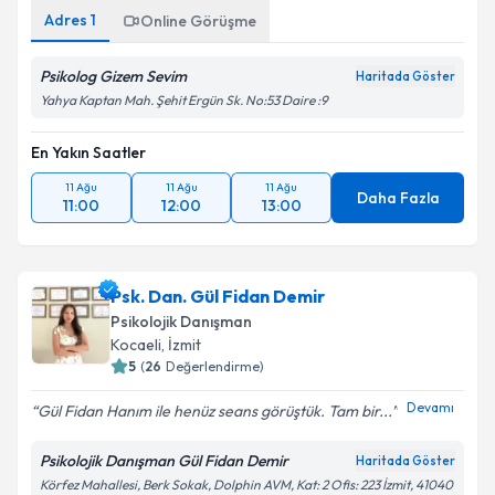
Adres
1
Online Görüşme
Psikolog Gizem Sevim
Haritada Göster
Yahya Kaptan Mah. Şehit Ergün Sk. No:53 Daire :9
En Yakın Saatler
11 Ağu
11 Ağu
11 Ağu
Daha Fazla
11:00
12:00
13:00
Psk. Dan. Gül Fidan Demir
Psikolojik Danışman
Kocaeli
, İzmit
5
(
26
Değerlendirme)
Devamı
Gül Fidan Hanım ile henüz seans görüştük. Tam bir...
Psikolojik Danışman Gül Fidan Demir
Haritada Göster
Körfez Mahallesi, Berk Sokak, Dolphin AVM, Kat: 2 Ofis: 223 İzmit, 41040