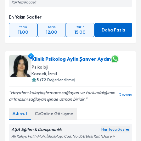
Körfez/Kocaeli
En Yakın Saatler
Yarın
Yarın
Yarın
Daha Fazla
11:00
12:00
15:00
Klinik Psikolog Aylin Şanver Aydın
Psikoloji
Kocaeli
, İzmit
5
(
72
Değerlendirme)
Hayatımı kolaylaştırmamı sağlayan ve farkındalığımın
Devamı
artmasını sağlayan işinde uzman biridir.
Adres
1
Online Görüşme
AŞA Eğitim & Danışmanlık
Haritada Göster
Ali Kahya Fatih Mah. İshakPaşa Cad. No:35 B Blok Kat:1 Daire:4