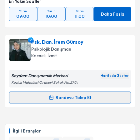
En Yakın Saatler
Yarın
Yarın
Yarın
Daha Fazla
09:00
10:00
11:00
Psk. Dan. İrem Gürsoy
Psikolojik Danışman
Kocaeli
, İzmit
Saydam Danışmanlık Merkezi
Haritada Göster
Kozluk Mahallesi Orduevi Sokak No:27/A
Randevu Talep Et
Randevu Takvimi Talebi
Psk. Dan. İrem Gürsoy
için randevu takvimi talebi
oluşturun. Size bu uzmandan randevu almanız için bir
İlgili Branşlar
takvim hazırlandığında e-posta ile bilgilendireceğiz.