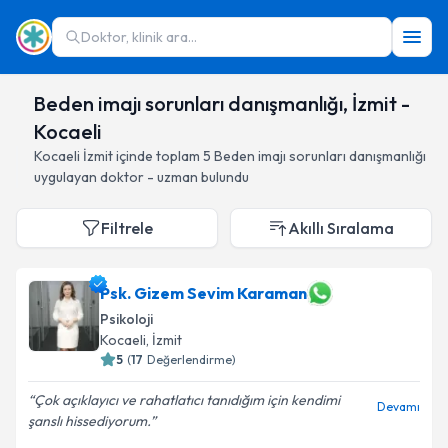
Doktor, klinik ara...
Beden imajı sorunları danışmanlığı, İzmit -
Kocaeli
Kocaeli
İzmit
içinde toplam
5
Beden imajı sorunları danışmanlığı
uygulayan doktor - uzman bulundu
Filtrele
Akıllı Sıralama
Psk. Gizem Sevim Karaman
Psikoloji
Kocaeli
, İzmit
5
(
17
Değerlendirme)
Çok açıklayıcı ve rahatlatıcı tanıdığım için kendimi
Devamı
şanslı hissediyorum.