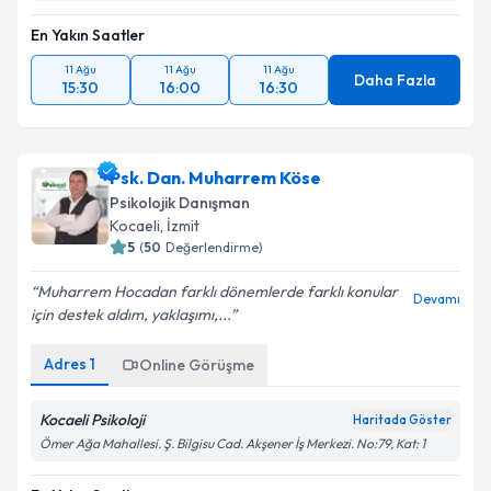
En Yakın Saatler
11 Ağu
11 Ağu
11 Ağu
Daha Fazla
15:30
16:00
16:30
Psk. Dan. Muharrem Köse
Psikolojik Danışman
Kocaeli
, İzmit
5
(
50
Değerlendirme)
Muharrem Hocadan farklı dönemlerde farklı konular
Devamı
için destek aldım, yaklaşımı,...
Adres
1
Online Görüşme
Kocaeli Psikoloji
Haritada Göster
Ömer Ağa Mahallesi. Ş. Bilgisu Cad. Akşener İş Merkezi. No:79, Kat: 1