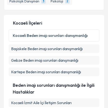
Psikolojik Danışman
Psikoloji
3
2
E-posta Adresiniz
Kocaeli İlçeleri
Kişisel verilerimin işlenmesine ilişkin
Aydınlatma
Metni
'ni okudum ve kişisel verilerimin belirtilen
Kocaeli
Beden imajı sorunları danışmanlığı
kapsamda işlenmesini kabul ediyorum.
Başiskele
Beden imajı sorunları danışmanlığı
Takvim Talebini Gönder
Gebze
Beden imajı sorunları danışmanlığı
Kartepe
Beden imajı sorunları danışmanlığı
Beden imajı sorunları danışmanlığı ile İlgili
Hastalıklar
Kocaeli İzmit Aile İçi İletişim Sorunları