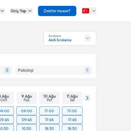
Giriş Yap
Doktor musun?
Sıralama
Akıllı Sıralama
Psikoloji
2
1
8 Ağu
9 Ağu
10 Ağu
11 Ağu
Cmt
Paz
Pzt
Sal
09:00
09:00
17:00
17:00
09:45
09:45
17:45
17:45
10:30
10:30
18:30
18:30