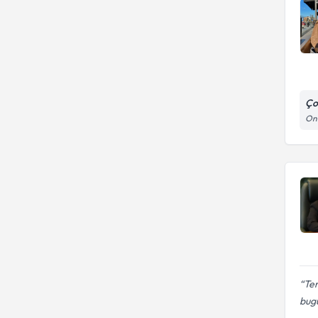
Ço
On
Ter
bug