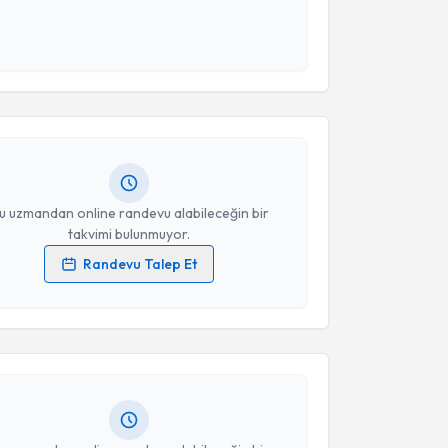
 ve kişisel verilerimin belirtilen kapsamda
esini kabul ediyorum.
akvimi Talebi
Takvim Talebini Gönder
işim Uzmanı Dilan Miray Cüheylan
için randevu
ebi oluşturun. Size bu uzmandan randevu almanız için
hazırlandığında e-posta ile bilgilendireceğiz.
resiniz
u uzmandan online randevu alabileceğin bir
takvimi bulunmuyor.
Randevu Talep Et
akvimi Talebi
 verilerimin işlenmesine ilişkin
Aydınlatma Metni
'ni
 ve kişisel verilerimin belirtilen kapsamda
esini kabul ediyorum.
m Yılmaz
için randevu takvimi talebi oluşturun. Size
 randevu almanız için bir takvim hazırlandığında e-
lgilendireceğiz.
Takvim Talebini Gönder
resiniz