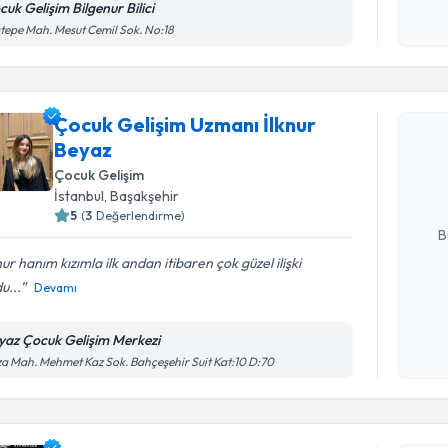
cuk Gelişim Bilgenur Bilici
Kişisel
tepe Mah. Mesut Cemil Sok. No:18
okudum
işlenm
Randevu T
Çocuk Gelişim Uzmanı İlknur
Çocuk Gel
Beyaz
talebi oluş
takvim hazı
Çocuk Gelişim
İstanbul
, Başakşehir
E-posta Ad
5
(
3
Değerlendirme)
B
nur hanım kızımla ilk andan itibaren çok güzel ilişki
u...
Devamı
Kişisel
okudum
yaz Çocuk Gelişim Merkezi
işlenm
Randevu T
a Mah. Mehmet Kaz Sok. Bahçeşehir Suit Kat:10 D:70
Çocuk Geli
oluşturun. 