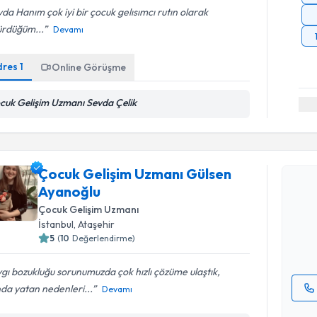
da Hanım çok iyi bir çocuk gelısımcı rutın olarak
ürdüğüm...
Devamı
dres
1
Online Görüşme
cuk Gelişim Uzmanı Sevda Çelik
Randevu T
Çocuk Gelişim Uzmanı Gülsen
Çocuk Gel
Ayanoğlu
talebi oluş
Çocuk Gelişim Uzmanı
takvim hazı
İstanbul
, Ataşehir
5
(
10
Değerlendirme)
E-posta Ad
gı bozukluğu sorunumuzda çok hızlı çözüme ulaştık,
nda yatan nedenleri...
Devamı
Kişisel