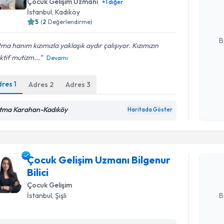
Çocuk Gelişim Uzmanı
+
1
diğer
takvim hazı
İstanbul
, Kadıköy
5
(
2
Değerlendirme)
E-posta Ad
B
ma hanım kızımızla yaklaşık aydır çalışıyor. Kızımızın
ktif mutizm...
Devamı
Kişisel
dres
1
Adres
2
Adres
3
okudum
işlenm
Randevu T
tma Karahan-Kadıköy
Haritada Göster
Çocuk Geli
talebi oluş
Çocuk Gelişim Uzmanı Bilgenur
takvim hazı
Bilici
E-posta Ad
Çocuk Gelişim
B
İstanbul
, Şişli