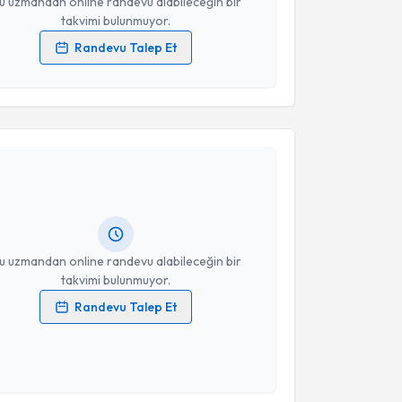
u uzmandan online randevu alabileceğin bir
takvimi bulunmuyor.
Randevu Talep Et
 verilerimin işlenmesine ilişkin
Aydınlatma Metni
'ni
 ve kişisel verilerimin belirtilen kapsamda
esini kabul ediyorum.
akvimi Talebi
Takvim Talebini Gönder
işim Uzmanı Kader Gök
için randevu takvimi talebi
Size bu uzmandan randevu almanız için bir takvim
ında e-posta ile bilgilendireceğiz.
resiniz
u uzmandan online randevu alabileceğin bir
takvimi bulunmuyor.
Randevu Talep Et
 verilerimin işlenmesine ilişkin
Aydınlatma Metni
'ni
 ve kişisel verilerimin belirtilen kapsamda
esini kabul ediyorum.