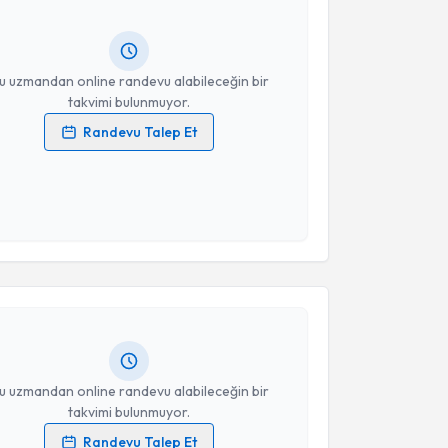
rlandığında e-posta ile bilgilendireceğiz.
resiniz
u uzmandan online randevu alabileceğin bir
takvimi bulunmuyor.
Randevu Talep Et
 verilerimin işlenmesine ilişkin
Aydınlatma Metni
'ni
 ve kişisel verilerimin belirtilen kapsamda
esini kabul ediyorum.
akvimi Talebi
Takvim Talebini Gönder
şim Uzmanı Bilgenur Bilici
için randevu takvimi
turun. Size bu uzmandan randevu almanız için bir
rlandığında e-posta ile bilgilendireceğiz.
resiniz
u uzmandan online randevu alabileceğin bir
takvimi bulunmuyor.
Randevu Talep Et