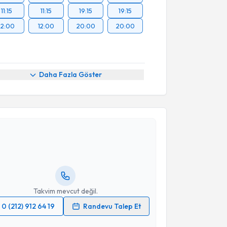
11:15
11:15
19:15
19:15
12:00
12:00
20:00
20:00
Daha Fazla Göster
akvimi Talebi
işim Uzmanı Gülsen Ayanoğlu
için randevu takvimi
turun. Size bu uzmandan randevu almanız için bir
rlandığında e-posta ile bilgilendireceğiz.
resiniz
Takvim mevcut değil.
0 (212) 912 64 19
Randevu Talep Et
 verilerimin işlenmesine ilişkin
Aydınlatma Metni
'ni