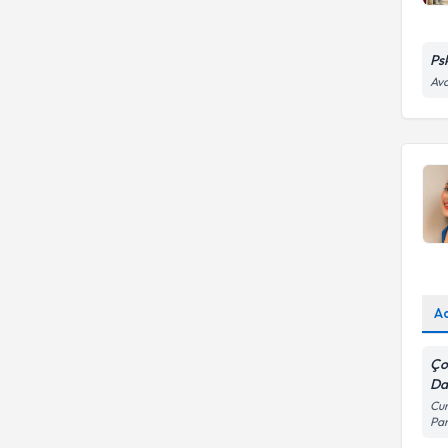
Ebeveynlik becerileri
danışmanlığı
Ps
Avc
A
Ço
Dan
Cum
Pa