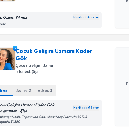
B
k. Gizem Yılmaz
Haritada Göster
Kişisel
ılar
okudum
işlenm
Randevu T
Çocuk Gelişim Uzmanı Kader
Çocuk Gel
Gök
oluşturun. 
hazırlandığ
Çocuk Gelişim Uzmanı
İstanbul
, Şişli
E-posta Ad
B
dres
1
Adres
2
Adres
3
Kişisel
cuk Gelişim Uzmanı Kader Gök
Haritada Göster
okudum
ışmanlık - Şişli
işlenm
huriyet Mah. Ergenekon Cad. Ahmet bey Plaza No:10 D:3
ngaaltı 34380