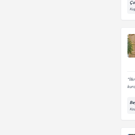
Ço
Kuş
İlk
kurd
Be
Koz