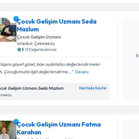
Randevu T
Çocuk Gelişim Uzmanı Seda
Çocuk Gel
Mazlum
talebi oluş
takvim hazı
Çocuk Gelişim Uzmanı
İstanbul
, Çekmeköy
E-posta Ad
5
(
1
Değerlendirme)
B
laşımı gayet güzel, bize aydınlatıcı değerlendirmeler
ı. Çocuğumuzla ilgili değerlendirme...
Devamı
Kişisel
okudum
cuk Gelişim Uzmanı Seda Mazlum
Haritada Göster
işlenm
kmeköy
Randevu T
Çocuk Gelişim Uzmanı Fatma
Çocuk Gel
Karahan
talebi oluş