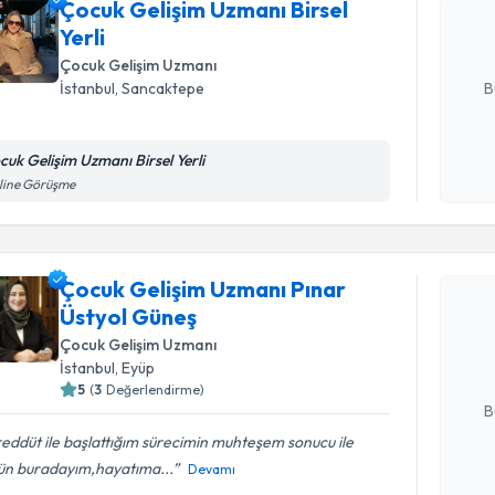
Çocuk Gelişim Uzmanı Birsel
hazırlandığ
Yerli
E-posta Ad
Çocuk Gelişim Uzmanı
B
İstanbul
, Sancaktepe
cuk Gelişim Uzmanı Birsel Yerli
Kişisel
line Görüşme
okudum
işlenm
Randevu T
Çocuk Gelişim Uzmanı Pınar
Çocuk Gel
Üstyol Güneş
takvimi tal
bir takvim 
Çocuk Gelişim Uzmanı
İstanbul
, Eyüp
E-posta Ad
5
(
3
Değerlendirme)
B
eddüt ile başlattığım sürecimin muhteşem sonucu ile
ün buradayım,hayatıma...
Devamı
Kişisel