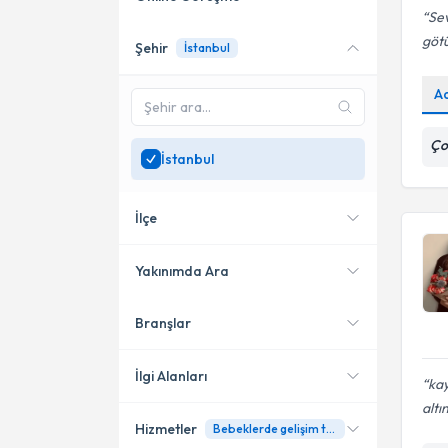
Sev
göt
Şehir
İstanbul
Online danışmanlık sunan
uzmanları göster
A
Sadece
İstanbul
bölgesinde
uzman ara
Ço
İstanbul
İlçe
Yakınımda Ara
Branşlar
Konumuma yakın uzmanları
Bakırköy
göster
Şişli
İlgi Alanları
kay
altı
Ataşehir
Hizmetler
Bebeklerde gelişim takibi ve gelişim desteği
Çocuk Gelişim Uzmanı