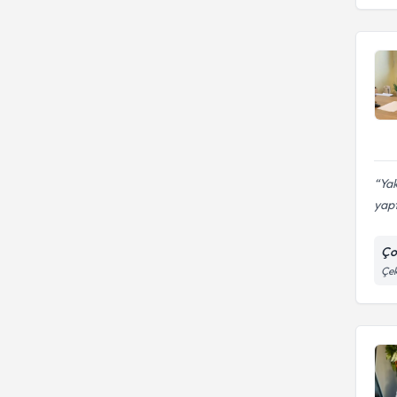
Yak
yapt
Ço
Çe