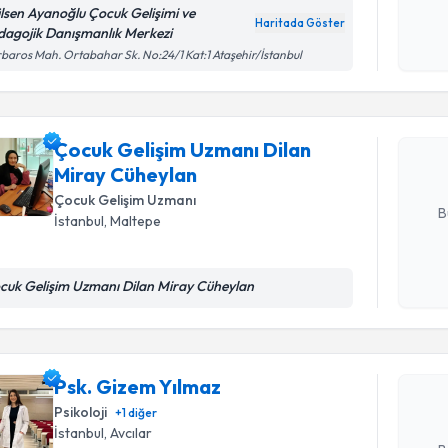
okudum
lsen Ayanoğlu Çocuk Gelişimi ve
Haritada Göster
işlenm
dagojik Danışmanlık Merkezi
Randevu T
baros Mah. Ortabahar Sk. No:24/1 Kat:1 Ataşehir/İstanbul
Çocuk Gel
takvimi tal
bir takvim 
Çocuk Gelişim Uzmanı Dilan
Miray Cüheylan
E-posta Ad
Çocuk Gelişim Uzmanı
B
İstanbul
, Maltepe
Randevu T
Kişisel
cuk Gelişim Uzmanı Dilan Miray Cüheylan
okudum
işlenm
Psk. Gize
bu uzmandan
Psk. Gizem Yılmaz
posta ile bi
Psikoloji
+
1
diğer
E-posta Ad
İstanbul
, Avcılar