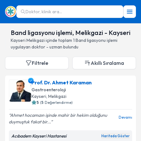
Doktor, klinik ara...
Band ligasyonu işlemi, Melikgazi - Kayseri
Kayseri
Melikgazi
içinde toplam
1
Band ligasyonu işlemi
uygulayan doktor - uzman bulundu
Filtrele
Akıllı Sıralama
Prof. Dr. Ahmet Karaman
Gastroenteroloji
Kayseri
, Melikgazi
5
(
5
Değerlendirme)
Ahmet hocamızın işinde mahir bir hekim olduğunu
Devamı
duymuştuk fakat bir...
Acıbadem Kayseri Hastanesi
Haritada Göster