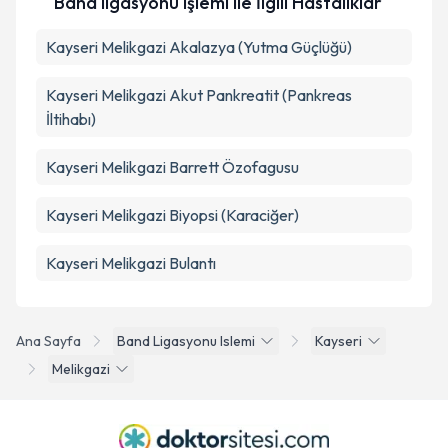
Band ligasyonu işlemi ile İlgili Hastalıklar
Kayseri Melikgazi Akalazya (Yutma Güçlüğü)
Kayseri Melikgazi Akut Pankreatit (Pankreas
İltihabı)
Kayseri Melikgazi Barrett Özofagusu
Kayseri Melikgazi Biyopsi (Karaciğer)
Kayseri Melikgazi Bulantı
Ana Sayfa
Band Ligasyonu Islemi
Kayseri
Melikgazi