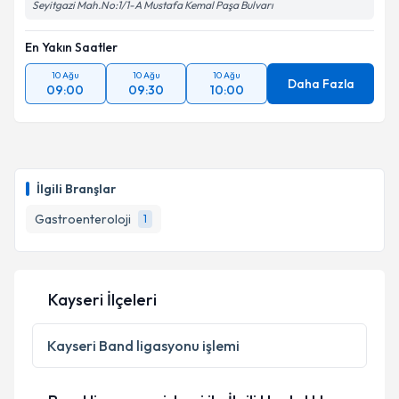
Seyitgazi Mah.No:1/1-A Mustafa Kemal Paşa Bulvarı
En Yakın Saatler
10 Ağu
10 Ağu
10 Ağu
Daha Fazla
09:00
09:30
10:00
İlgili Branşlar
Gastroenteroloji
1
Kayseri İlçeleri
Kayseri
Band ligasyonu işlemi