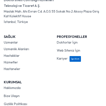
Doktorsitesi Com Bilgi Hizmetleri
Teknoloji ve Ticaret A.Ş.
Maslak Mah. Ahi Evran Cd. A.O.S 55 Sokak No:2 Aksoy Plaza Giriş
Kat Kolektif House
İstanbul, Türkiye
SAĞLIK
PROFESYONELLER
Uzmanlar
Doktorlar İçin
Uzmanlık Alanları
Web Siteniz İçin
Hastalıklar
Kariyer
İşe Alım
Hizmetler
Hastaneler
KURUMSAL
Hakkımızda
Bize Ulaşın
Gizlilik Politikası