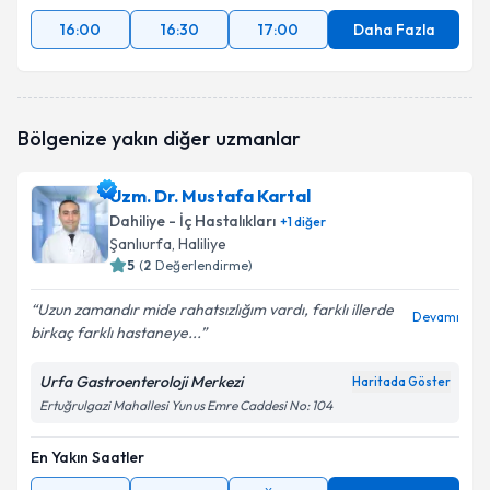
16:00
16:30
17:00
Daha Fazla
Bölgenize yakın diğer uzmanlar
Uzm. Dr. Mustafa Kartal
Dahiliye - İç Hastalıkları
+
1
diğer
Şanlıurfa
, Haliliye
5
(
2
Değerlendirme)
Uzun zamandır mide rahatsızlığım vardı, farklı illerde
Devamı
birkaç farklı hastaneye...
Urfa Gastroenteroloji Merkezi
Haritada Göster
Ertuğrulgazi Mahallesi Yunus Emre Caddesi No: 104
En Yakın Saatler