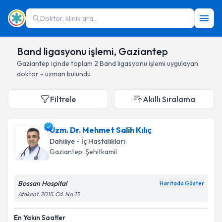
Doktor, klinik ara...
Band ligasyonu işlemi, Gaziantep
Gaziantep
içinde toplam
2
Band ligasyonu işlemi
uygulayan
doktor - uzman bulundu
Filtrele
Akıllı Sıralama
Uzm. Dr. Mehmet Salih Kılıç
Dahiliye - İç Hastalıkları
Gaziantep
, Şehitkamil
Bossan Hospital
Haritada Göster
Atakent, 2015. Cd. No:13
En Yakın Saatler