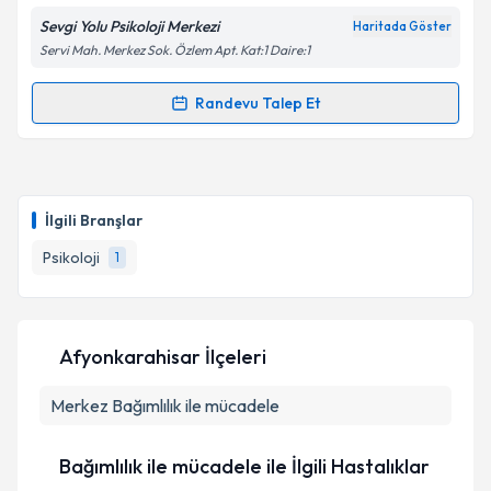
Sevgi Yolu Psikoloji Merkezi
Haritada Göster
Servi Mah. Merkez Sok. Özlem Apt. Kat:1 Daire:1
Randevu Talep Et
Randevu Takvimi Talebi
Uzm. Psk. Kamil Yoşumaz
için randevu takvimi talebi
oluşturun. Size bu uzmandan randevu almanız için bir
İlgili Branşlar
takvim hazırlandığında e-posta ile bilgilendireceğiz.
Psikoloji
1
E-posta Adresiniz
Afyonkarahisar İlçeleri
Kişisel verilerimin işlenmesine ilişkin
Aydınlatma
Merkez
Metni
Bağımlılık ile mücadele
'ni okudum ve kişisel verilerimin belirtilen
kapsamda işlenmesini kabul ediyorum.
Bağımlılık ile mücadele ile İlgili Hastalıklar