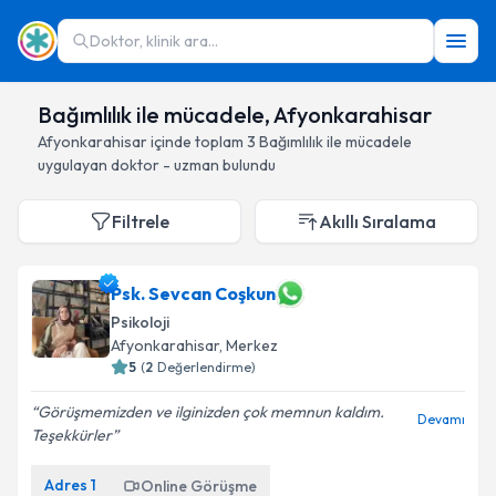
Doktor, klinik ara...
Bağımlılık ile mücadele, Afyonkarahisar
Afyonkarahisar
içinde toplam
3
Bağımlılık ile mücadele
uygulayan doktor - uzman bulundu
Filtrele
Akıllı Sıralama
Psk. Sevcan Coşkun
Psikoloji
Afyonkarahisar
, Merkez
5
(
2
Değerlendirme)
Görüşmemizden ve ilginizden çok memnun kaldım.
Devamı
Teşekkürler
Adres
1
Online Görüşme