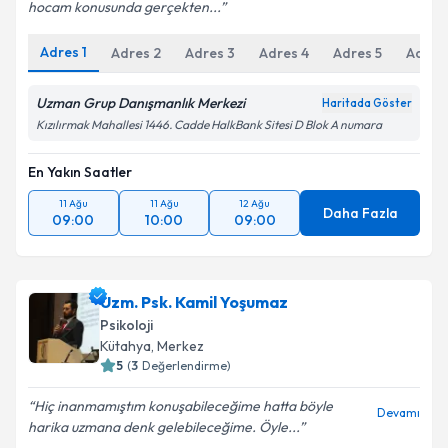
hocam konusunda gerçekten...
Adres
1
Adres
2
Adres
3
Adres
4
Adres
5
Adres
Uzman Grup Danışmanlık Merkezi
Haritada Göster
Kızılırmak Mahallesi 1446. Cadde HalkBank Sitesi D Blok A numara
En Yakın Saatler
11 Ağu
11 Ağu
12 Ağu
Daha Fazla
09:00
10:00
09:00
Uzm. Psk. Kamil Yoşumaz
Psikoloji
Kütahya
, Merkez
5
(
3
Değerlendirme)
Hiç inanmamıştım konuşabileceğime hatta böyle
Devamı
harika uzmana denk gelebileceğime. Öyle...