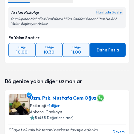
Arslan Psikoloji
Haritada Göster
Dumlupınar Mahallesi Prof Kamil Milas Caddesi Bahar Sitesi No:8/2
Vatan Bilgisayar Arkası
En Yakın Saatler
10 Ağu
10 Ağu
10 Ağu
Daha Fazla
10:00
10:30
11:00
Bölgenize yakın diğer uzmanlar
Uzm. Psk. Mustafa Cem Oğuz
Psikoloji
+
1
diğer
Ankara
, Çankaya
5
(
465
Değerlendirme)
Gayet olumlu bir terapi herkese tavsiye ederim
Devamı