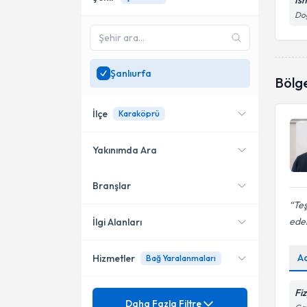
İsm
Doğ
Şanlıurfa
Bölg
İlçe
Karaköprü
Yakınımda Ara
Branşlar
Konumuma yakın uzmanları
Haliliye
göster
Teş
Karaköprü
ede
İlgi Alanları
A
Hizmetler
Bağ Yaralanmaları
Fizyoterapi
Fi
Mezuniyet
Ağrı
Daha Fazla Filtre