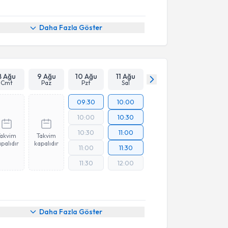
Daha Fazla Göster
8 Ağu
9 Ağu
10 Ağu
11 Ağu
Cmt
Paz
Pzt
Sal
09:30
10:00
10:00
10:30
10:30
11:00
Takvim
Takvim
palıdır
kapalıdır
11:00
11:30
11:30
12:00
Daha Fazla Göster