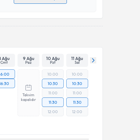
 verilerimin işlenmesine ilişkin
Aydınlatma Metni
'ni
 ve kişisel verilerimin belirtilen kapsamda
esini kabul ediyorum.
Takvim Talebini Gönder
8 Ağu
9 Ağu
10 Ağu
11 Ağu
Cmt
Paz
Pzt
Sal
16:00
10:00
10:00
16:30
10:30
10:30
11:00
11:00
Takvim
kapalıdır
11:30
11:30
12:00
12:00