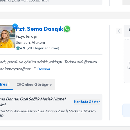
ziosmanpaşa Mah. 203 Sk. No1A
Fzt. Sema Danışık
Fizyoterapi
Samsun
, Atakum
4.9
(
20
Değerlendirme)
adı, gördü ve çözüm odaklı yaklaştı. Tedavi olduğunuzu
ka
 anlamayacağınız...
Devamı
dres
1
Online Görüşme
ma Danışık Özel Sağlık Meslek Hizmet
Haritada Göster
rimi
fez Mah. Atakum Bulvarı Cad. Marina Vista İş Merkezi B Blok No:
30