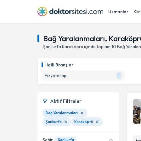
Uzmanlar
Klin
Bağ Yaralanmaları, Karaköprü
Şanlıurfa
Karaköprü
içinde toplam
10
Bağ Yaralan
İlgili Branşlar
Fizyoterapi
1
Aktif Filtreler
Bağ Yaralanmaları
Şanlıurfa
Karaköprü
Şehir
Şanlıurfa