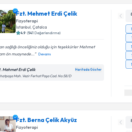
Fzt. Mehmet Erdi Çelik
Fizyoterapi
İstanbul
, Çatalca
4.9
(
541
Değerlendirme)
an sağlığı önceliğiniz olduğu için teşekkürler Mehmet
am ön muaynede...
Devamı
t. Mehmet Erdi Çelik
Haritada Göster
hatpaşa Mah. Vezir Ferhat Paşa Cad. No:58/D
Fzt. Berna Çelik Akyüz
Fizyoterapi