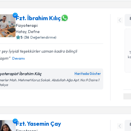
Fzt. İbrahim Kılıç
Fizyoterapi
Hatay
, Defne
5
(
36
Değerlendirme)
 şey İyiyidi teşekkürler uzman kadro bilinçli
ka
laşım
Devamı
zyoterapist İbrahim Kılıç
Haritada Göster
erler Mah. Mehmet Koruz Sokak. Abdullah Ağa Apt. No:9 Daire:1
takya
Fzt. Yasemin Çay
Fizyoterapi