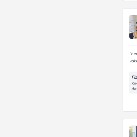
her
yak
Fi
Süm
An