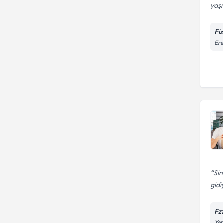
yaşı
Fi
Ere
Sin
gidi
Fz
Yen