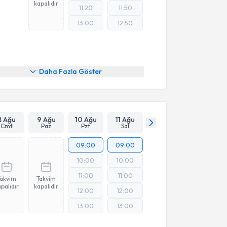
kapalıdır
11:20
11:50
13:00
12:50
Daha Fazla Göster
8 Ağu
9 Ağu
10 Ağu
11 Ağu
Cmt
Paz
Pzt
Sal
09:00
09:00
10:00
10:00
11:00
11:00
Takvim
Takvim
palıdır
kapalıdır
12:00
12:00
13:00
13:00