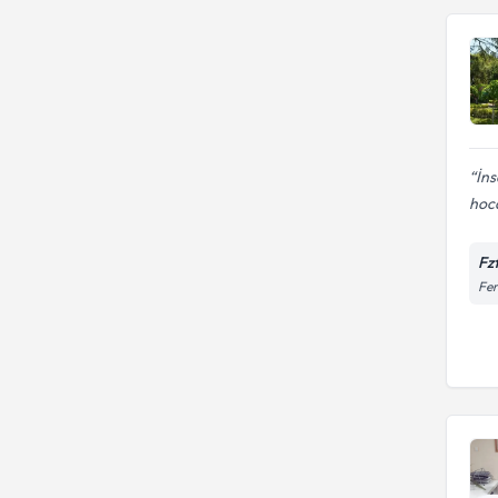
İns
hoc
Fz
Fer