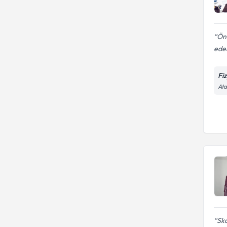
Önc
eder
Fi
Ata
Sko