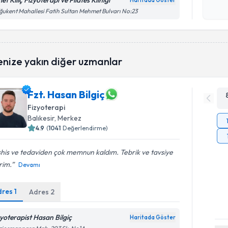
et Kılıç Fizyoterapi ve Pilates Kliniği
Haritada Göster
Kişisel
ukent Mahallesi Fatih Sultan Mehmet Bulvarı No:23
okudum
işlenm
enize yakın diğer uzmanlar
Fzt. Hasan Bilgiç
Fizyoterapi
Balıkesir
, Merkez
4.9
(
1041
Değerlendirme)
his ve tedaviden çok memnun kaldım. Tebrik ve tavsiye
rim.
Devamı
dres
1
Adres
2
zyoterapist Hasan Bilgiç
Haritada Göster