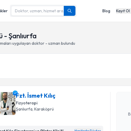
ikler
Blog
Kayıt Ol
 - Şanlıurfa
maları
uygulayan doktor - uzman bulundu
Randevu T
Fzt. İsmet 
uzmandan ra
Fzt. İsmet Kılıç
posta ile bi
Fizyoterapi
E-posta Ad
Şanlıurfa
, Karaköprü
B