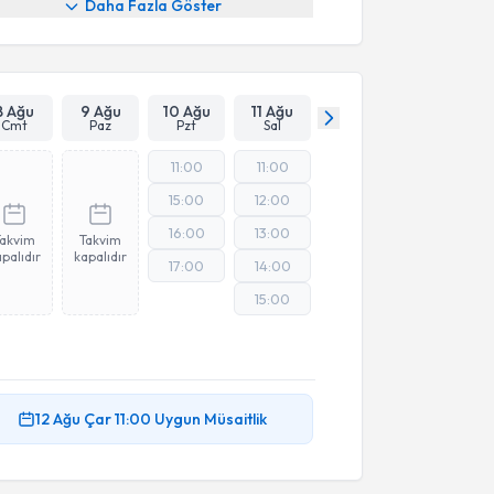
Daha Fazla Göster
8 Ağu
9 Ağu
10 Ağu
11 Ağu
Cmt
Paz
Pzt
Sal
11:00
11:00
15:00
12:00
16:00
13:00
Takvim
Takvim
palıdır
kapalıdır
17:00
14:00
15:00
12 Ağu
Çar
11:00
Uygun Müsaitlik