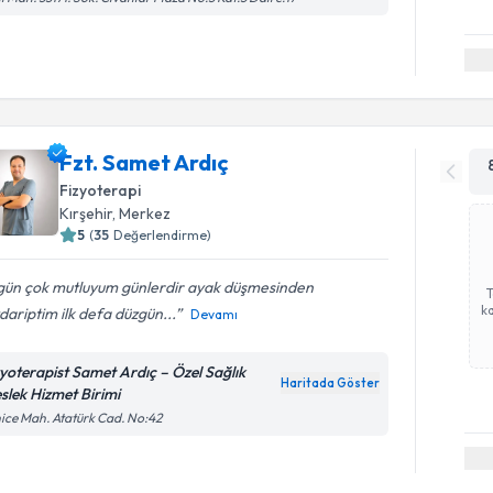
Fzt. Samet Ardıç
Fizyoterapi
Kırşehir
, Merkez
5
(
35
Değerlendirme)
gün çok mutluyum günlerdir ayak düşmesinden
ka
ariptim ilk defa düzgün...
Devamı
zyoterapist Samet Ardıç – Özel Sağlık
Haritada Göster
slek Hizmet Birimi
ice Mah. Atatürk Cad. No:42