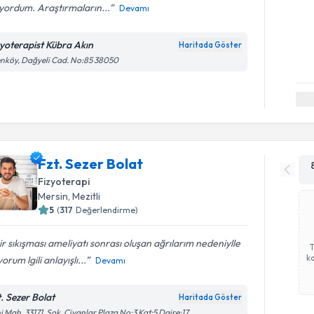
yordum. Araştırmaların...
Devamı
zyoterapist Kübra Akın
Haritada Göster
nköy, Dağyeli Cad. No:85 38050
Fzt. Sezer Bolat
Fizyoterapi
Mersin
, Mezitli
5
(
317
Değerlendirme)
ir sıkışması ameliyatı sonrası oluşan ağrılarım nedeniylle
ka
yorum lgili anlayışlı...
Devamı
t. Sezer Bolat
Haritada Göster
i Mah. 33171. Sok. Civanlar Plaza No:3 Kat:5 Daire:17