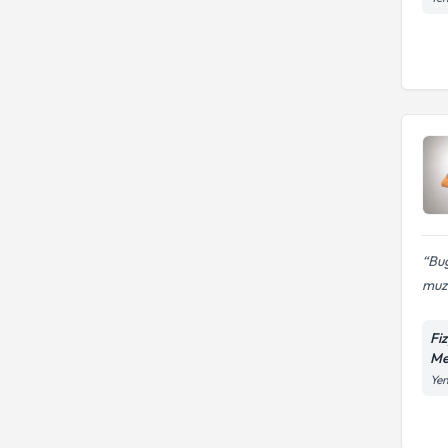
Bu
muzd
Fi
Me
Yen