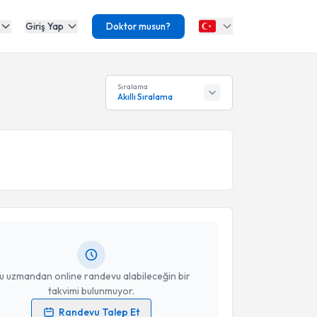
Giriş Yap
Doktor musun?
Sıralama
Akıllı Sıralama
akvimi Talebi
Kılıç
için randevu takvimi talebi oluşturun. Size bu
ndevu almanız için bir takvim hazırlandığında e-
lgilendireceğiz.
resiniz
u uzmandan online randevu alabileceğin bir
takvimi bulunmuyor.
Randevu Talep Et