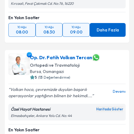
Kırcaali, Fevzi Çakmak Cd. No:76, 16220
En Yakın Saatler
10 Ağu
10 Ağu
10 Ağu
Daha Fazla
08:00
08:30
09:00
Op. Dr. Fatih Volkan Tercan
Ortopedi ve Travmatoloji
Bursa
, Osmangazi
5
(
13
Değerlendirme)
Volkan hoca, çevremizde duyulan başarılı
Devamı
operasyonlar yaptığının bilinen bir hekimdi....
Özel Hayat Hastanesi
Haritada Göster
Elmasbahçeler, Ankara Yolu Cd. No: 44
En Yakın Saatler