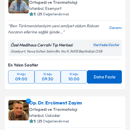
Ortopedi ve Travmatoloji
İstanbul
, Esenyurt
5
(
25
Değerlendirme)
Ben Türkmenistanlıyim yeni amilyet oldum Ridvan
Devamı
hocanın ellerine sağlık işinde...
Özel Medihaus Cerrahi Tıp Merkezi
Haritada Göster
Güzelyurt, Yavuz Sultan Selim Blv. No:9, 34515 Beylikdüzü OSB
En Yakın Saatler
10 Ağu
10 Ağu
10 Ağu
Daha Fazla
09:00
09:30
10:00
Op. Dr. Ercüment Zayim
Ortopedi ve Travmatoloji
İstanbul
, Üsküdar
5
(
25
Değerlendirme)