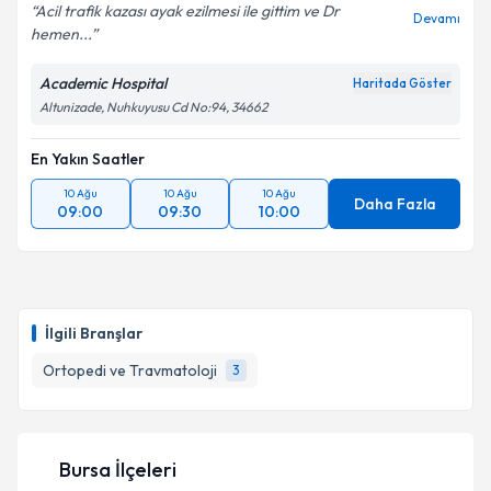
Acil trafik kazası ayak ezilmesi ile gittim ve Dr
Devamı
hemen...
Academic Hospital
Haritada Göster
Altunizade, Nuhkuyusu Cd No:94, 34662
En Yakın Saatler
10 Ağu
10 Ağu
10 Ağu
Daha Fazla
09:00
09:30
10:00
İlgili Branşlar
Ortopedi ve Travmatoloji
3
Bursa İlçeleri