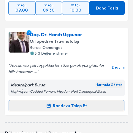
10 Ağu
10 Ağu
10 Ağu
Daha Fazla
09:00
09:30
10:00
Doç. Dr. Hanifi Üçpunar
Ortopedi ve Travmatoloji
Bursa
, Osmangazi
5
(
1
Değerlendirme)
Hocamıza çok teşşekkurler söze gerek yok gidenler
Devamı
bilir hocamızı....
Medicalpark Bursa
Haritada Göster
Haşim İşcan Caddesi Fomara Meydanı No:1 Osmangazi Bursa
Randevu Talep Et
Randevu Takvimi Talebi
Doç. Dr. Hanifi Üçpunar
için randevu takvimi talebi