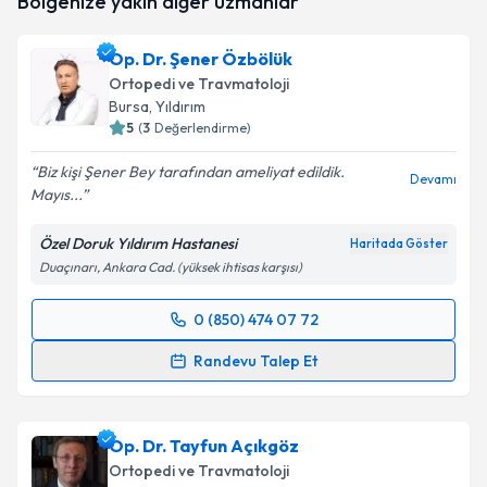
Bölgenize yakın diğer uzmanlar
oluşturun. Size bu uzmandan randevu almanız için bir
takvim hazırlandığında e-posta ile bilgilendireceğiz.
Op. Dr. Şener Özbölük
E-posta Adresiniz
Ortopedi ve Travmatoloji
Bursa
, Yıldırım
5
(
3
Değerlendirme)
Biz kişi Şener Bey tarafından ameliyat edildik.
Kişisel verilerimin işlenmesine ilişkin
Aydınlatma
Devamı
Mayıs...
Metni
'ni okudum ve kişisel verilerimin belirtilen
kapsamda işlenmesini kabul ediyorum.
Özel Doruk Yıldırım Hastanesi
Haritada Göster
Duaçınarı, Ankara Cad. (yüksek ihtisas karşısı)
Takvim Talebini Gönder
0 (850) 474 07 72
Randevu Takvimi Talebi
Randevu Talep Et
Op. Dr. Şener Özbölük
için randevu takvimi talebi
oluşturun. Size bu uzmandan randevu almanız için bir
Op. Dr. Tayfun Açıkgöz
takvim hazırlandığında e-posta ile bilgilendireceğiz.
Ortopedi ve Travmatoloji