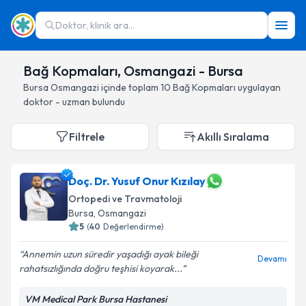
Doktor, klinik ara...
Bağ Kopmaları, Osmangazi - Bursa
Bursa
Osmangazi
içinde toplam
10
Bağ Kopmaları
uygulayan
doktor - uzman bulundu
Filtrele
Akıllı Sıralama
Doç. Dr. Yusuf Onur Kızılay
Ortopedi ve Travmatoloji
Bursa
, Osmangazi
5
(
40
Değerlendirme)
Annemin uzun süredir yaşadığı ayak bileği
Devamı
rahatsızlığında doğru teşhisi koyarak...
VM Medical Park Bursa Hastanesi