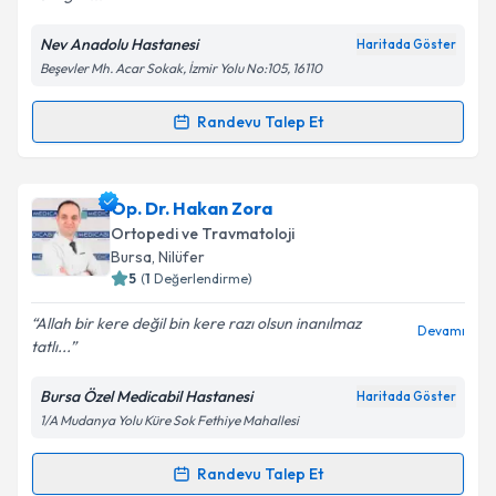
Kişisel verilerimin işlenmesine ilişkin
Aydınlatma
Metni
'ni okudum ve kişisel verilerimin belirtilen
Nev Anadolu Hastanesi
Haritada Göster
kapsamda işlenmesini kabul ediyorum.
Beşevler Mh. Acar Sokak, İzmir Yolu No:105, 16110
Takvim Talebini Gönder
Randevu Talep Et
Randevu Takvimi Talebi
Op. Dr. Erol Temirci
için randevu takvimi talebi
Op. Dr. Hakan Zora
oluşturun. Size bu uzmandan randevu almanız için bir
Ortopedi ve Travmatoloji
takvim hazırlandığında e-posta ile bilgilendireceğiz.
Bursa
, Nilüfer
5
(
1
Değerlendirme)
E-posta Adresiniz
Allah bir kere değil bin kere razı olsun inanılmaz
Devamı
tatlı...
Bursa Özel Medicabil Hastanesi
Haritada Göster
Kişisel verilerimin işlenmesine ilişkin
Aydınlatma
1/A Mudanya Yolu Küre Sok Fethiye Mahallesi
Metni
'ni okudum ve kişisel verilerimin belirtilen
kapsamda işlenmesini kabul ediyorum.
Randevu Talep Et
Randevu Takvimi Talebi