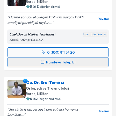
E-posta Adresiniz
Bursa
, Nilüfer
5
(
6
Değerlendirme)
Düşme sonucu el bilegim kırılmıştı parçalı kırıktı
Devamı
ameliyat gerekliydi tayfun...
Kişisel verilerimin işlenmesine ilişkin
Aydınlatma
Metni
'ni okudum ve kişisel verilerimin belirtilen
Özel Doruk Nilüfer Hastanesi
Haritada Göster
kapsamda işlenmesini kabul ediyorum.
Konak, Lefkoşe Cd. No:22
Takvim Talebini Gönder
0 (850) 811 54 20
Randevu Takvimi Talebi
Randevu Talep Et
Op. Dr. Tayfun Açıkgöz
için randevu takvimi talebi
oluşturun. Size bu uzmandan randevu almanız için bir
Op. Dr. Erol Temirci
takvim hazırlandığında e-posta ile bilgilendireceğiz.
Ortopedi ve Travmatoloji
E-posta Adresiniz
Bursa
, Nilüfer
5
(
52
Değerlendirme)
Servis ile iş kazası geçirdim sağ kol humerus
Devamı
kemiğim...