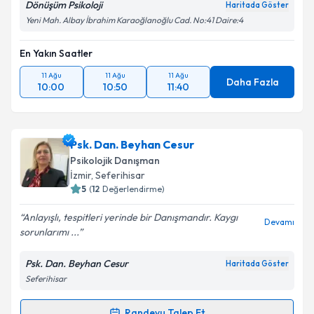
Metni
'ni okudum ve kişisel verilerimin belirtilen
Dönüşüm Psikoloji
Haritada Göster
kapsamda işlenmesini kabul ediyorum.
Yeni Mah. Albay İbrahim Karaoğlanoğlu Cad. No:41 Daire:4
En Yakın Saatler
Takvim Talebini Gönder
11 Ağu
11 Ağu
11 Ağu
Daha Fazla
10:00
10:50
11:40
Psk. Dan. Beyhan Cesur
Psikolojik Danışman
İzmir
, Seferihisar
5
(
12
Değerlendirme)
Anlayışlı, tespitleri yerinde bir Danışmandır. Kaygı
Devamı
sorunlarımı ...
Psk. Dan. Beyhan Cesur
Haritada Göster
Seferihisar
Randevu Talep Et