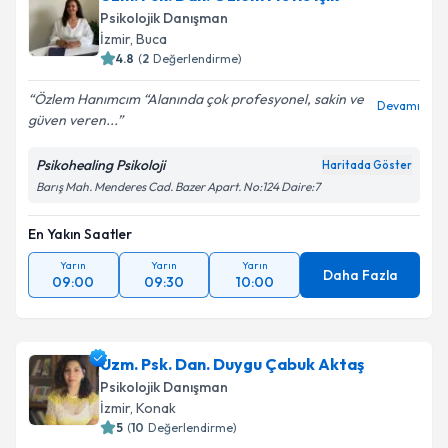
Psikolojik Danışman
İzmir
, Buca
4.8
(
2
Değerlendirme)
Özlem Hanımcım “Alanında çok profesyonel, sakin ve
Devamı
güven veren...
Psikohealing Psikoloji
Haritada Göster
Barış Mah. Menderes Cad. Bazer Apart. No:124 Daire:7
En Yakın Saatler
Yarın
Yarın
Yarın
Daha Fazla
09:00
09:30
10:00
Uzm. Psk. Dan. Duygu Çabuk Aktaş
Psikolojik Danışman
İzmir
, Konak
5
(
10
Değerlendirme)