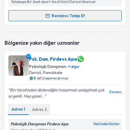
Talatpaşa Bul. Sezik Apart. No:61 Kat:2 Daire:6 Alsancak
Randevu Talep Et
Randevu Takvimi Talebi
Psk. Dan. Tuğbagül Başer
için randevu takvimi talebi
Bölgenize yakın diğer uzmanlar
oluşturun. Size bu uzmandan randevu almanız için bir
takvim hazırlandığında e-posta ile bilgilendireceğiz.
Psk. Dan. Firdevs Apa
E-posta Adresiniz
Psikolojik Danışman
+
1
diğer
Denizli
, Pamukkale
5
(
41
Değerlendirme)
Kişisel verilerimin işlenmesine ilişkin
Aydınlatma
Biri tarafından dinlendiğini hissetmek anlaşılmak çok
Devamı
Metni
'ni okudum ve kişisel verilerimin belirtilen
iyi geldi. Hep güzel...
kapsamda işlenmesini kabul ediyorum.
Adres
1
Adres
2
Takvim Talebini Gönder
Psikolojik Danışman Firdevs Apa
Haritada Göster