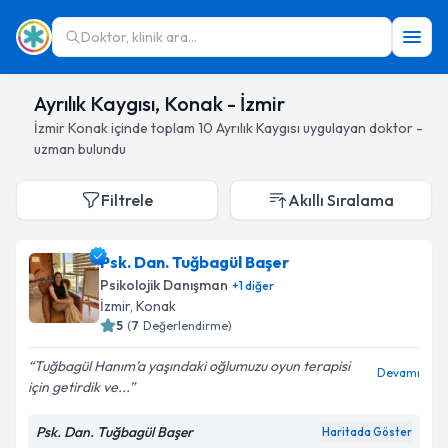
Doktor, klinik ara...
Ayrılık Kaygısı, Konak - İzmir
İzmir
Konak
içinde toplam
10
Ayrılık Kaygısı
uygulayan doktor -
uzman bulundu
Filtrele
Akıllı Sıralama
Psk. Dan. Tuğbagül Başer
Psikolojik Danışman
+
1
diğer
İzmir
, Konak
5
(
7
Değerlendirme)
Tuğbagül Hanım’a yaşındaki oğlumuzu oyun terapisi
Devamı
için getirdik ve...
Psk. Dan. Tuğbagül Başer
Haritada Göster