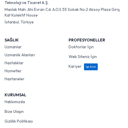
Teknoloji ve Ticaret A.Ş.
Maslak Mah. Ahi Evran Cd. A.O.S 55 Sokak No:2 Aksoy Plaza Giriş
Kat Kolektif House
İstanbul, Türkiye
SAĞLIK
PROFESYONELLER
Uzmanlar
Doktorlar İçin
Uzmanlık Alanları
Web Siteniz İçin
Hastalıklar
Kariyer
İşe Alım
Hizmetler
Hastaneler
KURUMSAL
Hakkımızda
Bize Ulaşın
Gizlilik Politikası