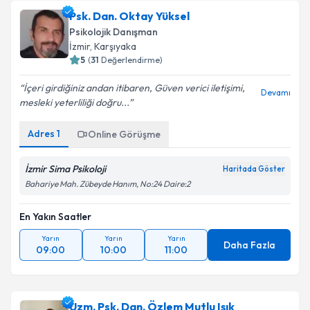
Psk. Dan. Oktay Yüksel
Psikolojik Danışman
İzmir
, Karşıyaka
5
(
31
Değerlendirme)
İçeri girdiğiniz andan itibaren, Güven verici iletişimi,
Devamı
mesleki yeterliliği doğru...
Adres
1
Online Görüşme
İzmir Sima Psikoloji
Haritada Göster
Bahariye Mah. Zübeyde Hanım, No:24 Daire:2
En Yakın Saatler
Yarın
Yarın
Yarın
Daha Fazla
09:00
10:00
11:00
Uzm. Psk. Dan. Özlem Mutlu Işık