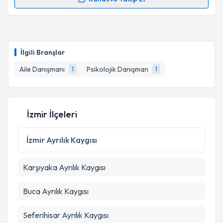
Randevu Takvimi Talebi
Psk. Dan. Beyhan Cesur
için randevu takvimi talebi
oluşturun. Size bu uzmandan randevu almanız için bir
İlgili Branşlar
takvim hazırlandığında e-posta ile bilgilendireceğiz.
Aile Danışmanı
Psikolojik Danışman
1
1
E-posta Adresiniz
İzmir İlçeleri
Kişisel verilerimin işlenmesine ilişkin
Aydınlatma
Metni
'ni okudum ve kişisel verilerimin belirtilen
İzmir
Ayrılık Kaygısı
kapsamda işlenmesini kabul ediyorum.
Karşıyaka
Ayrılık Kaygısı
Takvim Talebini Gönder
Buca
Ayrılık Kaygısı
Seferihisar
Ayrılık Kaygısı