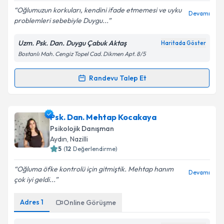
Oğlumuzun korkuları, kendini ifade etmemesi ve uyku
Devamı
problemleri sebebiyle Duygu...
Uzm. Psk. Dan. Duygu Çabuk Aktaş
Haritada Göster
Bostanlı Mah. Cengiz Topel Cad. Dikmen Apt. 8/5
Randevu Talep Et
Randevu Takvimi Talebi
Uzm. Psk. Dan. Duygu Çabuk Aktaş
için randevu
Psk. Dan. Mehtap Kocakaya
takvimi talebi oluşturun. Size bu uzmandan randevu
Psikolojik Danışman
almanız için bir takvim hazırlandığında e-posta ile
Aydın
, Nazilli
bilgilendireceğiz.
5
(
12
Değerlendirme)
E-posta Adresiniz
Oğluma öfke kontrolü için gitmiştik. Mehtap hanım
Devamı
çok iyi geldi...
Adres
1
Online Görüşme
Kişisel verilerimin işlenmesine ilişkin
Aydınlatma