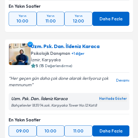
En Yakın Saatler
Yarın
Yarın
Yarın
Daha Fazla
10:00
11:00
12:00
Uzm. Psk. Dan. İldeniz Karaca
Psikolojik Danışman
+
1
diğer
İzmir
, Karşıyaka
5
(
15
Değerlendirme)
Her geçen gün daha çok done alarak ilerliyoruz çok
Devamı
memnunum
Uzm. Psk. Dan. İldeniz Karaca
Haritada Göster
Bahçelievler 1831/14.sok. Karşıyaka Tower No:12 Kat:8
En Yakın Saatler
09:00
10:00
11:00
Daha Fazla