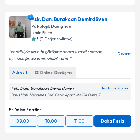
Psk. Dan. Burakcan Demirdöven
Psikolojik Danışman
İzmir
, Buca
5
(
11
Değerlendirme)
kendisiyle uzun bi görüşme sonrası mutlu olarak
Devamı
ayrılacağınıza emin olabilirsiniz.
Adres
1
Online Görüşme
Psk. Dan. Burakcan Demirdöven
Haritada Göster
Barış Mah. Menderes Cad. Bazer Apart. No:124 Daire:7
En Yakın Saatler
09:00
10:00
11:00
Daha Fazla