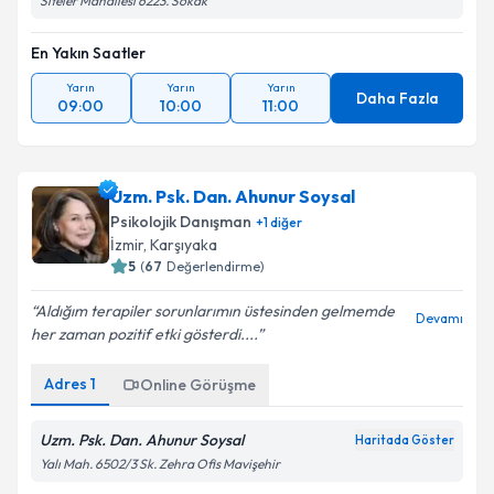
Siteler Mahallesi 6223. Sokak
En Yakın Saatler
Yarın
Yarın
Yarın
Daha Fazla
09:00
10:00
11:00
Uzm. Psk. Dan. Ahunur Soysal
Psikolojik Danışman
+
1
diğer
İzmir
, Karşıyaka
5
(
67
Değerlendirme)
Aldığım terapiler sorunlarımın üstesinden gelmemde
Devamı
her zaman pozitif etki gösterdi....
Adres
1
Online Görüşme
Uzm. Psk. Dan. Ahunur Soysal
Haritada Göster
Yalı Mah. 6502/3 Sk. Zehra Ofis Mavişehir