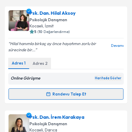
Psk. Dan. Hilal Aksoy
Psikolojik Danışman
Kocaeli
, İzmit
5
(
10
Değerlendirme)
Hilal hanımla birkaç ay önce hayatımın zorlu bir
Devamı
sürecinde bir...
Adres
1
Adres
2
Online Görüşme
Haritada Göster
Randevu Talep Et
Randevu Takvimi Talebi
Psk. Dan. Hilal Aksoy
için randevu takvimi talebi
Psk. Dan. İrem Karakaya
oluşturun. Size bu uzmandan randevu almanız için bir
Psikolojik Danışman
takvim hazırlandığında e-posta ile bilgilendireceğiz.
Kocaeli
, Darıca