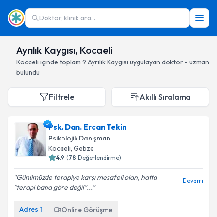
Doktor, klinik ara...
Ayrılık Kaygısı, Kocaeli
Kocaeli
içinde toplam
9
Ayrılık Kaygısı
uygulayan doktor - uzman
bulundu
Filtrele
Akıllı Sıralama
Psk. Dan. Ercan Tekin
Psikolojik Danışman
Kocaeli
, Gebze
4.9
(
78
Değerlendirme)
Günümüzde terapiye karşı mesafeli olan, hatta
Devamı
“terapi bana göre değil”...
Adres
1
Online Görüşme