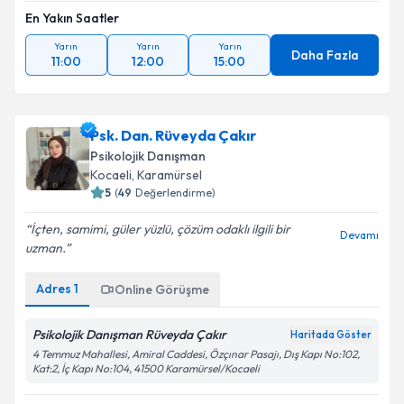
En Yakın Saatler
Yarın
Yarın
Yarın
Daha Fazla
11:00
12:00
15:00
Psk. Dan. Rüveyda Çakır
Psikolojik Danışman
Kocaeli
, Karamürsel
5
(
49
Değerlendirme)
İçten, samimi, güler yüzlü, çözüm odaklı ilgili bir
Devamı
uzman.
Adres
1
Online Görüşme
Psikolojik Danışman Rüveyda Çakır
Haritada Göster
4 Temmuz Mahallesi, Amiral Caddesi, Özçınar Pasajı, Dış Kapı No:102,
Kat:2, İç Kapı No:104, 41500 Karamürsel/Kocaeli