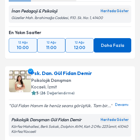
İnan Pedagoji & Psikoloji
Haritada Göster
Güzeller Mah. İbrahimağa Caddesi, 910. Sk. No: 1, 41400
En Yakın Saatler
12 Ağu
12 Ağu
12 Ağu
Daha Fazla
10:00
11:00
12:00
Psk. Dan. Gül Fidan Demir
Psikolojik Danışman
Kocaeli
, İzmit
5
(
26
Değerlendirme)
Devamı
Gül Fidan Hanım ile henüz seans görüştük. Tam bir...
Psikolojik Danışman Gül Fidan Demir
Haritada Göster
Körfez Mahallesi, Berk Sokak, Dolphin AVM, Kat: 2 Ofis: 223 İzmit, 41040
Körfez/Kocaeli