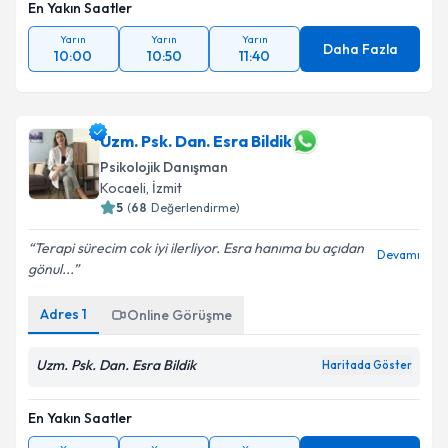
En Yakın Saatler
Yarın
Yarın
Yarın
Daha Fazla
10:00
10:50
11:40
Uzm. Psk. Dan. Esra Bildik
Psikolojik Danışman
Kocaeli
, İzmit
5
(
68
Değerlendirme)
Terapi sürecim cok iyi ilerliyor. Esra hanıma bu açıdan
Devamı
gönul...
Adres
1
Online Görüşme
Uzm. Psk. Dan. Esra Bildik
Haritada Göster
En Yakın Saatler