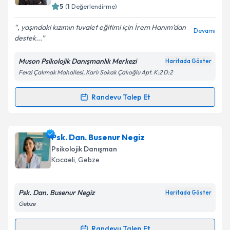
5
(
1
Değerlendirme)
E-posta Adresiniz
, yaşındaki kızımın tuvalet eğitimi için İrem Hanım’dan
Devamı
destek...
Muson Psikolojik Danışmanlık Merkezi
Haritada Göster
Kişisel verilerimin işlenmesine ilişkin
Aydınlatma
Fevzi Çakmak Mahallesi, Karlı Sokak Çalıoğlu Apt. K:2 D:2
Metni
'ni okudum ve kişisel verilerimin belirtilen
kapsamda işlenmesini kabul ediyorum.
Randevu Talep Et
Randevu Takvimi Talebi
Takvim Talebini Gönder
Psk. Dan. İrem Karakaya
için randevu takvimi talebi
Psk. Dan. Busenur Negiz
oluşturun. Size bu uzmandan randevu almanız için bir
Psikolojik Danışman
takvim hazırlandığında e-posta ile bilgilendireceğiz.
Kocaeli
, Gebze
E-posta Adresiniz
Psk. Dan. Busenur Negiz
Haritada Göster
Gebze
Kişisel verilerimin işlenmesine ilişkin
Aydınlatma
Randevu Talep Et