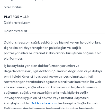
Site Haritası
PLATFORMLAR
Doktorsitesi.com
Doktorsitesi.az
Doktorsitesi.com sağlık sektöründe hizmet veren tıp doktorları,
diş hekimleri, fizyoterapistler, psikologlar vb. sağlık
profesyonelleri ile internet kullanıcılarını buluşturan bağımsız bir
platformdur.
İş bu sayfada yer alan doktor/uzman yorumları ve
değerlendirmeleri, ilgili doktorun/uzmanın doğrudan veya dolaylı
emri, talebi, önerisi, tavsiyesi ve/veya ricası olmaksızın, ilgili
hasta/danışan tarafından bağımsız olarak yazılmaktadır. Bu web
sitesinin amacı, sağlık alanında kamuoyunun bilgilendirilmesini
sağlamak, sağlık okuryazarlığını artırmak, kişilerin sağlık
ihtiyaçlarına uygun en iyi doktor veya uzmana ulaşmasını
kolaylaştırmaktır.
Doktorsitesi.com
herhangi bir Sağlık Hizmeti
Sağlayıcısını desteklemeyip herhangi bir öneri ve tavsiyede