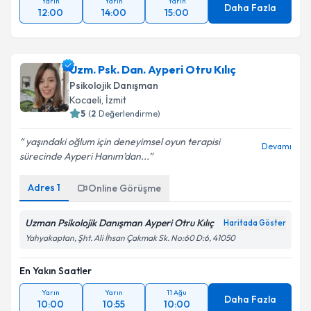
Yarın
Yarın
Yarın
Daha Fazla
12:00
14:00
15:00
Uzm. Psk. Dan. Ayperi Otru Kılıç
Psikolojik Danışman
Kocaeli
, İzmit
5
(
2
Değerlendirme)
yaşındaki oğlum için deneyimsel oyun terapisi
Devamı
sürecinde Ayperi Hanım’dan...
Adres
1
Online Görüşme
Uzman Psikolojik Danışman Ayperi Otru Kılıç
Haritada Göster
Yahyakaptan, Şht. Ali İhsan Çakmak Sk. No:60 D:6, 41050
En Yakın Saatler
Yarın
Yarın
11 Ağu
Daha Fazla
10:00
10:55
10:00