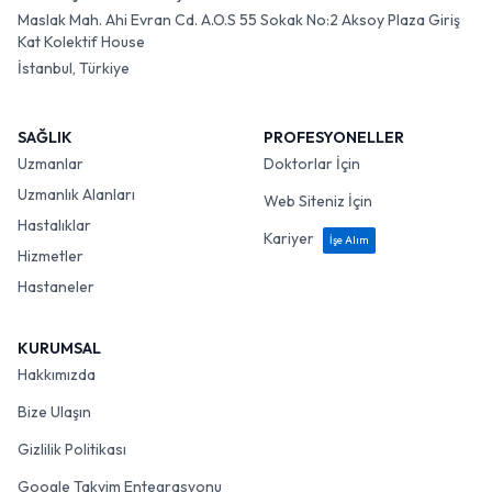
Maslak Mah. Ahi Evran Cd. A.O.S 55 Sokak No:2 Aksoy Plaza Giriş
Kat Kolektif House
İstanbul, Türkiye
SAĞLIK
PROFESYONELLER
Uzmanlar
Doktorlar İçin
Uzmanlık Alanları
Web Siteniz İçin
Hastalıklar
Kariyer
İşe Alım
Hizmetler
Hastaneler
KURUMSAL
Hakkımızda
Bize Ulaşın
Gizlilik Politikası
Google Takvim Entegrasyonu