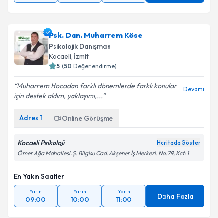
Psk. Dan. Muharrem Köse
Psikolojik Danışman
Kocaeli
, İzmit
5
(
50
Değerlendirme)
Muharrem Hocadan farklı dönemlerde farklı konular
Devamı
için destek aldım, yaklaşımı,...
Adres
1
Online Görüşme
Kocaeli Psikoloji
Haritada Göster
Ömer Ağa Mahallesi. Ş. Bilgisu Cad. Akşener İş Merkezi. No:79, Kat: 1
En Yakın Saatler
Yarın
Yarın
Yarın
Daha Fazla
09:00
10:00
11:00