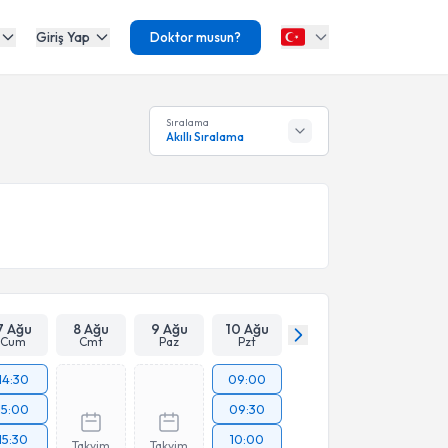
Giriş Yap
Doktor musun?
Sıralama
Akıllı Sıralama
7 Ağu
8 Ağu
9 Ağu
10 Ağu
Cum
Cmt
Paz
Pzt
14:30
09:00
15:00
09:30
15:30
10:00
Takvim
Takvim