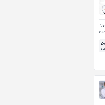
Vol
yapt
Öz
Elm