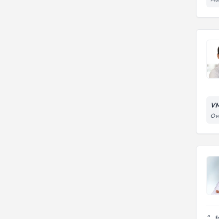
VM
Ova
.. 