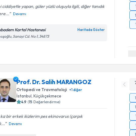
ni ciddiyetle yapan, güler yüzlü oluşuyla ilgili, diğer tanıdık
ere...
Devamı
ıbadem Kartal Hastanesi
Haritada Göster
uşoğlu, Sanayi Cd. No:1, 34873
Prof. Dr. Salih MARANGOZ
Ortopedi ve Travmatoloji
+
1
diğer
İstanbul
, Küçükçekmece
4.9
(
15
Değerlendirme)
 kız bir erkek ikizlerim pes ekinovarus (çarpık
...
Devamı