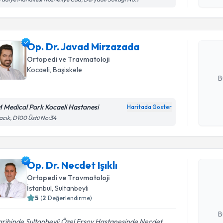
Op. Dr. J
Size bu uzm
Op. Dr. Javad Mirzazada
hazırlandığ
Ortopedi ve Travmatoloji
E-posta Ad
Kocaeli
, Başiskele
B
 Medical Park Kocaeli Hastanesi
Haritada Göster
Kişisel
cık, D100 Üstü No:34
okudum
Randevu T
işlenm
Op. Dr. Ne
Op. Dr. Necdet Işıklı
bu uzmandan
Ortopedi ve Travmatoloji
posta ile bi
İstanbul
, Sultanbeyli
5
(
2
Değerlendirme)
E-posta Ad
B
tarihinde Sultanbeyli Özel Ersoy Hastanesinde Necdet