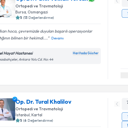
Ortopedi ve Travmatoloji
Bursa
, Osmangazi
5
(
13
Değerlendirme)
kan hoca, çevremizde duyulan başarılı operasyonlar
ığının bilinen bir hekimdi....
Devamı
el Hayat Hastanesi
Haritada Göster
asbahçeler, Ankara Yolu Cd. No: 44
Op. Dr. Tural Khalilov
Ortopedi ve Travmatoloji
İstanbul
, Kartal
5
(
6
Değerlendirme)