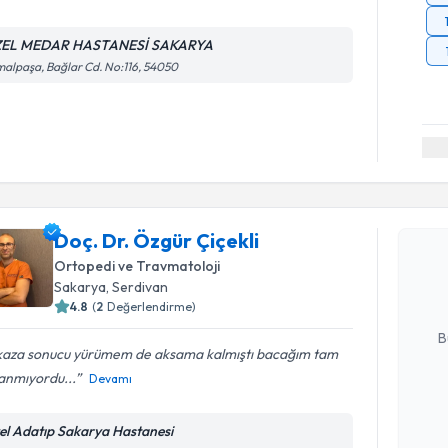
EL MEDAR HASTANESİ SAKARYA
alpaşa, Bağlar Cd. No:116, 54050
Randevu T
Doç. Dr. Ö
Doç. Dr. Özgür Çiçekli
Size bu uzm
Ortopedi ve Travmatoloji
hazırlandığ
Sakarya
, Serdivan
4.8
(
2
Değerlendirme)
E-posta Ad
B
 kaza sonucu yürümem de aksama kalmıştı bacağım tam
anmıyordu...
Devamı
Kişisel
okudum
el Adatıp Sakarya Hastanesi