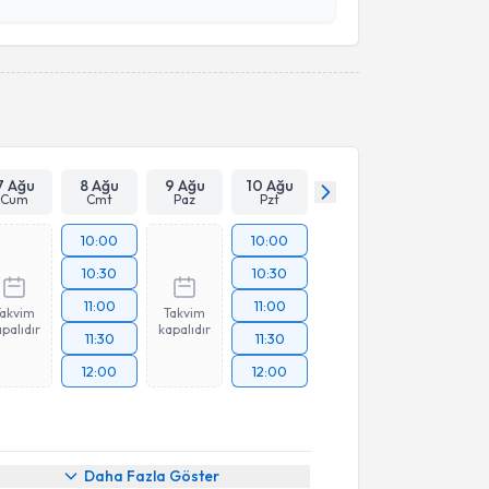
esini kabul ediyorum.
Takvim Talebini Gönder
7 Ağu
8 Ağu
9 Ağu
10 Ağu
Cum
Cmt
Paz
Pzt
10:00
10:00
10:30
10:30
11:00
11:00
Takvim
Takvim
palıdır
kapalıdır
11:30
11:30
12:00
12:00
Daha Fazla Göster