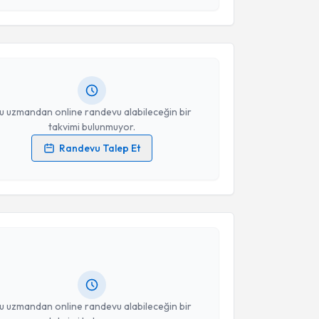
Takvim Talebini Gönder
avad Mirzazada
için randevu takvimi talebi oluşturun.
andan randevu almanız için bir takvim
ında e-posta ile bilgilendireceğiz.
resiniz
u uzmandan online randevu alabileceğin bir
takvimi bulunmuyor.
Randevu Talep Et
 verilerimin işlenmesine ilişkin
Aydınlatma Metni
'ni
 ve kişisel verilerimin belirtilen kapsamda
akvimi Talebi
esini kabul ediyorum.
cdet Işıklı
için randevu takvimi talebi oluşturun. Size
Takvim Talebini Gönder
 randevu almanız için bir takvim hazırlandığında e-
lgilendireceğiz.
resiniz
u uzmandan online randevu alabileceğin bir