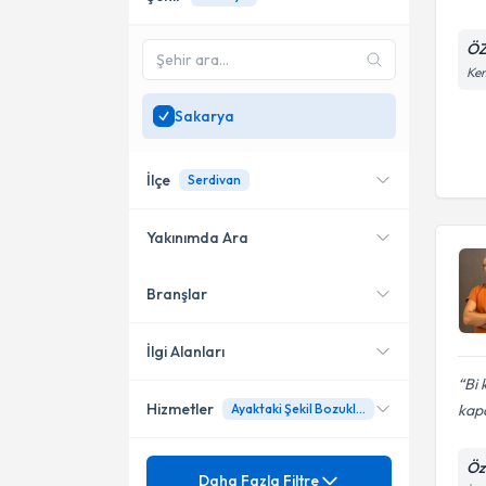
ÖZ
Kem
Sakarya
İlçe
Serdivan
Yakınımda Ara
Branşlar
Konumuma yakın uzmanları
Serdivan
göster
İlgi Alanları
Bi
Hizmetler
kap
Ayaktaki Şekil Bozuklukları
Ortopedi ve Travmatoloji
Mezuniyet
Öz
Ayak Bileği Artroskopisi
Daha Fazla Filtre