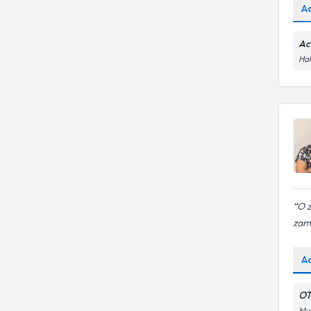
A
Ac
Hal
O z
zam
A
OT
Mur