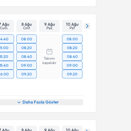
7 Ağu
8 Ağu
9 Ağu
10 Ağu
Cum
Cmt
Paz
Pzt
14:40
08:00
08:00
15:00
08:20
08:20
15:20
08:40
08:40
Takvim
kapalıdır
15:40
09:00
09:00
16:00
09:20
09:20
Daha Fazla Göster
7 Ağu
8 Ağu
9 Ağu
10 Ağu