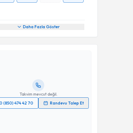
Daha Fazla Göster
akvimi Talebi
lker Sarıkaya
için randevu takvimi talebi oluşturun.
andan randevu almanız için bir takvim
ında e-posta ile bilgilendireceğiz.
resiniz
Takvim mevcut değil.
0 (850) 474 42 70
Randevu Talep Et
 verilerimin işlenmesine ilişkin
Aydınlatma Metni
'ni
 ve kişisel verilerimin belirtilen kapsamda
esini kabul ediyorum.
akvimi Talebi