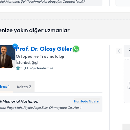
işlenm
iklal Mahallesi Şehit Mehmet Karabaşoğlu Caddesi No:67
enize yakın diğer uzmanlar
Prof. Dr. Olcay Güler
Ortopedi ve Travmatoloji
İstanbul
, Şişli
5
(
1
Değerlendirme)
dres
1
Adres
2
ka
şli Memorial Hastanesi
Haritada Göster
tan Paşa Mah. Piyale Paşa Bulv, Okmeydanı Cd. No: 4