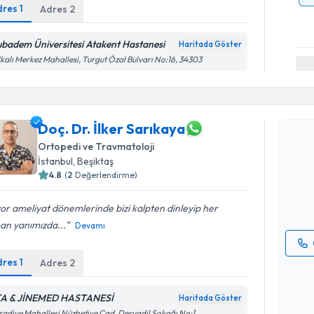
dres
1
Adres
2
ıbadem Üniversitesi Atakent Hastanesi
Haritada Göster
kalı Merkez Mahallesi, Turgut Özal Bulvarı No:16, 34303
Randevu T
Doç. Dr. İlker Sarıkaya
Doç. Dr. İ
Ortopedi ve Travmatoloji
Size bu uzm
İstanbul
, Beşiktaş
hazırlandığ
4.8
(
2
Değerlendirme)
E-posta Ad
or ameliyat dönemlerinde bizi kalpten dinleyip her
an yanımızda...
Devamı
dres
1
Adres
2
Kişisel
okudum
işlenm
A & JİNEMED HASTANESİ
Haritada Göster
Randevu T
adiye Mahallesi Nüzhetiye Cad, Deryadil Sokağı No:1