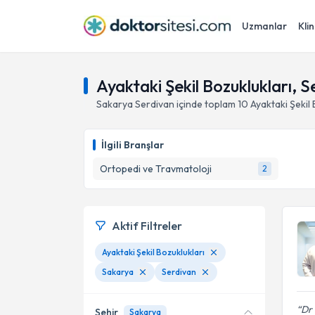
Uzmanlar
Klin
Ayaktaki Şekil Bozuklukları, 
Sakarya
Serdivan
içinde toplam
10
Ayaktaki Şekil 
İlgili Branşlar
Ortopedi ve Travmatoloji
2
Aktif Filtreler
Ayaktaki Şekil Bozuklukları
Sakarya
Serdivan
Dr 
Şehir
Sakarya