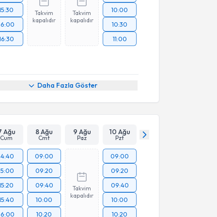
15:30
10:00
Takvim
Takvim
kapalıdır
kapalıdır
16:00
10:30
16:30
11:00
Daha Fazla Göster
7 Ağu
8 Ağu
9 Ağu
10 Ağu
Cum
Cmt
Paz
Pzt
14:40
09:00
09:00
15:00
09:20
09:20
15:20
09:40
09:40
Takvim
kapalıdır
15:40
10:00
10:00
16:00
10:20
10:20