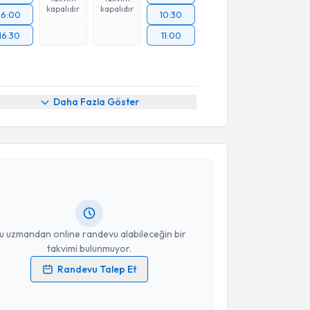
kapalıdır
kapalıdır
16:00
10:30
16:30
11:00
Daha Fazla Göster
akvimi Talebi
zgür Çiçekli
için randevu takvimi talebi oluşturun.
andan randevu almanız için bir takvim
ında e-posta ile bilgilendireceğiz.
resiniz
u uzmandan online randevu alabileceğin bir
takvimi bulunmuyor.
Randevu Talep Et
 verilerimin işlenmesine ilişkin
Aydınlatma Metni
'ni
 ve kişisel verilerimin belirtilen kapsamda