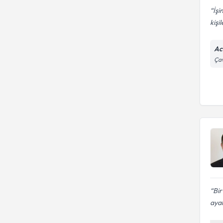
İşi
kişil
Ac
Çav
Bir
ayak