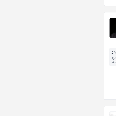
Li
Aya
7F 