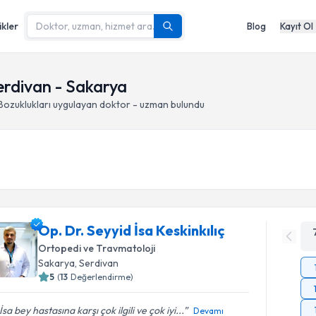
ikler
Blog
Kayıt Ol
Serdivan - Sakarya
Bozuklukları
uygulayan doktor - uzman bulundu
Op. Dr. Seyyid İsa Keskinkılıç
Ortopedi ve Travmatoloji
Sakarya
, Serdivan
5
(
13
Değerlendirme)
İsa bey hastasına karşı çok ilgili ve çok iyi...
Devamı