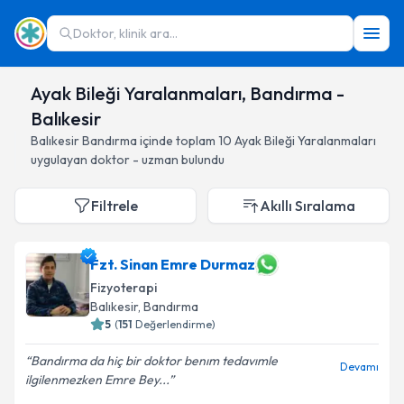
Doktor, klinik ara...
Ayak Bileği Yaralanmaları, Bandırma -
Balıkesir
Balıkesir
Bandırma
içinde toplam
10
Ayak Bileği Yaralanmaları
uygulayan doktor - uzman bulundu
Filtrele
Akıllı Sıralama
Fzt. Sinan Emre Durmaz
Fizyoterapi
Balıkesir
, Bandırma
5
(
151
Değerlendirme)
Bandırma da hiç bir doktor benım tedavımle
Devamı
ilgilenmezken Emre Bey...