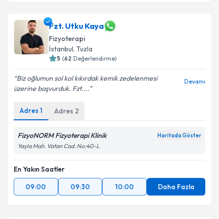
Fzt. Utku Kaya
Fizyoterapi
İstanbul
, Tuzla
5
(
62
Değerlendirme)
Biz oğlumun sol kol kıkırdak kemik zedelenmesi
Devamı
üzerine başvurduk. Fzt....
Adres
1
Adres
2
FizyoNORM Fizyoterapi Klinik
Haritada Göster
Yayla Mah. Vatan Cad. No:40-L
En Yakın Saatler
09:00
09:30
10:00
Daha Fazla