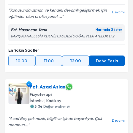
Konusunda uzman ve kendini devamlı geliştirmek için
Devamı
eğitimler alan profesyonel....
Fzt. Hasancan Yanlı
Haritada Göster
BARIŞ MAHALLESİ AKDENİZ CADDESİ DOĞAEVLER A1 BLOK D:2
En Yakın Saatler
10:00
11:00
12:00
Daha Fazla
Fzt. Azad Aslan
Fizyoterapi
İstanbul
, Kadıköy
5
(
14
Değerlendirme)
Azad Bey çok nazik, bilgili ve işinde başarılıydı. Çok
Devamı
memnun...