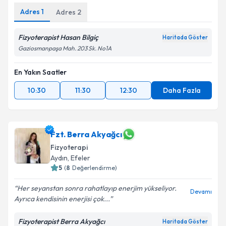
Adres
1
Adres
2
Fizyoterapist Hasan Bilgiç
Haritada Göster
Gaziosmanpaşa Mah. 203 Sk. No1A
En Yakın Saatler
10:30
11:30
12:30
Daha Fazla
Fzt. Berra Akyağcı
Fizyoterapi
Aydın
, Efeler
5
(
8
Değerlendirme)
Her seyanstan sonra rahatlayıp enerjim yükseliyor.
Devamı
Ayrıca kendisinin enerjisi çok...
Fizyoterapist Berra Akyağcı
Haritada Göster