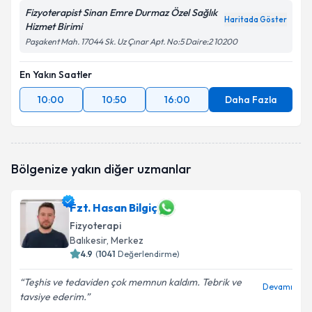
Fizyoterapist Sinan Emre Durmaz Özel Sağlık
Haritada Göster
Hizmet Birimi
Paşakent Mah. 17044 Sk. Uz Çınar Apt. No:5 Daire:2 10200
En Yakın Saatler
10:00
10:50
16:00
Daha Fazla
Bölgenize yakın diğer uzmanlar
Fzt. Hasan Bilgiç
Fizyoterapi
Balıkesir
, Merkez
4.9
(
1041
Değerlendirme)
Teşhis ve tedaviden çok memnun kaldım. Tebrik ve
Devamı
tavsiye ederim.