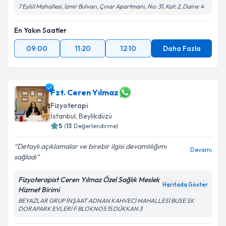
7 Eylül Mahallesi, İzmir Bulvarı, Çınar Apartmanı, No: 31, Kat: 2, Daire: 4
En Yakın Saatler
09:00
11:20
12:10
Daha Fazla
Fzt. Ceren Yılmaz
Fizyoterapi
İstanbul
, Beylikdüzü
5
(
13
Değerlendirme)
Detaylı açıklamalar ve birebir ilgisi devamlılığımı
Devamı
sağladı
Fizyoterapist Ceren Yılmaz Özel Sağlık Meslek
Haritada Göster
Hizmet Birimi
BEYAZLAR GRUP İNŞAAT ADNAN KAHVECİ MAHALLESİ BUSE SK
DORAPARK EVLERİ F BLOKNO5 15 DÜKKAN 3