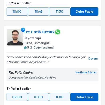
En Yakın Saatler
10:00
10:45
11:30
Daha Fazla
Fzt. Fatih Öztürk
Fizyoterapi
Bursa
, Osmangazi
5
(
9
Değerlendirme)
kırık sonrasında rehabilitasyonda manuel terapiyi çok
Devamı
etkili minumum acıyla basit...
Fzt. Fatih Öztürk
Haritada Göster
Güneştepe Mah. Çamlık Cad. No :85 /A
En Yakın Saatler
09:00
10:00
11:00
Daha Fazla