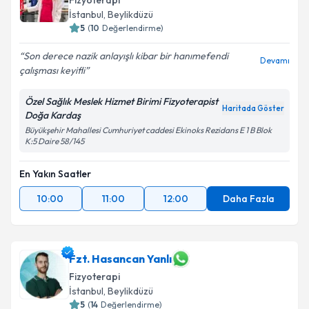
Fizyoterapi
İstanbul
, Beylikdüzü
5
(
10
Değerlendirme)
Son derece nazik anlayışlı kibar bir hanımefendi
Devamı
çalışması keyifli
Özel Sağlık Meslek Hizmet Birimi Fizyoterapist
Haritada Göster
Doğa Kardaş
Büyükşehir Mahallesi Cumhuriyet caddesi Ekinoks Rezidans E 1 B Blok
K:5 Daire 58/145
En Yakın Saatler
10:00
11:00
12:00
Daha Fazla
Fzt. Hasancan Yanlı
Fizyoterapi
İstanbul
, Beylikdüzü
5
(
14
Değerlendirme)