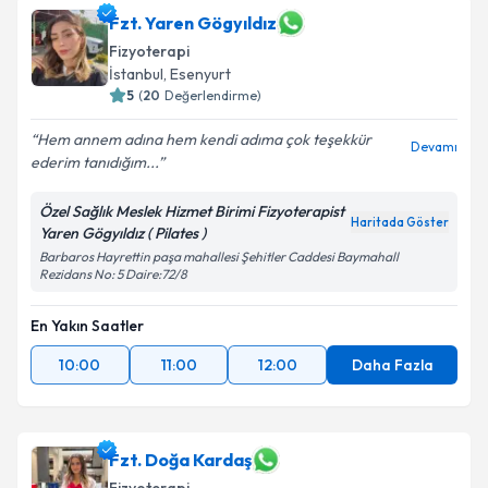
Fzt. Yaren Gögyıldız
Fizyoterapi
İstanbul
, Esenyurt
5
(
20
Değerlendirme)
Hem annem adına hem kendi adıma çok teşekkür
Devamı
ederim tanıdığım...
Özel Sağlık Meslek Hizmet Birimi Fizyoterapist
Haritada Göster
Yaren Gögyıldız ( Pilates )
Barbaros Hayrettin paşa mahallesi Şehitler Caddesi Baymahall
Rezidans No: 5 Daire:72/8
En Yakın Saatler
10:00
11:00
12:00
Daha Fazla
Fzt. Doğa Kardaş